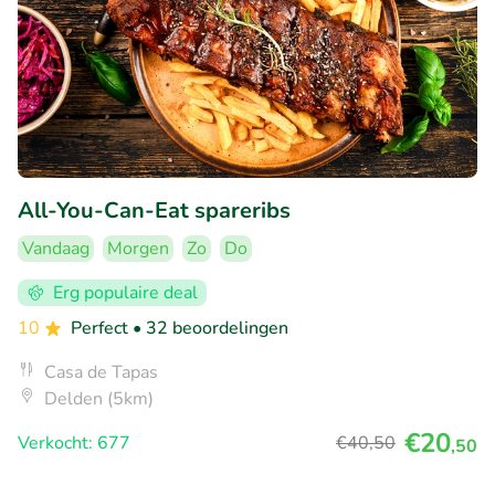
All-You-Can-Eat spareribs
Vandaag
Morgen
Zo
Do
Erg populaire deal
10
Perfect
• 32 beoordelingen
Casa de Tapas
Delden (5km)
€20
Verkocht: 677
€40
,50
,50