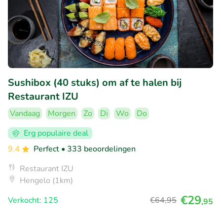
Sushibox (40 stuks) om af te halen bij
Restaurant IZU
Vandaag
Morgen
Zo
Di
Wo
Do
Erg populaire deal
9.4
Perfect
• 333 beoordelingen
Restaurant IZU
Hengelo (1km)
€29
Verkocht: 125
€64
,95
,95