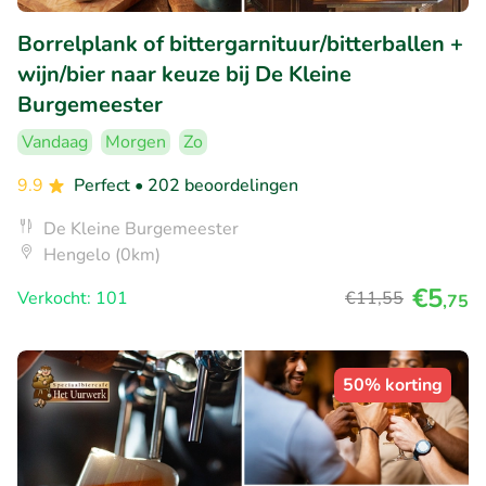
Borrelplank of bittergarnituur/bitterballen +
wijn/bier naar keuze bij De Kleine
Burgemeester
Vandaag
Morgen
Zo
9.9
Perfect
• 202 beoordelingen
De Kleine Burgemeester
Hengelo (0km)
€5
Verkocht: 101
€11
,55
,75
50% korting