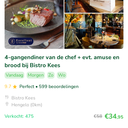
4-gangendiner van de chef + evt. amuse en
brood bij Bistro Kees
Vandaag
Morgen
Zo
Wo
9.7
Perfect
• 599 beoordelingen
Bistro Kees
Hengelo (0km)
€34
Verkocht: 475
€58
,95