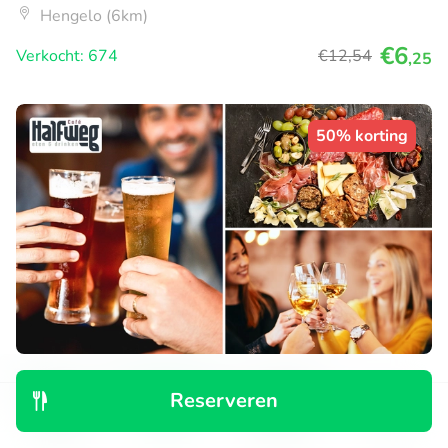
Hengelo (6km)
€6
Verkocht: 674
€12
,54
,25
50% korting
Bier- of wijnproeverij + borrelplank
Reserveren
Do
Ontdek
Zoeken
Boekingen
Menu