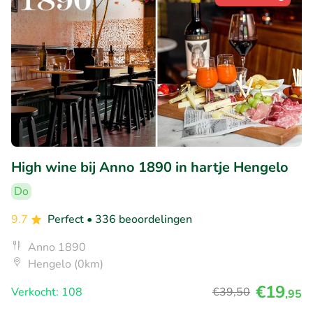
High wine bij Anno 1890 in hartje Hengelo
Do
9.7
Perfect
• 336 beoordelingen
Anno 1890
Hengelo (0km)
€19
Verkocht: 108
€39
,50
,95