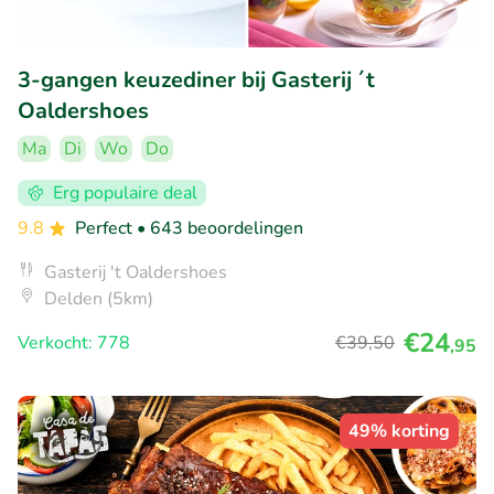
3-gangen keuzediner bij Gasterij ´t
Oaldershoes
Ma
Di
Wo
Do
Erg populaire deal
9.8
Perfect
• 643 beoordelingen
Gasterij 't Oaldershoes
Delden (5km)
€24
Verkocht: 778
€39
,50
,95
49% korting