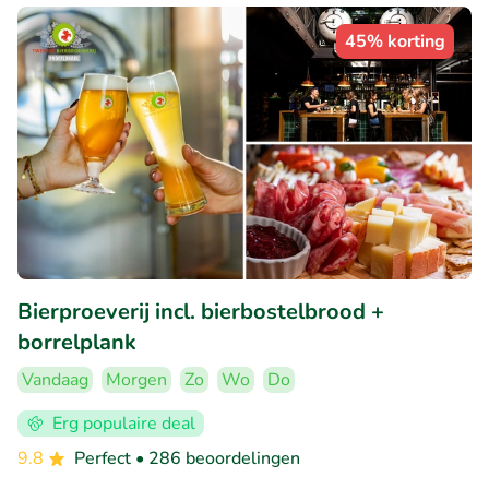
45% korting
Bierproeverij incl. bierbostelbrood +
borrelplank
Vandaag
Morgen
Zo
Wo
Do
Erg populaire deal
9.8
Perfect
• 286 beoordelingen