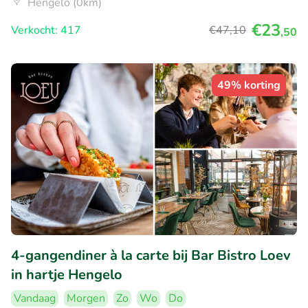
Hengelo (0km)
€23
Verkocht: 417
€47
,10
,50
49% korting
4-gangendiner à la carte bij Bar Bistro Loev
in hartje Hengelo
Vandaag
Morgen
Zo
Wo
Do