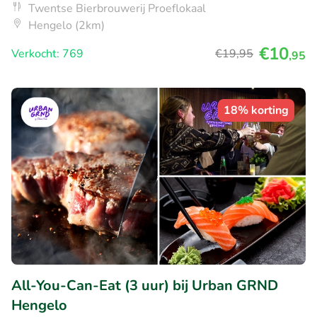
Twentse Bierbrouwerij Proeflokaal
Hengelo (2km)
€10
Verkocht: 769
€19
,95
,95
18% korting
All-You-Can-Eat (3 uur) bij Urban GRND
Hengelo