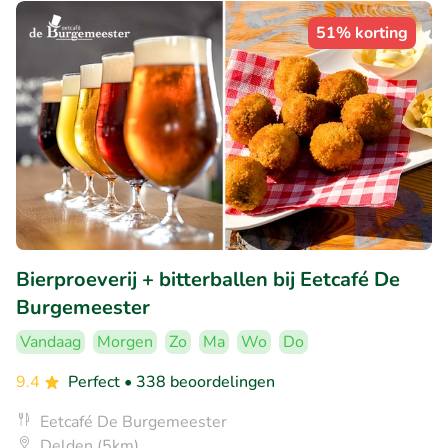
51% korting
Bierproeverij + bitterballen bij Eetcafé De
Burgemeester
Vandaag
Morgen
Zo
Ma
Wo
Do
9.4
Perfect
• 338 beoordelingen
Eetcafé De Burgemeester
Delden (5km)