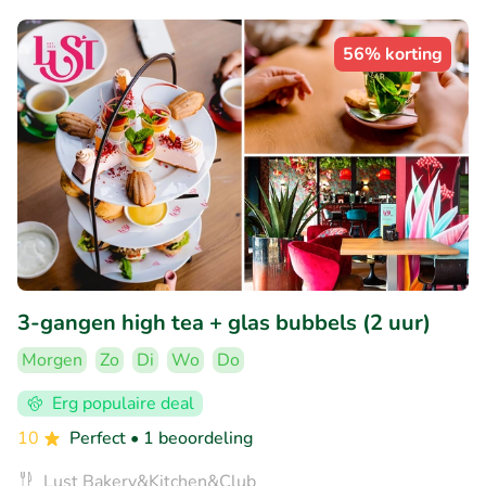
56% korting
3-gangen high tea + glas bubbels (2 uur)
Morgen
Zo
Di
Wo
Do
Erg populaire deal
10
Perfect
• 1 beoordeling
Lust Bakery&Kitchen&Club