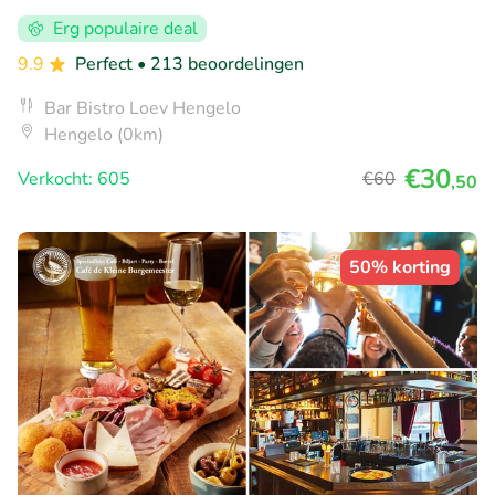
Erg populaire deal
9.9
Perfect
• 213 beoordelingen
Bar Bistro Loev Hengelo
Hengelo (0km)
€30
Verkocht: 605
€60
,50
50% korting