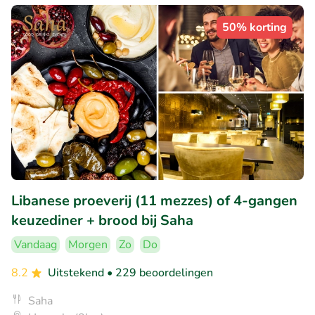
50% korting
Libanese proeverij (11 mezzes) of 4-gangen
keuzediner + brood bij Saha
Vandaag
Morgen
Zo
Do
8.2
Uitstekend
• 229 beoordelingen
Saha