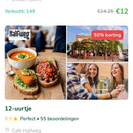
€12
Verkocht: 149
€24
,25
50% korting
12-uurtje
9.9
Perfect
• 55 beoordelingen
Café Halfweg