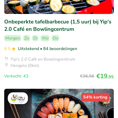
Onbeperkte tafelbarbecue (1,5 uur) bij Yip's
2.0 Café en Bowlingcentrum
Morgen
Zo
Di
Wo
Do
8.5
Uitstekend
• 84 beoordelingen
Yip's 2.0 Café en Bowlingcentrum
Hengelo (0km)
€19
Verkocht: 43
€36
,56
,95
54% korting