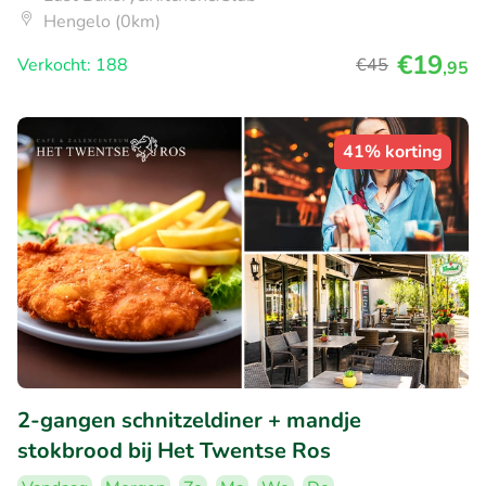
Hengelo (0km)
€19
Verkocht: 188
€45
,95
41% korting
2-gangen schnitzeldiner + mandje
stokbrood bij Het Twentse Ros