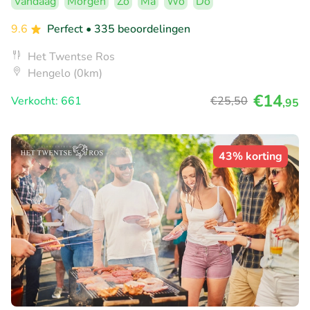
Vandaag
Morgen
Zo
Ma
Wo
Do
9.6
Perfect
• 335 beoordelingen
Het Twentse Ros
Hengelo (0km)
€14
Verkocht: 661
€25
,50
,95
43% korting