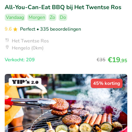
All-You-Can-Eat BBQ bij Het Twentse Ros
Vandaag
Morgen
Zo
Do
9.6
Perfect
• 335 beoordelingen
Het Twentse Ros
Hengelo (0km)
€19
Verkocht: 209
€35
,95
45% korting