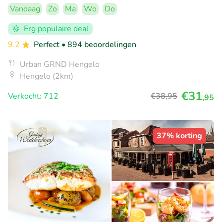
Vandaag
Zo
Ma
Wo
Do
Erg populaire deal
9.2
Perfect
• 894 beoordelingen
Urban GRND Hengelo
Hengelo (2km)
€31
Verkocht: 712
€38
,95
,95
37% korting