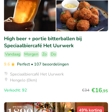
High beer + portie bitterballen bij
Speciaalbiercafé Het Uurwerk
Vandaag
Morgen
Zo
Do
9.6
Perfect
• 107 beoordelingen
Speciaalbiercafé Het Uurwerk
Hengelo (0km)
€16
Verkocht: 92
€34
,95
49% korting