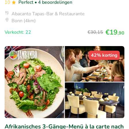
10
Perfect
• 4 beoordelingen
Abacanto Tapas-Bar & Restaurante
Bonn (4km)
€19
Verkocht: 22
€30
,15
,90
42% korting
Afrikanisches 3-Gänge-Menü à la carte nach