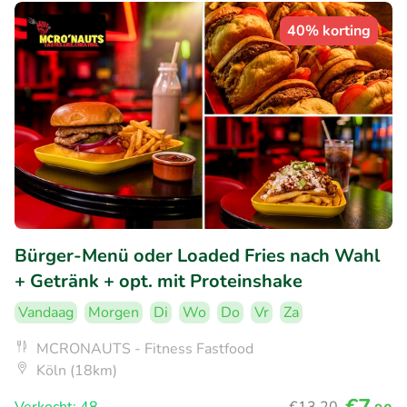
40% korting
Bürger-Menü oder Loaded Fries nach Wahl
+ Getränk + opt. mit Proteinshake
Vandaag
Morgen
Di
Wo
Do
Vr
Za
MCRONAUTS - Fitness Fastfood
Köln (18km)