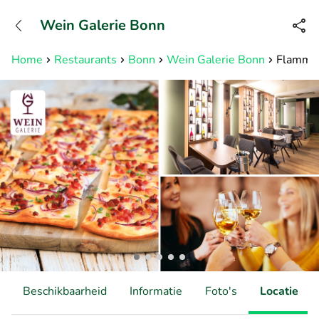
+31882050505
Wein Galerie Bonn
Bereikbaar tot 23:00 uur
Home
Restaurants
Bonn
Wein Galerie Bonn
Flammku
Beschikbaarheid
Informatie
Foto's
Locatie