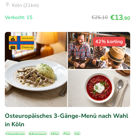
Köln (21km)
€13
Verkocht: 15
€25
,10
,90
42% korting
Osteuropäisches 3-Gänge-Menü nach Wahl
in Köln
Vandaag
Morgen
Wo
Do
Vr