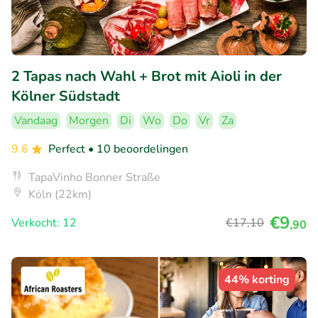
2 Tapas nach Wahl + Brot mit Aioli in der
Kölner Südstadt
Vandaag
Morgen
Di
Wo
Do
Vr
Za
9.6
Perfect
• 10 beoordelingen
TapaVinho Bonner Straße
Köln (22km)
€9
Verkocht: 12
€17
,10
,90
44% korting