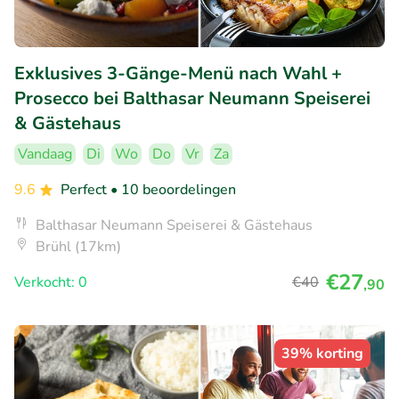
Exklusives 3-Gänge-Menü nach Wahl +
Prosecco bei Balthasar Neumann Speiserei
& Gästehaus
Vandaag
Di
Wo
Do
Vr
Za
9.6
Perfect
• 10 beoordelingen
Balthasar Neumann Speiserei & Gästehaus
Brühl (17km)
€27
Verkocht: 0
€40
,90
39% korting