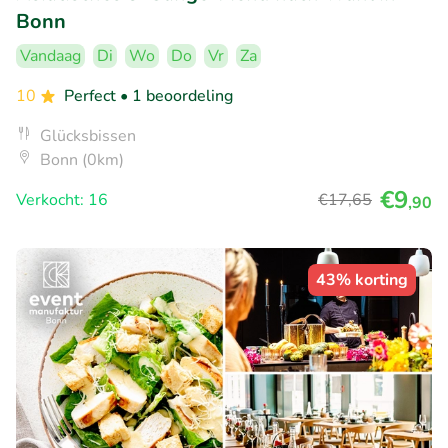
Bonn
Vandaag
Di
Wo
Do
Vr
Za
10
Perfect
• 1 beoordeling
Glücksbissen
Bonn (0km)
€9
Verkocht: 16
€17
,65
,90
43% korting