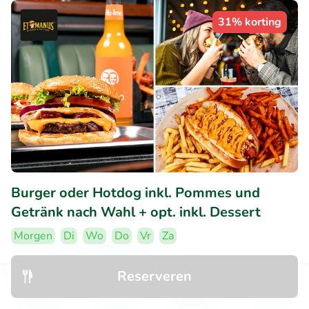
31% korting
Burger oder Hotdog inkl. Pommes und
Getränk nach Wahl + opt. inkl. Dessert
Morgen
Di
Wo
Do
Vr
Za
EtManus Burger Deutz
Reserveren
Köln (23km)
Ontdek
Zoeken
Boekingen
Menu
€7
Verkocht: 78
€11
,50