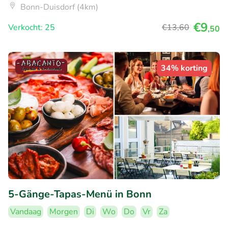
Bonn-Duisdorf (4km)
€9
Verkocht: 25
€13
,60
,50
34% korting
5-Gänge-Tapas-Menü in Bonn
Vandaag
Morgen
Di
Wo
Do
Vr
Za