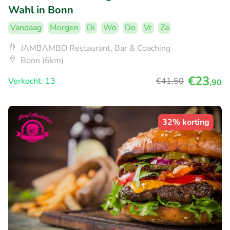
Wahl in Bonn
Vandaag
Morgen
Di
Wo
Do
Vr
Za
JAMBAMBO Restaurant, Bar & Coaching
Bonn (6km)
€23
Verkocht: 13
€41
,50
,90
32% korting