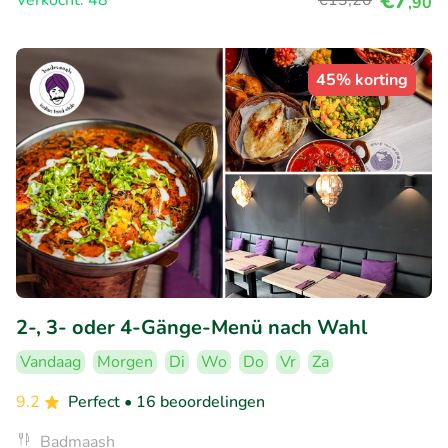
€7
Verkocht: 48
€13
,20
,90
45% korting
2-, 3- oder 4-Gänge-Menü nach Wahl
Vandaag
Morgen
Di
Wo
Do
Vr
Za
9.2
Perfect
• 16 beoordelingen
Badmaash