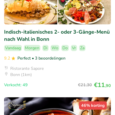
Indisch-italienisches 2- oder 3-Gänge-Menü
nach Wahl in Bonn
Vandaag
Morgen
Di
Wo
Do
Vr
Za
9.2
Perfect
• 3 beoordelingen
Ristorante Sapore
Bonn (1km)
€11
Verkocht: 49
€21
,30
,90
46% korting