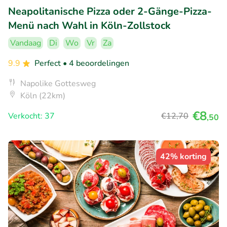
Neapolitanische Pizza oder 2-Gänge-Pizza-
Menü nach Wahl in Köln-Zollstock
Vandaag
Di
Wo
Vr
Za
9.9
Perfect
• 4 beoordelingen
Napolike Gottesweg
Köln (22km)
€8
Verkocht: 37
€12
,70
,50
42% korting