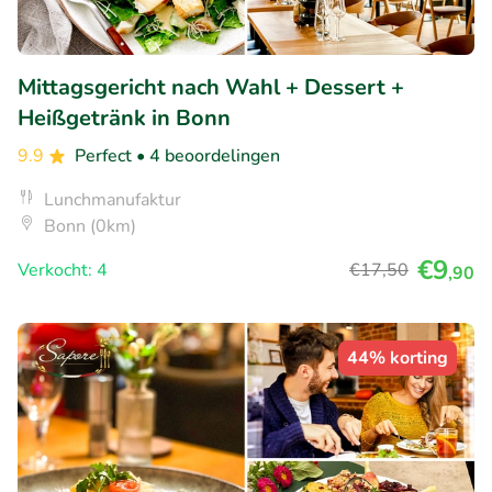
Mittagsgericht nach Wahl + Dessert +
Heißgetränk in Bonn
9.9
Perfect
• 4 beoordelingen
Lunchmanufaktur
Bonn (0km)
€9
Verkocht: 4
€17
,50
,90
44% korting