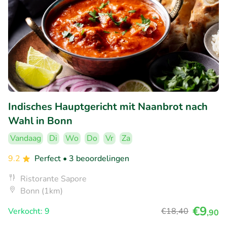
Indisches Hauptgericht mit Naanbrot nach
Wahl in Bonn
Vandaag
Di
Wo
Do
Vr
Za
9.2
Perfect
• 3 beoordelingen
Ristorante Sapore
Bonn (1km)
€9
Verkocht: 9
€18
,40
,90