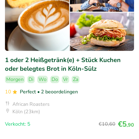
1 oder 2 Heißgetränk(e) + Stück Kuchen
oder belegtes Brot in Köln-Sülz
Morgen
Di
Wo
Do
Vr
Za
10
Perfect
• 2 beoordelingen
African Roasters
Köln (23km)
€5
Verkocht: 5
€10
,60
,90