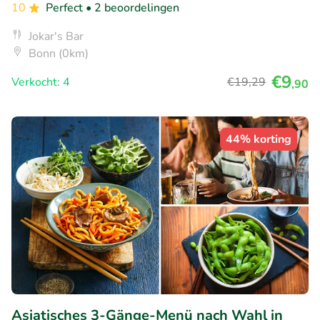
10
Perfect
• 2 beoordelingen
Jokar's Bar
Bonn (0km)
€9
Verkocht: 4
€19
,29
,90
44% korting
Asiatisches 3-Gänge-Menü nach Wahl in