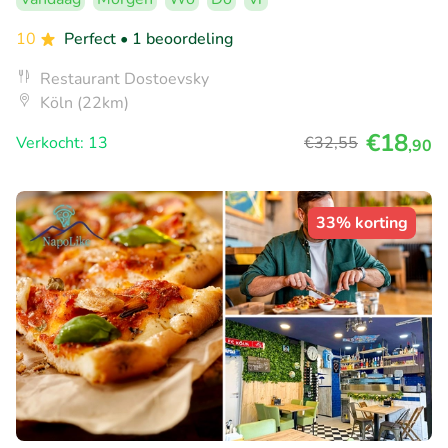
10
Perfect
• 1 beoordeling
Restaurant Dostoevsky
Köln (22km)
€18
Verkocht: 13
€32
,55
,90
33% korting