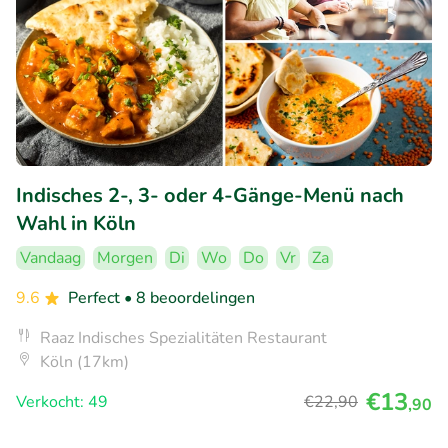
Indisches 2-, 3- oder 4-Gänge-Menü nach
Wahl in Köln
Vandaag
Morgen
Di
Wo
Do
Vr
Za
9.6
Perfect
• 8 beoordelingen
Raaz Indisches Spezialitäten Restaurant
Köln (17km)
€13
Verkocht: 49
€22
,90
,90