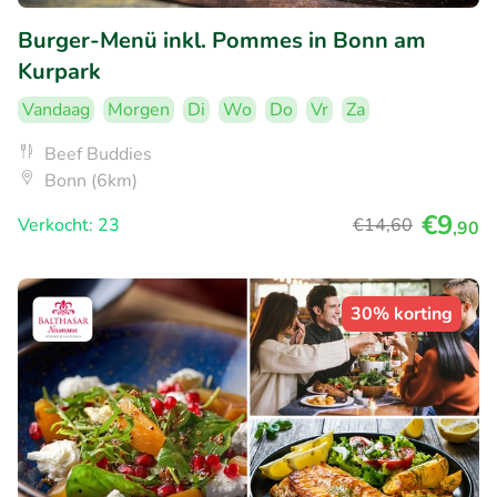
Burger-Menü inkl. Pommes in Bonn am
Kurpark
Vandaag
Morgen
Di
Wo
Do
Vr
Za
Beef Buddies
Bonn (6km)
€9
Verkocht: 23
€14
,60
,90
30% korting