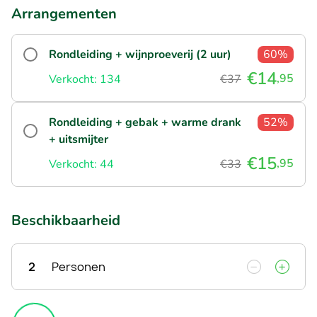
Arrangementen
Rondleiding + wijnproeverij (2 uur)
60%
€14
,95
Verkocht: 134
€37
Rondleiding + gebak + warme drank
52%
+ uitsmijter
€15
,95
Verkocht: 44
€33
Beschikbaarheid
2
Personen