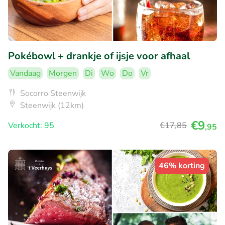
Pokébowl + drankje of ijsje voor afhaal
Vandaag
Morgen
Di
Wo
Do
Vr
Socorro Steenwijk
Steenwijk (12km)
€9
Verkocht: 95
€17
,85
,95
46% korting