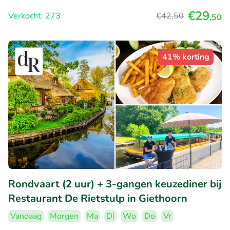
€29
Verkocht: 273
€42
,50
,50
41% korting
Rondvaart (2 uur) + 3-gangen keuzediner bij
Restaurant De Rietstulp in Giethoorn
Vandaag
Morgen
Ma
Di
Wo
Do
Vr