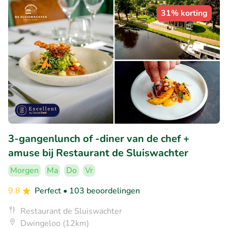
31% korting
3-gangenlunch of -diner van de chef +
amuse bij Restaurant de Sluiswachter
Morgen
Ma
Do
Vr
9.8
Perfect
• 103 beoordelingen
Restaurant de Sluiswachter
Dwingeloo (12km)