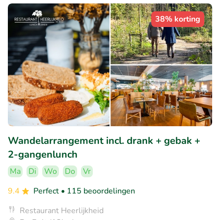
38% korting
Wandelarrangement incl. drank + gebak +
2-gangenlunch
Ma
Di
Wo
Do
Vr
9.4
Perfect
• 115 beoordelingen
Restaurant Heerlijkheid