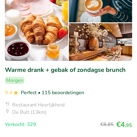
Warme drank + gebak of zondagse brunch
Morgen
9.4
Perfect
• 115 beoordelingen
Restaurant Heerlijkheid
De Bult (13km)
€4
Verkocht: 329
€8
,85
,95