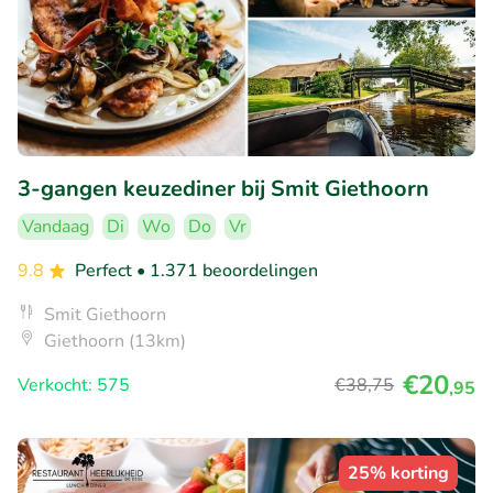
3-gangen keuzediner bij Smit Giethoorn
Vandaag
Di
Wo
Do
Vr
9.8
Perfect
• 1.371 beoordelingen
Smit Giethoorn
Giethoorn (13km)
€20
Verkocht: 575
€38
,75
,95
25% korting