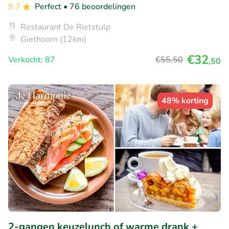
9.7
Perfect
• 76 beoordelingen
Restaurant De Rietstulp
Giethoorn (12km)
€32
Verkocht: 87
€55
,50
,50
48% korting
2-gangen keuzelunch of warme drank +