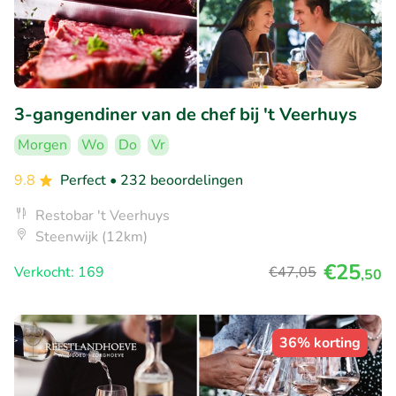
3-gangendiner van de chef bij 't Veerhuys
Morgen
Wo
Do
Vr
9.8
Perfect
• 232 beoordelingen
Restobar 't Veerhuys
Steenwijk (12km)
€25
Verkocht: 169
€47
,05
,50
36% korting