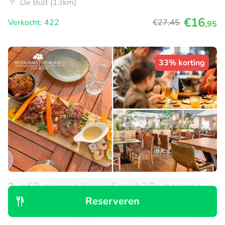
De Bult (13km)
€16
Verkocht: 422
€27
,45
,95
33% korting
2- of 3-gangen keuzediner bij Restaurant
Heerlijkheid
Reserveren
Ontdek
Zoeken
Boekingen
Menu
Ma
Di
Wo
Do