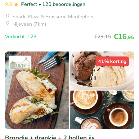
9.9
Perfect
• 120 beoordelingen
Snack-Plaza & Brasserie Meuleplein
Nijeveen (7km)
€16
Verkocht: 123
€29
,15
,95
41% korting
Broodje + drankje + 2 bollen ijs