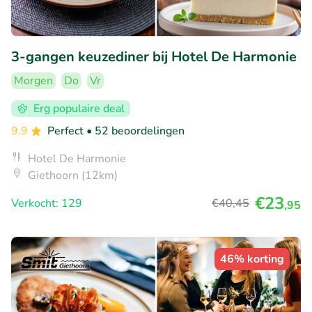
3-gangen keuzediner bij Hotel De Harmonie
Morgen
Do
Vr
Erg populaire deal
9.9
Perfect
• 52 beoordelingen
Hotel De Harmonie
Giethoorn (12km)
€23
Verkocht: 129
€40
,45
,95
46% korting