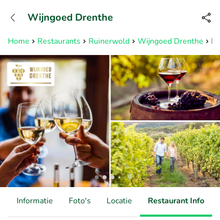
+31882050505
Wijngoed Drenthe
Bereikbaar tot 23:00 uur
Home
Restaurants
Ruinerwold
Wijngoed Drenthe
Ro
d
Informatie
Foto's
Locatie
Restaurant Info