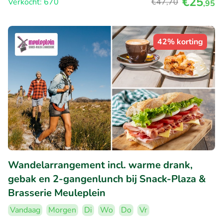
€25
Verkocht: 670
€47
,70
,95
42% korting
Wandelarrangement incl. warme drank,
gebak en 2-gangenlunch bij Snack-Plaza &
Brasserie Meuleplein
Vandaag
Morgen
Di
Wo
Do
Vr