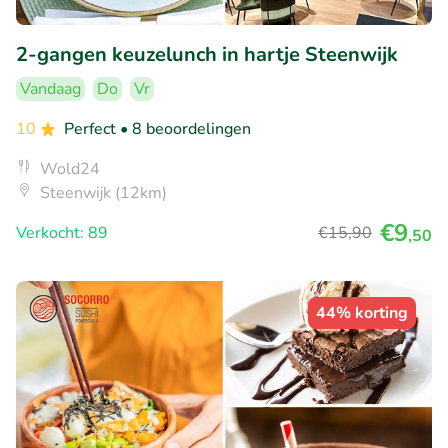
2-gangen keuzelunch in hartje Steenwijk
Vandaag
Do
Vr
10
Perfect
• 8 beoordelingen
Wold24
Steenwijk (12km)
€9
Verkocht: 89
€15
,90
,50
44% korting