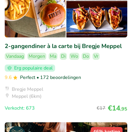
2-gangendiner à la carte bij Bregje Meppel
Vandaag
Morgen
Ma
Di
Wo
Do
Vr
Erg populaire deal
9.6
Perfect
• 172 beoordelingen
Bregje Meppel
Meppel (6km)
€14
Verkocht: 673
€17
,95
46% korting