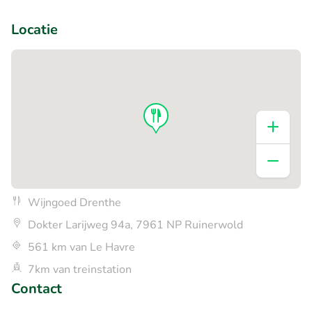
+6
Locatie
Wijngoed Drenthe
Dokter Larijweg 94a, 7961 NP Ruinerwold
561 km van Le Havre
7km van treinstation
Contact