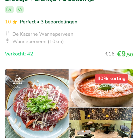
Do
Vr
10
Perfect
• 3 beoordelingen
De Kazerne Wanneperveen
Wanneperveen (10km)
€9
Verkocht: 42
€16
,50
40% korting