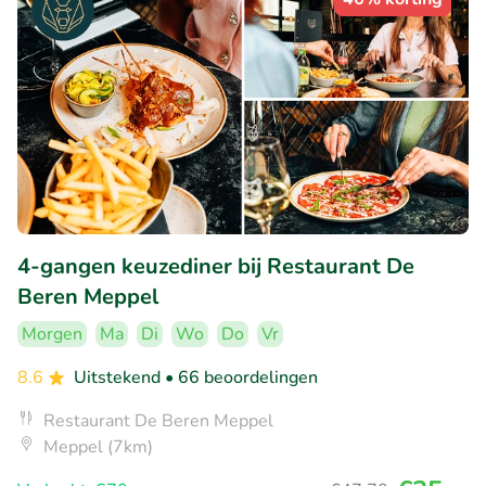
4-gangen keuzediner bij Restaurant De
Beren Meppel
Morgen
Ma
Di
Wo
Do
Vr
8.6
Uitstekend
• 66 beoordelingen
Restaurant De Beren Meppel
Meppel (7km)