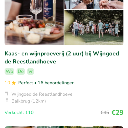
Kaas- en wijnproeverij (2 uur) bij Wijngoed
de Reestlandhoeve
Wo
Do
Vr
10
Perfect
• 16 beoordelingen
Wijngoed de Reestlandhoeve
Balkbrug (12km)
€29
Verkocht: 110
€45