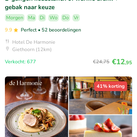
gebak naar keuze
Morgen
Ma
Di
Wo
Do
Vr
9.9
Perfect
• 52 beoordelingen
Hotel De Harmonie
Giethoorn (12km)
€12
Verkocht: 677
€24
,75
,95
41% korting