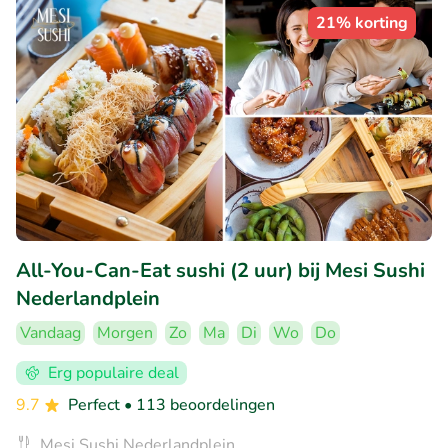
21% korting
All-You-Can-Eat sushi (2 uur) bij Mesi Sushi
Nederlandplein
Vandaag
Morgen
Zo
Ma
Di
Wo
Do
Erg populaire deal
9.7
Perfect
• 113 beoordelingen
Mesi Sushi Nederlandplein