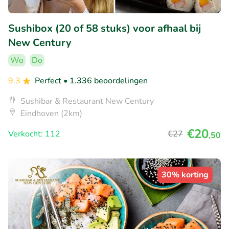
Sushibox (20 of 58 stuks) voor afhaal bij
New Century
Wo
Do
9.3
Perfect
• 1.336 beoordelingen
Sushibar & Restaurant New Century
Eindhoven (2km)
€20
Verkocht: 112
€27
,50
30% korting