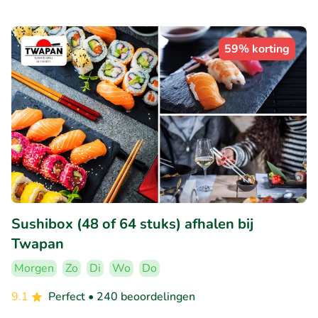
59% korting
Sushibox (48 of 64 stuks) afhalen bij
Twapan
Morgen
Zo
Di
Wo
Do
9.1
Perfect
• 240 beoordelingen