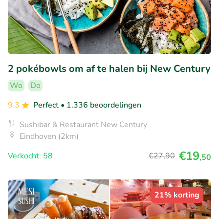
2 pokébowls om af te halen bij New Century
Wo
Do
9.3
Perfect
• 1.336 beoordelingen
Sushibar & Restaurant New Century
Eindhoven (2km)
€19
Verkocht: 58
€27
,90
,50
21% korting