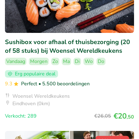
Sushibox voor afhaal of thuisbezorging (20
of 58 stuks) bij Woensel Wereldkeukens
Vandaag
Morgen
Zo
Ma
Di
Wo
Do
Erg populaire deal
9.3
Perfect
• 5.500 beoordelingen
Woensel Wereldkeukens
Eindhoven (0km)
€20
Verkocht: 289
€26
,05
,50