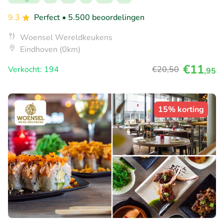
9.3
Perfect
• 5.500 beoordelingen
Woensel Wereldkeukens
Eindhoven (0km)
€11
Verkocht: 194
€20
,50
,95
15% korting