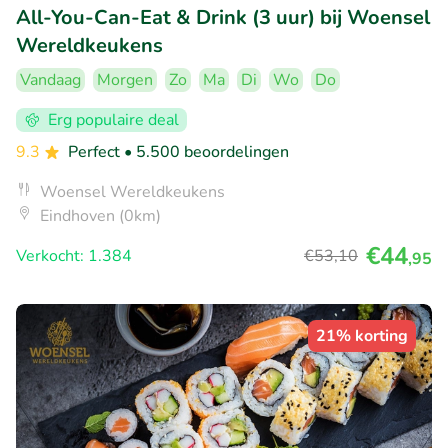
All-You-Can-Eat & Drink (3 uur) bij Woensel
Wereldkeukens
Vandaag
Morgen
Zo
Ma
Di
Wo
Do
Erg populaire deal
9.3
Perfect
• 5.500 beoordelingen
Woensel Wereldkeukens
Eindhoven (0km)
€44
Verkocht: 1.384
€53
,10
,95
21% korting