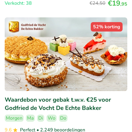
€19
Verkocht: 38
€24
,50
,95
52% korting
Waardebon voor gebak t.w.v. €25 voor
Godfried de Vocht De Echte Bakker
Morgen
Ma
Di
Wo
Do
9.6
Perfect
• 2.249 beoordelingen