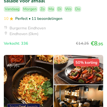
salade voor afhaal
Vandaag
Morgen
Zo
Ma
Di
Wo
Do
10
Perfect
• 11 beoordelingen
Burgerme Eindhoven
Eindhoven (0km)
€8
Verkocht: 336
€14
,25
,95
50% korting