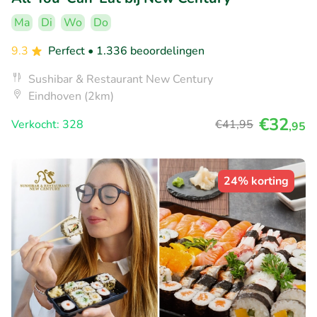
Ma
Di
Wo
Do
9.3
Perfect
• 1.336 beoordelingen
Sushibar & Restaurant New Century
Eindhoven (2km)
€32
Verkocht: 328
€41
,95
,95
24% korting