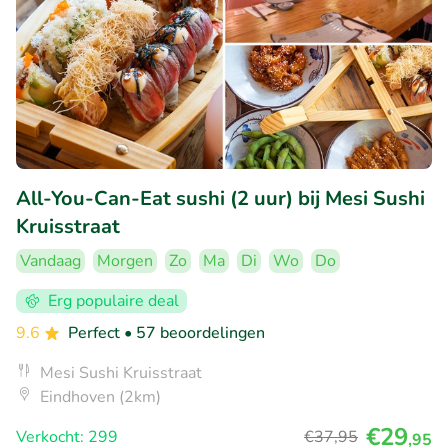
All-You-Can-Eat sushi (2 uur) bij Mesi Sushi
Kruisstraat
Vandaag
Morgen
Zo
Ma
Di
Wo
Do
Erg populaire deal
9.6
Perfect
• 57 beoordelingen
Mesi Sushi Kruisstraat
Eindhoven (2km)
€29
Verkocht: 299
€37
,95
,95