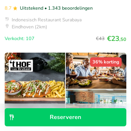
8.7
Uitstekend
• 1.343 beoordelingen
Indonesisch Restaurant Surabaya
Eindhoven (2km)
€23
Verkocht: 107
€43
,50
36% korting
Reserveren
Ontdek
Zoeken
Boekingen
Menu