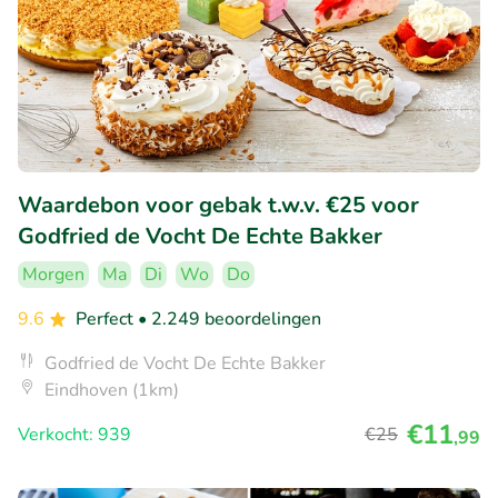
Waardebon voor gebak t.w.v. €25 voor
Godfried de Vocht De Echte Bakker
Morgen
Ma
Di
Wo
Do
9.6
Perfect
• 2.249 beoordelingen
Godfried de Vocht De Echte Bakker
Eindhoven (1km)
€11
Verkocht: 939
€25
,99