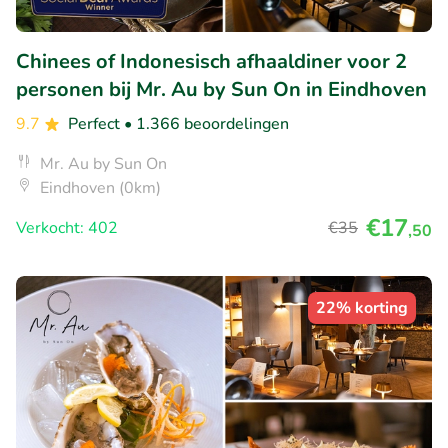
Chinees of Indonesisch afhaaldiner voor 2
personen bij Mr. Au by Sun On in Eindhoven
9.7
Perfect
• 1.366 beoordelingen
Mr. Au by Sun On
Eindhoven (0km)
€17
Verkocht: 402
€35
,50
22% korting