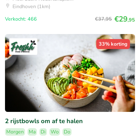
Eindhoven (1km)
€29
Verkocht: 466
€37
,95
,95
33% korting
2 rijstbowls om af te halen
Morgen
Ma
Di
Wo
Do