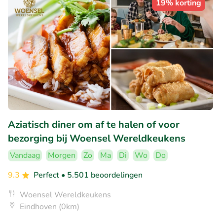
19% korting
Aziatisch diner om af te halen of voor
bezorging bij Woensel Wereldkeukens
Vandaag
Morgen
Zo
Ma
Di
Wo
Do
9.3
Perfect
• 5.501 beoordelingen
Woensel Wereldkeukens
Eindhoven (0km)