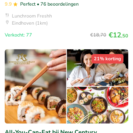
9.9
Perfect
• 76 beoordelingen
Lunchroom Freshh
Eindhoven (1km)
€12
Verkocht: 77
€18
,70
,50
21% korting
All-You-Can-Eat bij New Century