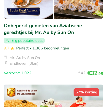
Onbeperkt genieten van Aziatische
gerechtjes bij Mr. Au by Sun On
Erg populaire deal
9.7
Perfect
• 1.366 beoordelingen
Mr. Au by Sun On
Eindhoven (0km)
€32
Verkocht: 1.022
€42
,95
52% korting