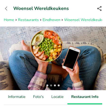
+31882050505
Woensel Wereldkeukens
Bereikbaar tot 23:00 uur
Home
Restaurants
Eindhoven
Woensel Wereldkeuken
d
Informatie
Foto's
Locatie
Restaurant Info