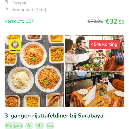
Twapan
Eindhoven (2km)
€32
Verkocht: 157
€78
,95
,50
45% korting
3-gangen rijsttafeldiner bij Surabaya
Morgen
Zo
Ma
Do