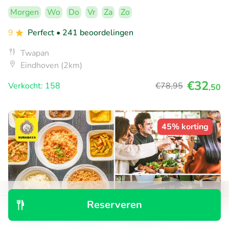
Morgen
Wo
Do
Vr
Za
Zo
9
Perfect
• 241 beoordelingen
Twapan
Eindhoven (2km)
€32
Verkocht: 158
€78
,95
,50
45% korting
Reserveren
Ontdek
Zoeken
Boekingen
Menu