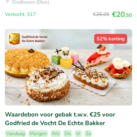
Eindhoven (0km)
€20
Verkocht: 317
€26
,05
,50
52% korting
Waardebon voor gebak t.w.v. €25 voor
Godfried de Vocht De Echte Bakker
Vandaag
Morgen
Wo
Do
Vr
Za