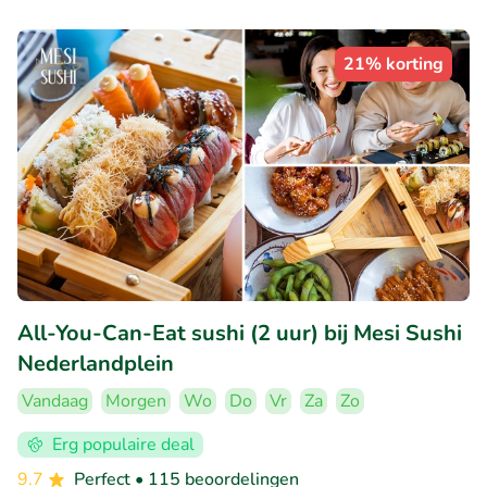
21% korting
All-You-Can-Eat sushi (2 uur) bij Mesi Sushi
Nederlandplein
Vandaag
Morgen
Wo
Do
Vr
Za
Zo
Erg populaire deal
9.7
Perfect
• 115 beoordelingen