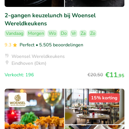
2-gangen keuzelunch bij Woensel
Wereldkeukens
Vandaag
Morgen
Wo
Do
Vr
Za
Zo
9.3
Perfect
• 5.505 beoordelingen
Woensel Wereldkeukens
Eindhoven (0km)
€11
Verkocht: 196
€20
,50
,95
15% korting