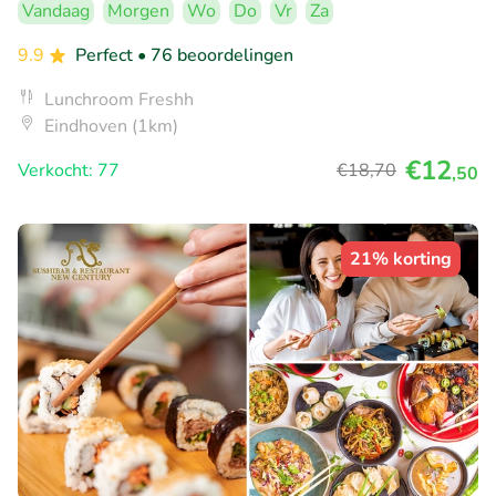
Vandaag
Morgen
Wo
Do
Vr
Za
9.9
Perfect
• 76 beoordelingen
Lunchroom Freshh
Eindhoven (1km)
€12
Verkocht: 77
€18
,70
,50
21% korting