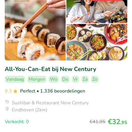
All-You-Can-Eat bij New Century
Vandaag
Morgen
Wo
Do
Vr
Za
Zo
9.3
Perfect
• 1.336 beoordelingen
Sushibar & Restaurant New Century
Eindhoven (2km)
€32
Verkocht: 0
€41
,95
,95