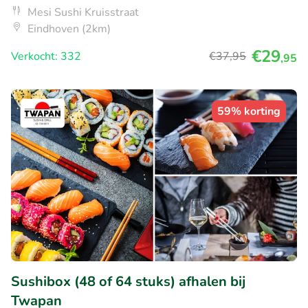
Mesi Sushi Kruisstraat
Eindhoven (2km)
€29
Verkocht: 332
€37
,95
,95
59% korting
Sushibox (48 of 64 stuks) afhalen bij
Twapan