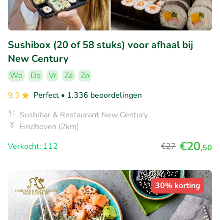
Sushibox (20 of 58 stuks) voor afhaal bij
New Century
Wo
Do
Vr
Za
Zo
9.3
Perfect
• 1.336 beoordelingen
Sushibar & Restaurant New Century
Eindhoven (2km)
€20
Verkocht: 112
€27
,50
30% korting