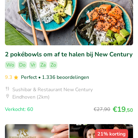
2 pokébowls om af te halen bij New Century
Wo
Do
Vr
Za
Zo
9.3
Perfect
• 1.336 beoordelingen
Sushibar & Restaurant New Century
Eindhoven (2km)
€19
Verkocht: 60
€27
,90
,50
21% korting