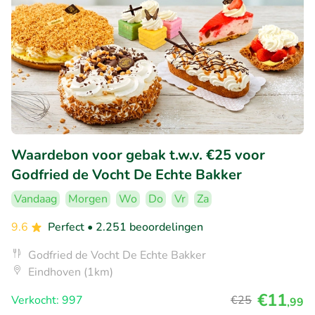
Waardebon voor gebak t.w.v. €25 voor
Godfried de Vocht De Echte Bakker
Vandaag
Morgen
Wo
Do
Vr
Za
9.6
Perfect
• 2.251 beoordelingen
Godfried de Vocht De Echte Bakker
Eindhoven (1km)
€11
Verkocht: 997
€25
,99