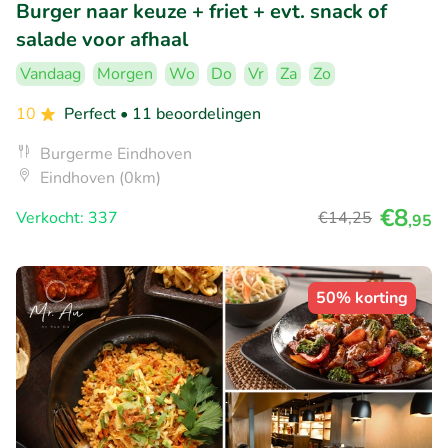
Burger naar keuze + friet + evt. snack of
salade voor afhaal
Vandaag
Morgen
Wo
Do
Vr
Za
Zo
10
Perfect
• 11 beoordelingen
Burgerme Eindhoven
Eindhoven (0km)
€8
Verkocht: 337
€14
,25
,95
50% korting