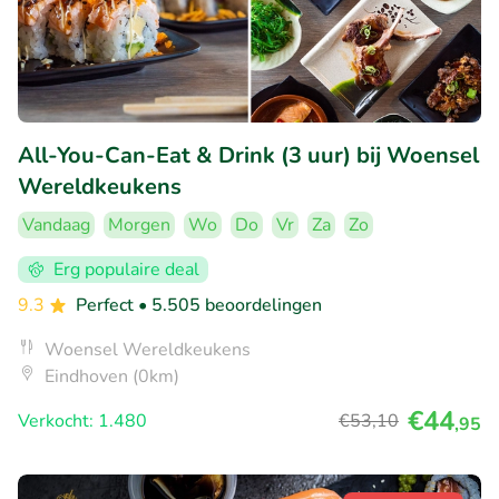
All-You-Can-Eat & Drink (3 uur) bij Woensel
Wereldkeukens
Vandaag
Morgen
Wo
Do
Vr
Za
Zo
Erg populaire deal
9.3
Perfect
• 5.505 beoordelingen
Woensel Wereldkeukens
Eindhoven (0km)
€44
Verkocht: 1.480
€53
,10
,95