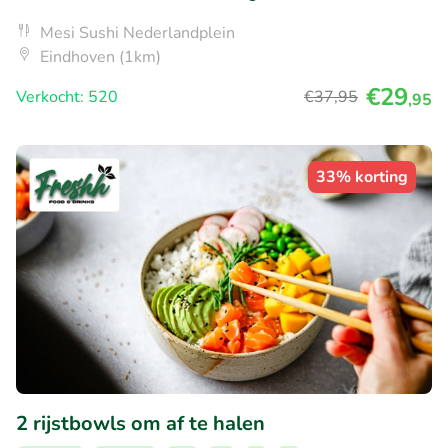
Mesi Sushi Nederlandplein
Eindhoven (1km)
€29
Verkocht: 520
€37
,95
,95
33% korting
2 rijstbowls om af te halen