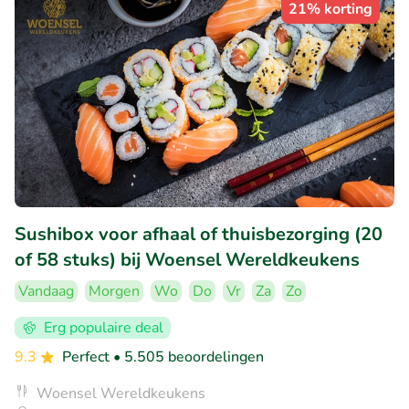
21% korting
Sushibox voor afhaal of thuisbezorging (20
of 58 stuks) bij Woensel Wereldkeukens
Vandaag
Morgen
Wo
Do
Vr
Za
Zo
Erg populaire deal
9.3
Perfect
• 5.505 beoordelingen
Woensel Wereldkeukens