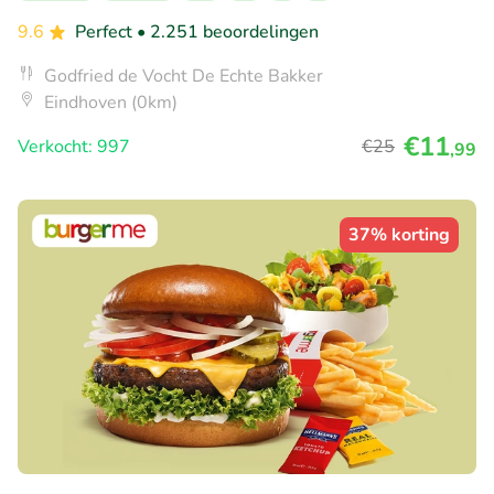
9.6
Perfect
• 2.251 beoordelingen
Godfried de Vocht De Echte Bakker
Eindhoven (0km)
€11
Verkocht: 997
€25
,99
37% korting