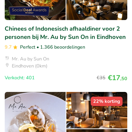
Chinees of Indonesisch afhaaldiner voor 2
personen bij Mr. Au by Sun On in Eindhoven
9.7
Perfect
• 1.366 beoordelingen
Mr. Au by Sun On
Eindhoven (0km)
€17
Verkocht: 401
€35
,50
22% korting