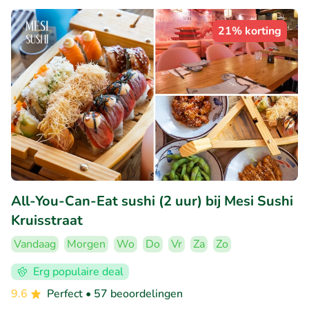
21% korting
All-You-Can-Eat sushi (2 uur) bij Mesi Sushi
Kruisstraat
Vandaag
Morgen
Wo
Do
Vr
Za
Zo
Erg populaire deal
9.6
Perfect
• 57 beoordelingen