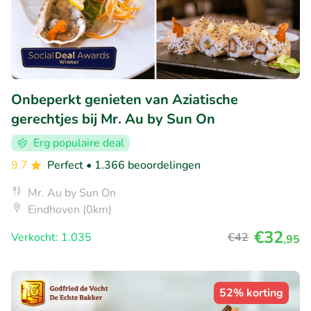
Onbeperkt genieten van Aziatische
gerechtjes bij Mr. Au by Sun On
Erg populaire deal
9.7
Perfect
• 1.366 beoordelingen
Mr. Au by Sun On
Eindhoven (0km)
€32
Verkocht: 1.035
€42
,95
52% korting