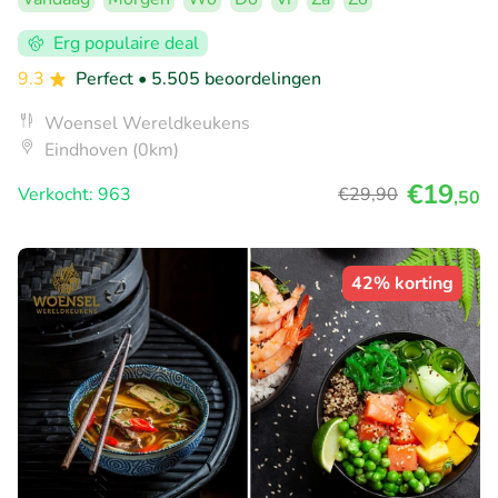
Erg populaire deal
9.3
Perfect
• 5.505 beoordelingen
Woensel Wereldkeukens
Eindhoven (0km)
€19
Verkocht: 963
€29
,90
,50
42% korting