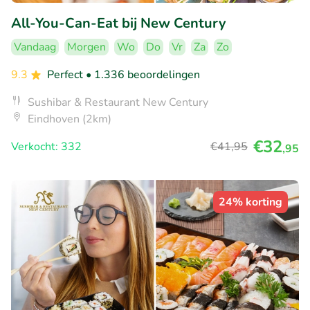
All-You-Can-Eat bij New Century
Vandaag
Morgen
Wo
Do
Vr
Za
Zo
9.3
Perfect
• 1.336 beoordelingen
Sushibar & Restaurant New Century
Eindhoven (2km)
€32
Verkocht: 332
€41
,95
,95
24% korting