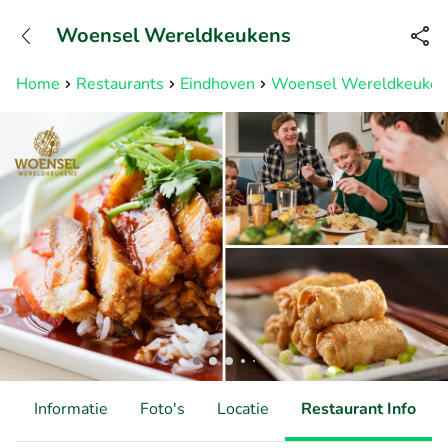
+31882050505
Woensel Wereldkeukens
Bereikbaar tot 23:00 uur
Home
Restaurants
Eindhoven
Woensel Wereldkeuken
d
Informatie
Foto's
Locatie
Restaurant Info