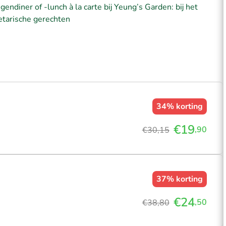
ndiner of -lunch à la carte bij Yeung’s Garden: bij het
getarische gerechten
34%
korting
€19
,90
€30,15
37%
korting
€24
,50
€38,80