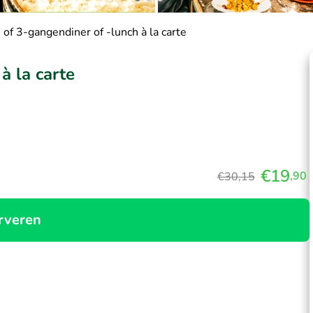
 of 3-gangendiner of -lunch à la carte
à la carte
€19
,90
€30,15
rveren