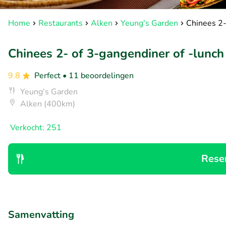
Home
Restaurants
Alken
Yeung's Garden
Chinees 2-
Chinees 2- of 3-gangendiner of -lunch 
9.8
Perfect
• 11 beoordelingen
Yeung's Garden
Alken (400km)
Verkocht: 251
Rese
Samenvatting