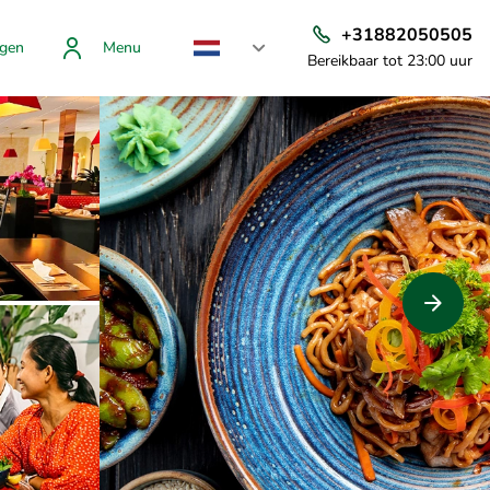
+31882050505
gen
Menu
Bereikbaar tot 23:00 uur