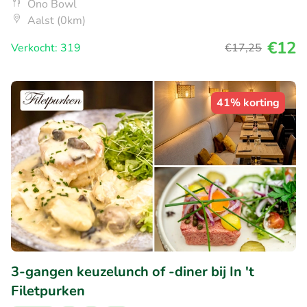
Ono Bowl
Aalst (0km)
€12
Verkocht: 319
€17
,25
41% korting
3-gangen keuzelunch of -diner bij In 't
Filetpurken