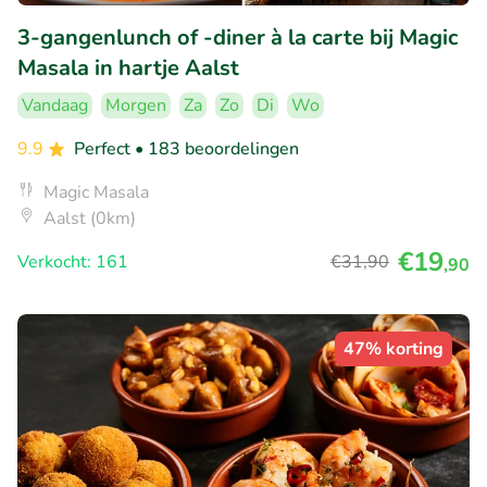
3-gangenlunch of -diner à la carte bij Magic
Masala in hartje Aalst
Vandaag
Morgen
Za
Zo
Di
Wo
9.9
Perfect
• 183 beoordelingen
Magic Masala
Aalst (0km)
€19
Verkocht: 161
€31
,90
,90
47% korting