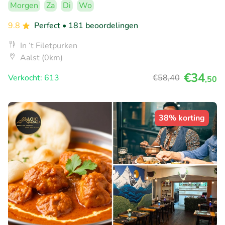
Morgen
Za
Di
Wo
9.8
Perfect
• 181 beoordelingen
In ‘t Filetpurken
Aalst (0km)
€34
Verkocht: 613
€58
,40
,50
38% korting