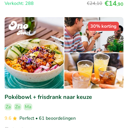
€14
Verkocht: 288
€24
,10
,90
30% korting
Pokébowl + frisdrank naar keuze
Za
Zo
Ma
9.6
Perfect
• 61 beoordelingen