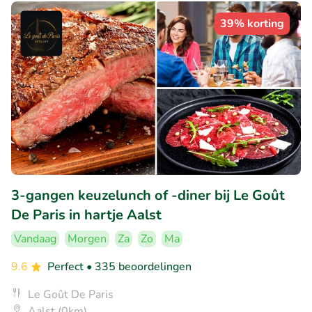
39% korting
3-gangen keuzelunch of -diner bij Le Goût
De Paris in hartje Aalst
Vandaag
Morgen
Za
Zo
Ma
9.6
Perfect
• 335 beoordelingen
Le Goût De Paris
Aalst (0km)