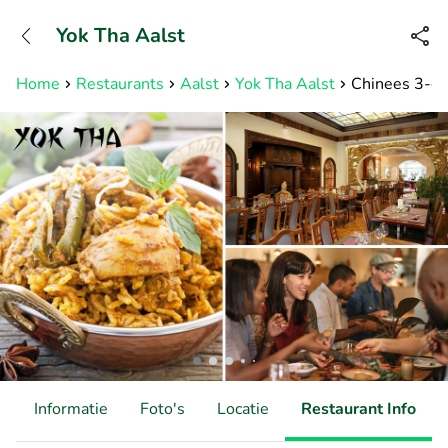
+31882050505
Yok Tha Aalst
Bereikbaar tot 23:00 uur
Home
Restaurants
Aalst
Yok Tha Aalst
Chinees 3-gan
d
Informatie
Foto's
Locatie
Restaurant Info