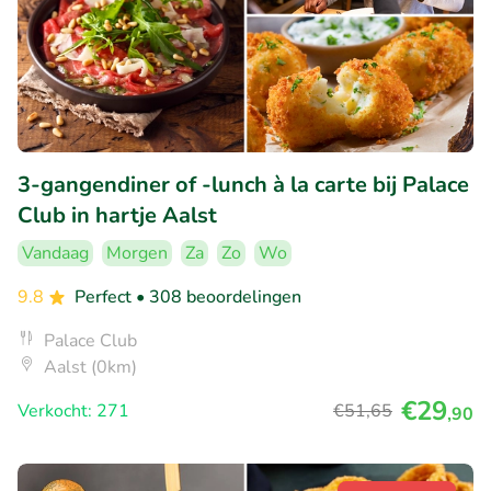
3-gangendiner of -lunch à la carte bij Palace
Club in hartje Aalst
Vandaag
Morgen
Za
Zo
Wo
9.8
Perfect
• 308 beoordelingen
Palace Club
Aalst (0km)
€29
Verkocht: 271
€51
,65
,90