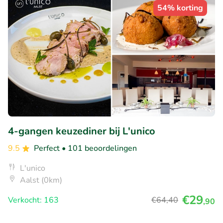
54% korting
4-gangen keuzediner bij L'unico
9.5
Perfect
• 101 beoordelingen
L'unico
Aalst (0km)
€29
Verkocht: 163
€64
,40
,90