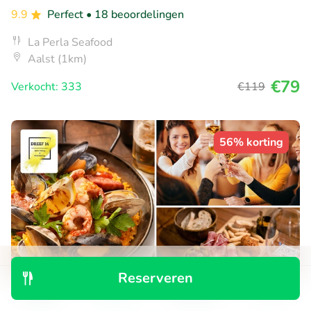
9.9
Perfect
• 18 beoordelingen
La Perla Seafood
Aalst (1km)
€79
Verkocht: 333
€119
56% korting
Reserveren
Ontdek
Zoeken
Boekingen
Menu