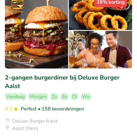
38% korting
2-gangen burgerdiner bij Deluxe Burger
Aalst
Vandaag
Morgen
Za
Zo
Di
Wo
9.2
Perfect
• 158 beoordelingen
Deluxe Burger Aalst
Aalst (0km)