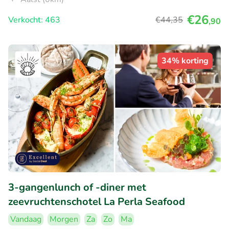
€26
Verkocht: 463
€44
,35
,90
34% korting
3-gangenlunch of -diner met
zeevruchtenschotel La Perla Seafood
Vandaag
Morgen
Za
Zo
Ma