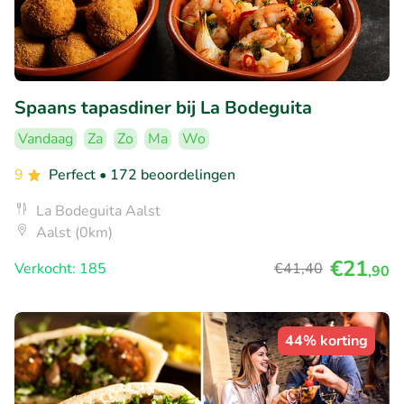
Spaans tapasdiner bij La Bodeguita
Vandaag
Za
Zo
Ma
Wo
9
Perfect
• 172 beoordelingen
La Bodeguita Aalst
Aalst (0km)
€21
Verkocht: 185
€41
,40
,90
44% korting