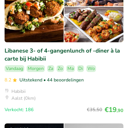
Libanese 3- of 4-gangenlunch of -diner à la
carte bij Habibii
Vandaag
Morgen
Za
Zo
Ma
Di
Wo
8.2
Uitstekend
• 44 beoordelingen
Habibii
Aalst (0km)
€19
Verkocht: 186
€35
,50
,90