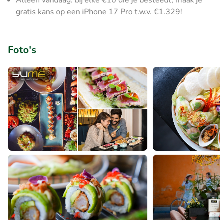
Alleen vandaag: bij elke €10 die je besteedt, maak je
gratis kans op een iPhone 17 Pro t.w.v. €1.329!
Foto's