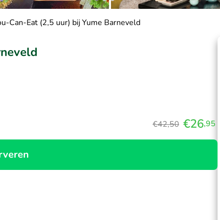
ou-Can-Eat (2,5 uur) bij Yume Barneveld
rneveld
€26
,95
€42,50
rveren