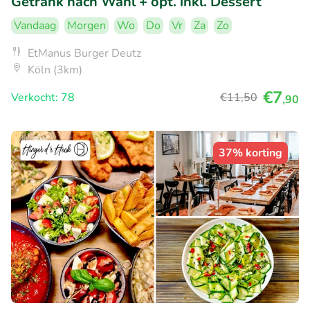
Getränk nach Wahl + opt. inkl. Dessert
Vandaag
Morgen
Wo
Do
Vr
Za
Zo
EtManus Burger Deutz
Köln (3km)
€7
Verkocht: 78
€11
,50
,90
37% korting