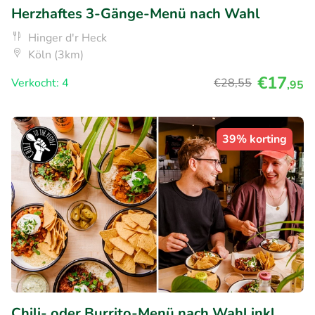
Herzhaftes 3-Gänge-Menü nach Wahl
Hinger d'r Heck
Köln (3km)
€17
Verkocht: 4
€28
,55
,95
39% korting
Chili- oder Burrito-Menü nach Wahl inkl.