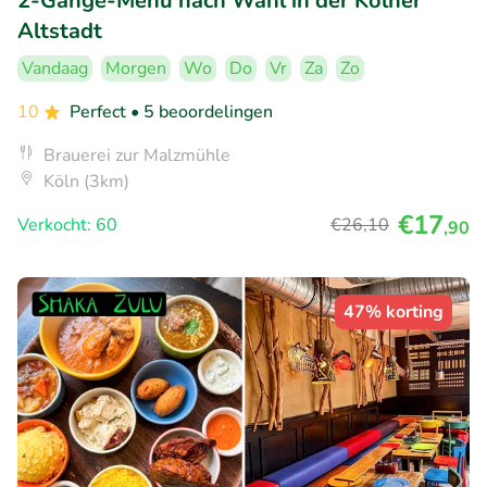
2-Gänge-Menü nach Wahl in der Kölner
Altstadt
Vandaag
Morgen
Wo
Do
Vr
Za
Zo
10
Perfect
• 5 beoordelingen
Brauerei zur Malzmühle
Köln (3km)
€17
Verkocht: 60
€26
,10
,90
47% korting