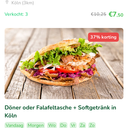
Köln (3km)
€7
Verkocht: 3
€10
,25
,50
37% korting
Döner oder Falafeltasche + Softgetränk in
Köln
Vandaag
Morgen
Wo
Do
Vr
Za
Zo