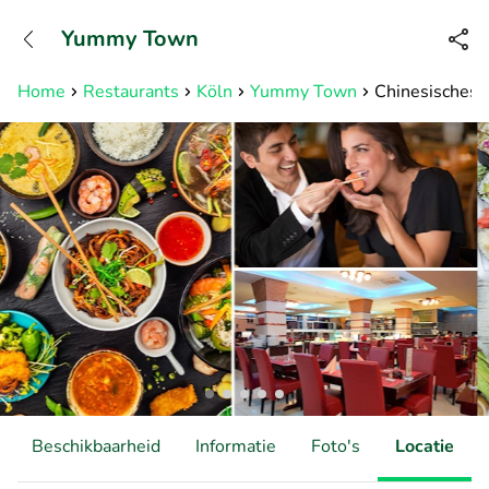
+31882050505
Yummy Town
Bereikbaar tot 23:00 uur
Home
Restaurants
Köln
Yummy Town
Chinesisches 
Beschikbaarheid
Informatie
Foto's
Locatie