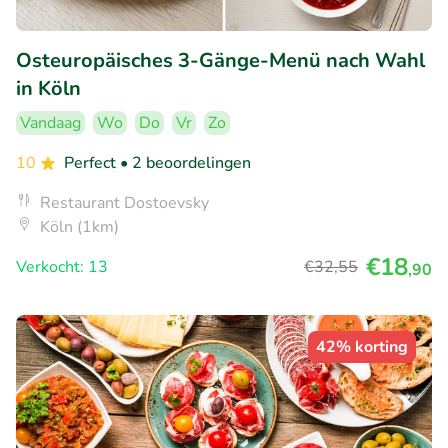
Osteuropäisches 3-Gänge-Menü nach Wahl
in Köln
Vandaag
Wo
Do
Vr
Zo
10
Perfect
• 2 beoordelingen
Restaurant Dostoevsky
Köln (1km)
€18
Verkocht: 13
€32
,55
,90
42% korting