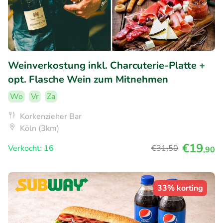
Weinverkostung inkl. Charcuterie-Platte +
opt. Flasche Wein zum Mitnehmen
Wo
Vr
Za
Korkenzieher Bar
Köln (3km)
€19
Verkocht: 16
€31
,50
,90
33% korting