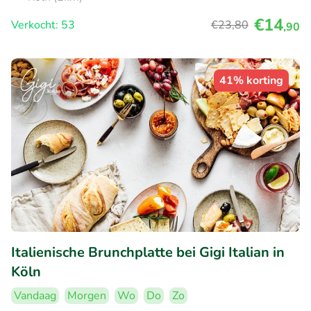
€14
Verkocht: 53
€23
,80
,90
41% korting
Italienische Brunchplatte bei Gigi Italian in
Köln
Vandaag
Morgen
Wo
Do
Zo