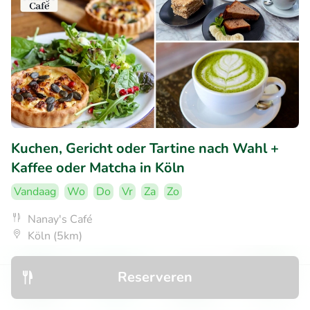
Kuchen, Gericht oder Tartine nach Wahl +
Kaffee oder Matcha in Köln
Vandaag
Wo
Do
Vr
Za
Zo
Nanay's Café
Köln (5km)
€4
Verkocht: 12
€7
,95
,90
Reserveren
Ontdek
Zoeken
Boekingen
Menu