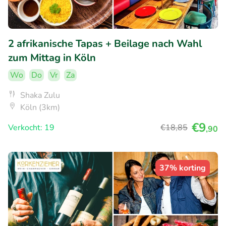
2 afrikanische Tapas + Beilage nach Wahl
zum Mittag in Köln
Wo
Do
Vr
Za
Shaka Zulu
Köln (3km)
€9
Verkocht: 19
€18
,85
,90
37% korting