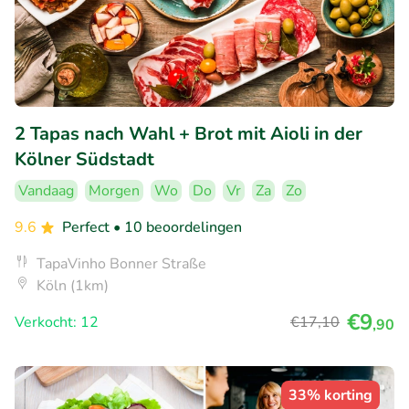
2 Tapas nach Wahl + Brot mit Aioli in der
Kölner Südstadt
Vandaag
Morgen
Wo
Do
Vr
Za
Zo
9.6
Perfect
• 10 beoordelingen
TapaVinho Bonner Straße
Köln (1km)
€9
Verkocht: 12
€17
,10
,90
33% korting