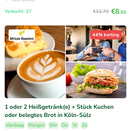
€8
Verkocht: 37
€12
,70
,50
44% korting
1 oder 2 Heißgetränk(e) + Stück Kuchen
oder belegtes Brot in Köln-Sülz
Vandaag
Morgen
Wo
Do
Vr
Za