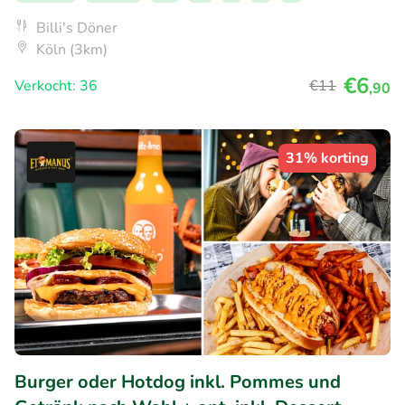
Billi's Döner
Köln (3km)
€6
Verkocht: 36
€11
,90
31% korting
Burger oder Hotdog inkl. Pommes und