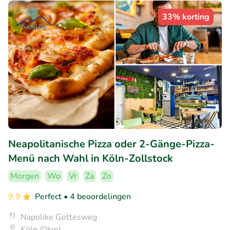
33% korting
Neapolitanische Pizza oder 2-Gänge-Pizza-
Menü nach Wahl in Köln-Zollstock
Morgen
Wo
Vr
Za
Zo
9.9
Perfect
• 4 beoordelingen
Napolike Gottesweg
Köln (0km)