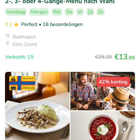
2-, 3- oder 4-Gänge-Menü nach Wahl
Vandaag
Morgen
Wo
Do
Vr
Za
Zo
9.2
Perfect
• 16 beoordelingen
Badmaash
Köln (1km)
€13
Verkocht: 15
€25
,10
,90
42% korting