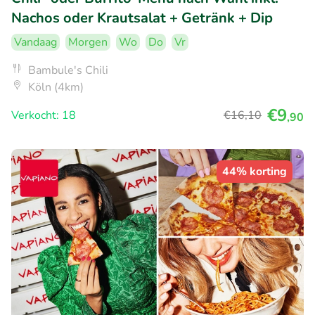
Nachos oder Krautsalat + Getränk + Dip
Vandaag
Morgen
Wo
Do
Vr
Bambule's Chili
Köln (4km)
€9
Verkocht: 18
€16
,10
,90
44% korting