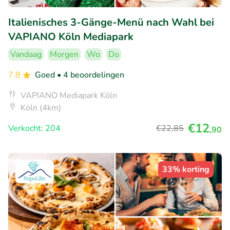
Italienisches 3-Gänge-Menü nach Wahl bei
VAPIANO Köln Mediapark
Vandaag
Morgen
Wo
Do
7.8
Goed
• 4 beoordelingen
VAPIANO Mediapark Köln
Köln (4km)
€12
Verkocht: 204
€22
,85
,90
33% korting