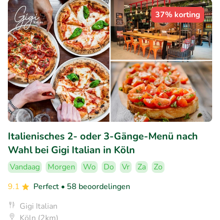
37% korting
Italienisches 2- oder 3-Gänge-Menü nach
Wahl bei Gigi Italian in Köln
Vandaag
Morgen
Wo
Do
Vr
Za
Zo
9.1
Perfect
• 58 beoordelingen
Gigi Italian
Köln (2km)