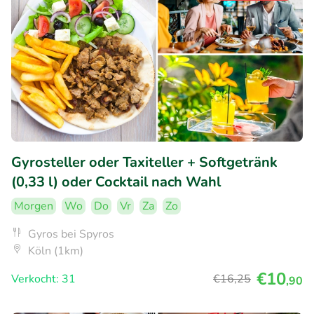
Gyrosteller oder Taxiteller + Softgetränk
(0,33 l) oder Cocktail nach Wahl
Morgen
Wo
Do
Vr
Za
Zo
Gyros bei Spyros
Köln (1km)
€10
Verkocht: 31
€16
,25
,90