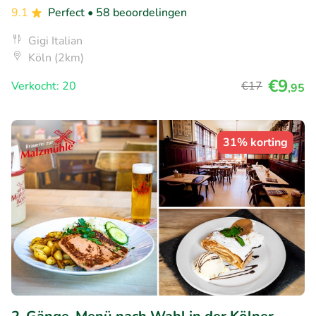
9.1
Perfect
• 58 beoordelingen
Gigi Italian
Köln (2km)
€9
Verkocht: 20
€17
,95
31% korting