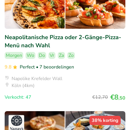
Neapolitanische Pizza oder 2-Gänge-Pizza-
Menü nach Wahl
Morgen
Wo
Do
Vr
Za
Zo
9.8
Perfect
• 7 beoordelingen
Napolike Krefelder Wall
Köln (4km)
€8
Verkocht: 47
€12
,70
,50
38% korting