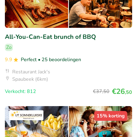
All-You-Can-Eat brunch of BBQ
Zo
9.9
Perfect
• 25 beoordelingen
Restaurant Jack's
Spaubeek (6km)
€26
Verkocht: 812
€37
,50
,50
15% korting