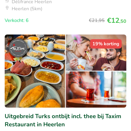
Délifrance Heerlen
Heerlen (5km)
€12
Verkocht: 6
€21
,95
,50
19% korting
Uitgebreid Turks ontbijt incl. thee bij Taxim
Restaurant in Heerlen