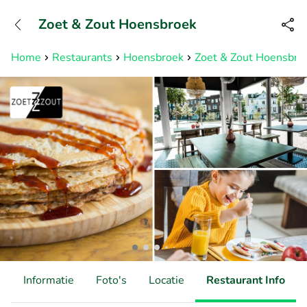
+31882050505
Zoet & Zout Hoensbroek
Bereikbaar tot 23:00 uur
Home
Restaurants
Hoensbroek
Zoet & Zout Hoensbro
d
Informatie
Foto's
Locatie
Restaurant Info