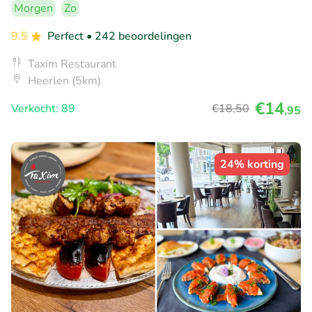
Morgen
Zo
9.5
Perfect
• 242 beoordelingen
Taxim Restaurant
Heerlen (5km)
€14
Verkocht: 89
€18
,50
,95
24% korting