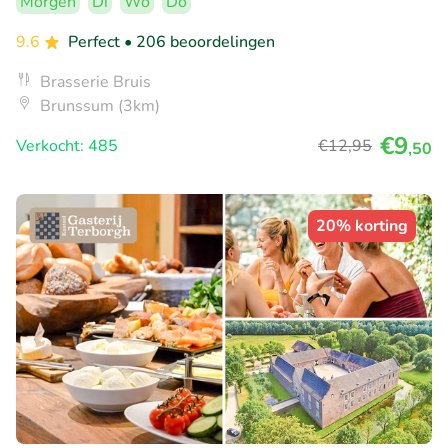
Morgen
Di
Wo
Do
9.6
Perfect
• 206 beoordelingen
Brasserie Bruis
Brunssum (3km)
€9
Verkocht: 485
€12
,95
,50
20% korting