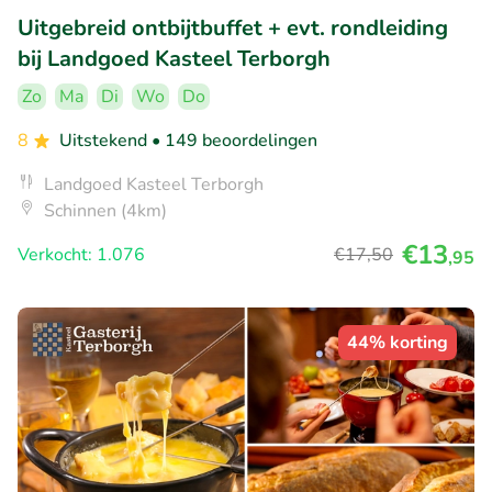
Uitgebreid ontbijtbuffet + evt. rondleiding
bij Landgoed Kasteel Terborgh
Zo
Ma
Di
Wo
Do
8
Uitstekend
• 149 beoordelingen
Landgoed Kasteel Terborgh
Schinnen (4km)
€13
Verkocht: 1.076
€17
,50
,95
44% korting