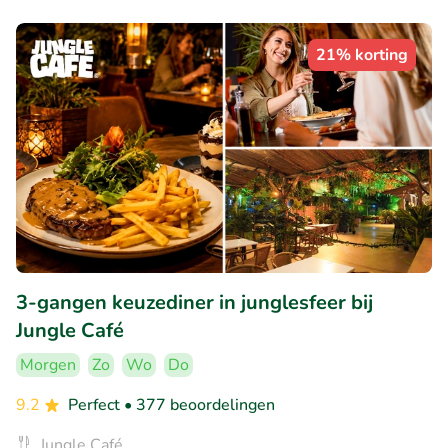
21% korting
3-gangen keuzediner in junglesfeer bij
Jungle Café
Morgen
Zo
Wo
Do
9.2
Perfect
• 377 beoordelingen
Jungle Café