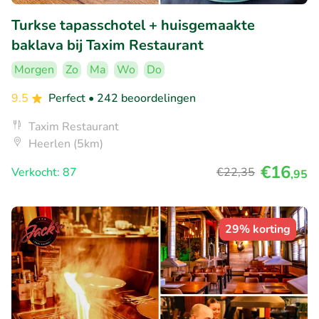
Turkse tapasschotel + huisgemaakte
baklava bij Taxim Restaurant
Morgen
Zo
Ma
Wo
Do
9.5
Perfect
• 242 beoordelingen
Taxim Restaurant
Heerlen (5km)
€16
Verkocht: 87
€22
,35
,95
29% korting