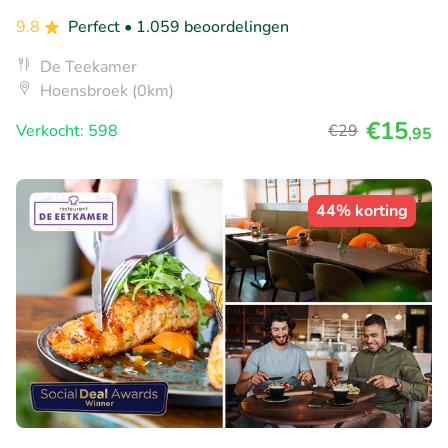
9.8
Perfect
• 1.059 beoordelingen
De Teekamer
Hoensbroek (0km)
€15
Verkocht: 598
€29
,95
44% korting