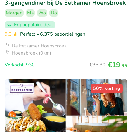
3-gangendiner bij De Eetkamer Hoensbroek
Morgen
Ma
Wo
Do
Erg populaire deal
9.3
Perfect
• 6.375 beoordelingen
De Eetkamer Hoensbroek
Hoensbroek (0km)
€19
Verkocht: 930
€35
,80
,95
50% korting