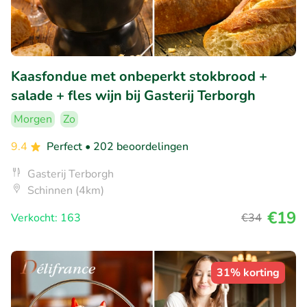
Kaasfondue met onbeperkt stokbrood +
salade + fles wijn bij Gasterij Terborgh
Morgen
Zo
9.4
Perfect
• 202 beoordelingen
Gasterij Terborgh
Schinnen (4km)
€19
Verkocht: 163
€34
31% korting