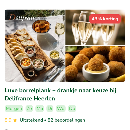
43% korting
Luxe borrelplank + drankje naar keuze bij
Délifrance Heerlen
Morgen
Zo
Ma
Di
Wo
Do
8.9
Uitstekend
• 82 beoordelingen