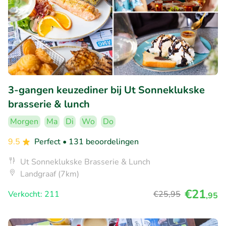
3-gangen keuzediner bij Ut Sonneklukske
brasserie & lunch
Morgen
Ma
Di
Wo
Do
9.5
Perfect
• 131 beoordelingen
Ut Sonneklukske Brasserie & Lunch
Landgraaf (7km)
€21
Verkocht: 211
€25
,95
,95