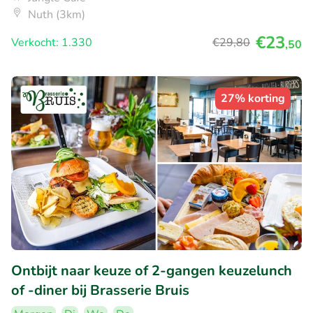
Nuth (3km)
€23
Verkocht: 1.330
€29
,80
,50
27% korting
Ontbijt naar keuze of 2-gangen keuzelunch
of -diner bij Brasserie Bruis