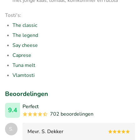
met jonge kaas, tomaat, komkommer en rucola
Tosti's:
The classic
The legend
Say cheese
Caprese
Tuna melt
Vlamtosti
Beoordelingen
Perfect
9.4
702 beoordelingen
S.
Mevr. S. Dekker