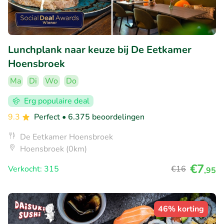
Lunchplank naar keuze bij De Eetkamer
Hoensbroek
Ma
Di
Wo
Do
Erg populaire deal
9.3
Perfect
• 6.375 beoordelingen
De Eetkamer Hoensbroek
Hoensbroek (0km)
€7
Verkocht: 315
€16
,95
46% korting