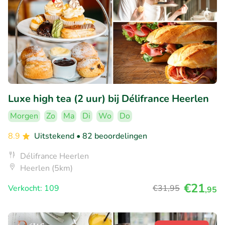
Luxe high tea (2 uur) bij Délifrance Heerlen
Morgen
Zo
Ma
Di
Wo
Do
8.9
Uitstekend
• 82 beoordelingen
Délifrance Heerlen
Heerlen (5km)
€21
Verkocht: 109
€31
,95
,95