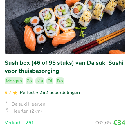
Sushibox (46 of 95 stuks) van Daisuki Sushi
voor thuisbezorging
Morgen
Zo
Ma
Di
Do
9.7
Perfect
• 262 beoordelingen
Daisuki Heerlen
Heerlen (2km)
€34
Verkocht: 261
€62
,65