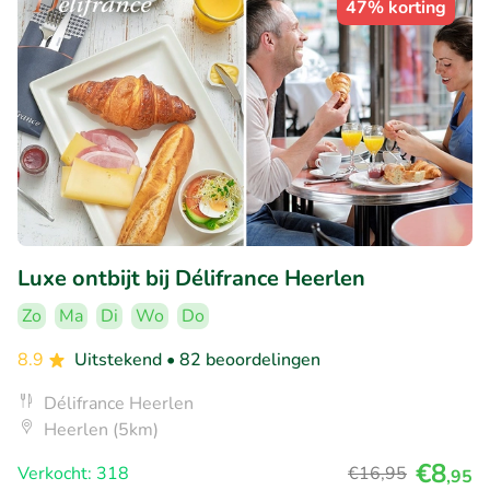
47% korting
Luxe ontbijt bij Délifrance Heerlen
Zo
Ma
Di
Wo
Do
8.9
Uitstekend
• 82 beoordelingen
Délifrance Heerlen
Heerlen (5km)
€8
Verkocht: 318
€16
,95
,95