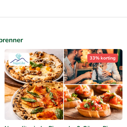
brenner
33% korting