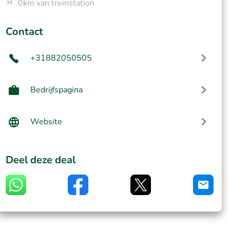
0km van treinstation
Contact
+31882050505
Bedrijfspagina
Website
Deel deze deal