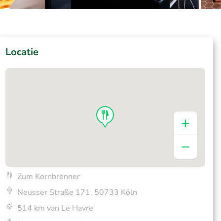
Locatie
Zum Kornbrenner
Neusser Straße 171, 50733 Köln
514 km van Le Havre