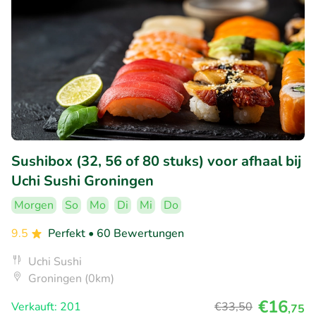
Sushibox (32, 56 of 80 stuks) voor afhaal bij
Uchi Sushi Groningen
Morgen
So
Mo
Di
Mi
Do
9.5
Perfekt
• 60 Bewertungen
Uchi Sushi
Groningen (0km)
€16
Verkauft: 201
€33
,50
,75