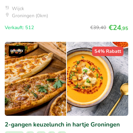
Wijck
Groningen (0km)
€24
Verkauft: 512
€39
,40
,95
54% Rabatt
2-gangen keuzelunch in hartje Groningen