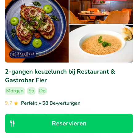
2-gangen keuzelunch bij Restaurant &
Gastrobar Fier
Morgen
So
Do
9.7
Perfekt
• 58 Bewertungen
Restaurant & Gastrobar Fier
Reservieren
Groningen (0km)
Entdecken
Suchen
Buchungen
Menü
€14
Verkauft: 62
€29
,15
,95