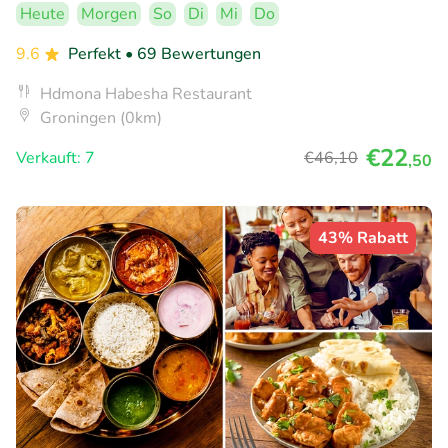
Heute
Morgen
So
Di
Mi
Do
9.6
Perfekt
• 69 Bewertungen
Hdmona Habesha Restaurant
Groningen (0km)
€22
Verkauft: 7
€46
,10
,50
43% Rabatt