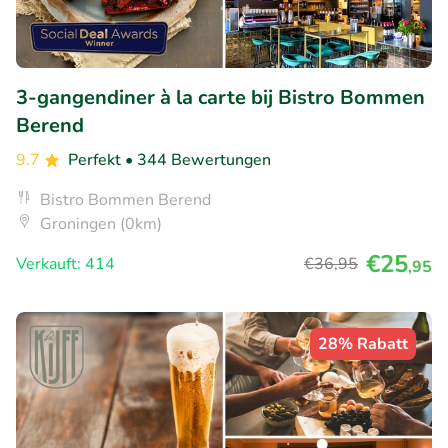
3-gangendiner à la carte bij Bistro Bommen
Berend
9.7
Perfekt
• 344 Bewertungen
Bistro Bommen Berend
Groningen (0km)
€25
Verkauft: 414
€36
,95
,95
28% Rabatt