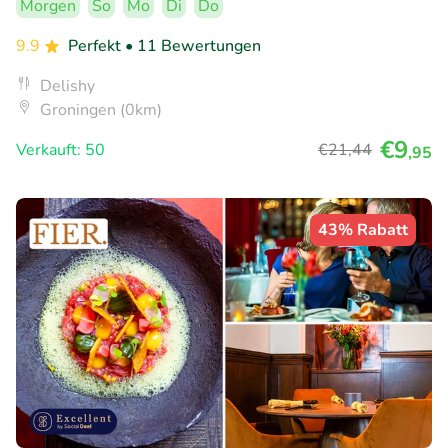
Morgen
So
Mo
Di
Do
9.9
Perfekt
• 11 Bewertungen
Delishy
Groningen (0km)
€9
Verkauft: 50
€21
,44
,95
43% Rabatt