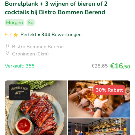
Borrelplank + 3 wijnen of bieren of 2
cocktails bij Bistro Bommen Berend
Morgen
So
9.7
Perfekt
• 344 Bewertungen
Bistro Bommen Berend
Groningen (0km)
€16
Verkauft: 355
€28
,65
,50
30% Rabatt