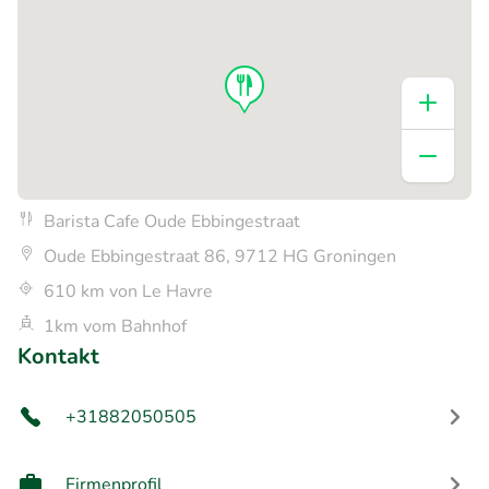
Barista Cafe Oude Ebbingestraat
Oude Ebbingestraat 86, 9712 HG Groningen
610 km von Le Havre
1km vom Bahnhof
Kontakt
+31882050505
Firmenprofil