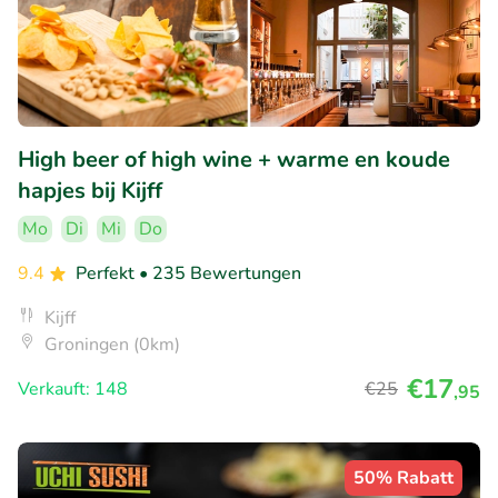
High beer of high wine + warme en koude
hapjes bij Kijff
Mo
Di
Mi
Do
9.4
Perfekt
• 235 Bewertungen
Kijff
Groningen (0km)
€17
Verkauft: 148
€25
,95
50% Rabatt