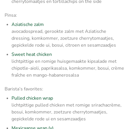
cherrytomaatjes en tortillachips on the side
Pinsa:
Aziatische zalm
avocadospread, gerookte zalm met Aziatische
dressing, komkommer, zoetzure cherrytomaatjes,
gepickelde rode ui, bosui, citroen en sesamzaadjes
Sweet heat chicken
lichtpittige en romige huisgemaakte kipsalade met
chipotle-aioli, paprikasalsa, komkommer, bosui, crème
fraîche en mango-habanerosalsa
Barista’s favorites:
Pulled chicken wrap
lichtpittige pulled chicken met romige srirachacrème,
bosui, komkommer, zoetzure cherrytomaatjes,
gepickelde rode ui en sesamzaadjes
Mexicaanse wrap (v)