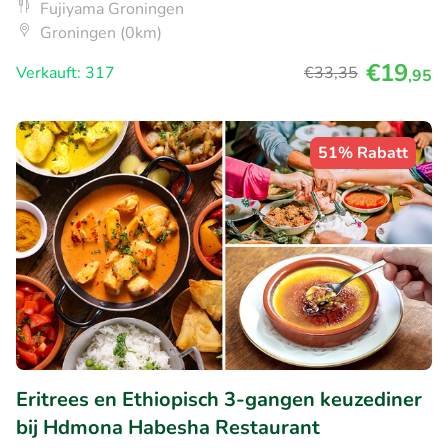
Fujiyama Groningen
Groningen (0km)
€19
Verkauft: 317
€33
,35
,95
51% Rabatt
Eritrees en Ethiopisch 3-gangen keuzediner
bij Hdmona Habesha Restaurant