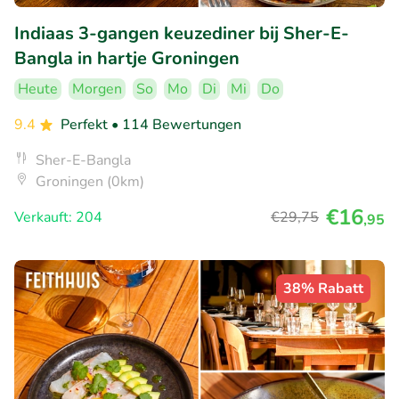
Indiaas 3-gangen keuzediner bij Sher-E-
Bangla in hartje Groningen
Heute
Morgen
So
Mo
Di
Mi
Do
9.4
Perfekt
• 114 Bewertungen
Sher-E-Bangla
Groningen (0km)
€16
Verkauft: 204
€29
,75
,95
38% Rabatt