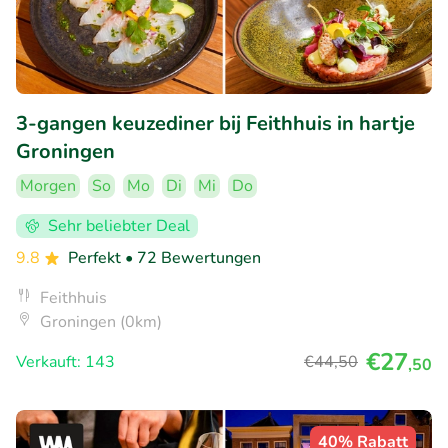
3-gangen keuzediner bij Feithhuis in hartje
Groningen
Morgen
So
Mo
Di
Mi
Do
Sehr beliebter Deal
9.8
Perfekt
• 72 Bewertungen
Feithhuis
Groningen (0km)
€27
Verkauft: 143
€44
,50
,50
40% Rabatt