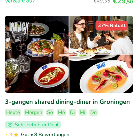
€29
Verkauft: 807
€49
,35
,50
37% Rabatt
3-gangen shared dining-diner in Groningen
Heute
Morgen
So
Mo
Di
Mi
Do
Sehr beliebter Deal
7.9
Gut
• 8 Bewertungen