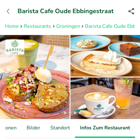
+31882050505
Barista Cafe Oude Ebbingestraat
Erreichbar bis 23:00 Uhr
Home
Restaurants
Groningen
Barista Cafe Oude Ebbin
ationen
Bilder
Standort
Infos Zum Restaurant