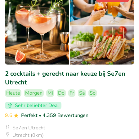
2 cocktails + gerecht naar keuze bij Se7en
Utrecht
Heute
Morgen
Mi
Do
Fr
Sa
So
Sehr beliebter Deal
9.6
Perfekt
• 4.359 Bewertungen
Se7en Utrecht
Utrecht (0km)