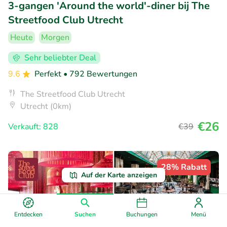
3-gangen 'Around the world'-diner bij The
Streetfood Club Utrecht
Heute
Morgen
Sehr beliebter Deal
9.6
Perfekt
• 792 Bewertungen
The Streetfood Club Utrecht
Utrecht (0km)
€26
Verkauft: 828
€39
28% Rabatt
Auf der Karte anzeigen
Entdecken
Suchen
Buchungen
Menü