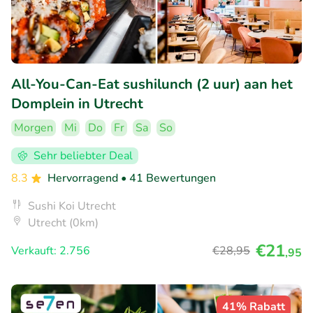
All-You-Can-Eat sushilunch (2 uur) aan het
Domplein in Utrecht
Morgen
Mi
Do
Fr
Sa
So
Sehr beliebter Deal
8.3
Hervorragend
• 41 Bewertungen
Sushi Koi Utrecht
Utrecht (0km)
€21
Verkauft: 2.756
€28
,95
,95
41% Rabatt