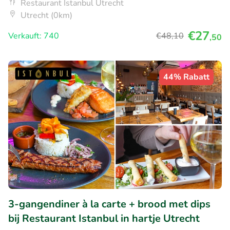
Restaurant Istanbul Utrecht
Utrecht (0km)
€27
Verkauft: 740
€48
,10
,50
44% Rabatt
3-gangendiner à la carte + brood met dips
bij Restaurant Istanbul in hartje Utrecht