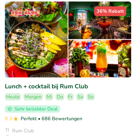
36% Rabatt
Lunch + cocktail bij Rum Club
Heute
Morgen
Mi
Do
Fr
Sa
So
Sehr beliebter Deal
9.3
Perfekt
• 686 Bewertungen
Rum Club