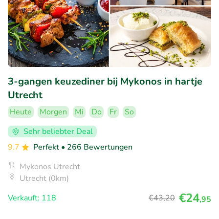
3-gangen keuzediner bij Mykonos in hartje
Utrecht
Heute
Morgen
Mi
Do
Fr
So
Sehr beliebter Deal
9.7
Perfekt
• 266 Bewertungen
Mykonos Utrecht
Utrecht (0km)
€24
Verkauft: 118
€43
,20
,95