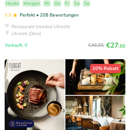
Heute
Morgen
Mi
Do
Fr
Sa
So
9.8
Perfekt
• 208 Bewertungen
Restaurant Istanbul Utrecht
Utrecht (0km)
€27
Verkauft: 0
€48
,85
,50
20% Rabatt