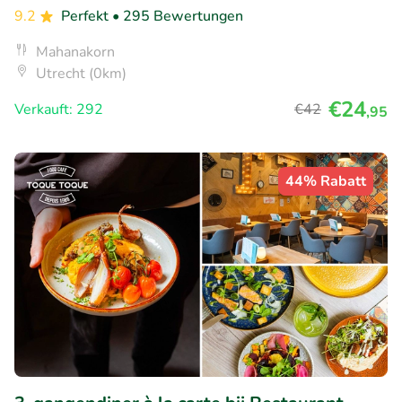
9.2
Perfekt
• 295 Bewertungen
Mahanakorn
Utrecht (0km)
€24
Verkauft: 292
€42
,95
44% Rabatt