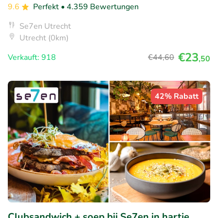
9.6
Perfekt
• 4.359 Bewertungen
Se7en Utrecht
Utrecht (0km)
€23
Verkauft: 918
€44
,60
,50
42% Rabatt
Clubsandwich + soep bij Se7en in hartje