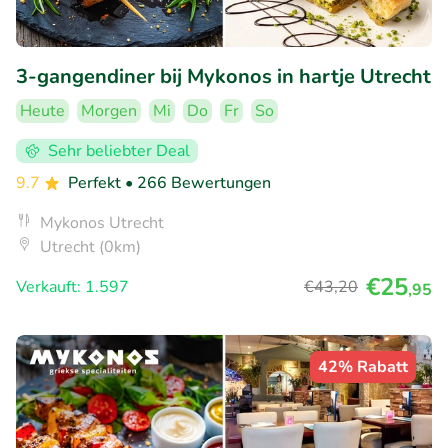
3-gangendiner bij Mykonos in hartje Utrecht
Heute
Morgen
Mi
Do
Fr
So
Sehr beliebter Deal
9.7
Perfekt
• 266 Bewertungen
Mykonos Utrecht
Utrecht (0km)
€25
Verkauft: 1.597
€43
,20
,95
42% Rabatt