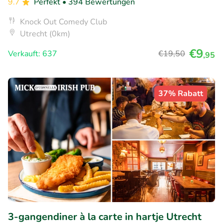
9.7
Perfekt
• 394 Bewertungen
Knock Out Comedy Club
Utrecht (0km)
€9
Verkauft: 637
€19
,50
,95
37% Rabatt
3-gangendiner à la carte in hartje Utrecht