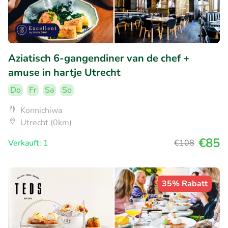
Aziatisch 6-gangendiner van de chef +
amuse in hartje Utrecht
Do
Fr
Sa
So
Konnichiwa
Utrecht (0km)
€85
Verkauft: 1
€108
35% Rabatt