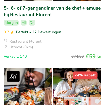
5-, 6- of 7-gangendiner van de chef + amuse
bij Restaurant Florent
Morgen
Mi
Do
9.7
Perfekt
• 22 Bewertungen
Restaurant Florent
Utrecht (0km)
€59
Verkauft: 140
€74
,50
,50
24% Rabatt