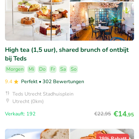
High tea (1,5 uur), shared brunch of ontbijt
bij Teds
Morgen
Mi
Do
Fr
Sa
So
9.4
Perfekt
• 302 Bewertungen
Teds Utrecht Stadhuisplein
Utrecht (0km)
€14
Verkauft: 192
€22
,95
,95
29% Rabatt