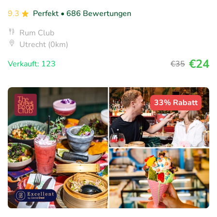
9.3
Perfekt
• 686 Bewertungen
Rum Club
Utrecht (0km)
€24
Verkauft: 123
€35
33% Rabatt