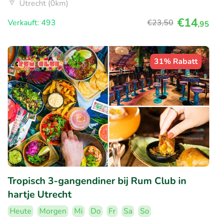
Utrecht (0km)
€14
Verkauft: 493
€23
,50
,95
31% Rabatt
Tropisch 3-gangendiner bij Rum Club in
hartje Utrecht
Heute
Morgen
Mi
Do
Fr
Sa
So