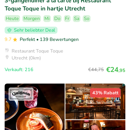
3-gangendiner à la carte bij Restaurant
Toque Toque in hartje Utrecht
Heute
Morgen
Mi
Do
Fr
Sa
So
Sehr beliebter Deal
9.7
Perfekt
• 139 Bewertungen
Restaurant Toque Toque
Utrecht (0km)
€24
Verkauft: 216
€44
,75
,95
43% Rabatt