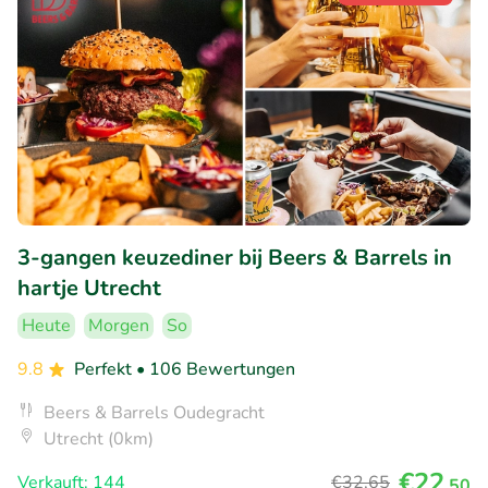
3-gangen keuzediner bij Beers & Barrels in
hartje Utrecht
Heute
Morgen
So
9.8
Perfekt
• 106 Bewertungen
Beers & Barrels Oudegracht
Utrecht (0km)
€22
Verkauft: 144
€32
,65
,50