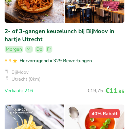
2- of 3-gangen keuzelunch bij BijMoov in
hartje Utrecht
Morgen
Mi
Do
Fr
8.9
Hervorragend
• 329 Bewertungen
BijMoov
Utrecht (0km)
€11
Verkauft: 216
€19
,75
,95
40% Rabatt