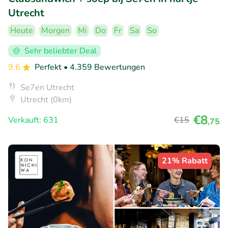
Utrecht
Heute
Morgen
Mi
Do
Fr
Sa
So
Sehr beliebter Deal
9.6
Perfekt
• 4.359 Bewertungen
Se7en Utrecht
Utrecht (0km)
€8
Verkauft: 631
€15
,75
21% Rabatt