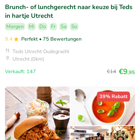
Brunch- of lunchgerecht naar keuze bij Teds
in hartje Utrecht
Morgen
Mi
Do
Fr
Sa
So
9.4
Perfekt
• 75 Bewertungen
Teds Utrecht Oudegracht
Utrecht (0km)
€9
Verkauft: 147
€14
,95
39% Rabatt