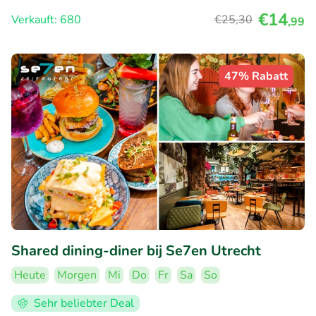
€14
Verkauft: 680
€25
,30
,99
47% Rabatt
Shared dining-diner bij Se7en Utrecht
Heute
Morgen
Mi
Do
Fr
Sa
So
Sehr beliebter Deal