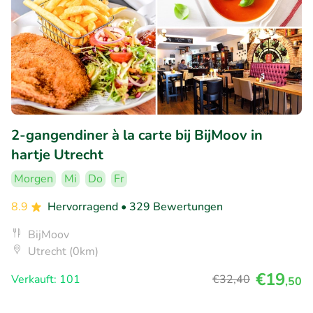
2-gangendiner à la carte bij BijMoov in
hartje Utrecht
Morgen
Mi
Do
Fr
8.9
Hervorragend
• 329 Bewertungen
BijMoov
Utrecht (0km)
€19
Verkauft: 101
€32
,40
,50