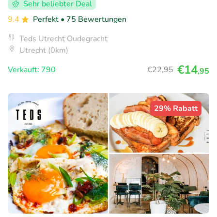
Sehr beliebter Deal
9.4
Perfekt
• 75 Bewertungen
Teds Utrecht Oudegracht
Utrecht (0km)
€14
Verkauft: 790
€22
,95
,95
29% Rabatt