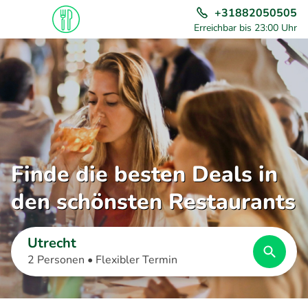
+31882050505
Erreichbar bis 23:00 Uhr
Finde die besten Deals in
den schönsten Restaurants
Utrecht
2 Personen •
Flexibler Termin