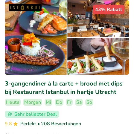
43% Rabatt
3-gangendiner à la carte + brood met dips
bij Restaurant Istanbul in hartje Utrecht
Heute
Morgen
Mi
Do
Fr
Sa
So
Sehr beliebter Deal
9.8
Perfekt
• 208 Bewertungen