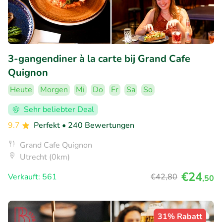
3-gangendiner à la carte bij Grand Cafe
Quignon
Heute
Morgen
Mi
Do
Fr
Sa
So
Sehr beliebter Deal
9.7
Perfekt
• 240 Bewertungen
Grand Cafe Quignon
Utrecht (0km)
€24
Verkauft: 561
€42
,80
,50
31% Rabatt