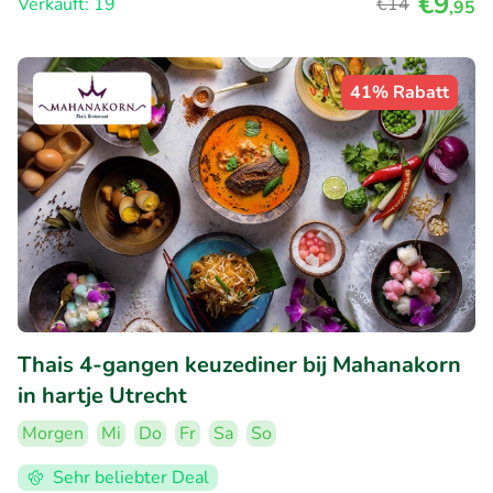
€9
Verkauft: 19
€14
,95
41% Rabatt
Thais 4-gangen keuzediner bij Mahanakorn
in hartje Utrecht
Morgen
Mi
Do
Fr
Sa
So
Sehr beliebter Deal