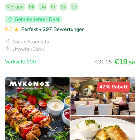
Morgen
Mi
Do
Fr
Sa
So
Sehr beliebter Deal
9.2
Perfekt
• 297 Bewertungen
Mick O'Connells
Utrecht (0km)
€19
Verkauft: 100
€31
,05
,50
42% Rabatt