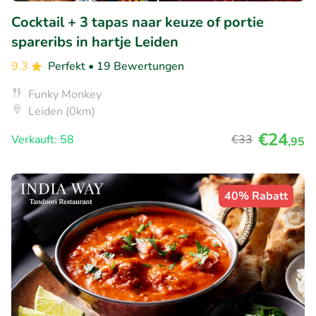
Cocktail + 3 tapas naar keuze of portie
spareribs in hartje Leiden
9.3
Perfekt
• 19 Bewertungen
Funky Monkey
Leiden (0km)
€24
Verkauft: 58
€33
,95
40% Rabatt