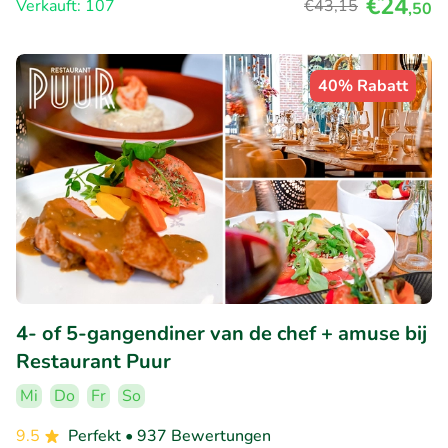
€24
Verkauft: 107
€43
,15
,50
40% Rabatt
4- of 5-gangendiner van de chef + amuse bij
Restaurant Puur
Mi
Do
Fr
So
9.5
Perfekt
• 937 Bewertungen