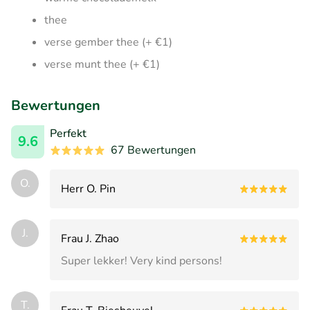
thee
verse gember thee (+ €1)
verse munt thee (+ €1)
Bewertungen
Perfekt
9.6
67 Bewertungen
O.
Herr O. Pin
J.
Frau J. Zhao
Super lekker! Very kind persons!
T.