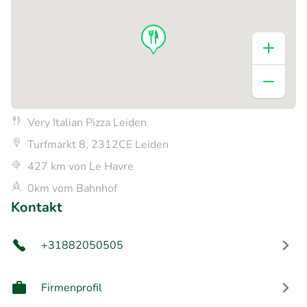
Very Italian Pizza Leiden
Turfmarkt 8, 2312CE Leiden
427 km von Le Havre
0km vom Bahnhof
Kontakt
+31882050505
Firmenprofil