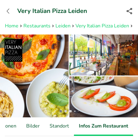
+31882050505
Very Italian Pizza Leiden
Erreichbar bis 23:00 Uhr
Home
Restaurants
Leiden
Very Italian Pizza Leiden
2
ationen
Bilder
Standort
Infos Zum Restaurant