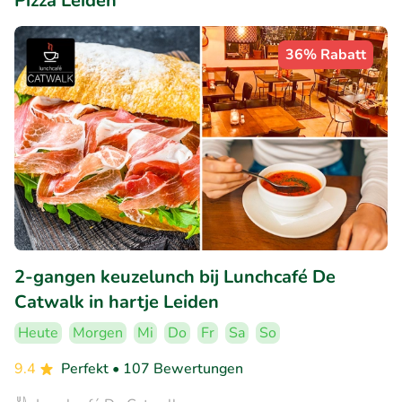
Pizza Leiden
36% Rabatt
2-gangen keuzelunch bij Lunchcafé De
Catwalk in hartje Leiden
Heute
Morgen
Mi
Do
Fr
Sa
So
9.4
Perfekt
• 107 Bewertungen