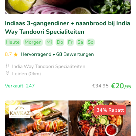
Indiaas 3-gangendiner + naanbrood bij India
Way Tandoori Specialiteiten
Heute
Morgen
Mi
Do
Fr
Sa
So
8.7
Hervorragend
• 68 Bewertungen
India Way Tandoori Specialiteiten
Leiden (0km)
€20
Verkauft: 247
€34
,95
,95
34% Rabatt