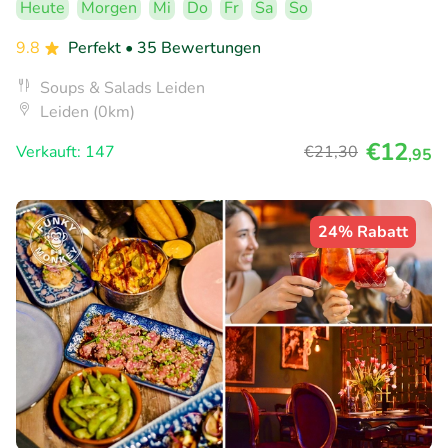
Heute
Morgen
Mi
Do
Fr
Sa
So
9.8
Perfekt
• 35 Bewertungen
Soups & Salads Leiden
Leiden (0km)
€12
Verkauft: 147
€21
,30
,95
24% Rabatt