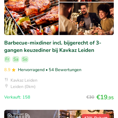
Barbecue-mixdiner incl. bijgerecht of 3-
gangen keuzediner bij Kavkaz Leiden
Fr
Sa
So
8.9
Hervorragend
• 54 Bewertungen
Kavkaz Leiden
Leiden (0km)
€19
Verkauft: 158
€30
,95