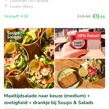
Lunchcafé De Catwalk
Leiden (0km)
€9
Verkauft: 418
€15
,50
,95
39% Rabatt
Maaltijdsalade naar keuze (medium) +
zoetigheid + drankje bij Soups & Salads