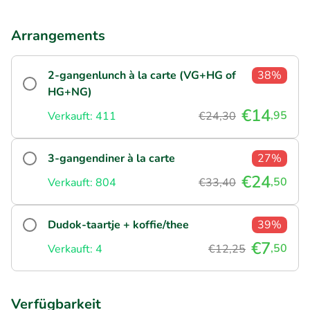
Arrangements
2-gangenlunch à la carte (VG+HG of
38%
HG+NG)
€14
,95
Verkauft: 411
€24,30
3-gangendiner à la carte
27%
€24
,50
Verkauft: 804
€33,40
Dudok-taartje + koffie/thee
39%
€7
,50
Verkauft: 4
€12,25
Verfügbarkeit