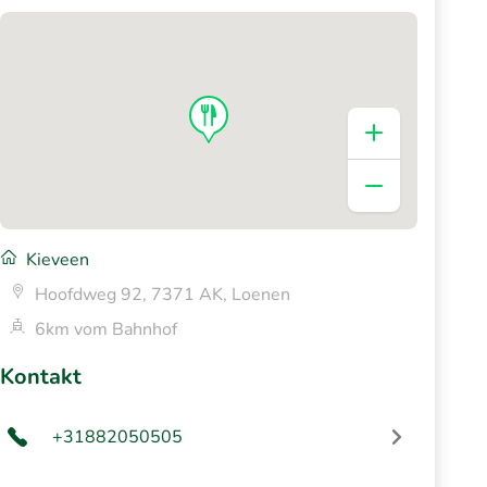
Kieveen
Hoofdweg 92, 7371 AK, Loenen
6km vom Bahnhof
Kontakt
+31882050505