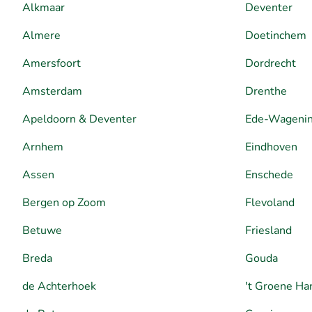
Alkmaar
Deventer
Almere
Doetinchem
Amersfoort
Dordrecht
Amsterdam
Drenthe
Apeldoorn & Deventer
Ede-Wageni
Arnhem
Eindhoven
Assen
Enschede
Bergen op Zoom
Flevoland
Betuwe
Friesland
Breda
Gouda
de Achterhoek
't Groene Ha