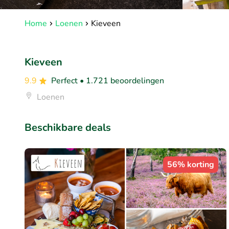
Home
Loenen
Kieveen
Kieveen
9.9
Perfect
• 1.721 beoordelingen
Loenen
Beschikbare deals
56% korting