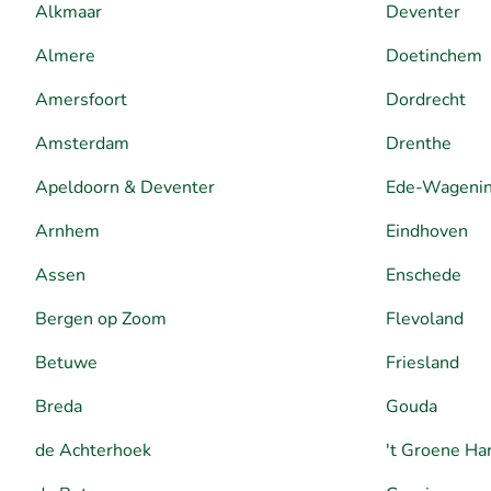
Alkmaar
Deventer
Almere
Doetinchem
Amersfoort
Dordrecht
Amsterdam
Drenthe
Apeldoorn & Deventer
Ede-Wageni
Arnhem
Eindhoven
Assen
Enschede
Bergen op Zoom
Flevoland
Betuwe
Friesland
Breda
Gouda
de Achterhoek
't Groene Ha