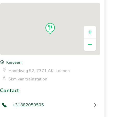
Kieveen
Hoofdweg 92, 7371 AK, Loenen
6km van treinstation
Contact
+31882050505