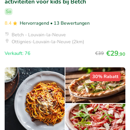
activiteiten voor kids bij Betch
So
8.4
Hervorragend
• 13 Bewertungen
Betch - Louvain-la-Neuve
Ottignies-Louvain-la-Neuve (2km)
€29
Verkauft: 76
€39
,90
30% Rabatt