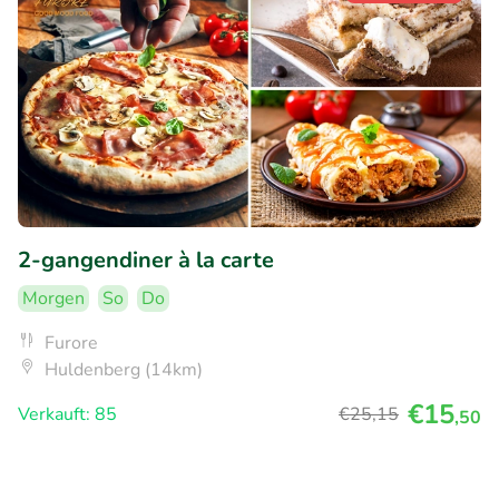
2-gangendiner à la carte
Morgen
So
Do
Furore
Huldenberg (14km)
€15
Verkauft: 85
€25
,15
,50