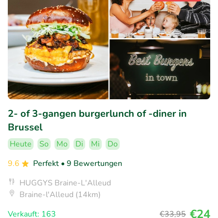
2- of 3-gangen burgerlunch of -diner in
Brussel
Heute
So
Mo
Di
Mi
Do
9.6
Perfekt
• 9 Bewertungen
HUGGYS Braine-L'Alleud
Braine-l'Alleud (14km)
€24
Verkauft: 163
€33
,95