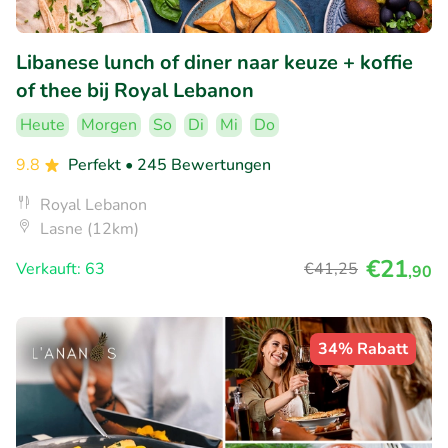
Libanese lunch of diner naar keuze + koffie
of thee bij Royal Lebanon
Heute
Morgen
So
Di
Mi
Do
9.8
Perfekt
• 245 Bewertungen
Royal Lebanon
Lasne (12km)
€21
Verkauft: 63
€41
,25
,90
34% Rabatt