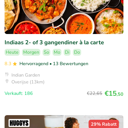
Indiaas 2- of 3 gangendiner à la carte
Heute
Morgen
So
Mo
Di
Do
8.3
Hervorragend
• 13 Bewertungen
Indian Garden
Overijse (13km)
€15
Verkauft: 186
€22
,65
,50
29% Rabatt