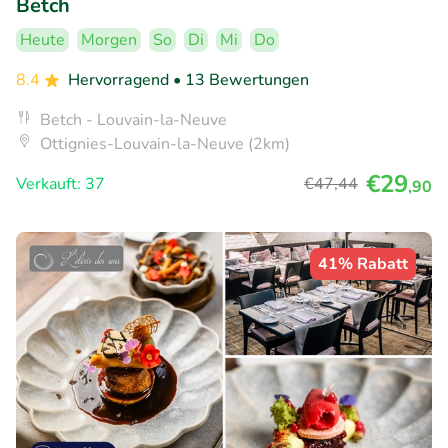
Betch
Heute
Morgen
So
Di
Mi
Do
8.4
Hervorragend
• 13 Bewertungen
Betch - Louvain-la-Neuve
Ottignies-Louvain-la-Neuve (2km)
€29
Verkauft: 37
€47
,44
,90
41% Rabatt