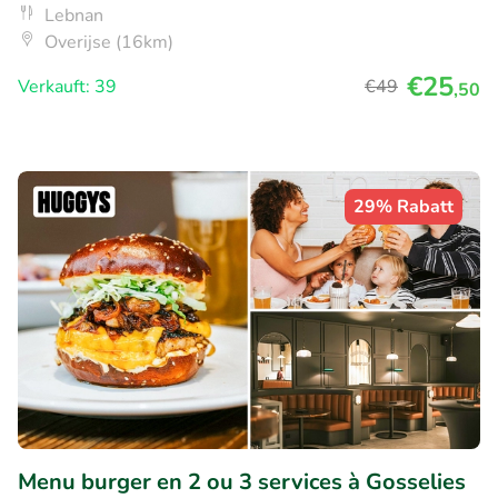
Lebnan
Overijse (16km)
€25
Verkauft: 39
€49
,50
29% Rabatt
Menu burger en 2 ou 3 services à Gosselies