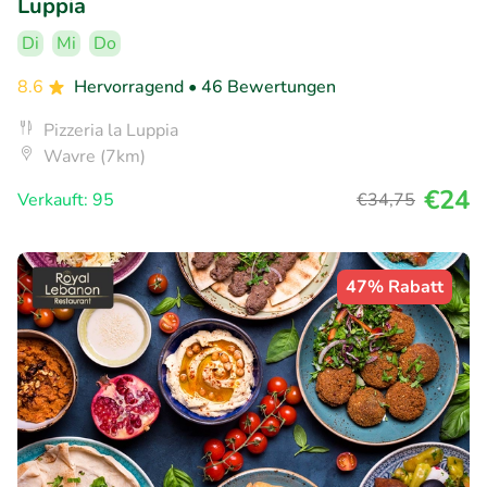
Luppia
Di
Mi
Do
8.6
Hervorragend
• 46 Bewertungen
Pizzeria la Luppia
Wavre (7km)
€24
Verkauft: 95
€34
,75
47% Rabatt