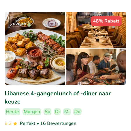
48% Rabatt
Libanese 4-gangenlunch of -diner naar
keuze
Heute
Morgen
So
Di
Mi
Do
9.2
Perfekt
• 16 Bewertungen