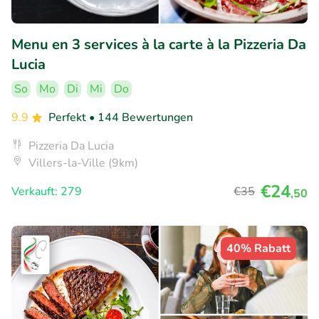
Menu en 3 services à la carte à la Pizzeria Da
Lucia
So
Mo
Di
Mi
Do
9.9
Perfekt
• 144 Bewertungen
Pizzeria Da Lucia
Villers-la-Ville (9km)
€24
Verkauft: 279
€35
,50
40% Rabatt