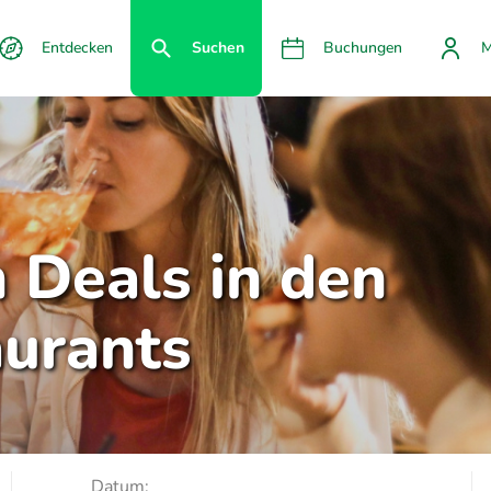
Entdecken
Suchen
Buchungen
M
n Deals in den
aurants
Datum: