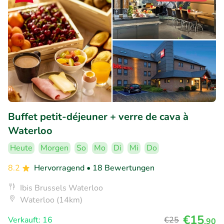
Buffet petit-déjeuner + verre de cava à
Waterloo
Heute
Morgen
So
Mo
Di
Mi
Do
8.2
Hervorragend
• 18 Bewertungen
Ibis Brussels Waterloo
Waterloo (14km)
€15
Verkauft: 16
€25
,90