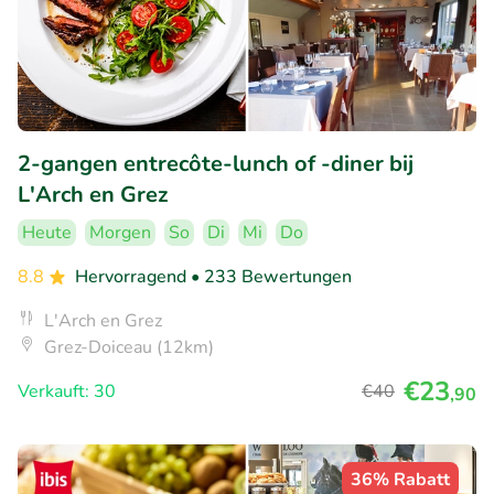
2-gangen entrecôte-lunch of -diner bij
L'Arch en Grez
Heute
Morgen
So
Di
Mi
Do
8.8
Hervorragend
• 233 Bewertungen
L'Arch en Grez
Grez-Doiceau (12km)
€23
Verkauft: 30
€40
,90
36% Rabatt