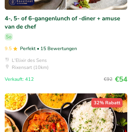
4-, 5- of 6-gangenlunch of -diner + amuse
van de chef
So
9.5
Perfekt
• 15 Bewertungen
L'Elixir des Sens
Rixensart (10km)
€54
Verkauft: 412
€92
32% Rabatt