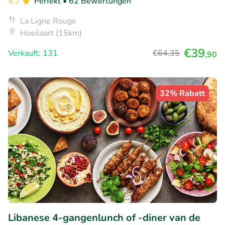
9.7
Perfekt
• 62 Bewertungen
La Ligne Rouge
Hoeilaart (15km)
€39
Verkauft: 131
€64
,35
,90
32% Rabatt
Libanese 4-gangenlunch of -diner van de