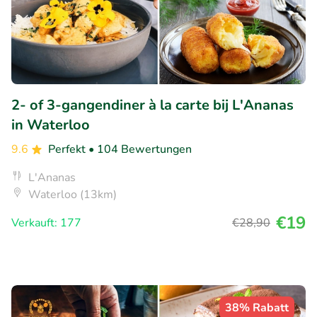
2- of 3-gangendiner à la carte bij L'Ananas
in Waterloo
9.6
Perfekt
• 104 Bewertungen
L'Ananas
Waterloo (13km)
€19
Verkauft: 177
€28
,90
38% Rabatt