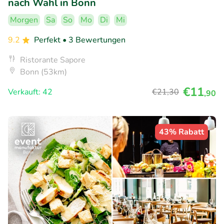
nach Wahl in Bonn
Morgen
Sa
So
Mo
Di
Mi
9.2
Perfekt
• 3 Bewertungen
Ristorante Sapore
Bonn (53km)
€11
Verkauft: 42
€21
,30
,90
43% Rabatt