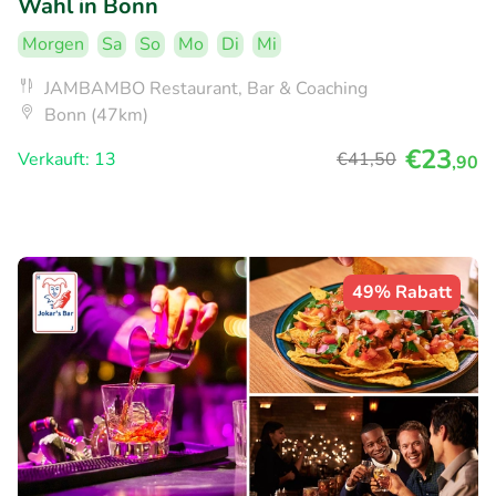
Wahl in Bonn
Morgen
Sa
So
Mo
Di
Mi
JAMBAMBO Restaurant, Bar & Coaching
Bonn (47km)
€23
Verkauft: 13
€41
,50
,90
49% Rabatt