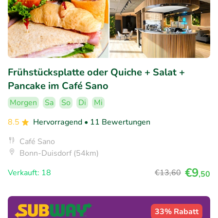
Frühstücksplatte oder Quiche + Salat +
Pancake im Café Sano
Morgen
Sa
So
Di
Mi
8.5
Hervorragend
• 11 Bewertungen
Café Sano
Bonn-Duisdorf (54km)
€9
Verkauft: 18
€13
,60
,50
33% Rabatt