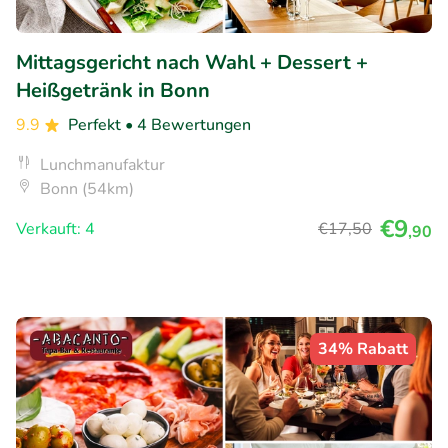
Mittagsgericht nach Wahl + Dessert +
Heißgetränk in Bonn
9.9
Perfekt
• 4 Bewertungen
Lunchmanufaktur
Bonn (54km)
€9
Verkauft: 4
€17
,50
,90
34% Rabatt