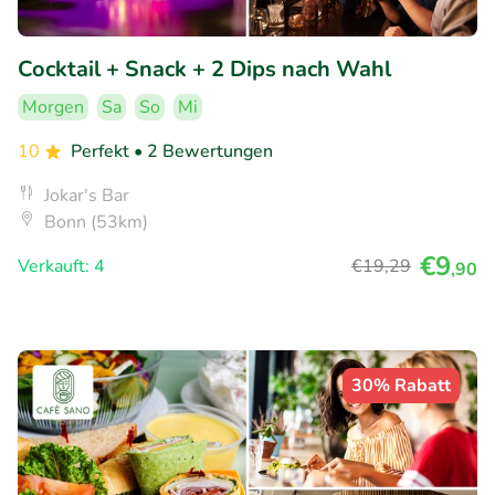
Cocktail + Snack + 2 Dips nach Wahl
Morgen
Sa
So
Mi
10
Perfekt
• 2 Bewertungen
Jokar's Bar
Bonn (53km)
€9
Verkauft: 4
€19
,29
,90
30% Rabatt