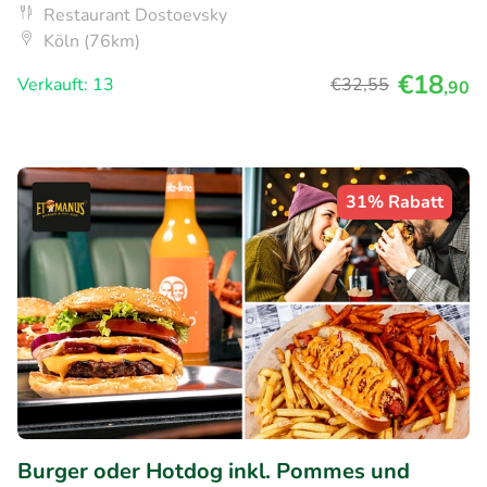
Restaurant Dostoevsky
Köln (76km)
€18
Verkauft: 13
€32
,55
,90
31% Rabatt
Burger oder Hotdog inkl. Pommes und