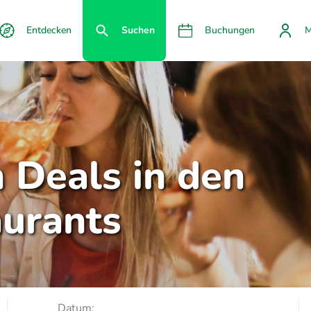
Entdecken
Suchen
Buchungen
M
n Deals in den
aurants
Datum: