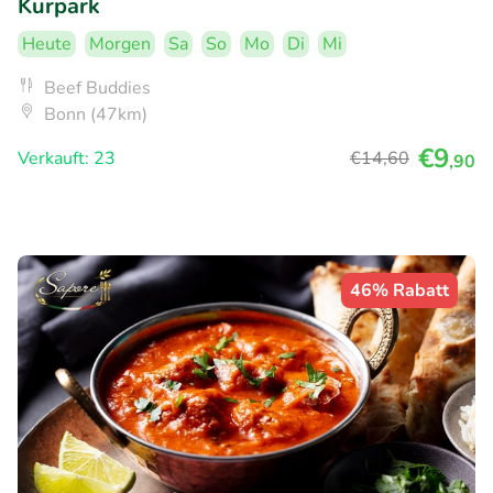
Kurpark
Heute
Morgen
Sa
So
Mo
Di
Mi
Beef Buddies
Bonn (47km)
€9
Verkauft: 23
€14
,60
,90
46% Rabatt