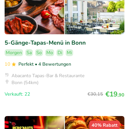
5-Gänge-Tapas-Menü in Bonn
Morgen
Sa
So
Mo
Di
Mi
10
Perfekt
• 4 Bewertungen
Abacanto Tapas-Bar & Restaurante
Bonn (54km)
€19
Verkauft: 22
€30
,15
,90
40% Rabatt