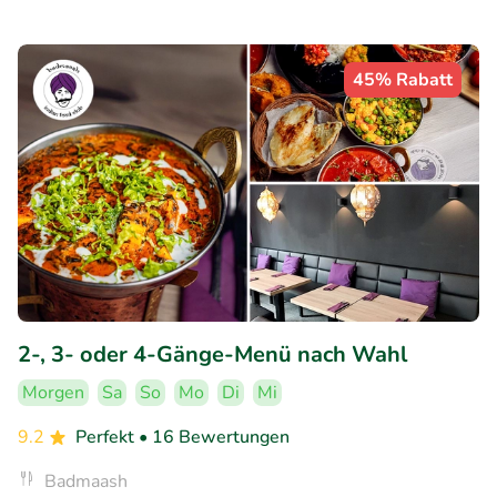
45% Rabatt
2-, 3- oder 4-Gänge-Menü nach Wahl
Morgen
Sa
So
Mo
Di
Mi
9.2
Perfekt
• 16 Bewertungen
Badmaash