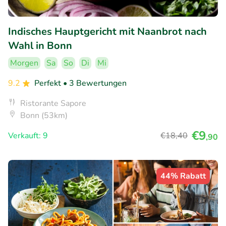
Indisches Hauptgericht mit Naanbrot nach
Wahl in Bonn
Morgen
Sa
So
Di
Mi
9.2
Perfekt
• 3 Bewertungen
Ristorante Sapore
Bonn (53km)
€9
Verkauft: 9
€18
,40
,90
44% Rabatt