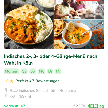
Indisches 2-, 3- oder 4-Gänge-Menü nach
Wahl in Köln
Morgen
Sa
So
Mo
Di
Mi
10
Perfekt
• 7 Bewertungen
Raaz Indisches Spezialitäten Restaurant
Köln (69km)
€13
Verkauft: 47
€22
,90
,90