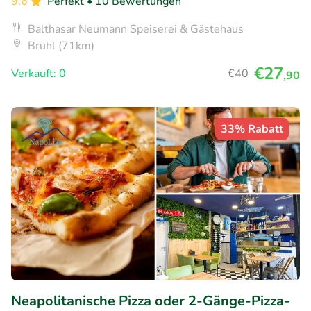
9.6
Perfekt
• 10 Bewertungen
Balthasar Neumann Speiserei & Gästehaus
Brühl (71km)
€27
Verkauft: 0
€40
,90
33% Rabatt
Neapolitanische Pizza oder 2-Gänge-Pizza-