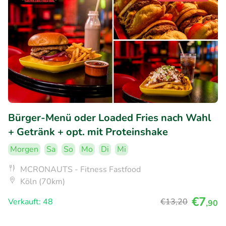
Bürger-Menü oder Loaded Fries nach Wahl
+ Getränk + opt. mit Proteinshake
Morgen
Sa
So
Mo
Di
Mi
MCRONAUTS - Fitness Fastfood
Köln (70km)
€7
Verkauft: 48
€13
,20
,90