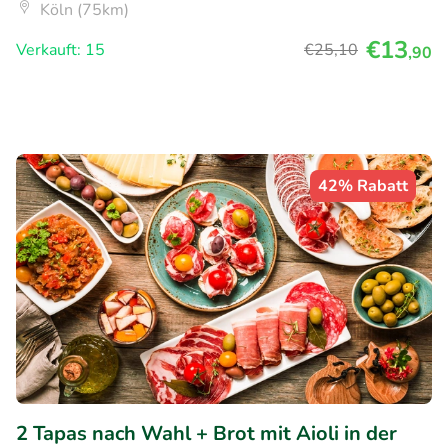
Köln (75km)
€13
Verkauft: 15
€25
,10
,90
42% Rabatt
2 Tapas nach Wahl + Brot mit Aioli in der