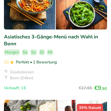
Asiatisches 3-Gänge-Menü nach Wahl in
Bonn
Morgen
Sa
So
Di
Mi
10
Perfekt
• 1 Bewertung
Glücksbissen
Bonn (54km)
€9
Verkauft: 16
€17
,65
,90
39% Rabatt