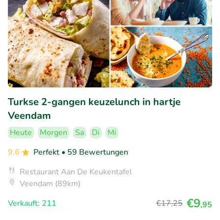
Turkse 2-gangen keuzelunch in hartje
Veendam
Heute
Morgen
Sa
Di
Mi
9.6
Perfekt
• 59 Bewertungen
Restaurant Aan De Keukentafel
Veendam (89km)
€9
Verkauft: 211
€17
,25
,95