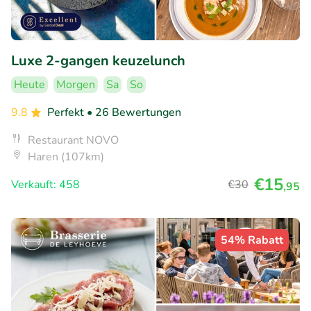
Luxe 2-gangen keuzelunch
Heute
Morgen
Sa
So
9.8
Perfekt
• 26 Bewertungen
Restaurant NOVO
Haren (107km)
€15
Verkauft: 458
€30
,95
54% Rabatt