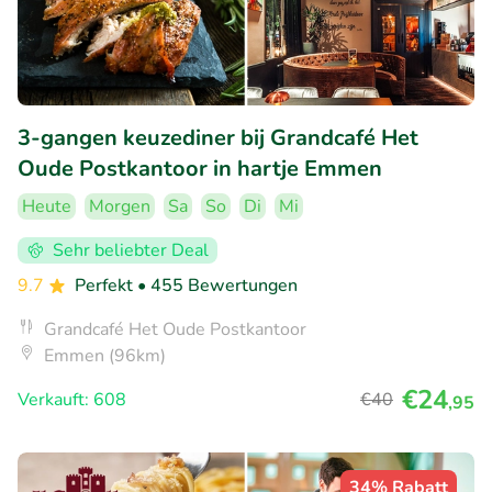
3-gangen keuzediner bij Grandcafé Het
Oude Postkantoor in hartje Emmen
Heute
Morgen
Sa
So
Di
Mi
Sehr beliebter Deal
9.7
Perfekt
• 455 Bewertungen
Grandcafé Het Oude Postkantoor
Emmen (96km)
€24
Verkauft: 608
€40
,95
34% Rabatt