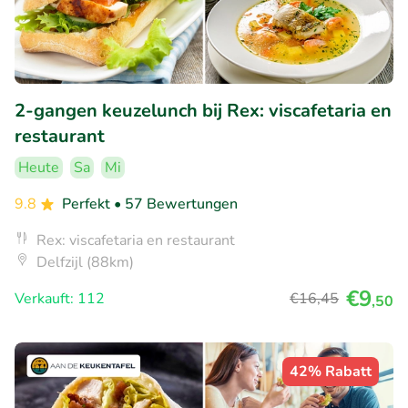
2-gangen keuzelunch bij Rex: viscafetaria en
restaurant
Heute
Sa
Mi
9.8
Perfekt
• 57 Bewertungen
Rex: viscafetaria en restaurant
Delfzijl (88km)
€9
Verkauft: 112
€16
,45
,50
42% Rabatt