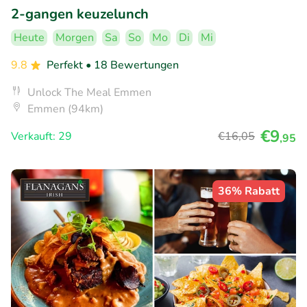
2-gangen keuzelunch
Heute
Morgen
Sa
So
Mo
Di
Mi
9.8
Perfekt
• 18 Bewertungen
Unlock The Meal Emmen
Emmen (94km)
€9
Verkauft: 29
€16
,05
,95
36% Rabatt