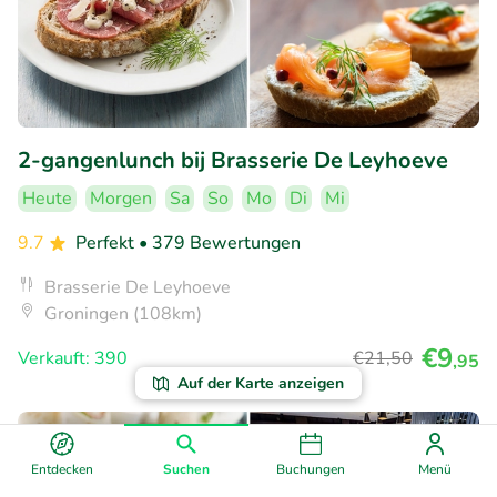
2-gangenlunch bij Brasserie De Leyhoeve
Heute
Morgen
Sa
So
Mo
Di
Mi
9.7
Perfekt
• 379 Bewertungen
Brasserie De Leyhoeve
Groningen (108km)
€9
Verkauft: 390
€21
,50
,95
Auf der Karte anzeigen
40% Rabatt
Entdecken
Suchen
Buchungen
Menü