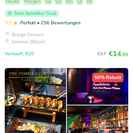
Heute
Morgen
Sa
So
Mo
Di
Mi
Sehr beliebter Deal
9.5
Perfekt
• 256 Bewertungen
Bregje Emmen
Emmen (96km)
€14
Verkauft: 820
€17
,95
50% Rabatt