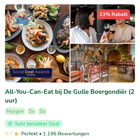
23% Rabatt
All-You-Can-Eat bij De Gulle Boergondiër (2
uur)
Morgen
Sa
So
Sehr beliebter Deal
9.7
Perfekt
• 1.196 Bewertungen