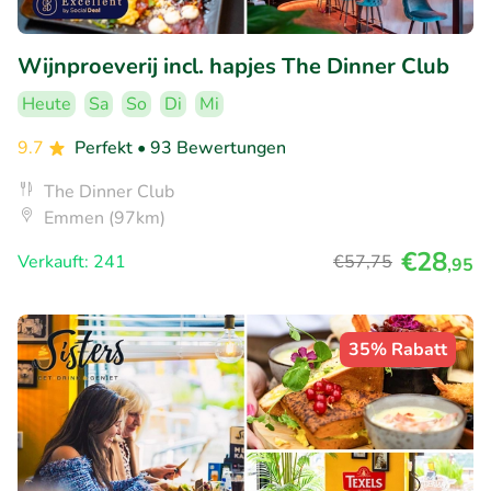
Wijnproeverij incl. hapjes The Dinner Club
Heute
Sa
So
Di
Mi
9.7
Perfekt
• 93 Bewertungen
The Dinner Club
Emmen (97km)
€28
Verkauft: 241
€57
,75
,95
35% Rabatt