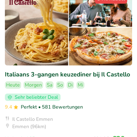
Italiaans 3-gangen keuzediner bij Il Castello
Heute
Morgen
Sa
So
Di
Mi
Sehr beliebter Deal
9.4
Perfekt
• 581 Bewertungen
Il Castello Emmen
Emmen (96km)