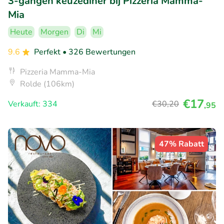
3-gangen keuzediner bij Pizzeria Mamma-
Mia
Heute
Morgen
Di
Mi
9.6
Perfekt
• 326 Bewertungen
Pizzeria Mamma-Mia
Rolde (106km)
€17
Verkauft: 334
€30
,20
,95
47% Rabatt