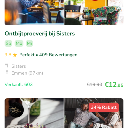
Ontbijtproeverij bij Sisters
So
Mo
Mi
9.8
Perfekt
• 409 Bewertungen
Sisters
Emmen (97km)
€12
Verkauft: 603
€19
,90
,95
34% Rabatt