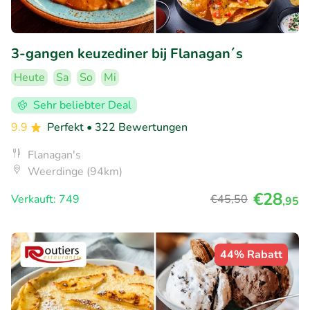
3-gangen keuzediner bij Flanagan´s
Heute
Sa
So
Mi
Sehr beliebter Deal
9.9
Perfekt
• 322 Bewertungen
Flanagan's
Weerdinge (94km)
€28
Verkauft: 749
€45
,50
,95
44% Rabatt