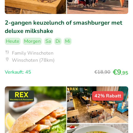
2-gangen keuzelunch of smashburger met
deluxe milkshake
Heute
Morgen
Sa
Di
Mi
Family Winschoten
Winschoten (78km)
€9
Verkauft: 45
€18
,90
,95
42% Rabatt