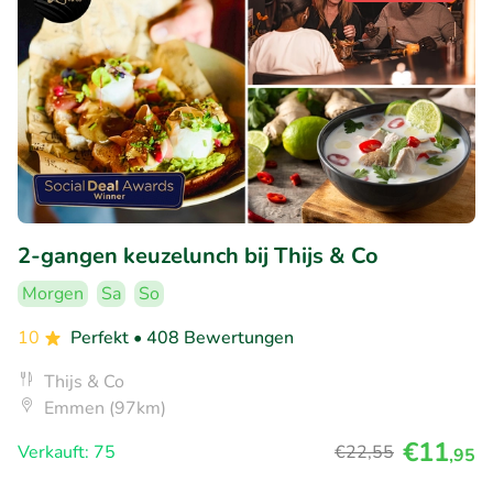
2-gangen keuzelunch bij Thijs & Co
Morgen
Sa
So
10
Perfekt
• 408 Bewertungen
Thijs & Co
Emmen (97km)
€11
Verkauft: 75
€22
,55
,95