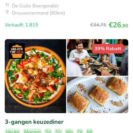
De Gulle Boergondiër
Drouwenermond (90km)
€26
Verkauft: 1.815
€34
,75
,90
39% Rabatt
3-gangen keuzediner
Heute
Morgen
Sa
So
Mo
Di
Mi