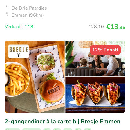
De Drie Paardjes
Emmen (96km)
€13
Verkauft: 118
€28
,10
,95
12% Rabatt
2-gangendiner à la carte bij Bregje Emmen