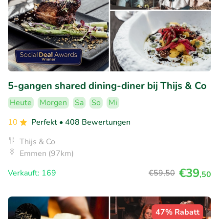
5-gangen shared dining-diner bij Thijs & Co
Heute
Morgen
Sa
So
Mi
10
Perfekt
• 408 Bewertungen
Thijs & Co
Emmen (97km)
€39
Verkauft: 169
€59
,50
,50
47% Rabatt