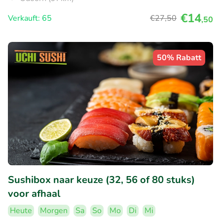
€14
Verkauft: 65
€27
,50
,50
50% Rabatt
Sushibox naar keuze (32, 56 of 80 stuks)
voor afhaal
Heute
Morgen
Sa
So
Mo
Di
Mi