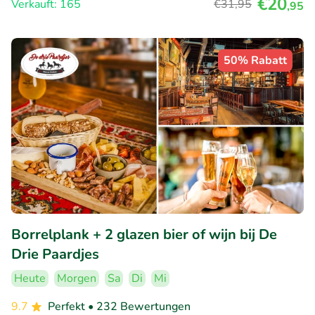
€20
Verkauft: 165
€31
,95
,95
50% Rabatt
Borrelplank + 2 glazen bier of wijn bij De
Drie Paardjes
Heute
Morgen
Sa
Di
Mi
9.7
Perfekt
• 232 Bewertungen