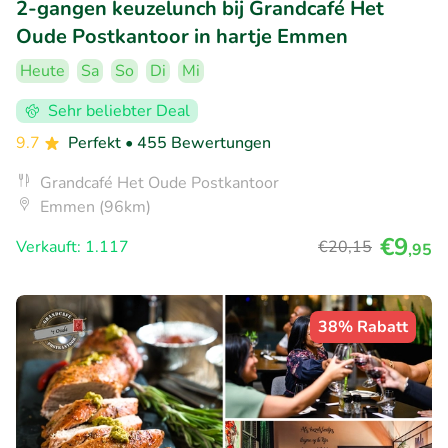
2-gangen keuzelunch bij Grandcafé Het
Oude Postkantoor in hartje Emmen
Heute
Sa
So
Di
Mi
Sehr beliebter Deal
9.7
Perfekt
• 455 Bewertungen
Grandcafé Het Oude Postkantoor
Emmen (96km)
€9
Verkauft: 1.117
€20
,15
,95
38% Rabatt