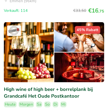
Emmen (96km)
€16
Verkauft: 114
€33
,50
,75
45% Rabatt
High wine of high beer + borrelplank bij
Grandcafé Het Oude Postkantoor
Heute
Morgen
Sa
So
Di
Mi