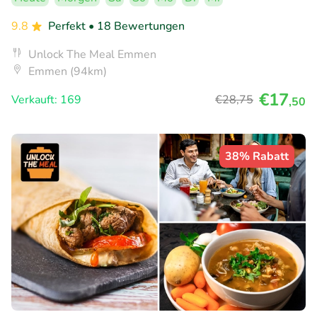
9.8
Perfekt
• 18 Bewertungen
Unlock The Meal Emmen
Emmen (94km)
€17
Verkauft: 169
€28
,75
,50
38% Rabatt