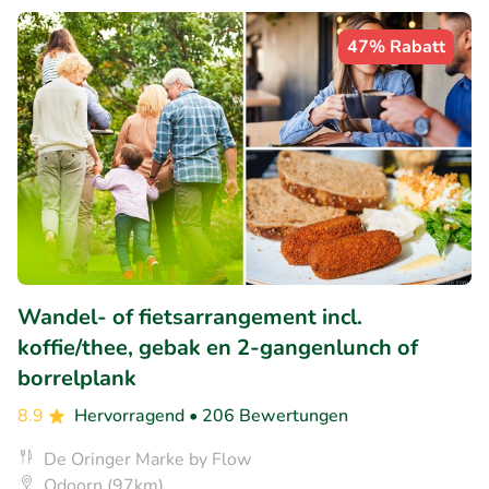
47% Rabatt
Wandel- of fietsarrangement incl.
koffie/thee, gebak en 2-gangenlunch of
borrelplank
8.9
Hervorragend
• 206 Bewertungen
De Oringer Marke by Flow
Odoorn (97km)