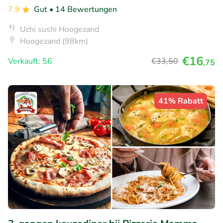
7.9
Gut
• 14 Bewertungen
Uchi sushi Hoogezand
Hoogezand (98km)
€16
Verkauft: 56
€33
,50
,75
41% Rabatt