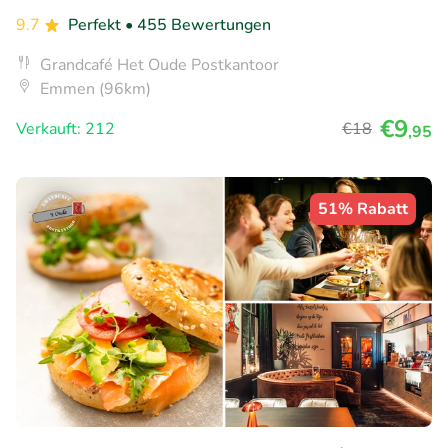
9.7
Perfekt
• 455 Bewertungen
Grandcafé Het Oude Postkantoor
Emmen (96km)
€9
Verkauft: 212
€18
,95
51% Rabatt