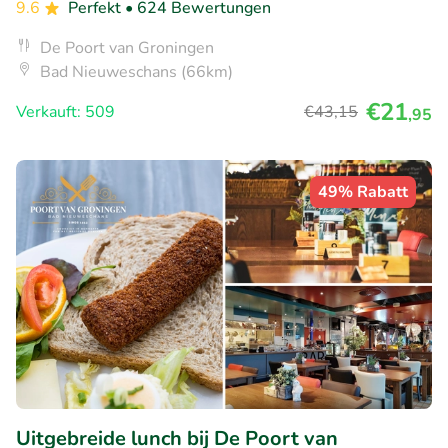
9.6
Perfekt
• 624 Bewertungen
De Poort van Groningen
Bad Nieuweschans (66km)
€21
Verkauft: 509
€43
,15
,95
49% Rabatt
Uitgebreide lunch bij De Poort van