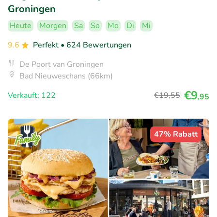
Groningen
Heute
Morgen
Sa
So
Mo
Di
Mi
9.6
Perfekt
• 624 Bewertungen
De Poort van Groningen
Bad Nieuweschans (66km)
€9
Verkauft: 122
€19
,55
,95
47% Rabatt