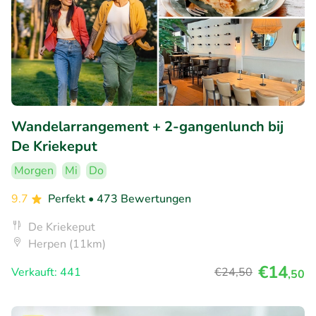
Wandelarrangement + 2-gangenlunch bij
De Kriekeput
Morgen
Mi
Do
9.7
Perfekt
• 473 Bewertungen
De Kriekeput
Herpen (11km)
€14
Verkauft: 441
€24
,50
,50