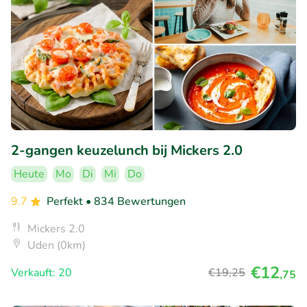
2-gangen keuzelunch bij Mickers 2.0
Heute
Mo
Di
Mi
Do
9.7
Perfekt
• 834 Bewertungen
Mickers 2.0
Uden (0km)
€12
Verkauft: 20
€19
,25
,75