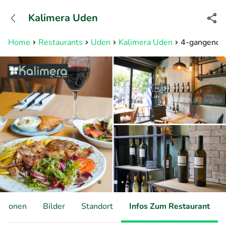
+31882050505
Kalimera Uden
Erreichbar bis 23:00 Uhr (max
0,09€/Min)
Home
Restaurants
Uden
Kalimera Uden
4-gangendin
ationen
Bilder
Standort
Infos Zum Restaurant