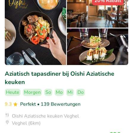
20% Rabatt
Aziatisch tapasdiner bij Oishi Aziatische
keuken
Heute
Morgen
So
Mo
Mi
Do
9.3
Perfekt
• 139 Bewertungen
Oishi Aziatische keuken Veghel
Veghel (6km)