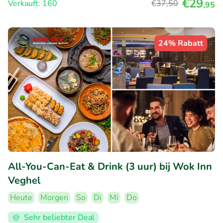
€29
Verkauft: 160
€37
,50
,95
24% Rabatt
All-You-Can-Eat & Drink (3 uur) bij Wok Inn
Veghel
Heute
Morgen
So
Di
Mi
Do
Sehr beliebter Deal