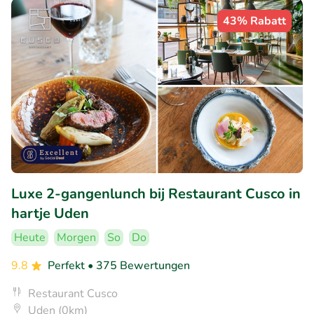
43% Rabatt
Luxe 2-gangenlunch bij Restaurant Cusco in
hartje Uden
Heute
Morgen
So
Do
9.8
Perfekt
• 375 Bewertungen
Restaurant Cusco
Uden (0km)