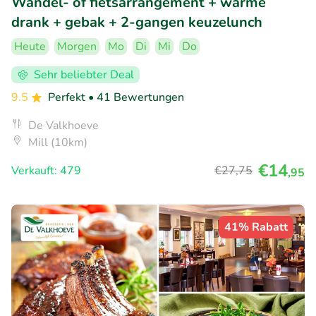
Wandel- of fietsarrangement + warme
drank + gebak + 2-gangen keuzelunch
Heute
Morgen
Mo
Di
Mi
Do
Sehr beliebter Deal
9.5
Perfekt
• 41 Bewertungen
De Valkhoeve
Mill (10km)
€14
Verkauft: 479
€27
,75
,95
41% Rabatt