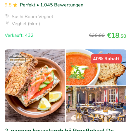
9.8
Perfekt
• 1.045 Bewertungen
Sushi Boom Veghel
Veghel (5km)
€18
Verkauft: 432
€26
,80
,50
40% Rabatt
2-gangen keuzelunch bij Proeflokaal De