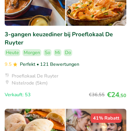
3-gangen keuzediner bij Proeflokaal De
Ruyter
Heute
Morgen
So
Mi
Do
9.5
Perfekt
• 121 Bewertungen
Proeflokaal De Ruyter
Nistelrode (5km)
€24
Verkauft: 53
€36
,55
,50
41% Rabatt