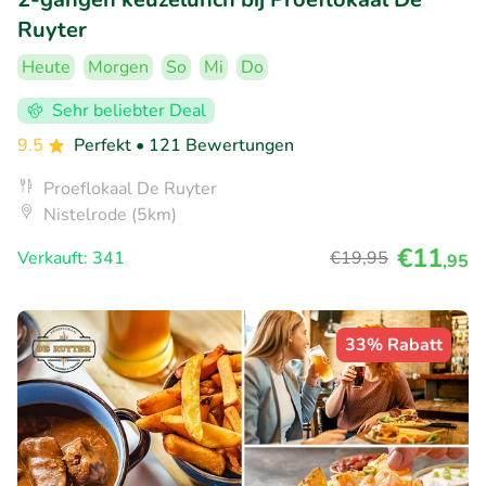
Ruyter
Heute
Morgen
So
Mi
Do
Sehr beliebter Deal
9.5
Perfekt
• 121 Bewertungen
Proeflokaal De Ruyter
Nistelrode (5km)
€11
Verkauft: 341
€19
,95
,95
33% Rabatt