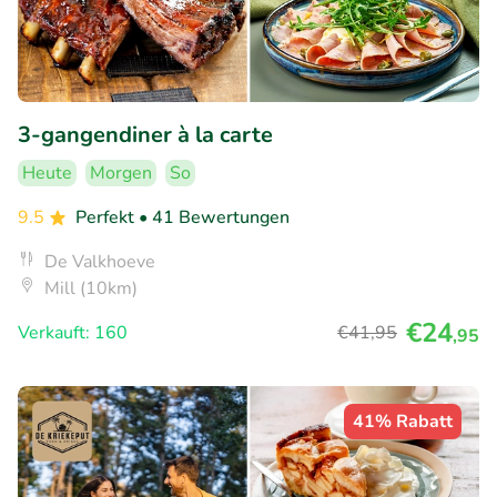
3-gangendiner à la carte
Heute
Morgen
So
9.5
Perfekt
• 41 Bewertungen
De Valkhoeve
Mill (10km)
€24
Verkauft: 160
€41
,95
,95
41% Rabatt