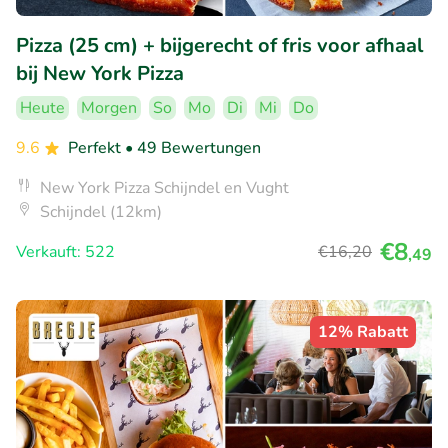
Pizza (25 cm) + bijgerecht of fris voor afhaal
bij New York Pizza
Heute
Morgen
So
Mo
Di
Mi
Do
9.6
Perfekt
• 49 Bewertungen
New York Pizza Schijndel en Vught
Schijndel (12km)
€8
Verkauft: 522
€16
,20
,49
12% Rabatt