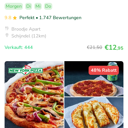
Morgen
Di
Mi
Do
9.8
Perfekt
• 1.747 Bewertungen
Broodje Apart
Schijndel (12km)
€12
Verkauft: 444
€21
,50
,95
48% Rabatt