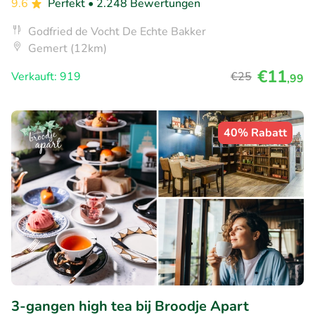
9.6
Perfekt
• 2.248 Bewertungen
Godfried de Vocht De Echte Bakker
Gemert (12km)
€11
Verkauft: 919
€25
,99
40% Rabatt
3-gangen high tea bij Broodje Apart