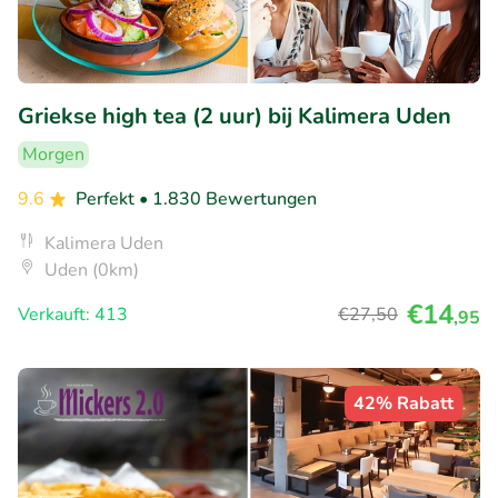
Griekse high tea (2 uur) bij Kalimera Uden
Morgen
9.6
Perfekt
• 1.830 Bewertungen
Kalimera Uden
Uden (0km)
€14
Verkauft: 413
€27
,50
,95
42% Rabatt