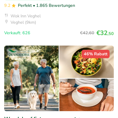
9.2
Perfekt
• 1.865 Bewertungen
Wok Inn Veghel
Veghel (9km)
€32
Verkauft: 626
€42
,60
,50
46% Rabatt