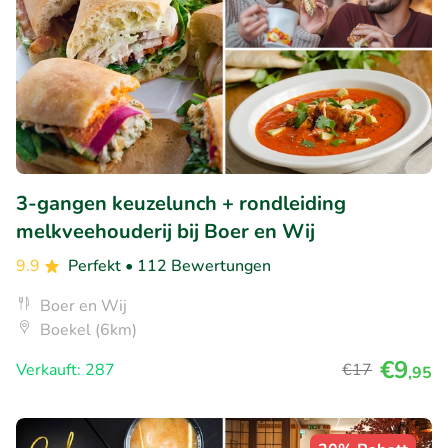
3-gangen keuzelunch + rondleiding
melkveehouderij bij Boer en Wij
9.9
Perfekt
• 112 Bewertungen
Boer en Wij
Boekel (6km)
€9
Verkauft: 287
€17
,95