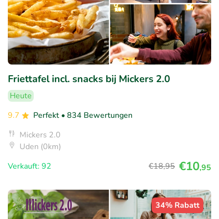
Friettafel incl. snacks bij Mickers 2.0
Heute
9.7
Perfekt
• 834 Bewertungen
Mickers 2.0
Uden (0km)
€10
Verkauft: 92
€18
,95
,95
34% Rabatt