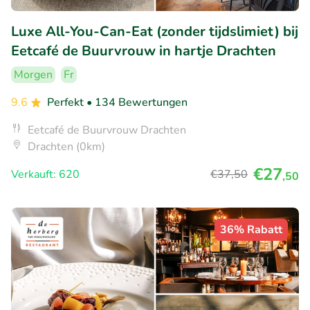
Luxe All-You-Can-Eat (zonder tijdslimiet) bij
Eetcafé de Buurvrouw in hartje Drachten
Morgen
Fr
9.6
Perfekt
• 134 Bewertungen
Eetcafé de Buurvrouw Drachten
Drachten (0km)
€27
Verkauft: 620
€37
,50
,50
36% Rabatt