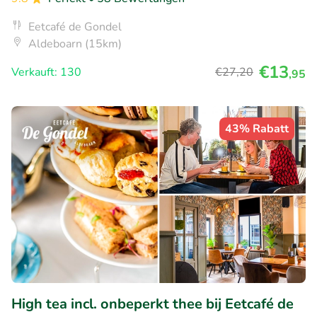
Eetcafé de Gondel
Aldeboarn (15km)
€13
Verkauft: 130
€27
,20
,95
43% Rabatt
High tea incl. onbeperkt thee bij Eetcafé de