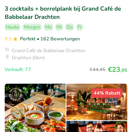
3 cocktails + borrelplank bij Grand Café de
Babbelaar Drachten
Heute
Morgen
Mo
Mi
Do
Fr
9.5
Perfekt
• 162 Bewertungen
Grand Café de Babbelaar Drachten
Drachten (0km)
€23
Verkauft: 77
€44
,45
,95
44% Rabatt