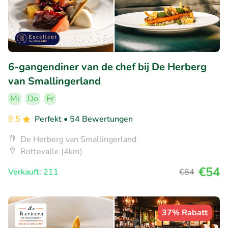
6-gangendiner van de chef bij De Herberg
van Smallingerland
Mi
Do
Fr
9.5
Perfekt
• 54 Bewertungen
De Herberg van Smallingerland
Rottevalle (4km)
€54
Verkauft: 211
€84
37% Rabatt