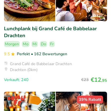
Lunchplank bij Grand Café de Babbelaar
Drachten
Morgen
Mo
Mi
Do
Fr
9.5
Perfekt
• 162 Bewertungen
Grand Café de Babbelaar Drachten
Drachten (0km)
€12
Verkauft: 240
€23
,95
39% Rabatt