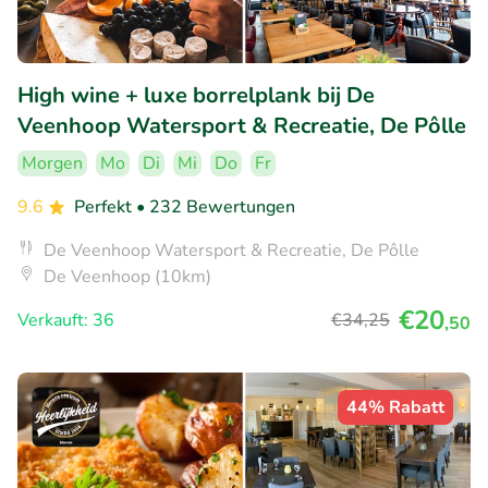
High wine + luxe borrelplank bij De
Veenhoop Watersport & Recreatie, De Pôlle
Morgen
Mo
Di
Mi
Do
Fr
9.6
Perfekt
• 232 Bewertungen
De Veenhoop Watersport & Recreatie, De Pôlle
De Veenhoop (10km)
€20
Verkauft: 36
€34
,25
,50
44% Rabatt