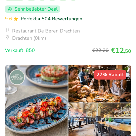
Sehr beliebter Deal
9.6
Perfekt
• 504 Bewertungen
Restaurant De Beren Drachten
Drachten (0km)
€12
Verkauft: 850
€22
,20
,50
27% Rabatt