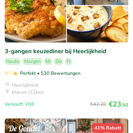
3-gangen keuzediner bij Heerlijkheid
Heute
Morgen
Mi
Do
Fr
9.7
Perfekt
• 530 Bewertungen
Heerlijkheid
Marum (12km)
€23
Verkauft: 268
€42
,20
,50
41% Rabatt