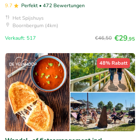
9.7
Perfekt
• 472 Bewertungen
Het Spijshuys
Boornbergum (4km)
€29
Verkauft: 517
€46
,50
,95
48% Rabatt