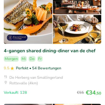
4-gangen shared dining-diner van de chef
Morgen
Mi
Do
Fr
9.5
Perfekt
• 54 Bewertungen
De Herberg van Smallingerland
Rottevalle (4km)
€34
Verkauft: 128
€55
,50