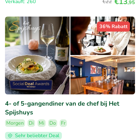
€13
Verkauft: 260
€22
,95
36% Rabatt
4- of 5-gangendiner van de chef bij Het
Spijshuys
Morgen
Di
Mi
Do
Fr
Sehr beliebter Deal