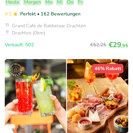
Heute
Morgen
Mo
Mi
Do
Fr
9.5
Perfekt
• 162 Bewertungen
Grand Café de Babbelaar Drachten
Drachten (0km)
€29
Verkauft: 502
€52
,25
,95
46% Rabatt