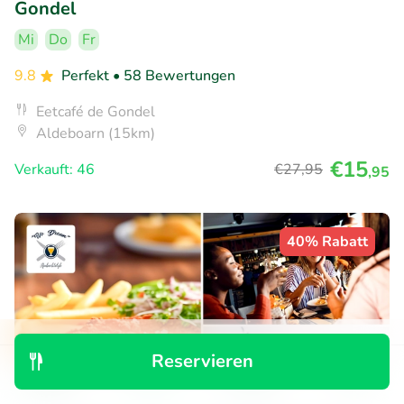
Gondel
Mi
Do
Fr
9.8
Perfekt
• 58 Bewertungen
Eetcafé de Gondel
Aldeboarn (15km)
€15
Verkauft: 46
€27
,95
,95
40% Rabatt
Reservieren
Entdecken
Suchen
Buchungen
Menü