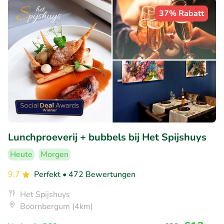
37% Rabatt
Lunchproeverij + bubbels bij Het Spijshuys
Heute
Morgen
9.7
Perfekt
• 472 Bewertungen
Het Spijshuys
Boornbergum (4km)