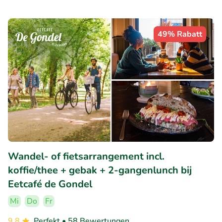
49% Rabatt
Wandel- of fietsarrangement incl.
koffie/thee + gebak + 2-gangenlunch bij
Eetcafé de Gondel
Mi
Do
Fr
9.8
Perfekt
• 58 Bewertungen