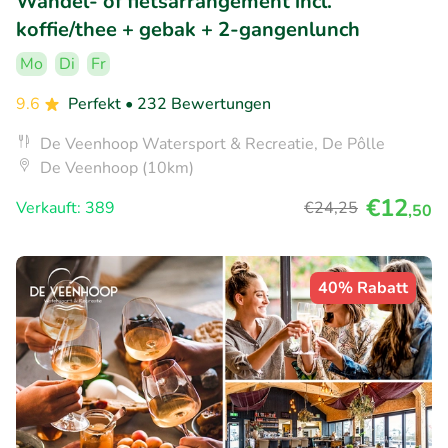
Wandel- of fietsarrangement incl.
koffie/thee + gebak + 2-gangenlunch
Mo
Di
Fr
9.6
Perfekt
• 232 Bewertungen
De Veenhoop Watersport & Recreatie, De Pôlle
De Veenhoop (10km)
€12
Verkauft: 389
€24
,25
,50
40% Rabatt