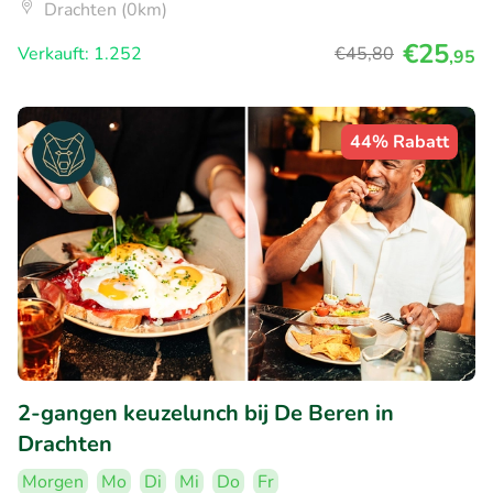
Drachten (0km)
€25
Verkauft: 1.252
€45
,80
,95
44% Rabatt
2-gangen keuzelunch bij De Beren in
Drachten
Morgen
Mo
Di
Mi
Do
Fr