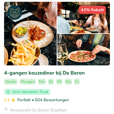
43% Rabatt
4-gangen keuzediner bij De Beren
Heute
Morgen
Mo
Di
Mi
Do
Fr
Sehr beliebter Deal
9.6
Perfekt
• 504 Bewertungen
Restaurant De Beren Drachten