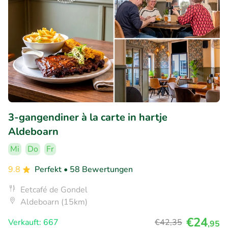
3-gangendiner à la carte in hartje
Aldeboarn
Mi
Do
Fr
9.8
Perfekt
• 58 Bewertungen
Eetcafé de Gondel
Aldeboarn (15km)
€24
Verkauft: 667
€42
,35
,95