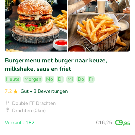
Burgermenu met burger naar keuze,
milkshake, saus en friet
Heute
Morgen
Mo
Di
Mi
Do
Fr
7.2
Gut
• 8 Bewertungen
Double FF Drachten
Drachten (0km)
€9
Verkauft: 182
€16
,25
,95