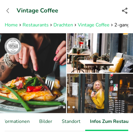
+31882050505
Vintage Coffee
Erreichbar bis 23:00 Uhr (max
0,09€/Min)
Home
Restaurants
Drachten
Vintage Coffee
2-gangen
Informationen
Bilder
Standort
Infos Zum Restaura