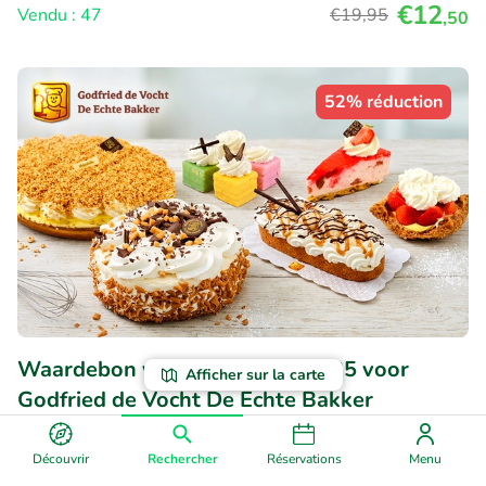
€12
Vendu : 47
€19
,95
,50
52% réduction
Waardebon voor gebak t.w.v. €25 voor
Afficher sur la carte
Godfried de Vocht De Echte Bakker
Demain
Lu
Ma
Me
Je
Découvrir
Rechercher
Réservations
Menu
9.6
Parfait
• 2.250 commentaires