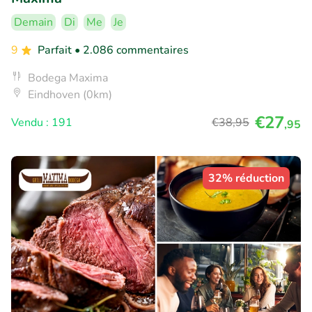
Demain
Di
Me
Je
9
Parfait
• 2.086 commentaires
Bodega Maxima
Eindhoven (0km)
€27
Vendu : 191
€38
,95
,95
32% réduction