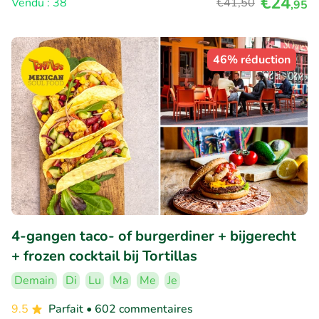
€24
Vendu : 38
€41
,50
,95
46% réduction
4-gangen taco- of burgerdiner + bijgerecht
+ frozen cocktail bij Tortillas
Demain
Di
Lu
Ma
Me
Je
9.5
Parfait
• 602 commentaires