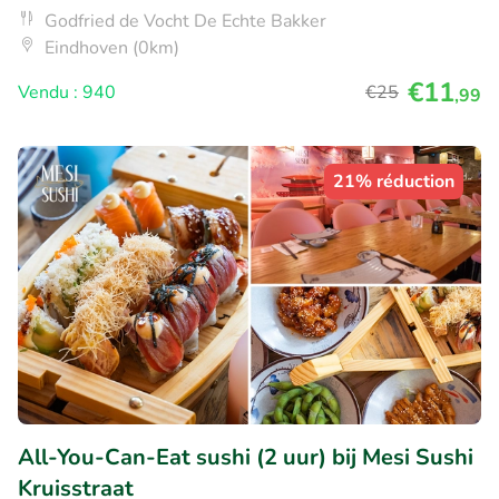
Godfried de Vocht De Echte Bakker
Eindhoven (0km)
€11
Vendu : 940
€25
,99
21% réduction
All-You-Can-Eat sushi (2 uur) bij Mesi Sushi
Kruisstraat