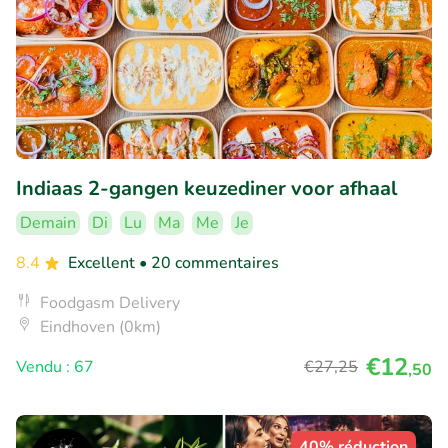
Indiaas 2-gangen keuzediner voor afhaal
Demain
Di
Lu
Ma
Me
Je
8.4
Excellent
• 20 commentaires
Foodgasm Delivery
Eindhoven (0km)
€12
Vendu : 67
€27
,25
,50
40% réduction