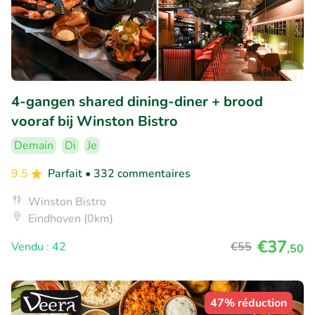
4-gangen shared dining-diner + brood
vooraf bij Winston Bistro
Demain
Di
Je
9.5
Parfait
• 332 commentaires
Winston Bistro
Eindhoven (0km)
€37
Vendu : 42
€55
,50
47% réduction