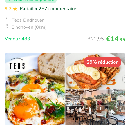
9.2
Parfait
• 257 commentaires
Teds Eindhoven
Eindhoven (0km)
€14
Vendu : 483
€22
,95
,95
29% réduction