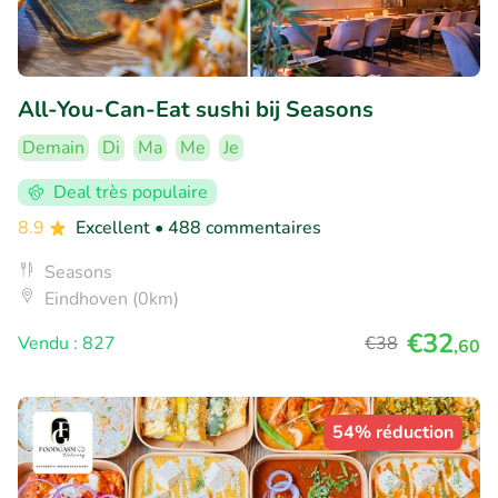
All-You-Can-Eat sushi bij Seasons
Demain
Di
Ma
Me
Je
Deal très populaire
8.9
Excellent
• 488 commentaires
Seasons
Eindhoven (0km)
€32
Vendu : 827
€38
,60
54% réduction