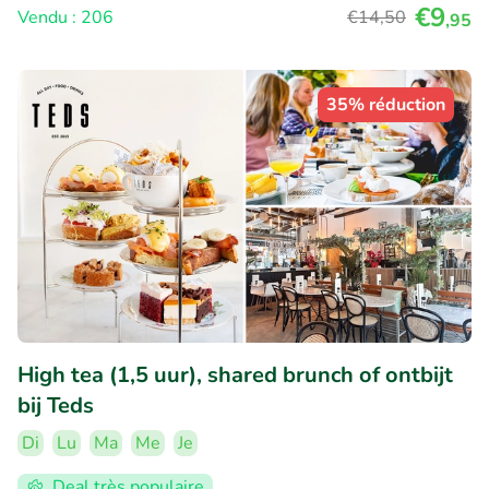
€9
Vendu : 206
€14
,50
,95
35% réduction
High tea (1,5 uur), shared brunch of ontbijt
bij Teds
Di
Lu
Ma
Me
Je
Deal très populaire