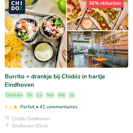
36% réduction
Burrito + drankje bij Chidóz in hartje
Eindhoven
Demain
Di
Lu
Ma
Me
Je
9.1
Parfait
• 41 commentaires
Chidóz Eindhoven
Eindhoven (0km)