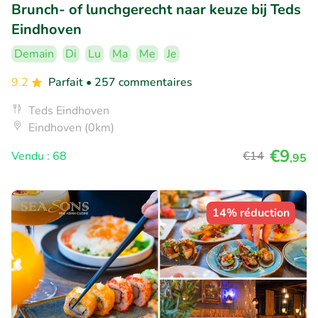
Brunch- of lunchgerecht naar keuze bij Teds
Eindhoven
Demain
Di
Lu
Ma
Me
Je
9.2
Parfait
• 257 commentaires
Teds Eindhoven
Eindhoven (0km)
€9
Vendu : 68
€14
,95
14% réduction