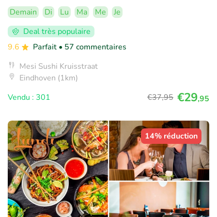
Demain
Di
Lu
Ma
Me
Je
Deal très populaire
9.6
Parfait
• 57 commentaires
Mesi Sushi Kruisstraat
Eindhoven (1km)
€29
Vendu : 301
€37
,95
,95
14% réduction