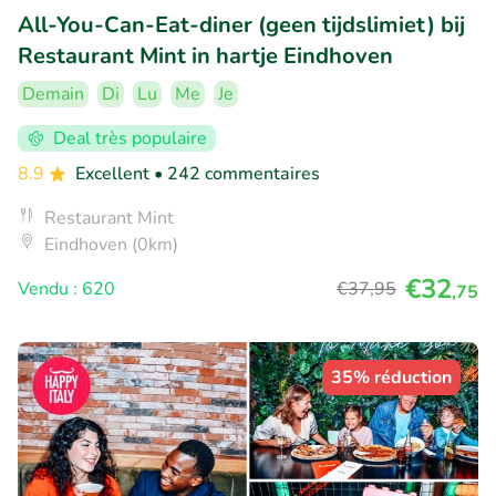
All-You-Can-Eat-diner (geen tijdslimiet) bij
Restaurant Mint in hartje Eindhoven
Demain
Di
Lu
Me
Je
Deal très populaire
8.9
Excellent
• 242 commentaires
Restaurant Mint
Eindhoven (0km)
€32
Vendu : 620
€37
,95
,75
35% réduction