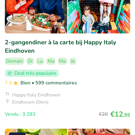
2-gangendiner à la carte bij Happy Italy
Eindhoven
Demain
Di
Lu
Ma
Me
Je
Deal très populaire
7.9
Bien
• 599 commentaires
Happy Italy Eindhoven
Eindhoven (0km)
€12
Vendu : 3.283
€20
,95