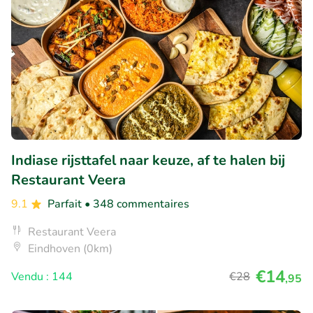
Indiase rijsttafel naar keuze, af te halen bij
Restaurant Veera
9.1
Parfait
• 348 commentaires
Restaurant Veera
Eindhoven (0km)
€14
Vendu : 144
€28
,95