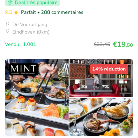
Deal très populaire
9.6
Parfait
• 288 commentaires
De Vooruitgang
Eindhoven (0km)
€19
Vendu : 1.001
€33
,45
,50
14% réduction