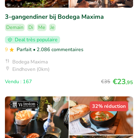
3-gangendiner bij Bodega Maxima
Demain
Di
Me
Je
Deal très populaire
9
Parfait
• 2.086 commentaires
Bodega Maxima
Eindhoven (0km)
€23
Vendu : 167
€35
,95
32% réduction