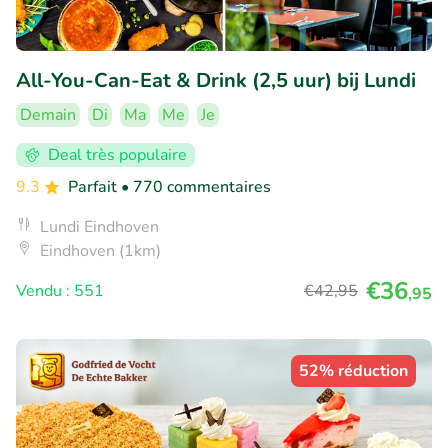
All-You-Can-Eat & Drink (2,5 uur) bij Lundi
Demain
Di
Ma
Me
Je
Deal très populaire
9.3
Parfait
• 770 commentaires
Lundi Eindhoven
Eindhoven (1km)
€36
Vendu : 551
€42
,95
,95
52% réduction