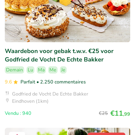
Waardebon voor gebak t.w.v. €25 voor
Godfried de Vocht De Echte Bakker
Demain
Lu
Ma
Me
Je
9.6
Parfait
• 2.250 commentaires
Godfried de Vocht De Echte Bakker
Eindhoven (1km)
€11
Vendu : 940
€25
,99