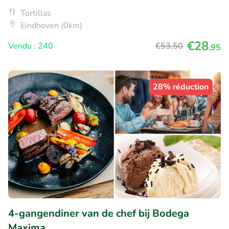
Tortillas
Eindhoven (0km)
€28
Vendu : 240
€53
,50
,95
28% réduction
4-gangendiner van de chef bij Bodega
Maxima