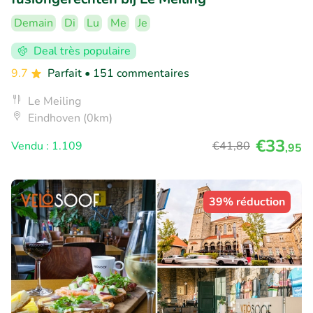
Demain
Di
Lu
Me
Je
Deal très populaire
9.7
Parfait
• 151 commentaires
Le Meiling
Eindhoven (0km)
€33
Vendu : 1.109
€41
,80
,95
39% réduction