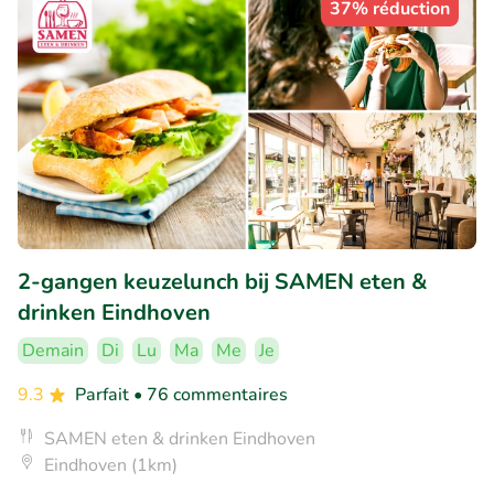
37% réduction
2-gangen keuzelunch bij SAMEN eten &
drinken Eindhoven
Demain
Di
Lu
Ma
Me
Je
9.3
Parfait
• 76 commentaires
SAMEN eten & drinken Eindhoven
Eindhoven (1km)