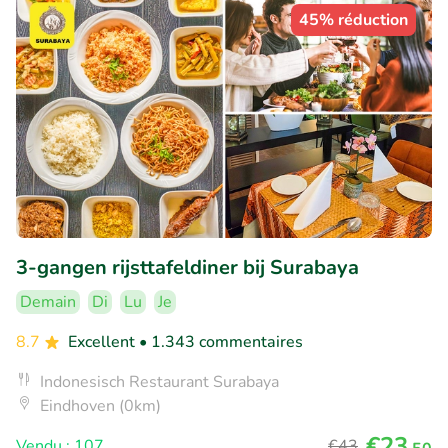
45% réduction
3-gangen rijsttafeldiner bij Surabaya
Demain
Di
Lu
Je
8.7
Excellent
• 1.343 commentaires
Indonesisch Restaurant Surabaya
Eindhoven (0km)
€23
Vendu : 107
€43