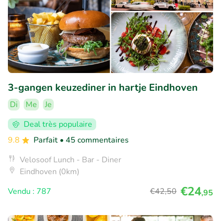
3-gangen keuzediner in hartje Eindhoven
Di
Me
Je
Deal très populaire
9.8
Parfait
• 45 commentaires
Velosoof Lunch - Bar - Diner
Eindhoven (0km)
€24
Vendu : 787
€42
,50
,95