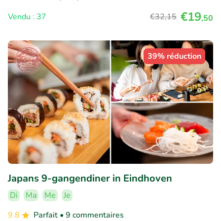
€19
Vendu : 37
€32
,15
,50
39% réduction
Japans 9-gangendiner in Eindhoven
Di
Ma
Me
Je
9.8
Parfait
• 9 commentaires