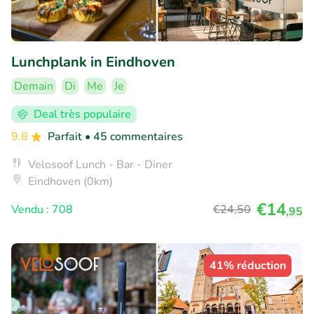
Lunchplank in Eindhoven
Demain
Di
Me
Je
Deal très populaire
9.8
Parfait
• 45 commentaires
Velosoof Lunch - Bar - Diner
Eindhoven (0km)
€14
Vendu : 708
€24
,50
,95
41% réduction