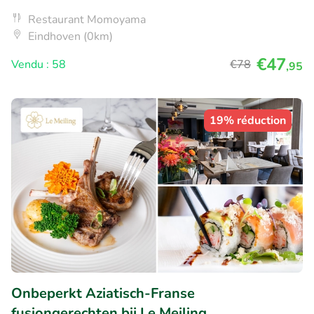
Restaurant Momoyama
Eindhoven (0km)
€47
Vendu : 58
€78
,95
19% réduction
Onbeperkt Aziatisch-Franse
fusiongerechten bij Le Meiling