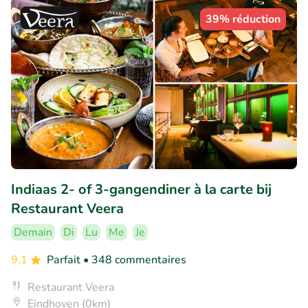
39% réduction
Indiaas 2- of 3-gangendiner à la carte bij
Restaurant Veera
Demain
Di
Lu
Me
Je
9.1
Parfait
• 348 commentaires
Restaurant Veera
Eindhoven (0km)