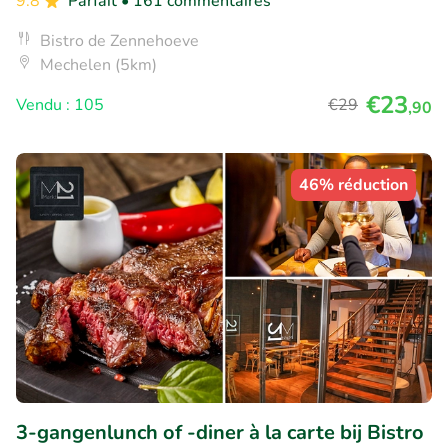
9.8
Parfait
• 161 commentaires
Bistro de Zennehoeve
Mechelen (5km)
€23
Vendu : 105
€29
,90
46% réduction
3-gangenlunch of -diner à la carte bij Bistro