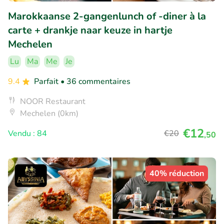
Marokkaanse 2-gangenlunch of -diner à la
carte + drankje naar keuze in hartje
Mechelen
Lu
Ma
Me
Je
9.4
Parfait
• 36 commentaires
NOOR Restaurant
Mechelen (0km)
€12
Vendu : 84
€20
,50
40% réduction