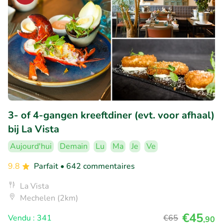
3- of 4-gangen kreeftdiner (evt. voor afhaal)
bij La Vista
Aujourd'hui
Demain
Lu
Ma
Je
Ve
9.8
Parfait
• 642 commentaires
La Vista
Mechelen (2km)
€45
Vendu : 341
€65
,90