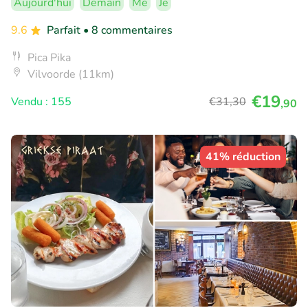
Aujourd'hui
Demain
Me
Je
9.6
Parfait
• 8 commentaires
Pica Pika
Vilvoorde (11km)
€19
Vendu : 155
€31
,30
,90
41% réduction