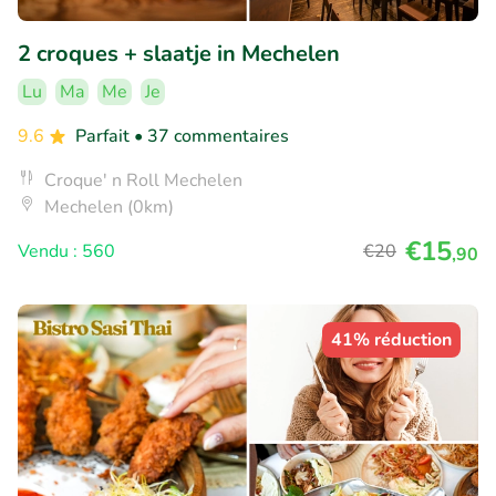
2 croques + slaatje in Mechelen
Lu
Ma
Me
Je
9.6
Parfait
• 37 commentaires
Croque' n Roll Mechelen
Mechelen (0km)
€15
Vendu : 560
€20
,90
41% réduction