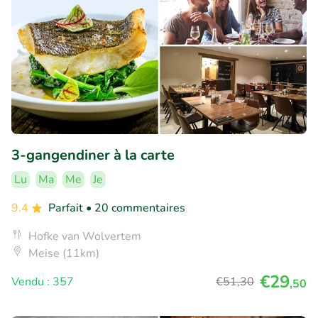
3-gangendiner à la carte
Lu
Ma
Me
Je
9.4
Parfait
• 20 commentaires
Hofke van Wolvertem
Meise (11km)
€29
Vendu : 357
€51
,30
,50