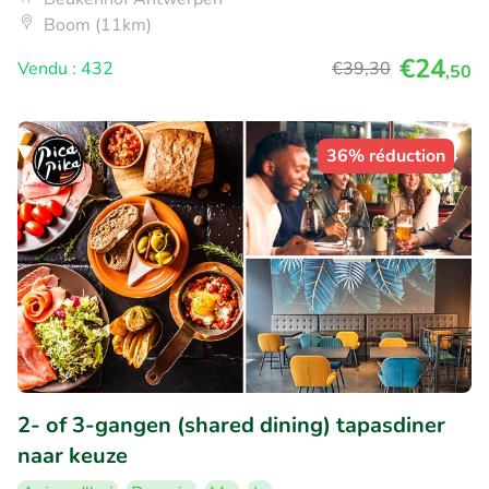
Boom (11km)
€24
Vendu : 432
€39
,30
,50
36% réduction
2- of 3-gangen (shared dining) tapasdiner
naar keuze