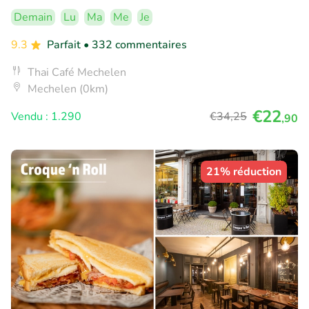
Demain
Lu
Ma
Me
Je
9.3
Parfait
• 332 commentaires
Thai Café Mechelen
Mechelen (0km)
€22
Vendu : 1.290
€34
,25
,90
21% réduction