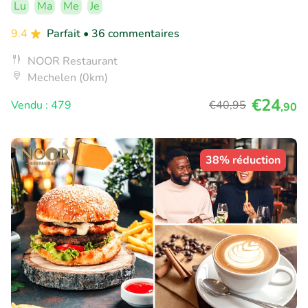
Lu
Ma
Me
Je
9.4
Parfait
• 36 commentaires
NOOR Restaurant
Mechelen (0km)
€24
Vendu : 479
€40
,95
,90
38% réduction