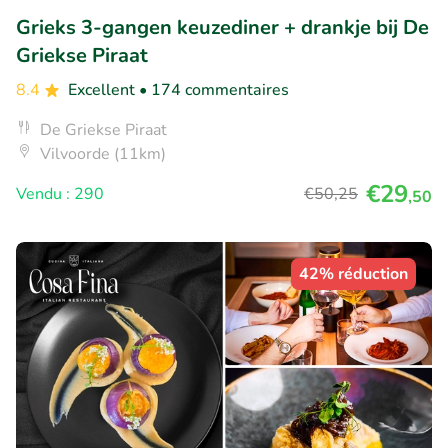
Grieks 3-gangen keuzediner + drankje bij De
Griekse Piraat
8.4
Excellent
• 174 commentaires
De Griekse Piraat
Vilvoorde (11km)
€29
Vendu : 290
€50
,25
,50
42% réduction