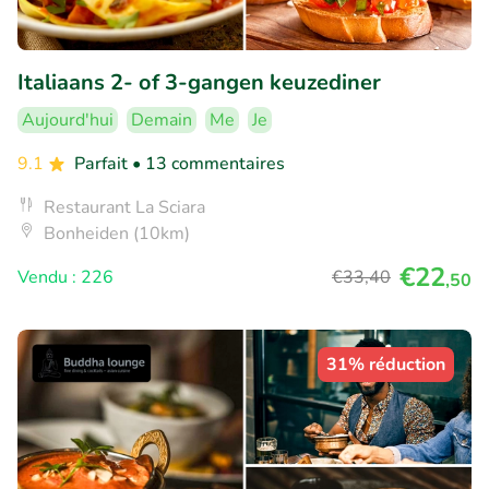
Italiaans 2- of 3-gangen keuzediner
Aujourd'hui
Demain
Me
Je
9.1
Parfait
• 13 commentaires
Restaurant La Sciara
Bonheiden (10km)
€22
Vendu : 226
€33
,40
,50
31% réduction