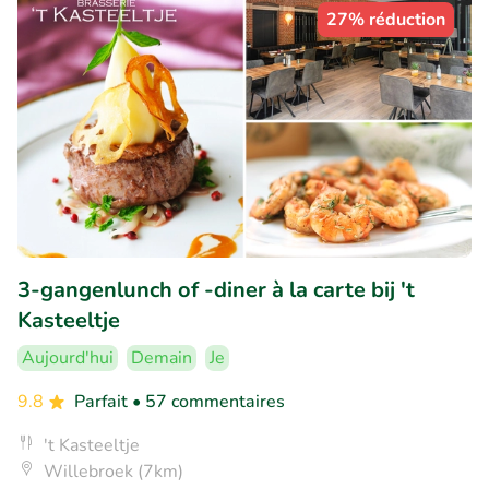
27% réduction
3-gangenlunch of -diner à la carte bij 't
Kasteeltje
Aujourd'hui
Demain
Je
9.8
Parfait
• 57 commentaires
't Kasteeltje
Willebroek (7km)