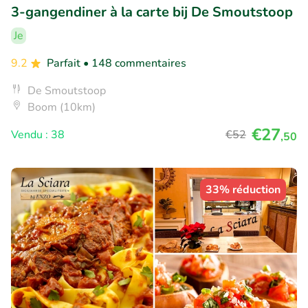
3-gangendiner à la carte bij De Smoutstoop
Je
9.2
Parfait
• 148 commentaires
De Smoutstoop
Boom (10km)
€27
Vendu : 38
€52
,50
33% réduction