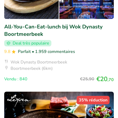
All-You-Can-Eat-lunch bij Wok Dynasty
Boortmeerbeek
Deal très populaire
9.8
Parfait
• 1.959 commentaires
Wok Dynasty Boortmeerbeek
Boortmeerbeek (6km)
€20
Vendu : 840
€25
,90
,70
35% réduction