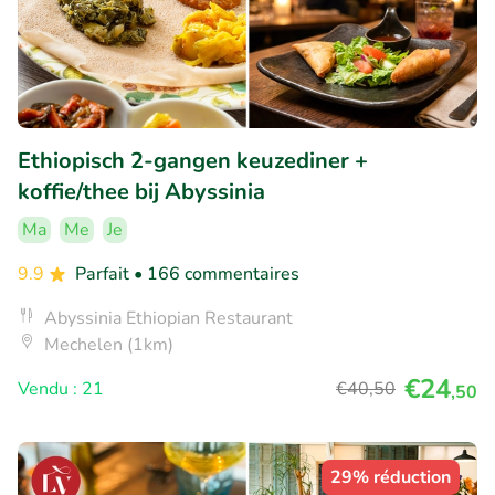
Ethiopisch 2-gangen keuzediner +
koffie/thee bij Abyssinia
Ma
Me
Je
9.9
Parfait
• 166 commentaires
Abyssinia Ethiopian Restaurant
Mechelen (1km)
€24
Vendu : 21
€40
,50
,50
29% réduction