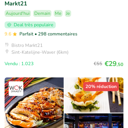
Markt21
Aujourd'hui
Demain
Me
Je
Deal très populaire
9.6
Parfait
• 298 commentaires
Bistro Markt21
Sint-Katelijne-Waver (6km)
€29
Vendu : 1.023
€55
,50
20% réduction