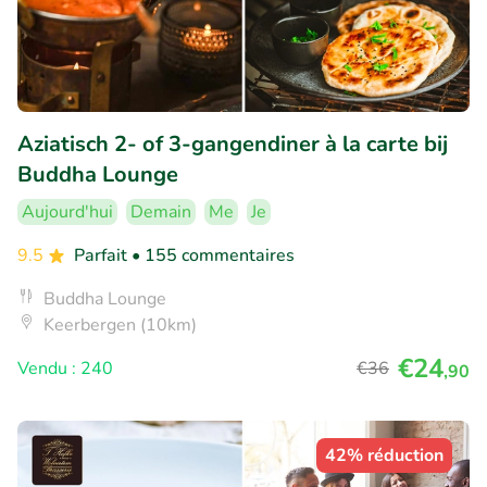
Aziatisch 2- of 3-gangendiner à la carte bij
Buddha Lounge
Aujourd'hui
Demain
Me
Je
9.5
Parfait
• 155 commentaires
Buddha Lounge
Keerbergen (10km)
€24
Vendu : 240
€36
,90
42% réduction