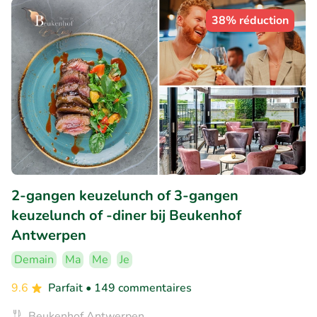
38% réduction
2-gangen keuzelunch of 3-gangen
keuzelunch of -diner bij Beukenhof
Antwerpen
Demain
Ma
Me
Je
9.6
Parfait
• 149 commentaires
Beukenhof Antwerpen