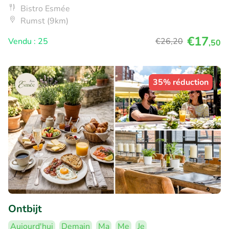
Bistro Esmée
Rumst (9km)
€17
Vendu : 25
€26
,20
,50
35% réduction
Ontbijt
Aujourd'hui
Demain
Ma
Me
Je