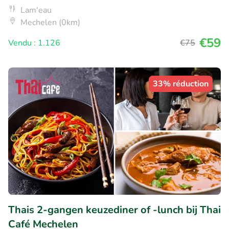
Lam'eau
Mechelen (0km)
€59
Vendu : 1.126
€75
33% réduction
Thais 2-gangen keuzediner of -lunch bij Thai
Café Mechelen