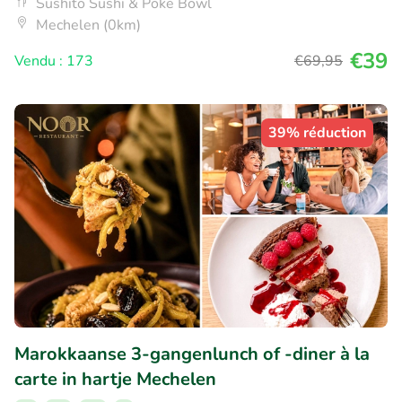
Sushito Sushi & Poke Bowl
Mechelen (0km)
€39
Vendu : 173
€69
,95
39% réduction
Marokkaanse 3-gangenlunch of -diner à la
carte in hartje Mechelen