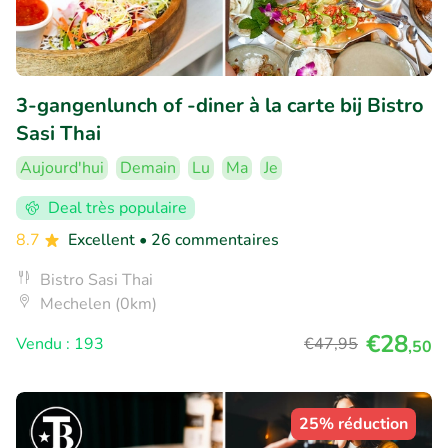
3-gangenlunch of -diner à la carte bij Bistro
Sasi Thai
Aujourd'hui
Demain
Lu
Ma
Je
Deal très populaire
8.7
Excellent
• 26 commentaires
Bistro Sasi Thai
Mechelen (0km)
€28
Vendu : 193
€47
,95
,50
25% réduction