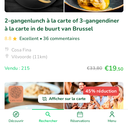
2-gangenlunch à la carte of 3-gangendiner
à la carte in de buurt van Brussel
8.8
Excellent
• 36 commentaires
Cosa Fina
Vilvoorde (11km)
€19
Vendu : 215
€33
,80
,50
45% réduction
Afficher sur la carte
Découvrir
Rechercher
Réservations
Menu