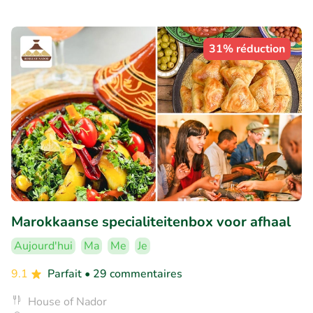
31% réduction
Marokkaanse specialiteitenbox voor afhaal
Aujourd'hui
Ma
Me
Je
9.1
Parfait
• 29 commentaires
House of Nador