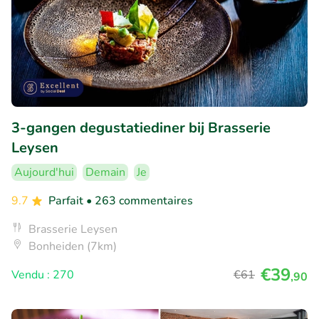
3-gangen degustatiediner bij Brasserie
Leysen
Aujourd'hui
Demain
Je
9.7
Parfait
• 263 commentaires
Brasserie Leysen
Bonheiden (7km)
€39
Vendu : 270
€61
,90