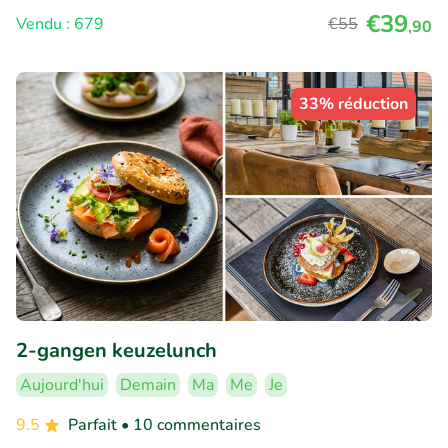
€39
Vendu : 679
€55
,90
33% réduction
2-gangen keuzelunch
Aujourd'hui
Demain
Ma
Me
Je
9.5
Parfait
• 10 commentaires