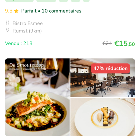
9.5
Parfait
• 10 commentaires
Bistro Esmée
Rumst (9km)
€15
Vendu : 218
€24
,50
47% réduction