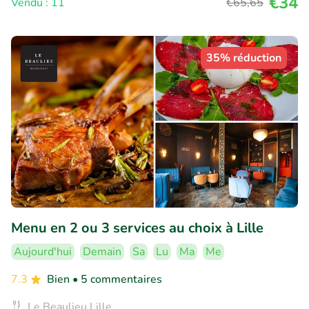
€34
Vendu : 11
€65
,65
35% réduction
Menu en 2 ou 3 services au choix à Lille
Aujourd'hui
Demain
Sa
Lu
Ma
Me
7.3
Bien
• 5 commentaires
Le Beaulieu Lille