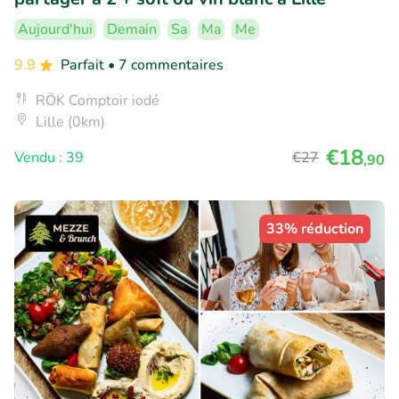
Aujourd'hui
Demain
Sa
Ma
Me
9.9
Parfait
• 7 commentaires
RÖK Comptoir iodé
Lille (0km)
€18
Vendu : 39
€27
,90
33% réduction