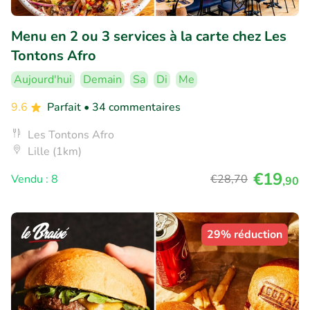
Menu en 2 ou 3 services à la carte chez Les
Tontons Afro
Aujourd'hui
Demain
Sa
Di
Me
9.6
Parfait
• 34 commentaires
Les Tontons Afro
Lille (1km)
€19
Vendu : 8
€28
,70
,90
29% réduction