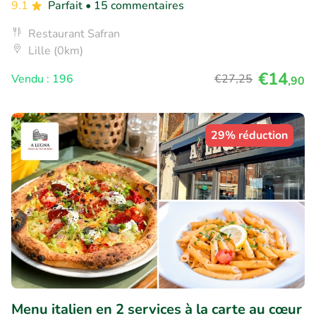
9.1
Parfait
• 15 commentaires
Restaurant Safran
Lille (0km)
€14
Vendu : 196
€27
,25
,90
29% réduction
Menu italien en 2 services à la carte au cœur