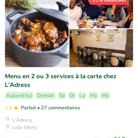
35% réduction
Menu en 2 ou 3 services à la carte chez
L'Adress
Aujourd'hui
Demain
Sa
Di
Lu
Ma
Me
9.8
Parfait
• 27 commentaires
L'Adress
Lille (0km)