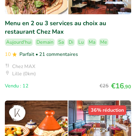
Menu en 2 ou 3 services au choix au
restaurant Chez Max
Aujourd'hui
Demain
Sa
Di
Lu
Ma
Me
10
Parfait
• 21 commentaires
Chez MAX
Lille (0km)
€16
Vendu : 12
€25
,90
36% réduction