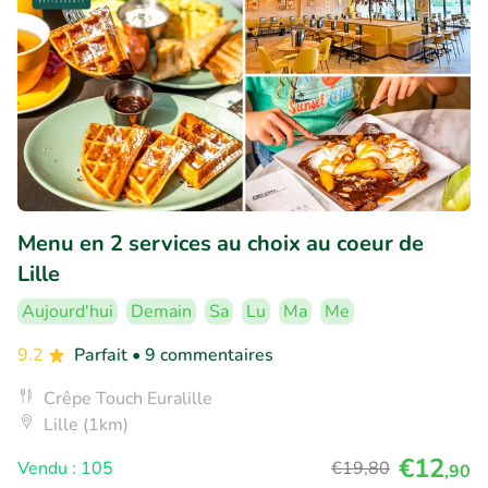
Menu en 2 services au choix au coeur de
Lille
Aujourd'hui
Demain
Sa
Lu
Ma
Me
9.2
Parfait
• 9 commentaires
Crêpe Touch Euralille
Lille (1km)
€12
Vendu : 105
€19
,80
,90