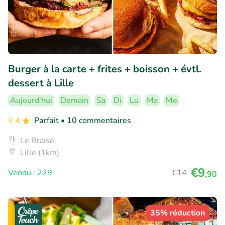
Burger à la carte + frites + boisson + évtl.
dessert à Lille
Aujourd'hui
Demain
Sa
Di
Lu
Ma
Me
9.4
Parfait
• 10 commentaires
Le Braisé
Lille (1km)
€9
Vendu : 229
€14
,90
35% réduction