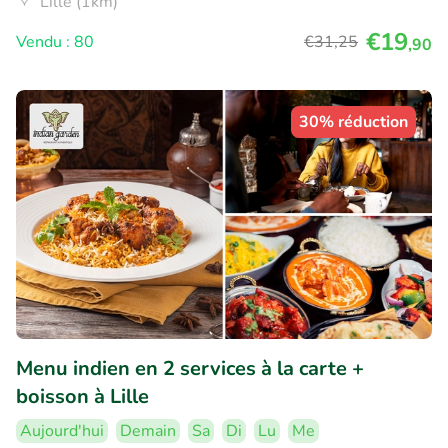
Lille (1km)
€19
Vendu : 80
€31
,25
,90
30% réduction
Menu indien en 2 services à la carte +
boisson à Lille
Aujourd'hui
Demain
Sa
Di
Lu
Me