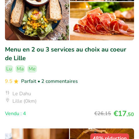
Menu en 2 ou 3 services au choix au coeur
de Lille
Lu
Ma
Me
9.5
Parfait
• 2 commentaires
Le Dahu
Lille (0km)
€17
Vendu : 4
€26
,15
,50
48% réduction