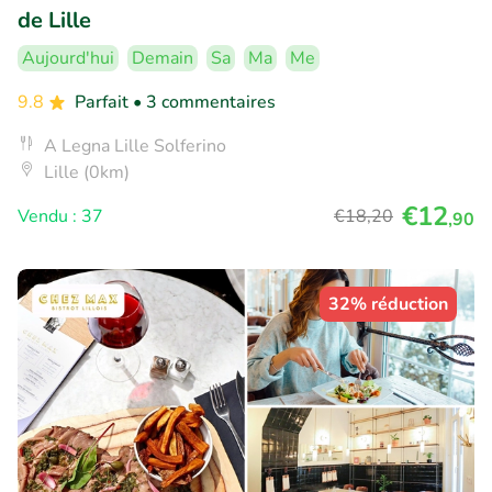
de Lille
Aujourd'hui
Demain
Sa
Ma
Me
9.8
Parfait
• 3 commentaires
A Legna Lille Solferino
Lille (0km)
€12
Vendu : 37
€18
,20
,90
32% réduction