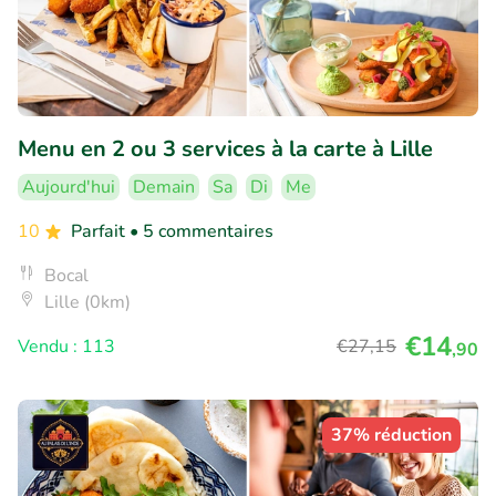
Menu en 2 ou 3 services à la carte à Lille
Aujourd'hui
Demain
Sa
Di
Me
10
Parfait
• 5 commentaires
Bocal
Lille (0km)
€14
Vendu : 113
€27
,15
,90
37% réduction