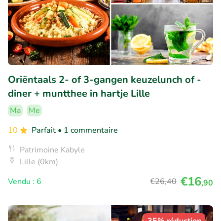
Oriëntaals 2- of 3-gangen keuzelunch of -
diner + muntthee in hartje Lille
Ma
Me
10
Parfait
• 1 commentaire
Patrimoine Kabyle
Lille (0km)
€16
Vendu : 6
€26
,40
,90