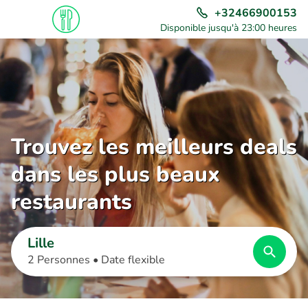
+32466900153
Disponible jusqu'à 23:00 heures
Trouvez les meilleurs deals
dans les plus beaux
restaurants
Lille
2 Personnes •
Date flexible