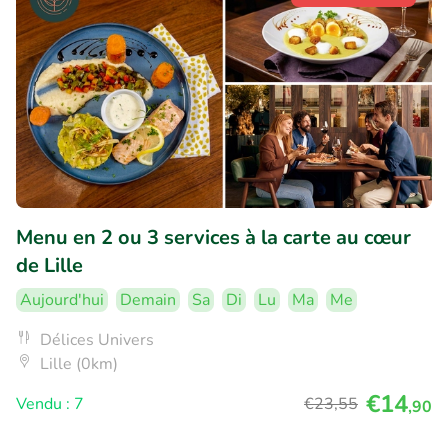
Menu en 2 ou 3 services à la carte au cœur
de Lille
Aujourd'hui
Demain
Sa
Di
Lu
Ma
Me
Délices Univers
Lille (0km)
€14
Vendu : 7
€23
,55
,90