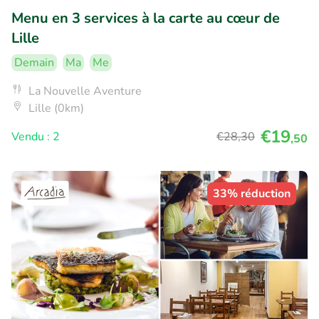
Menu en 3 services à la carte au cœur de
Lille
Demain
Ma
Me
La Nouvelle Aventure
Lille (0km)
€19
Vendu : 2
€28
,30
,50
33% réduction