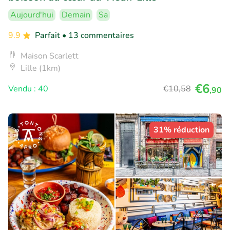
Aujourd'hui
Demain
Sa
9.9
Parfait
• 13 commentaires
Maison Scarlett
Lille (1km)
€6
Vendu : 40
€10
,58
,90
31% réduction