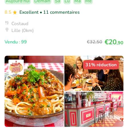
Aujourd'hui
Demain
Sa
Lu
Ma
Me
8.5
Excellent
• 11 commentaires
Costaud
Lille (0km)
€20
Vendu : 99
€32
,50
,90
31% réduction