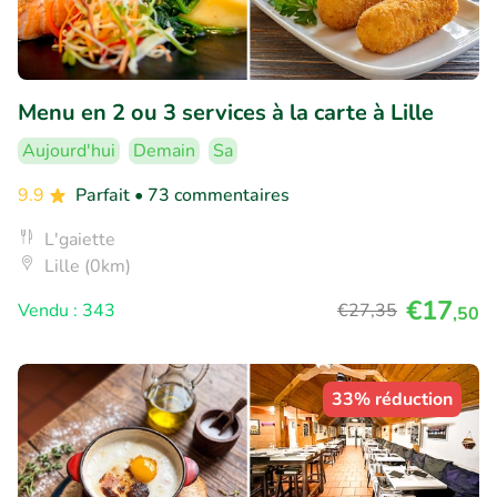
Menu en 2 ou 3 services à la carte à Lille
Aujourd'hui
Demain
Sa
9.9
Parfait
• 73 commentaires
L'gaiette
Lille (0km)
€17
Vendu : 343
€27
,35
,50
33% réduction