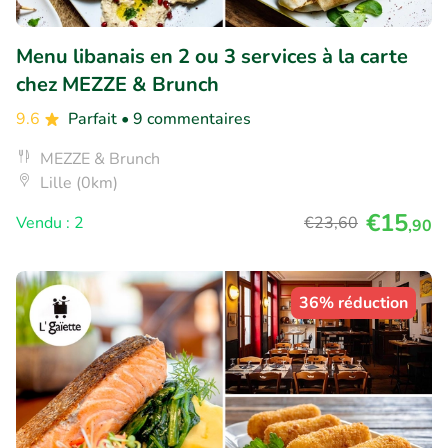
Menu libanais en 2 ou 3 services à la carte
chez MEZZE & Brunch
9.6
Parfait
• 9 commentaires
MEZZE & Brunch
Lille (0km)
€15
Vendu : 2
€23
,60
,90
36% réduction