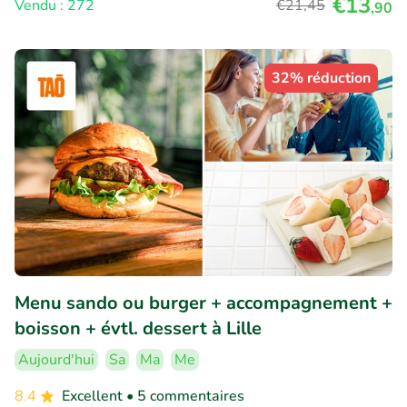
€13
Vendu : 272
€21
,45
,90
32% réduction
Menu sando ou burger + accompagnement +
boisson + évtl. dessert à Lille
Aujourd'hui
Sa
Ma
Me
8.4
Excellent
• 5 commentaires