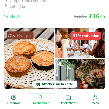
Crêpe Touch Euralille
Lille (1km)
€16
Vendu : 0
€21
,95
,90
31% réduction
Afficher sur la carte
Formule sucrée ou salée au coeur du Vieux
Lille
Découvrir
Rechercher
Réservations
Menu