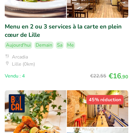
Menu en 2 ou 3 services à la carte en plein
cœur de Lille
Aujourd'hui
Demain
Sa
Me
Arcadia
Lille (0km)
€16
Vendu : 4
€22
,55
,90
45% réduction