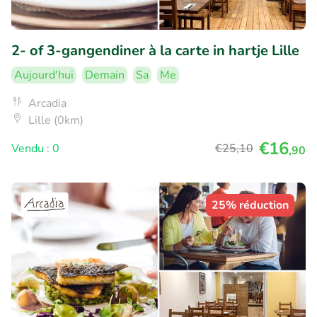
2- of 3-gangendiner à la carte in hartje Lille
Aujourd'hui
Demain
Sa
Me
Arcadia
Lille (0km)
€16
Vendu : 0
€25
,10
,90
25% réduction