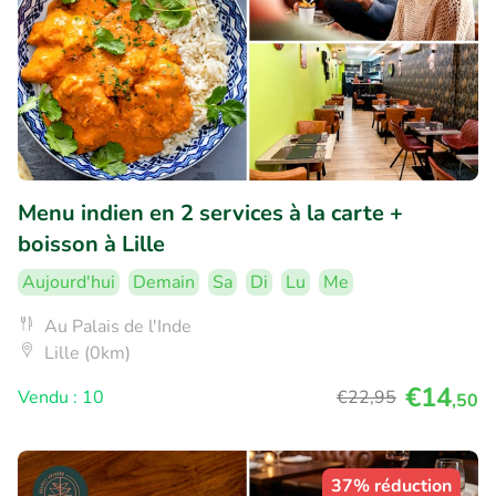
Menu indien en 2 services à la carte +
boisson à Lille
Aujourd'hui
Demain
Sa
Di
Lu
Me
Au Palais de l'Inde
Lille (0km)
€14
Vendu : 10
€22
,95
,50
37% réduction