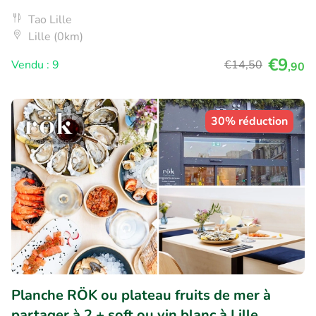
Tao Lille
Lille (0km)
€9
Vendu : 9
€14
,50
,90
30% réduction
Planche RÖK ou plateau fruits de mer à
partager à 2 + soft ou vin blanc à Lille