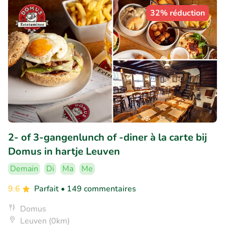
32% réduction
2- of 3-gangenlunch of -diner à la carte bij
Domus in hartje Leuven
Demain
Di
Ma
Me
9.6
Parfait
• 149 commentaires
Domus
Leuven (0km)