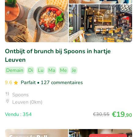
Ontbijt of brunch bij Spoons in hartje
Leuven
Demain
Di
Lu
Ma
Me
Je
9.6
Parfait
• 127 commentaires
Spoons
Leuven (0km)
€19
Vendu : 354
€30
,55
,90