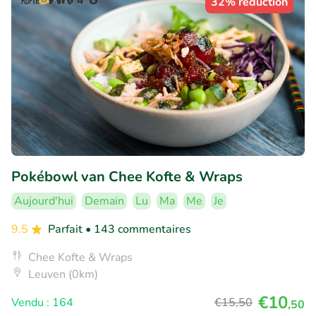
32% réduction
Pokébowl van Chee Kofte & Wraps
Aujourd'hui
Demain
Lu
Ma
Me
Je
9.5
Parfait
• 143 commentaires
Chee Kofte & Wraps
Leuven (0km)
€10
Vendu : 164
€15
,50
,50