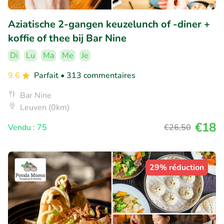
Aziatische 2-gangen keuzelunch of -diner +
koffie of thee bij Bar Nine
Di
Lu
Ma
Me
Je
9.6
Parfait
• 313 commentaires
Bar Nine
Leuven (0km)
€18
Vendu : 75
€26
,50
29% réduction