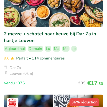
2 mezze + schotel naar keuze bij Dar Za in
hartje Leuven
Aujourd'hui
Demain
Lu
Ma
Me
Je
9.6
Parfait
• 114 commentaires
Dar Za
Leuven (0km)
€17
Vendu : 375
€35
,50
36% réduction