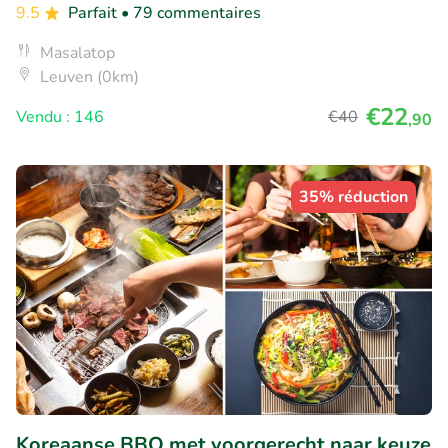
9.5
Parfait
• 79 commentaires
Masalatop
Leuven (0km)
€22
Vendu : 146
€40
,90
35% réduction
Koreaanse BBQ met voorgerecht naar keuze