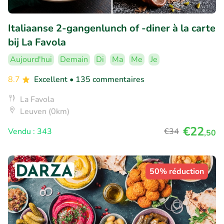
Italiaanse 2-gangenlunch of -diner à la carte
bij La Favola
Aujourd'hui
Demain
Di
Ma
Me
Je
8.7
Excellent
• 135 commentaires
La Favola
Leuven (0km)
€22
Vendu : 343
€34
,50
50% réduction