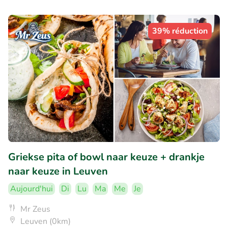
39% réduction
Griekse pita of bowl naar keuze + drankje
naar keuze in Leuven
Aujourd'hui
Di
Lu
Ma
Me
Je
Mr Zeus
Leuven (0km)