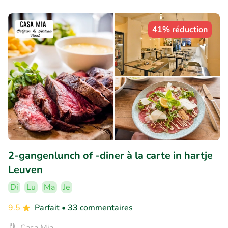
41% réduction
2-gangenlunch of -diner à la carte in hartje
Leuven
Di
Lu
Ma
Je
9.5
Parfait
• 33 commentaires
Casa Mia