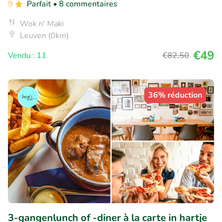
9
Parfait
• 8 commentaires
Wok n' Maki
Leuven (0km)
€49
Vendu : 11
€82
,50
36% réduction
3-gangenlunch of -diner à la carte in hartje