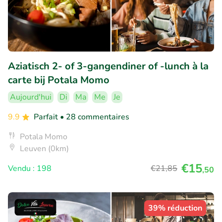
Aziatisch 2- of 3-gangendiner of -lunch à la
carte bij Potala Momo
Aujourd'hui
Di
Ma
Me
Je
9.9
Parfait
• 28 commentaires
Potala Momo
Leuven (0km)
€15
Vendu : 198
€21
,85
,50
39% réduction