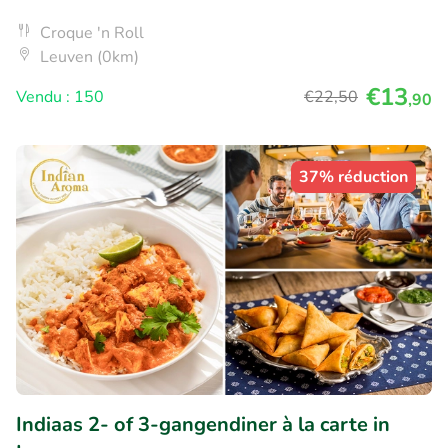
Croque 'n Roll
Leuven (0km)
€13
Vendu : 150
€22
,50
,90
37% réduction
Indiaas 2- of 3-gangendiner à la carte in