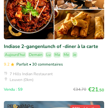
Indiase 2-gangenlunch of -diner à la carte
Aujourd'hui
Demain
Lu
Ma
Me
Je
9.2
Parfait
• 30 commentaires
7 Hills Indian Restaurant
Leuven (0km)
€21
Vendu : 59
€34
,70
,50