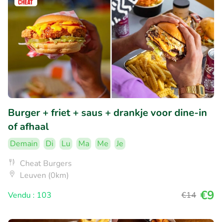
Burger + friet + saus + drankje voor dine-in
of afhaal
Demain
Di
Lu
Ma
Me
Je
Cheat Burgers
Leuven (0km)
€9
Vendu : 103
€14