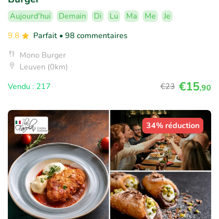
Aujourd'hui
Demain
Di
Lu
Ma
Me
Je
9.8
Parfait
• 98 commentaires
Mono Burger
Leuven (0km)
€15
Vendu : 217
€23
,90
34% réduction