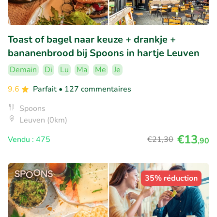
Toast of bagel naar keuze + drankje +
bananenbrood bij Spoons in hartje Leuven
Demain
Di
Lu
Ma
Me
Je
9.6
Parfait
• 127 commentaires
Spoons
Leuven (0km)
€13
Vendu : 475
€21
,30
,90
35% réduction