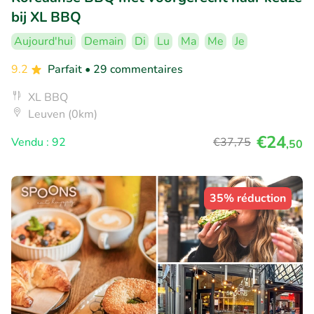
bij XL BBQ
Aujourd'hui
Demain
Di
Lu
Ma
Me
Je
9.2
Parfait
• 29 commentaires
XL BBQ
Leuven (0km)
€24
Vendu : 92
€37
,75
,50
35% réduction