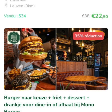
Leuven (0km)
€22
Vendu : 534
€38
,50
35% réduction
Burger naar keuze + friet + dessert +
drankje voor dine-in of afhaal bij Mono
Burger