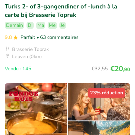
Turks 2- of 3-gangendiner of -lunch à la
carte bij Brasserie Toprak
Demain
Di
Ma
Me
Je
9.8
Parfait
• 63 commentaires
Brasserie Toprak
Leuven (0km)
€20
Vendu : 145
€32
,55
,90
23% réduction