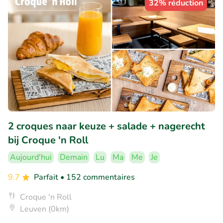
32% réduction
2 croques naar keuze + salade + nagerecht
bij Croque 'n Roll
Aujourd'hui
Demain
Lu
Ma
Me
Je
9.7
Parfait
• 152 commentaires
Croque 'n Roll
Leuven (0km)