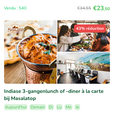
€23
Vendu : 540
€34
,55
,50
43% réduction
Indiase 3-gangenlunch of -diner à la carte
bij Masalatop
Aujourd'hui
Demain
Di
Lu
Me
Je