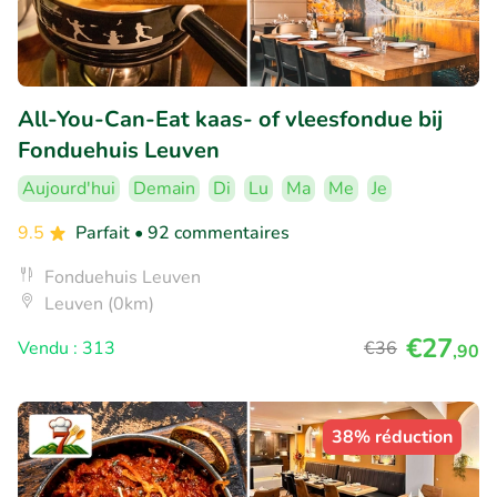
All-You-Can-Eat kaas- of vleesfondue bij
Fonduehuis Leuven
Aujourd'hui
Demain
Di
Lu
Ma
Me
Je
9.5
Parfait
• 92 commentaires
Fonduehuis Leuven
Leuven (0km)
€27
Vendu : 313
€36
,90
38% réduction