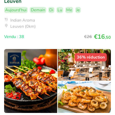
Leuven
Aujourd'hui
Demain
Di
Lu
Me
Je
Indian Aroma
Leuven (0km)
€16
Vendu : 38
€26
,50
36% réduction