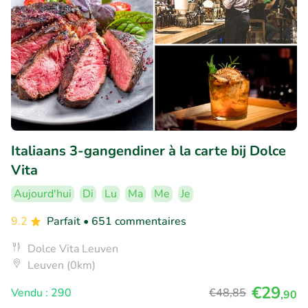
Italiaans 3-gangendiner à la carte bij Dolce
Vita
Aujourd'hui
Di
Lu
Ma
Me
Je
9.2
Parfait
• 651 commentaires
Dolce Vita Leuven
Leuven (0km)
€29
Vendu : 290
€48
,85
,90