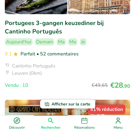
Portugees 3-gangen keuzediner bij
Cantinho Português
Aujourd'hui
Demain
Ma
Me
Je
9.1
Parfait
• 52 commentaires
Cantinho Português
Leuven (0km)
€28
Vendu : 10
€49
,65
,90
Afficher sur la carte
41% réduction
Découvrir
Rechercher
Réservations
Menu