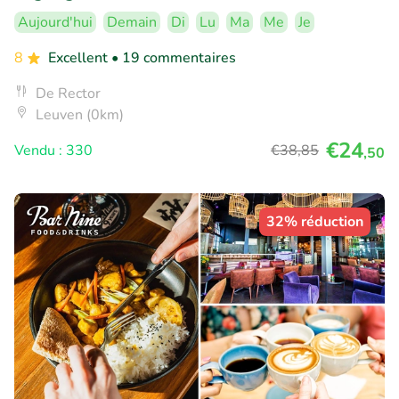
Aujourd'hui
Demain
Di
Lu
Ma
Me
Je
8
Excellent
• 19 commentaires
De Rector
Leuven (0km)
€24
Vendu : 330
€38
,85
,50
32% réduction