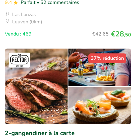
9.4
Parfait
• 52 commentaires
Las Lanzas
Leuven (0km)
€28
Vendu : 469
€42
,65
,50
37% réduction
2-gangendiner à la carte