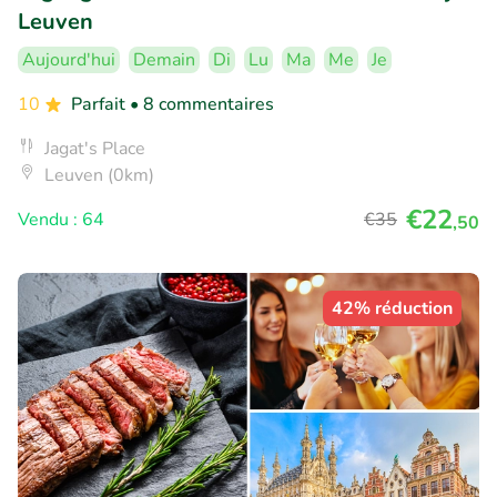
Leuven
Aujourd'hui
Demain
Di
Lu
Ma
Me
Je
10
Parfait
• 8 commentaires
Jagat's Place
Leuven (0km)
€22
Vendu : 64
€35
,50
42% réduction