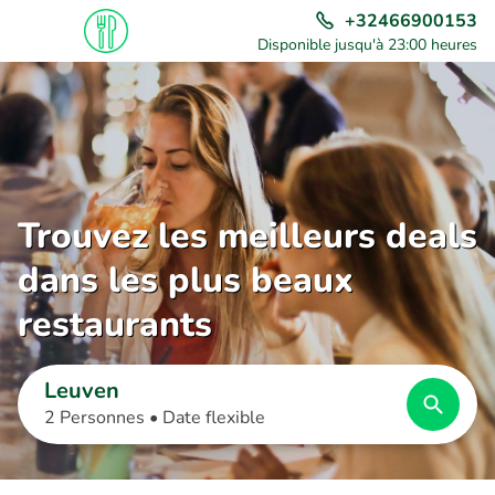
+32466900153
Disponible jusqu'à 23:00 heures
Trouvez les meilleurs deals
dans les plus beaux
restaurants
Leuven
2 Personnes •
Date flexible