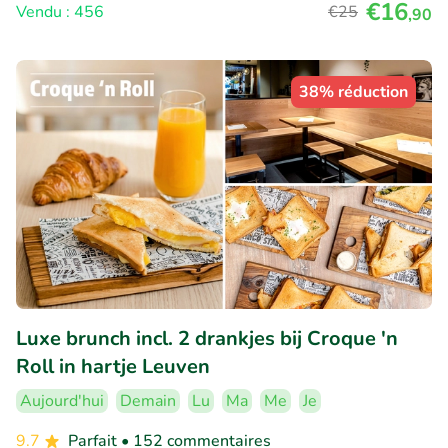
€16
Vendu : 456
€25
,90
38% réduction
Luxe brunch incl. 2 drankjes bij Croque 'n
Roll in hartje Leuven
Aujourd'hui
Demain
Lu
Ma
Me
Je
9.7
Parfait
• 152 commentaires