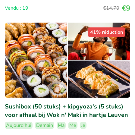
€9
Vendu : 19
€14
,70
41% réduction
Sushibox (50 stuks) + kipgyoza's (5 stuks)
voor afhaal bij Wok n' Maki in hartje Leuven
Aujourd'hui
Demain
Ma
Me
Je