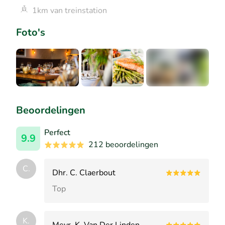
1km van treinstation
Foto's
+5
Beoordelingen
Perfect
9.9
212 beoordelingen
C.
Dhr. C. Claerbout
Top
K.
Mevr. K. Van Der Linden