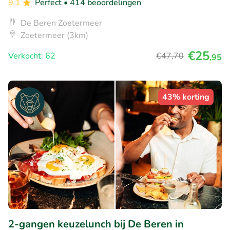
9.1
Perfect
• 414 beoordelingen
De Beren Zoetermeer
Zoetermeer (3km)
€25
Verkocht: 62
€47
,70
,95
43% korting
2-gangen keuzelunch bij De Beren in