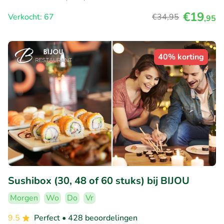
€19
Verkocht: 67
€34
,95
,95
40% korting
Sushibox (30, 48 of 60 stuks) bij BIJOU
Morgen
Wo
Do
Vr
9.5
Perfect
• 428 beoordelingen