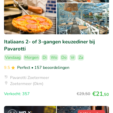
Italiaans 2- of 3-gangen keuzediner bij
Pavarotti
Vandaag
Morgen
Di
Wo
Do
Vr
Za
9.5
Perfect
• 157 beoordelingen
Pavarotti Zoetermeer
Zoetermeer (0km)
€21
Verkocht: 357
€29
,50
,50