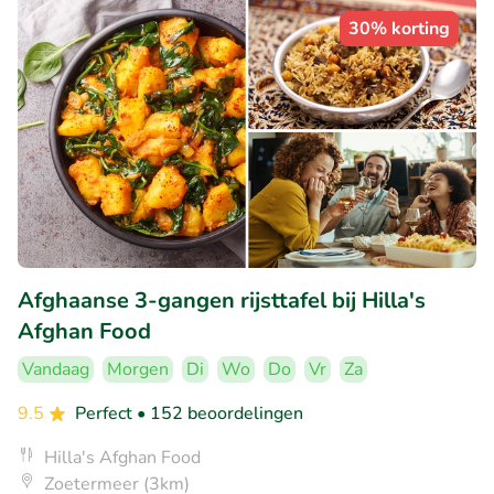
30% korting
Afghaanse 3-gangen rijsttafel bij Hilla's
Afghan Food
Vandaag
Morgen
Di
Wo
Do
Vr
Za
9.5
Perfect
• 152 beoordelingen
Hilla's Afghan Food
Zoetermeer (3km)