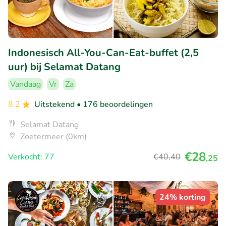
Indonesisch All-You-Can-Eat-buffet (2,5
uur) bij Selamat Datang
Vandaag
Vr
Za
8.2
Uitstekend
• 176 beoordelingen
Selamat Datang
Zoetermeer (0km)
€28
Verkocht: 77
€40
,40
,25
24% korting