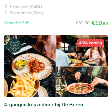
Restaurant BIJOU
Zoetermeer (2km)
€19
Verkocht: 389
€32
,50
,50
46% korting
4-gangen keuzediner bij De Beren