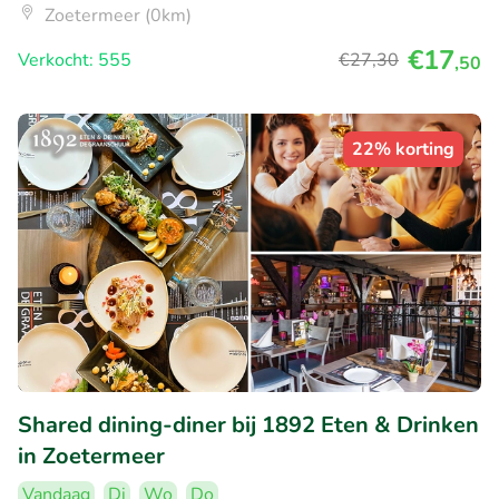
Zoetermeer (0km)
€17
Verkocht: 555
€27
,30
,50
22% korting
Shared dining-diner bij 1892 Eten & Drinken
in Zoetermeer
Vandaag
Di
Wo
Do