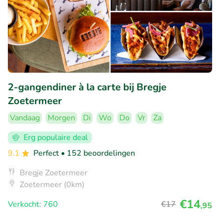
2-gangendiner à la carte bij Bregje
Zoetermeer
Vandaag
Morgen
Di
Wo
Do
Vr
Za
Erg populaire deal
9.1
Perfect
• 152 beoordelingen
Bregje Zoetermeer
Zoetermeer (0km)
€14
Verkocht: 760
€17
,95