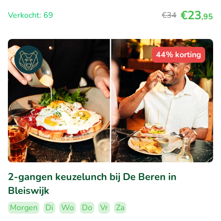
€23
Verkocht: 69
€34
,95
44% korting
2-gangen keuzelunch bij De Beren in
Bleiswijk
Morgen
Di
Wo
Do
Vr
Za