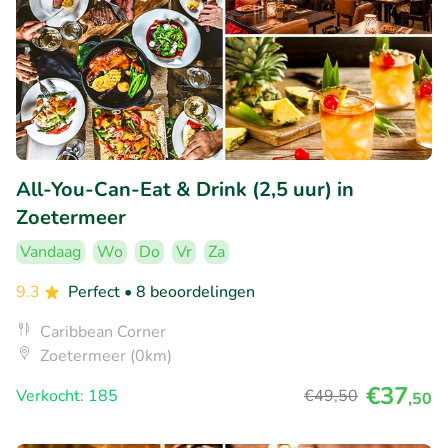
All-You-Can-Eat & Drink (2,5 uur) in
Zoetermeer
Vandaag
Wo
Do
Vr
Za
9.3
Perfect
• 8 beoordelingen
Caribbean Corner
Zoetermeer (0km)
€37
Verkocht: 185
€49
,50
,50