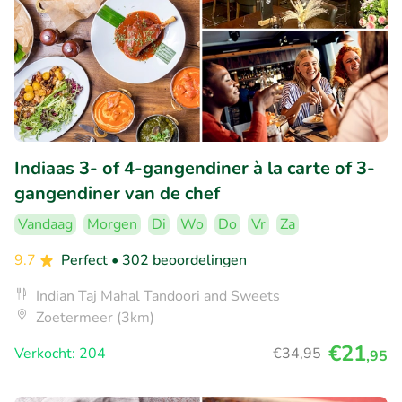
Indiaas 3- of 4-gangendiner à la carte of 3-
gangendiner van de chef
Vandaag
Morgen
Di
Wo
Do
Vr
Za
9.7
Perfect
• 302 beoordelingen
Indian Taj Mahal Tandoori and Sweets
Zoetermeer (3km)
€21
Verkocht: 204
€34
,95
,95