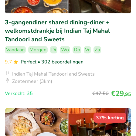
3-gangendiner shared dining-diner +
welkomstdrankje bij Indian Taj Mahal
Tandoori and Sweets
Vandaag
Morgen
Di
Wo
Do
Vr
Za
9.7
Perfect
• 302 beoordelingen
Indian Taj Mahal Tandoori and Sweets
Zoetermeer (3km)
€29
Verkocht: 35
€47
,50
,95
37% korting