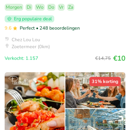
Morgen
Di
Wo
Do
Vr
Za
Erg populaire deal
9.6
Perfect
• 248 beoordelingen
Chez Lou Lou
Zoetermeer (0km)
€10
Verkocht: 1.157
€14
,75
31% korting