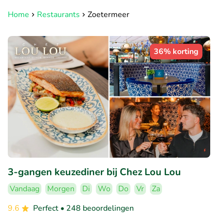
Home
Restaurants
Zoetermeer
36% korting
3-gangen keuzediner bij Chez Lou Lou
Vandaag
Morgen
Di
Wo
Do
Vr
Za
9.6
Perfect
• 248 beoordelingen