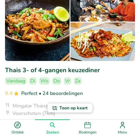
Thais 3- of 4-gangen keuzediner
Vandaag
Di
Wo
Do
Vr
Za
9.4
Perfect
• 24 beoordelingen
Mingalar Thaise & Birmees Keuken
Toon op kaart
Voorschoten (7km)
€20
Verkocht: 147
€30
,50
,95
Ontdek
Zoeken
Boekingen
Menu