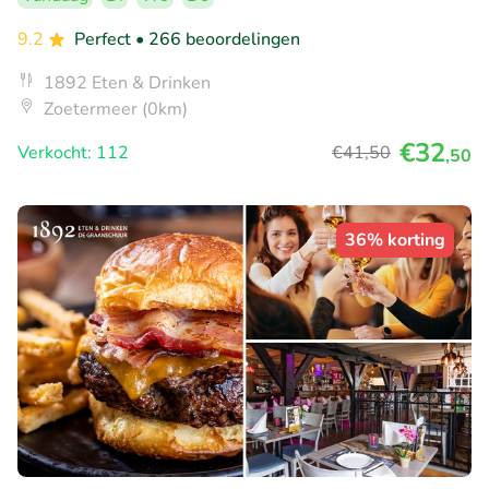
9.2
Perfect
• 266 beoordelingen
1892 Eten & Drinken
Zoetermeer (0km)
€32
Verkocht: 112
€41
,50
,50
36% korting