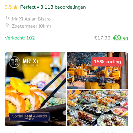
9.5
Perfect
• 3.113 beoordelingen
Mr Xi Asian Bistro
Zoetermeer (0km)
€9
Verkocht: 102
€17
,90
,50
15% korting