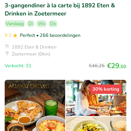
3-gangendiner à la carte bij 1892 Eten &
Drinken in Zoetermeer
Vandaag
Di
Wo
Do
9.2
Perfect
• 266 beoordelingen
1892 Eten & Drinken
Zoetermeer (0km)
€29
Verkocht: 31
€46
,25
,50
30% korting