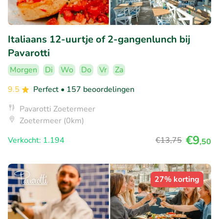
Italiaans 12-uurtje of 2-gangenlunch bij
Pavarotti
Morgen
Di
Wo
Do
Vr
Za
9.5
Perfect
• 157 beoordelingen
Pavarotti Zoetermeer
Zoetermeer (0km)
€9
Verkocht: 1.194
€13
,75
,50
27% korting