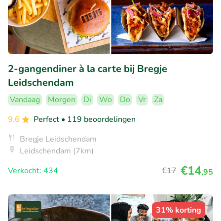
2-gangendiner à la carte bij Bregje
Leidschendam
Vandaag
Morgen
Di
Wo
Do
Vr
Za
9.6
Perfect
• 119 beoordelingen
Bregje Leidschendam
Leidschendam (7km)
€14
Verkocht: 434
€17
,95
31% korting