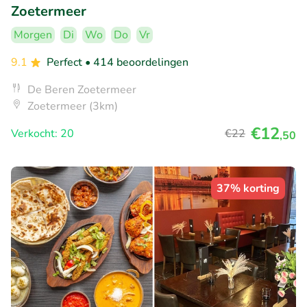
Zoetermeer
Morgen
Di
Wo
Do
Vr
9.1
Perfect
• 414 beoordelingen
De Beren Zoetermeer
Zoetermeer (3km)
€12
Verkocht: 20
€22
,50
37% korting