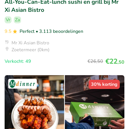
All-You-Can-Eat-lunch sushi en grill bij Mr
Xi Asian Bistro
Vr
Za
9.5
Perfect
• 3.113 beoordelingen
Mr Xi Asian Bistro
Zoetermeer (0km)
€22
Verkocht: 49
€26
,50
,50
30% korting