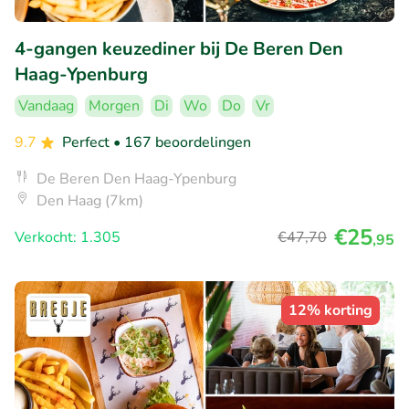
4-gangen keuzediner bij De Beren Den
Haag-Ypenburg
Vandaag
Morgen
Di
Wo
Do
Vr
9.7
Perfect
• 167 beoordelingen
De Beren Den Haag-Ypenburg
Den Haag (7km)
€25
Verkocht: 1.305
€47
,70
,95
12% korting