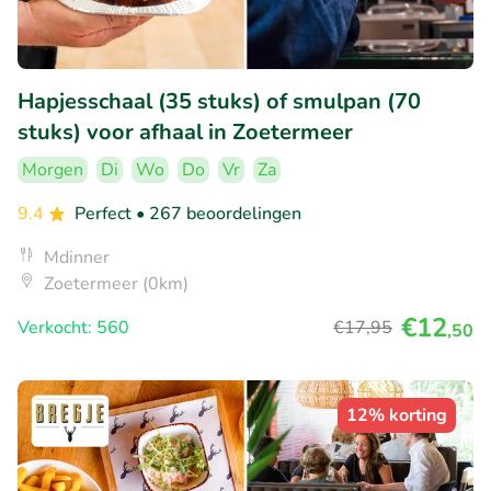
Hapjesschaal (35 stuks) of smulpan (70
stuks) voor afhaal in Zoetermeer
Morgen
Di
Wo
Do
Vr
Za
9.4
Perfect
• 267 beoordelingen
Mdinner
Zoetermeer (0km)
€12
Verkocht: 560
€17
,95
,50
12% korting