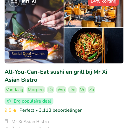
14% korting
All-You-Can-Eat sushi en grill bij Mr Xi
Asian Bistro
Vandaag
Morgen
Di
Wo
Do
Vr
Za
Erg populaire deal
9.5
Perfect
• 3.113 beoordelingen
Mr Xi Asian Bistro