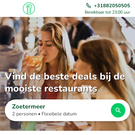
+31882050505
Bereikbaar tot 23:00 uur
Vind de beste deals bij de
mooiste restaurants
Zoetermeer
2 personen •
Flexibele datum