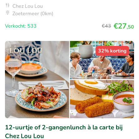
Chez Lou Lou
Zoetermeer (0km)
€27
Verkocht: 533
€43
,50
32% korting
12-uurtje of 2-gangenlunch à la carte bij
Chez Lou Lou