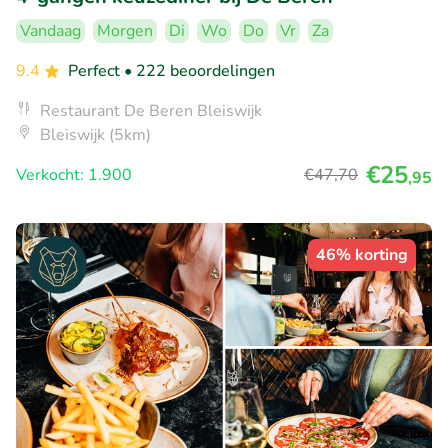
Vandaag
Morgen
Di
Wo
Do
Vr
Za
9.4
Perfect
• 222 beoordelingen
Restaurant De Beren Bleiswijk
Bleiswijk (5km)
€25
Verkocht: 1.900
€47
,70
,95
46% korting