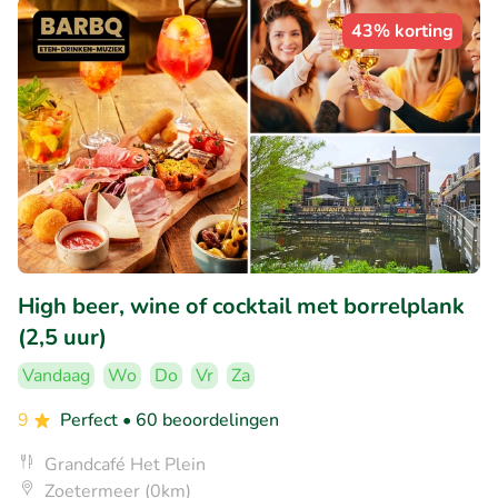
43% korting
High beer, wine of cocktail met borrelplank
(2,5 uur)
Vandaag
Wo
Do
Vr
Za
9
Perfect
• 60 beoordelingen
Grandcafé Het Plein
Zoetermeer (0km)