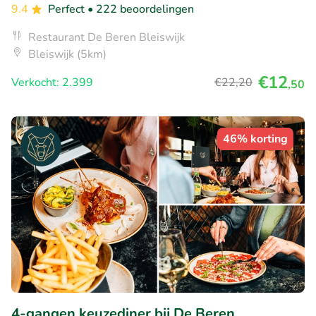
9.4
Perfect
• 222 beoordelingen
Restaurant De Beren Bleiswijk
Bleiswijk (5km)
€12
Verkocht: 2.399
€22
,20
,50
46% korting
4-gangen keuzediner bij De Beren