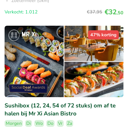
Zoetermeer (0km)
€32
Verkocht: 1.012
€37
,95
,50
47% korting
Sushibox (12, 24, 54 of 72 stuks) om af te
halen bij Mr Xi Asian Bistro
Morgen
Di
Wo
Do
Vr
Za