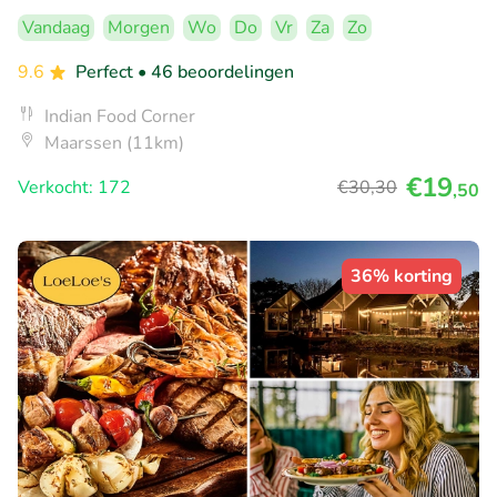
Vandaag
Morgen
Wo
Do
Vr
Za
Zo
9.6
Perfect
• 46 beoordelingen
Indian Food Corner
Maarssen (11km)
€19
Verkocht: 172
€30
,30
,50
36% korting