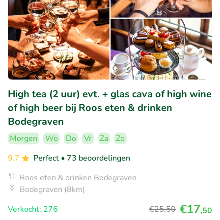
High tea (2 uur) evt. + glas cava of high wine
of high beer bij Roos eten & drinken
Bodegraven
Morgen
Wo
Do
Vr
Za
Zo
9.7
Perfect
• 73 beoordelingen
Roos eten & drinken Bodegraven
Bodegraven (8km)
€17
Verkocht: 276
€25
,50
,50