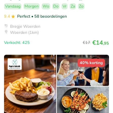
Vandaag
Morgen
Wo
Do
Vr
Za
Zo
9.4
Perfect
• 58 beoordelingen
Bregje Woerden
Woerden (1km)
€14
Verkocht: 425
€17
,95
40% korting