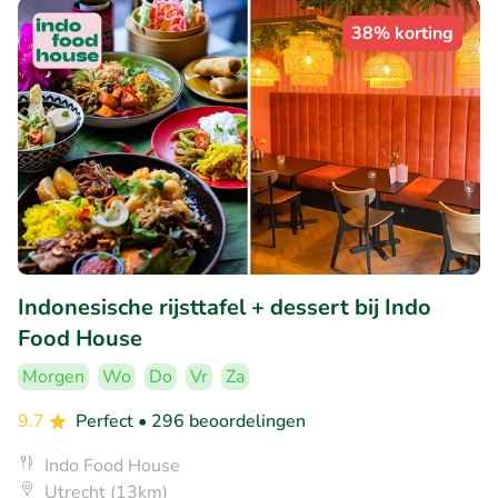
38% korting
Indonesische rijsttafel + dessert bij Indo
Food House
Morgen
Wo
Do
Vr
Za
9.7
Perfect
• 296 beoordelingen
Indo Food House
Utrecht (13km)