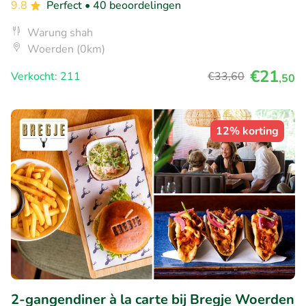
9.8
Perfect
• 40 beoordelingen
Warung shah
Woerden (0km)
€21
Verkocht: 211
€33
,60
,50
12% korting
2-gangendiner à la carte bij Bregje Woerden