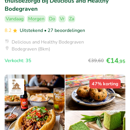
thuisbezorgd bij Delicious and Healthy
Bodegraven
Vandaag
Morgen
Do
Vr
Za
8.2
Uitstekend
• 27 beoordelingen
Delicious and Healthy Bodegraven
Bodegraven (8km)
€14
Verkocht: 35
€39
,60
,95
47% korting