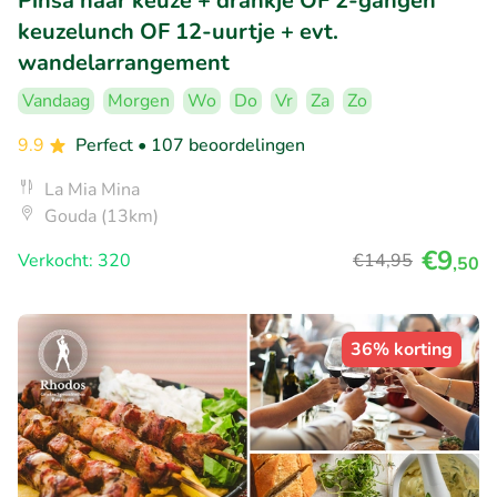
Pinsa naar keuze + drankje OF 2-gangen
keuzelunch OF 12-uurtje + evt.
wandelarrangement
Vandaag
Morgen
Wo
Do
Vr
Za
Zo
9.9
Perfect
• 107 beoordelingen
La Mia Mina
Gouda (13km)
€9
Verkocht: 320
€14
,95
,50
36% korting