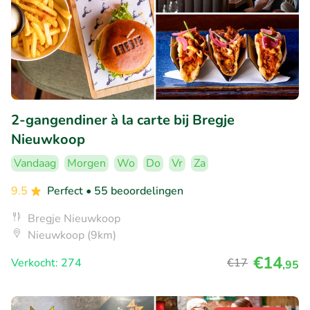
2-gangendiner à la carte bij Bregje
Nieuwkoop
Vandaag
Morgen
Wo
Do
Vr
Za
9.5
Perfect
• 55 beoordelingen
Bregje Nieuwkoop
Nieuwkoop (9km)
€14
Verkocht: 274
€17
,95