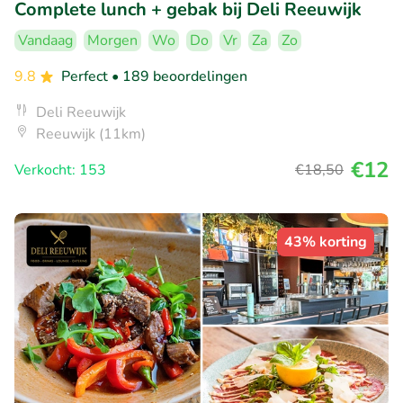
Complete lunch + gebak bij Deli Reeuwijk
Vandaag
Morgen
Wo
Do
Vr
Za
Zo
9.8
Perfect
• 189 beoordelingen
Deli Reeuwijk
Reeuwijk (11km)
€12
Verkocht: 153
€18
,50
43% korting