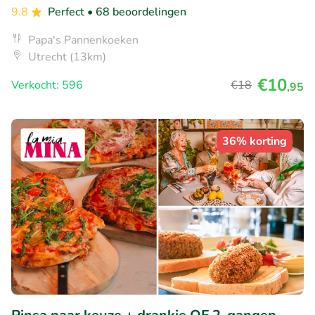
9.8
Perfect
• 68 beoordelingen
Papa's Pannenkoeken
Utrecht (13km)
€10
Verkocht: 596
€18
,95
36% korting