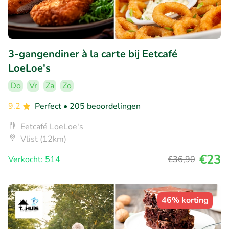
3-gangendiner à la carte bij Eetcafé
LoeLoe's
Do
Vr
Za
Zo
9.2
Perfect
• 205 beoordelingen
Eetcafé LoeLoe's
Vlist (12km)
€23
Verkocht: 514
€36
,90
46% korting