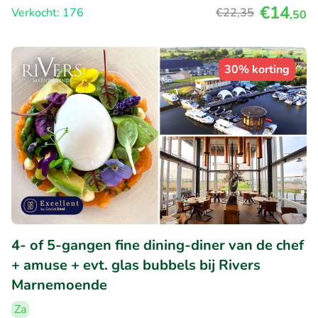
€14
Verkocht: 176
€22
,35
,50
30% korting
4- of 5-gangen fine dining-diner van de chef
+ amuse + evt. glas bubbels bij Rivers
Marnemoende
Za