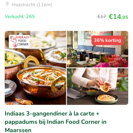
Haastrecht (11km)
€14
Verkocht: 265
€17
,95
36% korting
Indiaas 3-gangendiner à la carte +
pappadums bij Indian Food Corner in
Maarssen