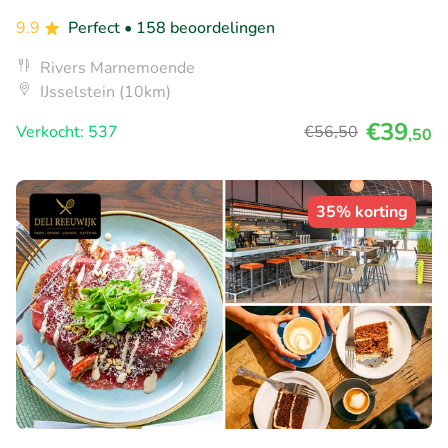
9.9
Perfect
• 158 beoordelingen
Rivers Marnemoende
IJsselstein (10km)
€39
Verkocht: 537
€56
,50
,50
35% korting