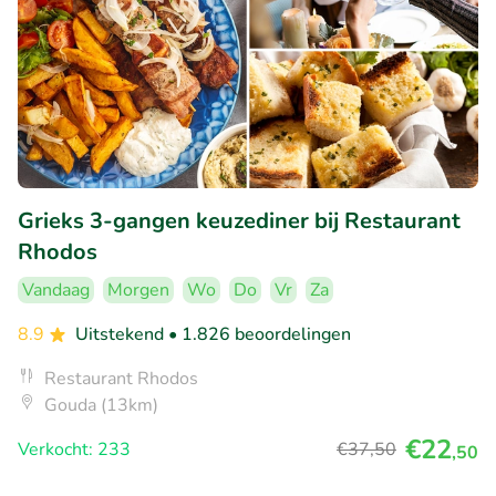
Grieks 3-gangen keuzediner bij Restaurant
Rhodos
Vandaag
Morgen
Wo
Do
Vr
Za
8.9
Uitstekend
• 1.826 beoordelingen
Restaurant Rhodos
Gouda (13km)
€22
Verkocht: 233
€37
,50
,50