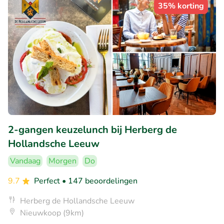
35% korting
2-gangen keuzelunch bij Herberg de
Hollandsche Leeuw
Vandaag
Morgen
Do
9.7
Perfect
• 147 beoordelingen
Herberg de Hollandsche Leeuw
Nieuwkoop (9km)