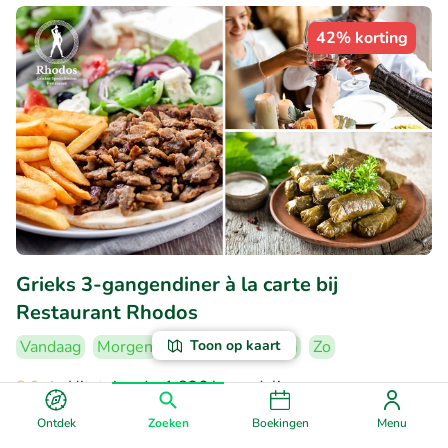
42% korting
Grieks 3-gangendiner à la carte bij
Restaurant Rhodos
Toon op kaart
Vandaag
Morgen
Wo
Do
Vr
Za
Zo
8.9
Uitstekend
• 1.826 beoordelingen
Ontdek
Zoeken
Boekingen
Menu
Restaurant Rhodos