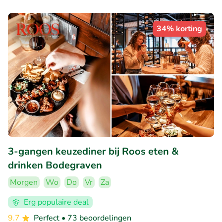
34% korting
3-gangen keuzediner bij Roos eten &
drinken Bodegraven
Morgen
Wo
Do
Vr
Za
Erg populaire deal
9.7
Perfect
• 73 beoordelingen