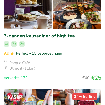
3-gangen keuzediner of high tea
Vr
Za
Zo
9.9
Perfect
• 15 beoordelingen
Parque Café
Utrecht (11km)
€25
Verkocht: 179
€40
34% korting