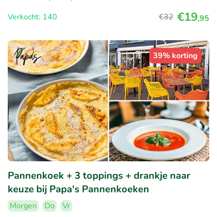
€19
Verkocht: 140
€32
,95
39% korting
Pannenkoek + 3 toppings + drankje naar
keuze bij Papa's Pannenkoeken
Morgen
Do
Vr