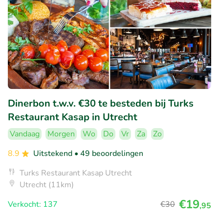
Dinerbon t.w.v. €30 te besteden bij Turks
Restaurant Kasap in Utrecht
Vandaag
Morgen
Wo
Do
Vr
Za
Zo
8.9
Uitstekend
• 49 beoordelingen
Turks Restaurant Kasap Utrecht
Utrecht (11km)
€19
Verkocht: 137
€30
,95