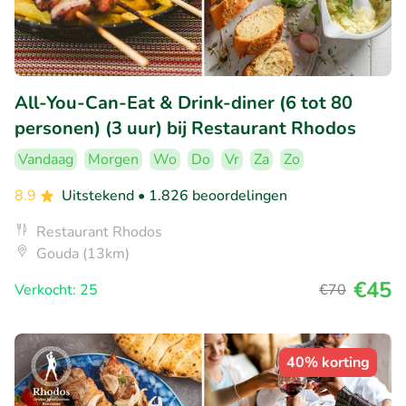
All-You-Can-Eat & Drink-diner (6 tot 80
personen) (3 uur) bij Restaurant Rhodos
Vandaag
Morgen
Wo
Do
Vr
Za
Zo
8.9
Uitstekend
• 1.826 beoordelingen
Restaurant Rhodos
Gouda (13km)
€45
Verkocht: 25
€70
40% korting