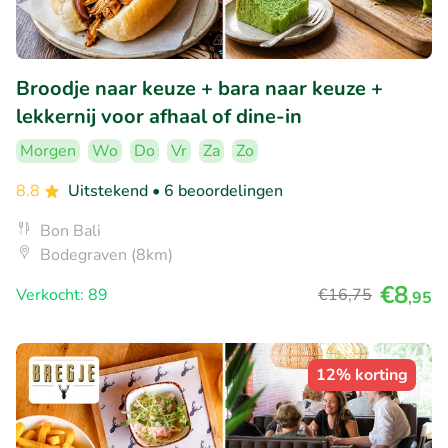
Broodje naar keuze + bara naar keuze +
lekkernij voor afhaal of dine-in
Morgen
Wo
Do
Vr
Za
Zo
8.8
Uitstekend
• 6 beoordelingen
Bon Bali
Bodegraven (8km)
€8
Verkocht: 89
€16
,75
,95
12% korting