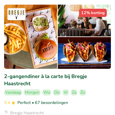
12% korting
2-gangendiner à la carte bij Bregje
Haastrecht
Vandaag
Morgen
Wo
Do
Vr
Za
Zo
9.4
Perfect
• 67 beoordelingen
Bregje Haastrecht