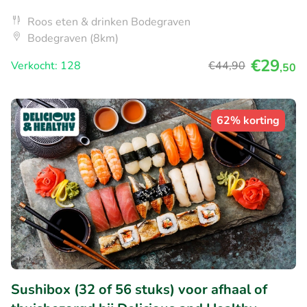
Roos eten & drinken Bodegraven
Bodegraven (8km)
€29
Verkocht: 128
€44
,90
,50
62% korting
Sushibox (32 of 56 stuks) voor afhaal of