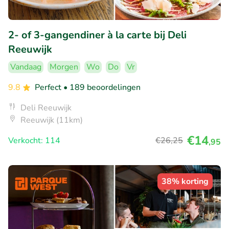
2- of 3-gangendiner à la carte bij Deli
Reeuwijk
Vandaag
Morgen
Wo
Do
Vr
9.8
Perfect
• 189 beoordelingen
Deli Reeuwijk
Reeuwijk (11km)
€14
Verkocht: 114
€26
,25
,95
38% korting