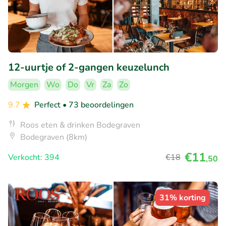
12-uurtje of 2-gangen keuzelunch
Morgen
Wo
Do
Vr
Za
Zo
9.7
Perfect
• 73 beoordelingen
Roos eten & drinken Bodegraven
Bodegraven (8km)
€11
Verkocht: 394
€18
,50
31% korting