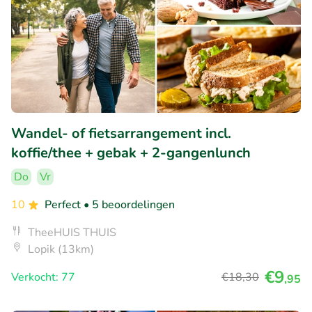
Wandel- of fietsarrangement incl.
koffie/thee + gebak + 2-gangenlunch
Do
Vr
10
Perfect
• 5 beoordelingen
TheeHUIS THUIS
Lopik (13km)
€9
Verkocht: 77
€18
,30
,95