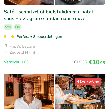
Saté-, schnitzel of biefstukdiner + patat +
saus + evt. grote sundae naar keuze
Wo
Do
9.4
Perfect
• 8 beoordelingen
Papa's Eetcafé
Zegveld (4km)
€10
Verkocht: 165
€18
,35
,95
41% korting