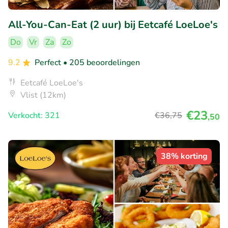
All-You-Can-Eat (2 uur) bij Eetcafé LoeLoe's
Do
Vr
Za
Zo
9.2
Perfect
• 205 beoordelingen
Eetcafé LoeLoe's
Vlist (12km)
€23
Verkocht: 321
€36
,75
,50
38% korting