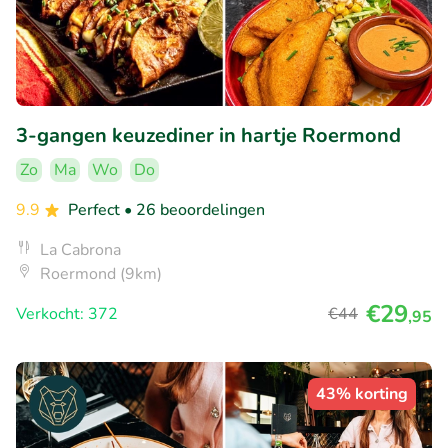
3-gangen keuzediner in hartje Roermond
Zo
Ma
Wo
Do
9.9
Perfect
• 26 beoordelingen
La Cabrona
Roermond (9km)
€29
Verkocht: 372
€44
,95
43% korting