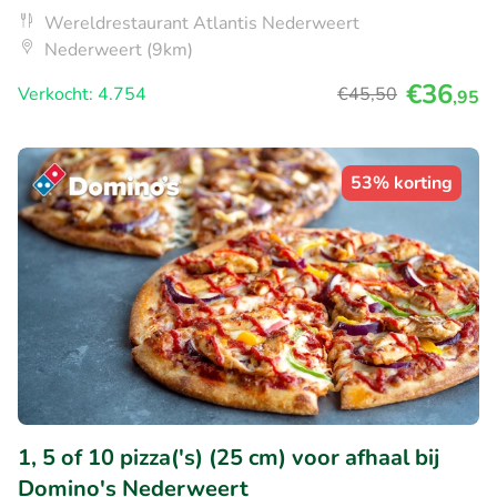
Wereldrestaurant Atlantis Nederweert
Nederweert (9km)
€36
Verkocht: 4.754
€45
,50
,95
53% korting
1, 5 of 10 pizza('s) (25 cm) voor afhaal bij
Domino's Nederweert