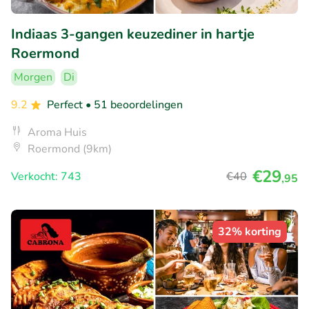
Indiaas 3-gangen keuzediner in hartje
Roermond
Morgen
Di
9.2
Perfect
• 51 beoordelingen
Aroma Huis
Roermond (9km)
€29
Verkocht: 743
€40
,95
32% korting