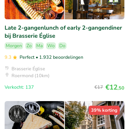
Late 2-gangenlunch of early 2-gangendiner
bij Brasserie Église
Morgen
Zo
Ma
Wo
Do
9.3
Perfect
• 1.932 beoordelingen
Brasserie Église
Roermond (10km)
€12
Verkocht: 137
€17
,50
39% korting