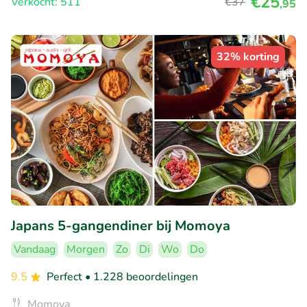
€25
Verkocht: 511
€37
,95
32% korting
Japans 5-gangendiner bij Momoya
Vandaag
Morgen
Zo
Di
Wo
Do
9.5
Perfect
• 1.228 beoordelingen
Momoya