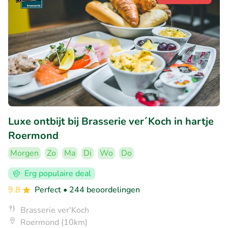
Luxe ontbijt bij Brasserie ver´Koch in hartje
Roermond
Morgen
Zo
Ma
Di
Wo
Do
Erg populaire deal
9.8
Perfect
• 244 beoordelingen
Brasserie ver'Koch
Roermond (10km)