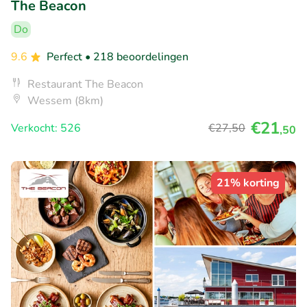
The Beacon
Do
9.6
Perfect
• 218 beoordelingen
Restaurant The Beacon
Wessem (8km)
€21
Verkocht: 526
€27
,50
,50
21% korting