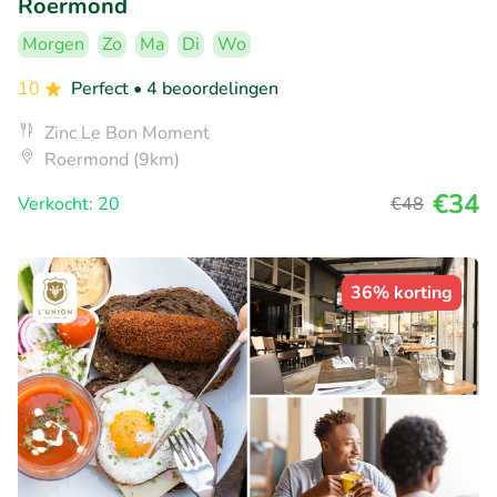
Roermond
Morgen
Zo
Ma
Di
Wo
10
Perfect
• 4 beoordelingen
Zinc Le Bon Moment
Roermond (9km)
€34
Verkocht: 20
€48
36% korting