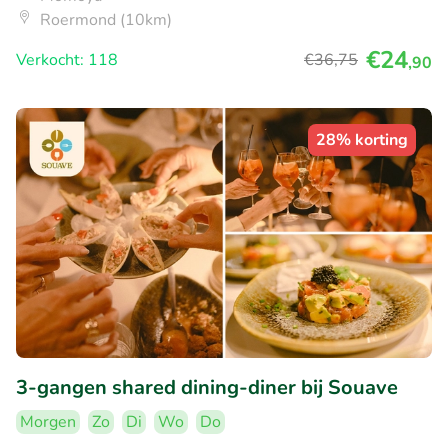
Roermond (10km)
€24
Verkocht: 118
€36
,75
,90
28% korting
3-gangen shared dining-diner bij Souave
Morgen
Zo
Di
Wo
Do