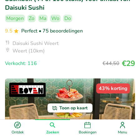
Daisuki Sushi
Morgen
Zo
Ma
Wo
Do
9.5
Perfect
• 75 beoordelingen
Daisuki Sushi Weert
Weert (10km)
€29
Verkocht: 116
€44
,50
43% korting
Toon op kaart
Ontdek
Zoeken
Boekingen
Menu