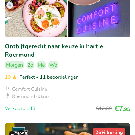
Ontbijtgerecht naar keuze in hartje
Roermond
Morgen
Zo
Ma
Wo
10
Perfect
• 11 beoordelingen
Comfort Cuisine
Roermond (9km)
€7
Verkocht: 143
€12
,50
,95
26% korting