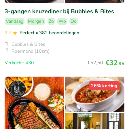
3-gangen keuzediner bij Bubbles & Bites
Vandaag
Morgen
Zo
Wo
Do
9.7
Perfect
• 382 beoordelingen
Bubbles & Bites
Roermond (10km)
€32
Verkocht: 430
€52
,50
,95
26% korting