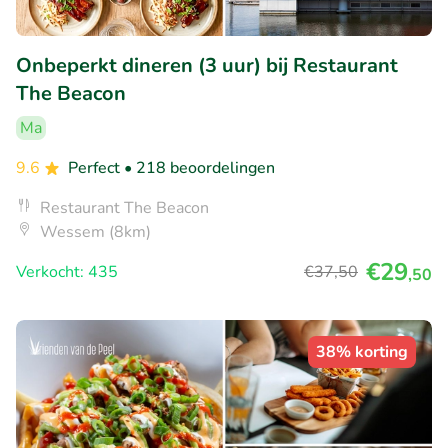
Onbeperkt dineren (3 uur) bij Restaurant
The Beacon
Ma
9.6
Perfect
• 218 beoordelingen
Restaurant The Beacon
Wessem (8km)
€29
Verkocht: 435
€37
,50
,50
38% korting