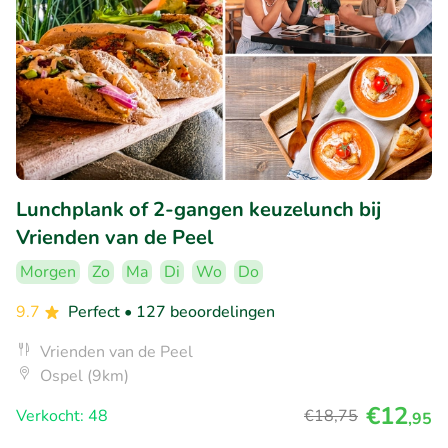
Lunchplank of 2-gangen keuzelunch bij
Vrienden van de Peel
Morgen
Zo
Ma
Di
Wo
Do
9.7
Perfect
• 127 beoordelingen
Vrienden van de Peel
Ospel (9km)
€12
Verkocht: 48
€18
,75
,95