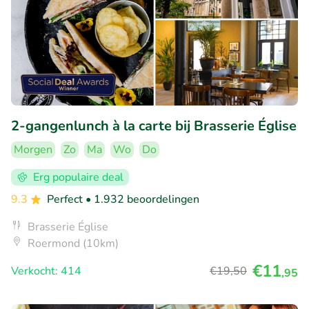
2-gangenlunch à la carte bij Brasserie Église
Morgen
Zo
Ma
Wo
Do
Erg populaire deal
9.3
Perfect
• 1.932 beoordelingen
Brasserie Église
Roermond (10km)
€11
Verkocht: 414
€19
,50
,95