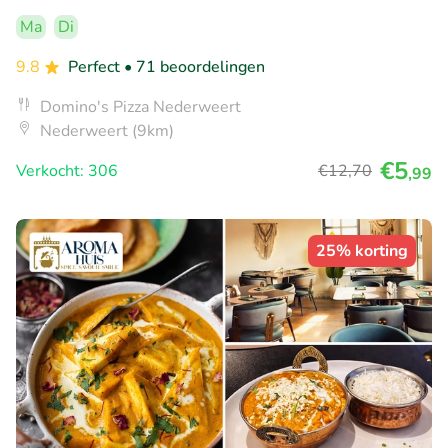
Ma
Di
9.8
Perfect
• 71 beoordelingen
Domino's Pizza Nederweert
Nederweert (9km)
€5
Verkocht: 306
€12
,70
,99
25% korting