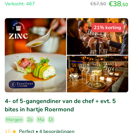
€38
Verkocht: 467
€57
,50
,50
21% korting
4- of 5-gangendiner van de chef + evt. 5
bites in hartje Roermond
Morgen
Zo
Ma
Di
10
Perfect
• 4 beoordelingen