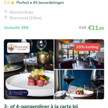
9.8
Perfect
• 45 beoordelingen
Munsteriëske
Roermond (10km)
€11
Verkocht: 399
€19
,95
20% korting
3- of 4-gangendiner à la carte bij