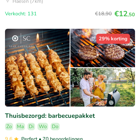
Haelen (7km)
€12
Verkocht: 131
€18
,90
,50
29% korting
Thuisbezorgd: barbecuepakket
Zo
Ma
Di
Wo
Do
9.6
Perfect
• 70 beoordelingen