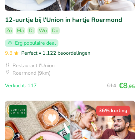
12-uurtje bij l'Union in hartje Roermond
Zo
Ma
Di
Wo
Do
Erg populaire deal
9.8
Perfect
• 1.122 beoordelingen
Restaurant l'Union
Roermond (9km)
€8
Verkocht: 117
€14
,95
36% korting