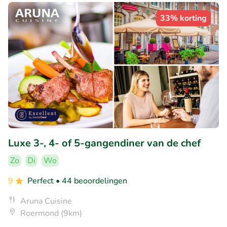
33% korting
Luxe 3-, 4- of 5-gangendiner van de chef
Zo
Di
Wo
9
Perfect
• 44 beoordelingen
Aruna Cuisine
Roermond (9km)