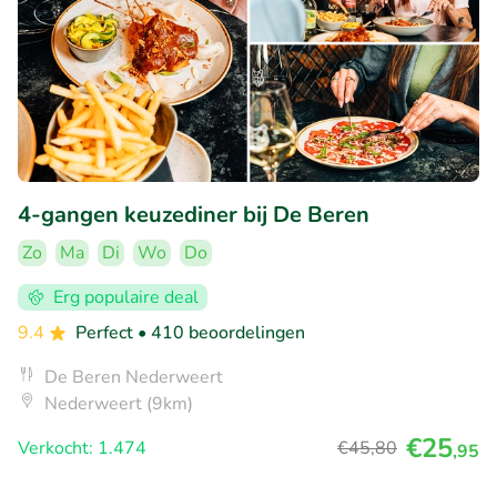
4-gangen keuzediner bij De Beren
Zo
Ma
Di
Wo
Do
Erg populaire deal
9.4
Perfect
• 410 beoordelingen
De Beren Nederweert
Nederweert (9km)
€25
Verkocht: 1.474
€45
,80
,95