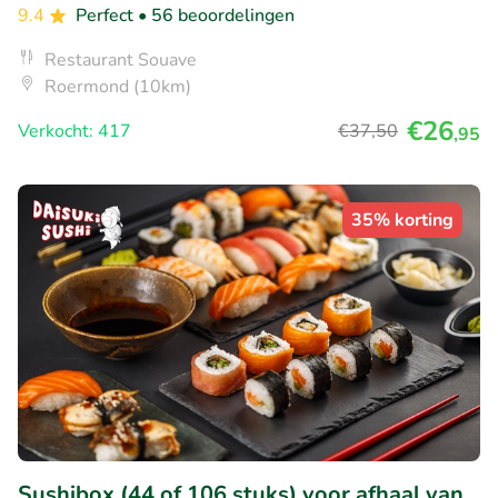
9.4
Perfect
• 56 beoordelingen
Restaurant Souave
Roermond (10km)
€26
Verkocht: 417
€37
,50
,95
35% korting
Sushibox (44 of 106 stuks) voor afhaal van