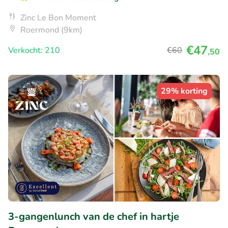
Zinc Le Bon Moment
Roermond (9km)
€47
Verkocht: 210
€60
,50
29% korting
3-gangenlunch van de chef in hartje