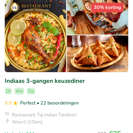
30% korting
Indiaas 3-gangen keuzediner
Di
Wo
Do
9.8
Perfect
• 22 beoordelingen
Restaurant Taj Indian Tandoori
Weert (10km)