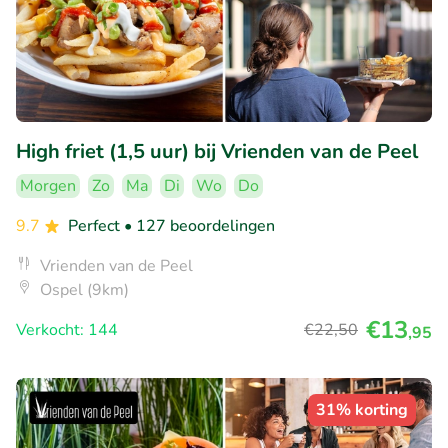
High friet (1,5 uur) bij Vrienden van de Peel
Morgen
Zo
Ma
Di
Wo
Do
9.7
Perfect
• 127 beoordelingen
Vrienden van de Peel
Ospel (9km)
€13
Verkocht: 144
€22
,50
,95
31% korting