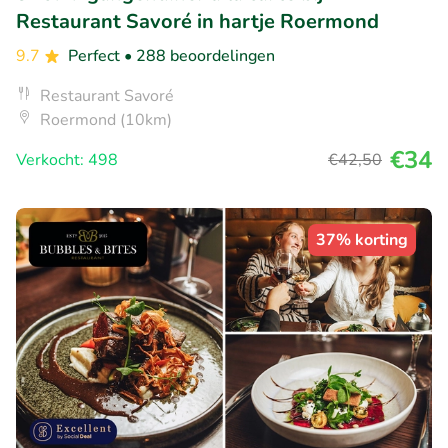
Restaurant Savoré in hartje Roermond
9.7
Perfect
• 288 beoordelingen
Restaurant Savoré
Roermond (10km)
€34
Verkocht: 498
€42
,50
37% korting