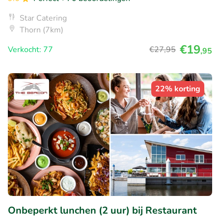
Star Catering
Thorn (7km)
€19
Verkocht: 77
€27
,95
,95
22% korting
Onbeperkt lunchen (2 uur) bij Restaurant