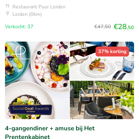
Restaurant Puur Leiden
Leiden (0km)
€28
Verkocht: 37
€47
,50
,50
37% korting
4-gangendiner + amuse bij Het
Prentenkabinet