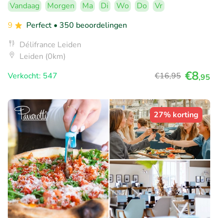
Vandaag
Morgen
Ma
Di
Wo
Do
Vr
9
Perfect
• 350 beoordelingen
Délifrance Leiden
Leiden (0km)
€8
Verkocht: 547
€16
,95
,95
27% korting