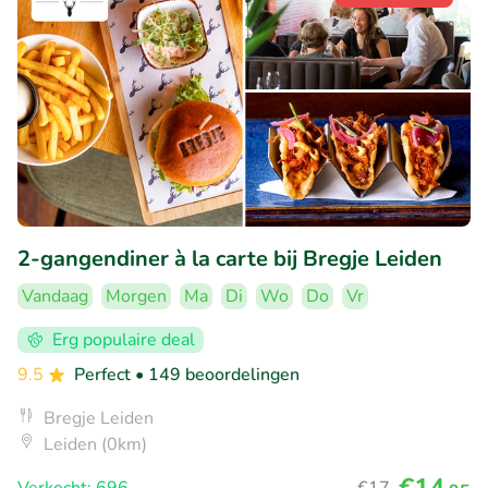
2-gangendiner à la carte bij Bregje Leiden
Vandaag
Morgen
Ma
Di
Wo
Do
Vr
Erg populaire deal
9.5
Perfect
• 149 beoordelingen
Bregje Leiden
Leiden (0km)