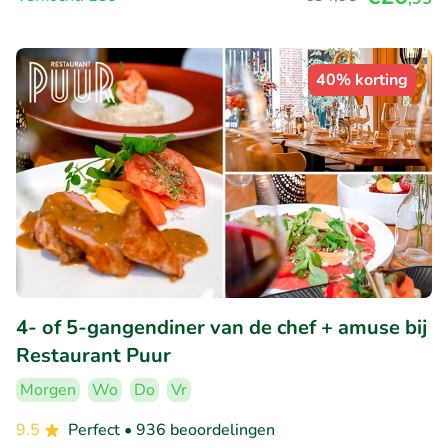
40% korting
4- of 5-gangendiner van de chef + amuse bij
Restaurant Puur
Morgen
Wo
Do
Vr
9.5
Perfect
• 936 beoordelingen