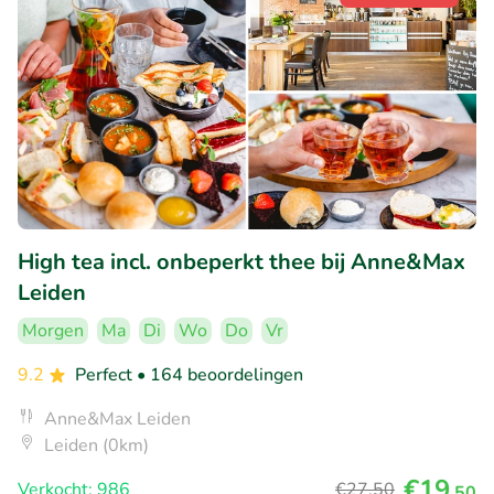
High tea incl. onbeperkt thee bij Anne&Max
Leiden
Morgen
Ma
Di
Wo
Do
Vr
9.2
Perfect
• 164 beoordelingen
Anne&Max Leiden
Leiden (0km)
€19
Verkocht: 986
€27
,50
,50