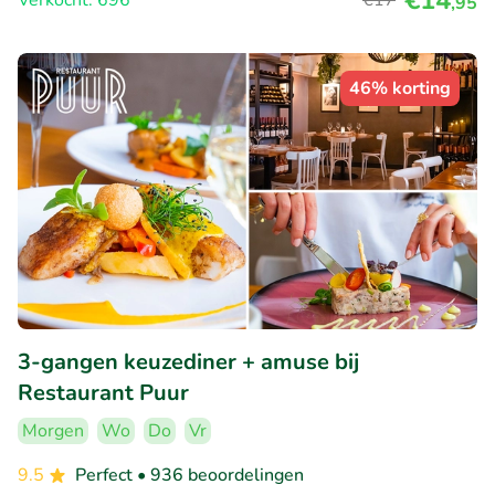
€14
Verkocht: 696
€17
,95
46% korting
3-gangen keuzediner + amuse bij
Restaurant Puur
Morgen
Wo
Do
Vr
9.5
Perfect
• 936 beoordelingen