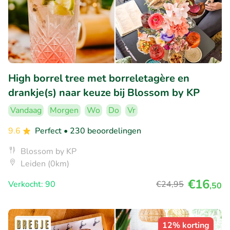
High borrel tree met borreletagère en
drankje(s) naar keuze bij Blossom by KP
Vandaag
Morgen
Wo
Do
Vr
9.6
Perfect
• 230 beoordelingen
Blossom by KP
Leiden (0km)
€16
Verkocht: 90
€24
,95
,50
12% korting