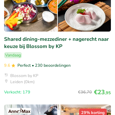
Shared dining-mezzediner + nagerecht naar
keuze bij Blossom by KP
Vandaag
9.6
Perfect
• 230 beoordelingen
Blossom by KP
Leiden (0km)
€23
Verkocht: 179
€36
,70
,95
29% korting