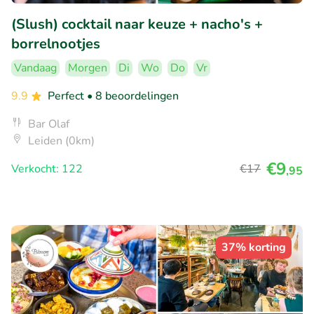
(Slush) cocktail naar keuze + nacho's +
borrelnootjes
Vandaag
Morgen
Di
Wo
Do
Vr
9.9
Perfect
• 8 beoordelingen
Bar Olaf
Leiden (0km)
€9
Verkocht: 122
€17
,95
37% korting