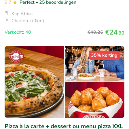
9.7
Perfect
• 25 beoordelingen
Kap Africa
Charleroi (0km)
€24
Verkocht: 40
€40
,25
,90
35% korting
Pizza à la carte + dessert ou menu pizza XXL