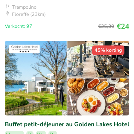
Trampolino
Floreffe (23km)
€24
Verkocht: 97
€35
,30
45% korting
Buffet petit-déjeuner au Golden Lakes Hotel