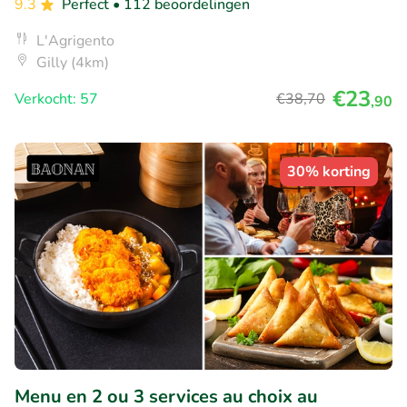
9.3
Perfect
• 112 beoordelingen
L'Agrigento
Gilly (4km)
€23
Verkocht: 57
€38
,70
,90
30% korting
Menu en 2 ou 3 services au choix au