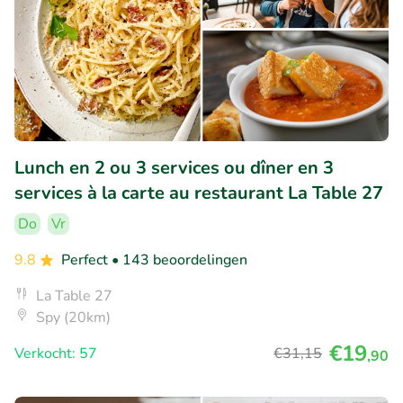
Lunch en 2 ou 3 services ou dîner en 3
services à la carte au restaurant La Table 27
Do
Vr
9.8
Perfect
• 143 beoordelingen
La Table 27
Spy (20km)
€19
Verkocht: 57
€31
,15
,90