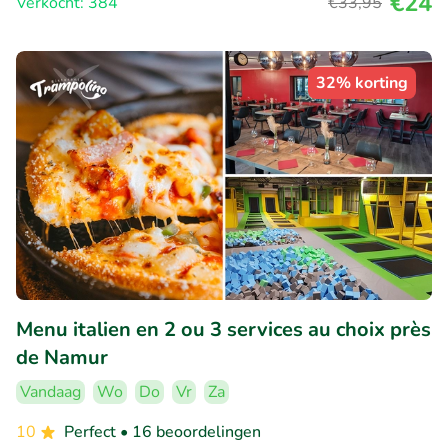
€24
Verkocht: 384
€33
,95
32% korting
Menu italien en 2 ou 3 services au choix près
de Namur
Vandaag
Wo
Do
Vr
Za
10
Perfect
• 16 beoordelingen