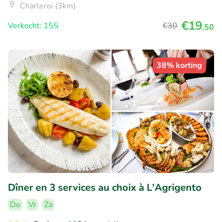
Charleroi (3km)
€19
Verkocht: 155
€30
,50
38% korting
Dîner en 3 services au choix à L'Agrigento
Do
Vr
Za