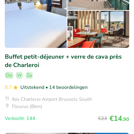
Buffet petit-déjeuner + verre de cava près
de Charleroi
Do
Vr
Za
8.7
Uitstekend
• 14 beoordelingen
Ibis Charleroi Airport Brussels South
Fleurus (8km)
€14
Verkocht: 144
€23
,90