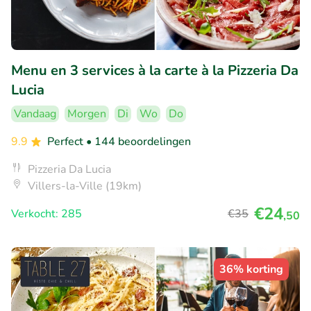
Menu en 3 services à la carte à la Pizzeria Da
Lucia
Vandaag
Morgen
Di
Wo
Do
9.9
Perfect
• 144 beoordelingen
Pizzeria Da Lucia
Villers-la-Ville (19km)
€24
Verkocht: 285
€35
,50
36% korting