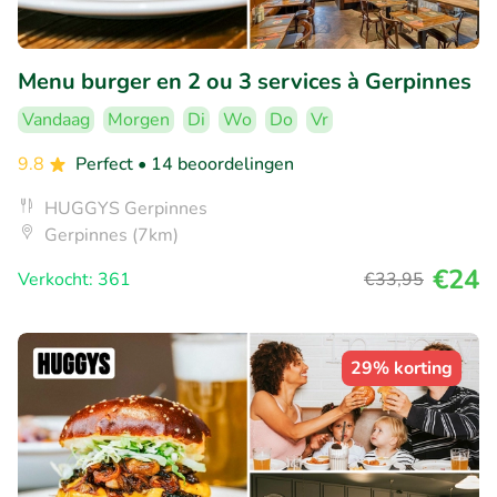
Menu burger en 2 ou 3 services à Gerpinnes
Vandaag
Morgen
Di
Wo
Do
Vr
9.8
Perfect
• 14 beoordelingen
HUGGYS Gerpinnes
Gerpinnes (7km)
€24
Verkocht: 361
€33
,95
29% korting