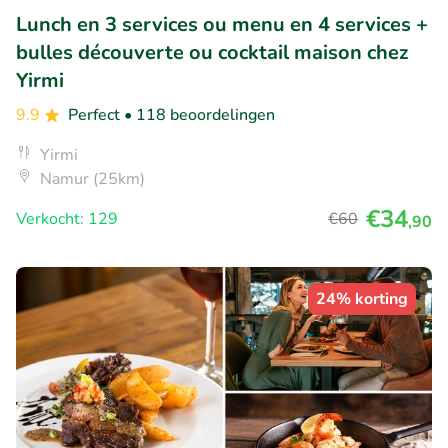
Lunch en 3 services ou menu en 4 services +
bulles découverte ou cocktail maison chez
Yirmi
9.9
Perfect
• 118 beoordelingen
Yirmi
Namur (25km)
€34
Verkocht: 129
€60
,90
24% korting