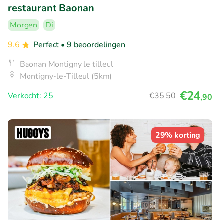
restaurant Baonan
Morgen
Di
9.6
Perfect
• 9 beoordelingen
Baonan Montigny le tilleul
Montigny-le-Tilleul (5km)
€24
Verkocht: 25
€35
,50
,90
29% korting