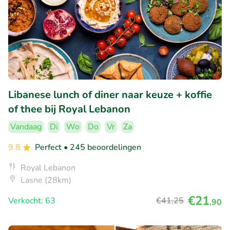
Libanese lunch of diner naar keuze + koffie
of thee bij Royal Lebanon
Vandaag
Di
Wo
Do
Vr
Za
9.8
Perfect
• 245 beoordelingen
Royal Lebanon
Lasne (28km)
€21
Verkocht: 63
€41
,25
,90