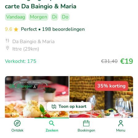
carte Da Baingio & Maria
Vandaag
Morgen
Di
Do
9.6
Perfect
• 198 beoordelingen
Da Baingio & Maria
Ittre (29km)
€19
Verkocht: 175
€31
,40
35% korting
Toon op kaart
Ontdek
Zoeken
Boekingen
Menu