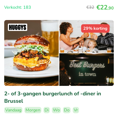
€22
Verkocht: 183
€32
,90
29% korting
2- of 3-gangen burgerlunch of -diner in
Brussel
Vandaag
Morgen
Di
Wo
Do
Vr