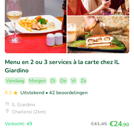
Menu en 2 ou 3 services à la carte chez IL
Giardino
Vandaag
Morgen
Di
Do
Vr
Za
8.5
Uitstekend
• 42 beoordelingen
IL Giardino
Charleroi (2km)
€24
Verkocht: 49
€41
,45
,90