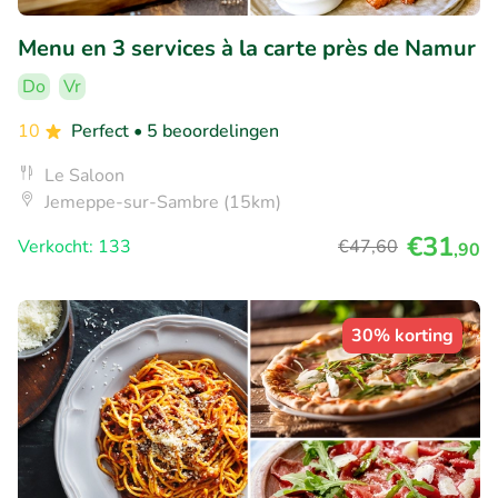
Menu en 3 services à la carte près de Namur
Do
Vr
10
Perfect
• 5 beoordelingen
Le Saloon
Jemeppe-sur-Sambre (15km)
€31
Verkocht: 133
€47
,60
,90
30% korting