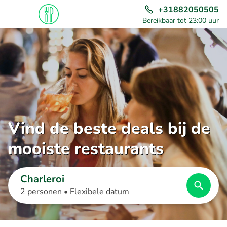
+31882050505
Bereikbaar tot 23:00 uur
Vind de beste deals bij de
mooiste restaurants
Charleroi
2 personen •
Flexibele datum