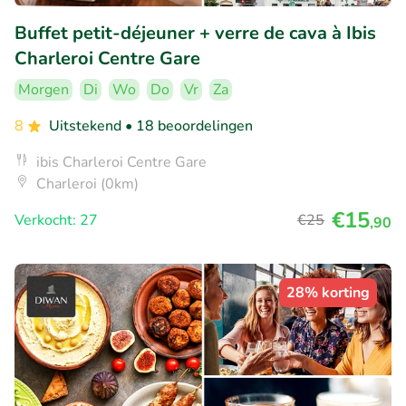
Buffet petit-déjeuner + verre de cava à Ibis
Charleroi Centre Gare
Morgen
Di
Wo
Do
Vr
Za
8
Uitstekend
• 18 beoordelingen
ibis Charleroi Centre Gare
Charleroi (0km)
€15
Verkocht: 27
€25
,90
28% korting