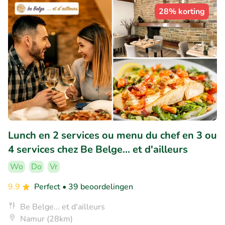
28% korting
Lunch en 2 services ou menu du chef en 3 ou
4 services chez Be Belge... et d'ailleurs
Wo
Do
Vr
9.9
Perfect
• 39 beoordelingen
Be Belge... et d'ailleurs
Namur (28km)