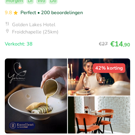
Morgen
Di
Wo
Do
9.8
Perfect
• 200 beoordelingen
Golden Lakes Hotel
Froidchapelle (25km)
€14
Verkocht: 38
€27
,90
42% korting