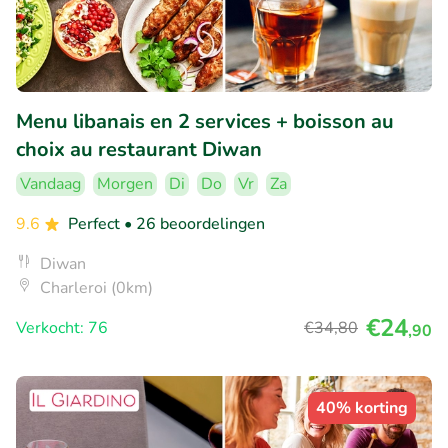
Menu libanais en 2 services + boisson au
choix au restaurant Diwan
Vandaag
Morgen
Di
Do
Vr
Za
9.6
Perfect
• 26 beoordelingen
Diwan
Charleroi (0km)
€24
Verkocht: 76
€34
,80
,90
40% korting