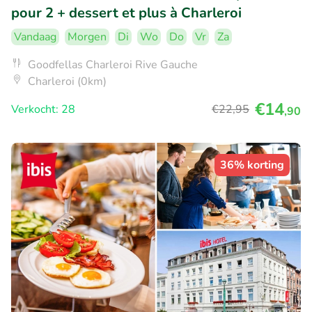
pour 2 + dessert et plus à Charleroi
Vandaag
Morgen
Di
Wo
Do
Vr
Za
Goodfellas Charleroi Rive Gauche
Charleroi (0km)
€14
Verkocht: 28
€22
,95
,90
36% korting