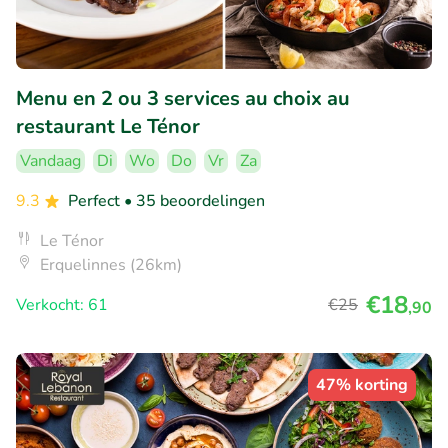
Menu en 2 ou 3 services au choix au
restaurant Le Ténor
Vandaag
Di
Wo
Do
Vr
Za
9.3
Perfect
• 35 beoordelingen
Le Ténor
Erquelinnes (26km)
€18
Verkocht: 61
€25
,90
47% korting