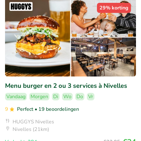
29% korting
Menu burger en 2 ou 3 services à Nivelles
Vandaag
Morgen
Di
Wo
Do
Vr
9
Perfect
• 19 beoordelingen
HUGGYS Nivelles
Nivelles (21km)