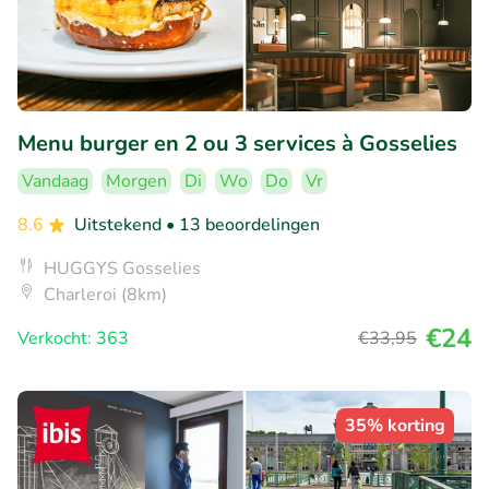
Menu burger en 2 ou 3 services à Gosselies
Vandaag
Morgen
Di
Wo
Do
Vr
8.6
Uitstekend
• 13 beoordelingen
HUGGYS Gosselies
Charleroi (8km)
€24
Verkocht: 363
€33
,95
35% korting