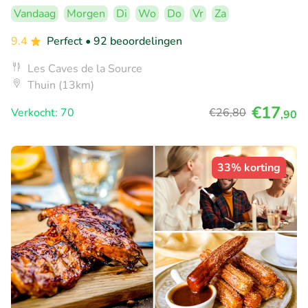
Vandaag
Morgen
Di
Wo
Do
Vr
Za
9.4
Perfect
• 92 beoordelingen
Les Caves de la Source
Thuin (13km)
€17
Verkocht: 70
€26
,80
,90
33% korting