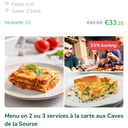
Fiesta Grill
Gozee (11km)
€33
Verkocht: 33
€41
,50
,20
33% korting
Menu en 2 ou 3 services à la carte aux Caves
de la Source