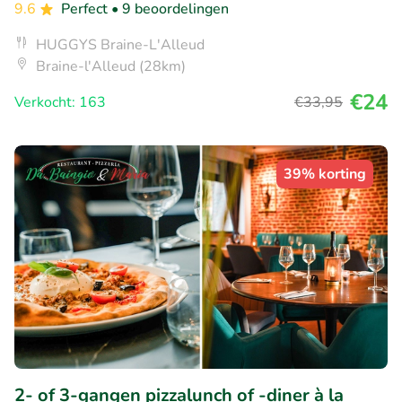
9.6
Perfect
• 9 beoordelingen
HUGGYS Braine-L'Alleud
Braine-l'Alleud (28km)
€24
Verkocht: 163
€33
,95
39% korting
2- of 3-gangen pizzalunch of -diner à la