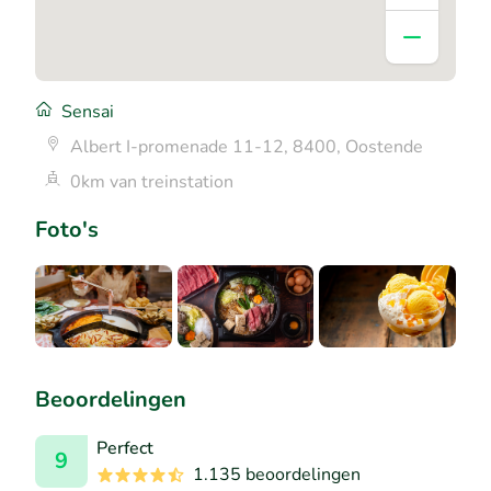
Sensai
Albert I-promenade 11-12, 8400, Oostende
0km van treinstation
Foto's
Beoordelingen
Perfect
9
1.135 beoordelingen