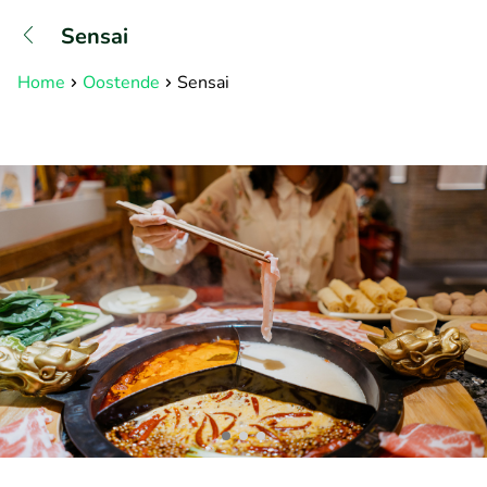
+31882050505
Sensai
Bereikbaar tot 23:00 uur
Home
Oostende
Sensai