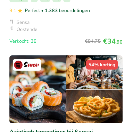
9.1
Perfect
• 1.383 beoordelingen
Sensai
Oostende
€34
Verkocht: 38
€84
,75
,90
54% korting
Aziatisch tapasdiner bij Sensai