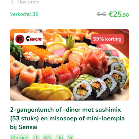
Oostende
€25
Verkocht: 39
€45
,90
59% korting
2-gangenlunch of -diner met sushimix
(53 stuks) en misosoep of mini-loempia
bij Sensai
Morgen
Di
Wo
Do
Vr