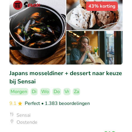
43% korting
Japans mosseldiner + dessert naar keuze
bij Sensai
Morgen
Di
Wo
Do
Vr
Za
9.1
Perfect
• 1.383 beoordelingen
Sensai
Oostende