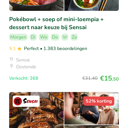
Pokébowl + soep of mini-loempia +
dessert naar keuze bij Sensai
Morgen
Di
Wo
Do
Vr
Za
9.1
Perfect
• 1.383 beoordelingen
Sensai
Oostende
€15
Verkocht: 368
€31
,40
,50
52% korting