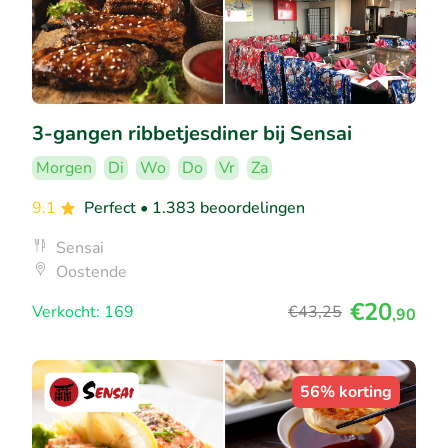
3-gangen ribbetjesdiner bij Sensai
Morgen
Di
Wo
Do
Vr
Za
9.1
Perfect
• 1.383 beoordelingen
Sensai
Oostende
€20
Verkocht: 169
€43
,25
,90
56% korting