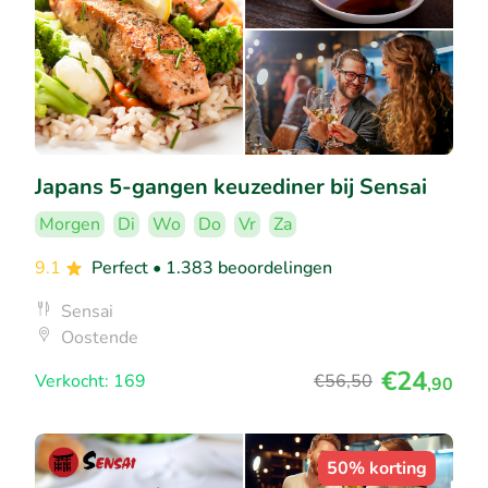
Japans 5-gangen keuzediner bij Sensai
Morgen
Di
Wo
Do
Vr
Za
9.1
Perfect
• 1.383 beoordelingen
Sensai
Oostende
€24
Verkocht: 169
€56
,50
,90
50% korting