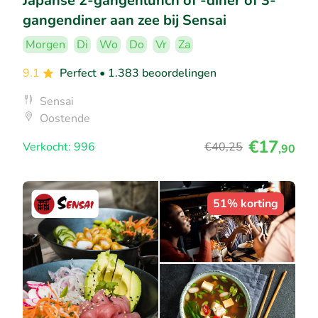
Japanse 2-gangenlunch of -diner of 3-
gangendiner aan zee bij Sensai
Morgen
Di
Wo
Do
Vr
Za
9.1
Perfect
• 1.383 beoordelingen
Sensai
Oostende
€17
Verkocht: 996
€40
,25
,90
51% korting