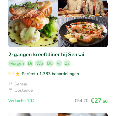
2-gangen kreeftdiner bij Sensai
Morgen
Di
Wo
Do
Vr
Za
9.1
Perfect
• 1.383 beoordelingen
Sensai
Oostende
€27
Verkocht: 104
€54
,70
,50