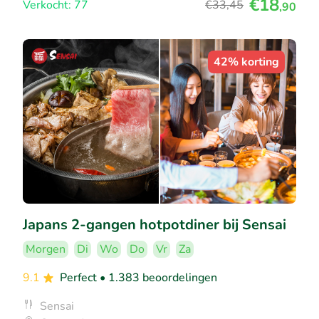
€18
Verkocht: 77
€33
,45
,90
42% korting
Japans 2-gangen hotpotdiner bij Sensai
Morgen
Di
Wo
Do
Vr
Za
9.1
Perfect
• 1.383 beoordelingen
Sensai