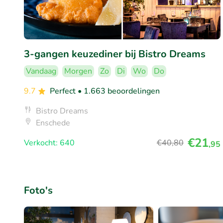
3-gangen keuzediner bij Bistro Dreams
Vandaag
Morgen
Zo
Di
Wo
Do
9.7
Perfect
• 1.663 beoordelingen
Bistro Dreams
Enschede
€21
Verkocht: 640
€40
,80
,95
Foto's