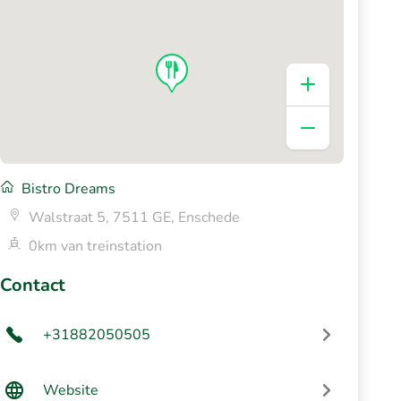
Bistro Dreams
Walstraat 5, 7511 GE, Enschede
0km van treinstation
Contact
+31882050505
Website