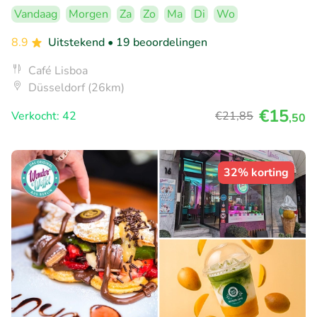
Vandaag
Morgen
Za
Zo
Ma
Di
Wo
8.9
Uitstekend
• 19 beoordelingen
Café Lisboa
Düsseldorf (26km)
€15
Verkocht: 42
€21
,85
,50
32% korting