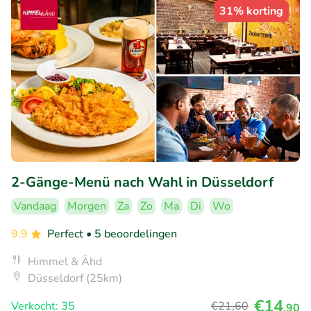
31% korting
2-Gänge-Menü nach Wahl in Düsseldorf
Vandaag
Morgen
Za
Zo
Ma
Di
Wo
9.9
Perfect
• 5 beoordelingen
Himmel & Ähd
Düsseldorf (25km)
€14
Verkocht: 35
€21
,60
,90