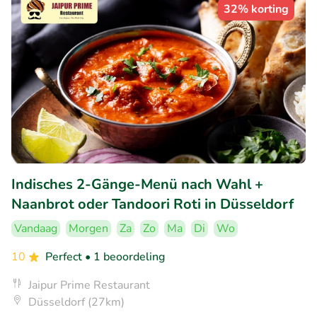
32% korting
Indisches 2-Gänge-Menü nach Wahl +
Naanbrot oder Tandoori Roti in Düsseldorf
Vandaag
Morgen
Za
Zo
Ma
Di
Wo
10
Perfect
• 1 beoordeling
Jaipur Prime Restaurant
Düsseldorf (27km)