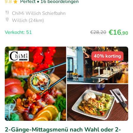
9.8
Perfect
• 16 beoordelingen
ChiMi Willich Schiefbahn
Willich (24km)
€16
Verkocht: 51
€28
,20
,90
40% korting
2-Gänge-Mittagsmenü nach Wahl oder 2-