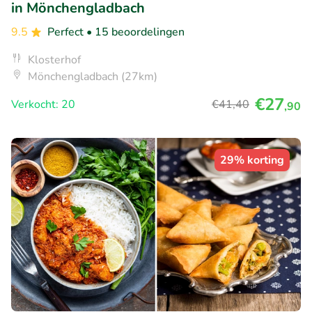
in Mönchengladbach
9.5
Perfect
• 15 beoordelingen
Klosterhof
Mönchengladbach (27km)
€27
Verkocht: 20
€41
,40
,90
29% korting