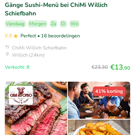
Gänge Sushi-Menü bei ChiMi Willich
Schiefbahn
Vandaag
Morgen
Za
Di
Wo
9.8
Perfect
• 16 beoordelingen
ChiMi Willich Schiefbahn
Willich (24km)
€13
Verkocht: 8
€23
,30
,90
41% korting