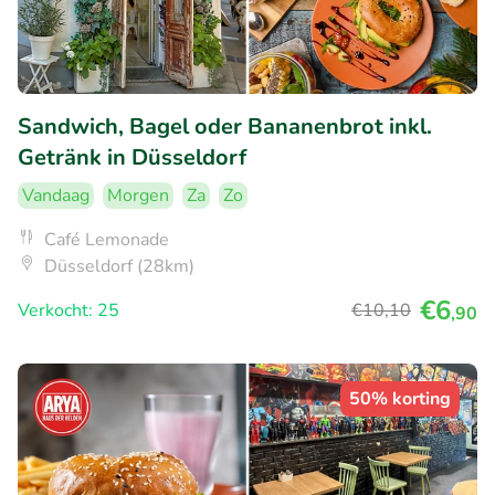
Sandwich, Bagel oder Bananenbrot inkl.
Getränk in Düsseldorf
Vandaag
Morgen
Za
Zo
Café Lemonade
Düsseldorf (28km)
€6
Verkocht: 25
€10
,10
,90
50% korting