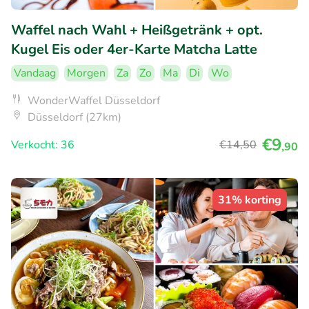
Waffel nach Wahl + Heißgetränk + opt.
Kugel Eis oder 4er-Karte Matcha Latte
Vandaag
Morgen
Za
Zo
Ma
Di
Wo
WonderWaffel Düsseldorf
Düsseldorf (27km)
€9
Verkocht: 36
€14
,50
,90
31% korting