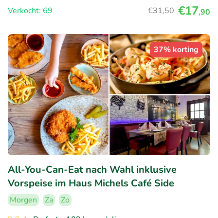
€17
Verkocht: 69
€31
,50
,90
37% korting
All-You-Can-Eat nach Wahl inklusive
Vorspeise im Haus Michels Café Side
Morgen
Za
Zo