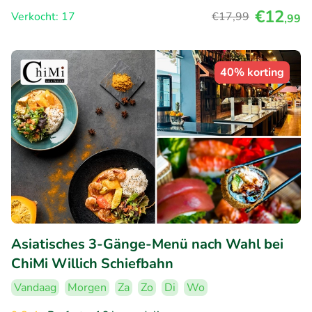
€12
Verkocht: 17
€17
,99
,99
40% korting
Asiatisches 3-Gänge-Menü nach Wahl bei
ChiMi Willich Schiefbahn
Vandaag
Morgen
Za
Zo
Di
Wo