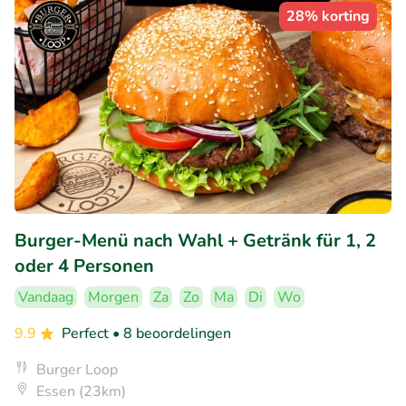
28% korting
Burger-Menü nach Wahl + Getränk für 1, 2
oder 4 Personen
Vandaag
Morgen
Za
Zo
Ma
Di
Wo
9.9
Perfect
• 8 beoordelingen
Burger Loop
Essen (23km)