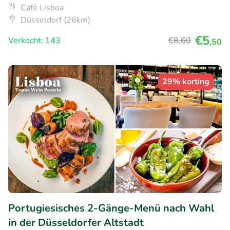
Café Lisboa
Düsseldorf (26km)
€5
Verkocht: 143
€8
,60
,50
29% korting
Portugiesisches 2-Gänge-Menü nach Wahl
in der Düsseldorfer Altstadt