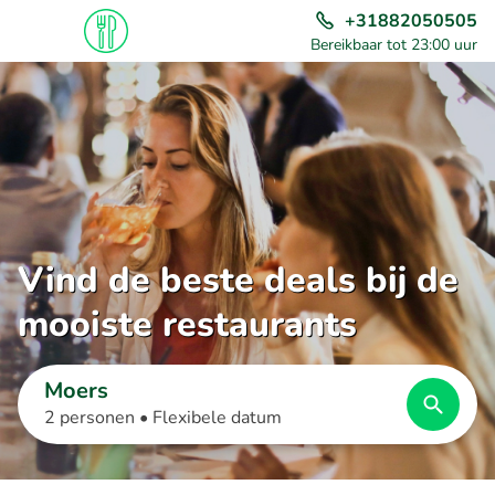
+31882050505
Bereikbaar tot 23:00 uur
Vind de beste deals bij de
mooiste restaurants
Moers
2 personen •
Flexibele datum