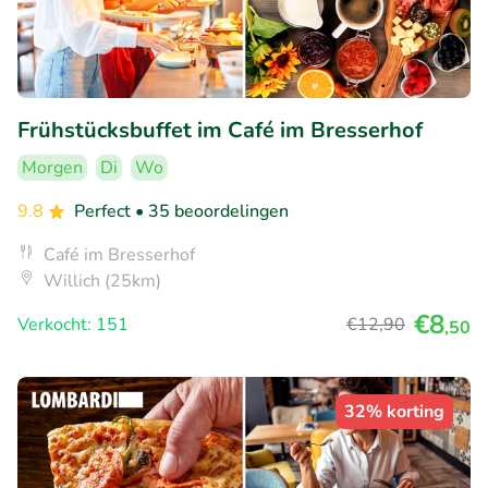
Frühstücksbuffet im Café im Bresserhof
Morgen
Di
Wo
9.8
Perfect
• 35 beoordelingen
Café im Bresserhof
Willich (25km)
€8
Verkocht: 151
€12
,90
,50
32% korting