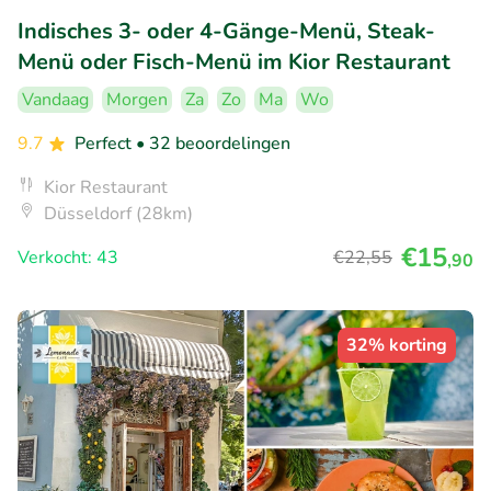
Indisches 3- oder 4-Gänge-Menü, Steak-
Menü oder Fisch-Menü im Kior Restaurant
Vandaag
Morgen
Za
Zo
Ma
Wo
9.7
Perfect
• 32 beoordelingen
Kior Restaurant
Düsseldorf (28km)
€15
Verkocht: 43
€22
,55
,90
32% korting