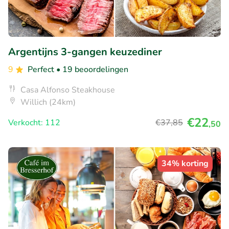
Argentijns 3-gangen keuzediner
9
Perfect
• 19 beoordelingen
Casa Alfonso Steakhouse
Willich (24km)
€22
Verkocht: 112
€37
,85
,50
34% korting