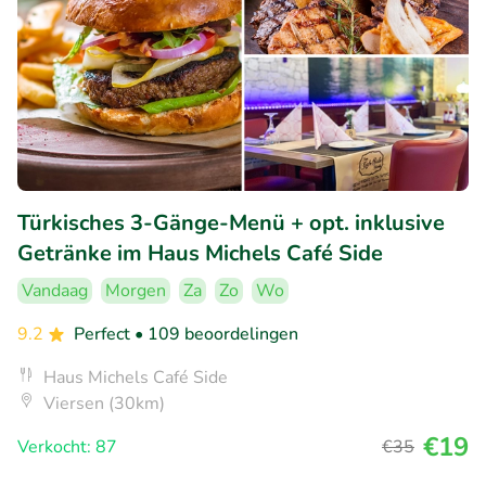
Türkisches 3-Gänge-Menü + opt. inklusive
Getränke im Haus Michels Café Side
Vandaag
Morgen
Za
Zo
Wo
9.2
Perfect
• 109 beoordelingen
Haus Michels Café Side
Viersen (30km)
€19
Verkocht: 87
€35