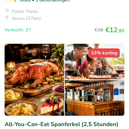
7.9
Goed
• 5 beoordelingen
Flotte Theke
Neuss (27km)
€12
Verkocht: 37
€18
,90
33% korting
All-You-Can-Eat Spanferkel (2,5 Stunden)