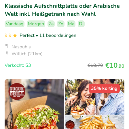
Klassische Aufschnittplatte oder Arabische
Welt inkl. Heißgetränk nach Wahl
Vandaag
Morgen
Za
Zo
Ma
Di
9.9
Perfect
• 11 beoordelingen
Nasouh's
Willich (21km)
€10
Verkocht: 53
€18
,70
,90
35% korting