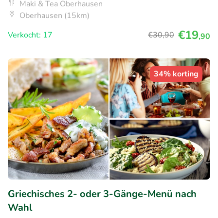
Maki & Tea Oberhausen
Oberhausen (15km)
€19
Verkocht: 17
€30
,90
,90
34% korting
Griechisches 2- oder 3-Gänge-Menü nach
Wahl