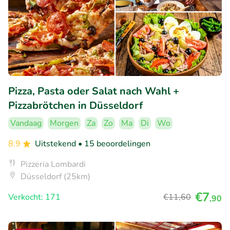
Pizza, Pasta oder Salat nach Wahl +
Pizzabrötchen in Düsseldorf
Vandaag
Morgen
Za
Zo
Ma
Di
Wo
8.9
Uitstekend
• 15 beoordelingen
Pizzeria Lombardi
Düsseldorf (25km)
€7
Verkocht: 171
€11
,60
,90