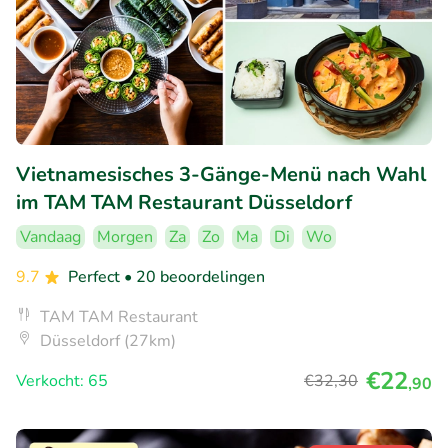
Vietnamesisches 3-Gänge-Menü nach Wahl
im TAM TAM Restaurant Düsseldorf
Vandaag
Morgen
Za
Zo
Ma
Di
Wo
9.7
Perfect
• 20 beoordelingen
TAM TAM Restaurant
Düsseldorf (27km)
€22
Verkocht: 65
€32
,30
,90