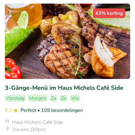
43% korting
3-Gänge-Menü im Haus Michels Café Side
Vandaag
Morgen
Za
Zo
Wo
9.2
Perfect
• 109 beoordelingen
Haus Michels Café Side
Viersen (30km)