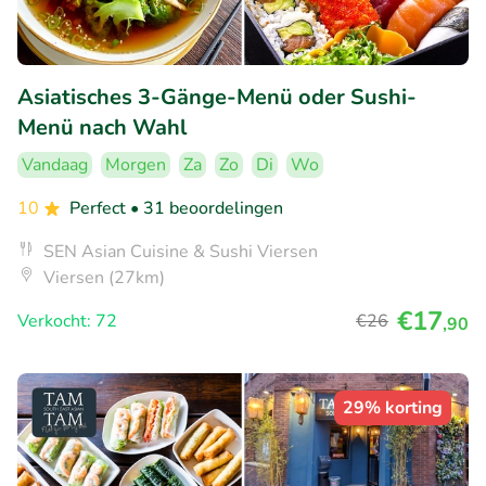
Asiatisches 3-Gänge-Menü oder Sushi-
Menü nach Wahl
Vandaag
Morgen
Za
Zo
Di
Wo
10
Perfect
• 31 beoordelingen
SEN Asian Cuisine & Sushi Viersen
Viersen (27km)
€17
Verkocht: 72
€26
,90
29% korting