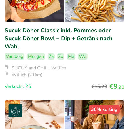
Sucuk Döner Classic inkl. Pommes oder
Sucuk Döner Bowl + Dip + Getränk nach
Wahl
Vandaag
Morgen
Za
Zo
Ma
Wo
SUCUK and CHILL Willich
Willich (21km)
€9
Verkocht: 26
€15
,20
,90
36% korting