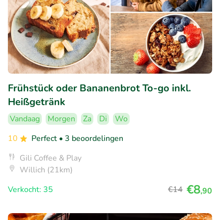
Frühstück oder Bananenbrot To-go inkl.
Heißgetränk
Vandaag
Morgen
Za
Di
Wo
10
Perfect
• 3 beoordelingen
Gili Coffee & Play
Willich (21km)
€8
Verkocht: 35
€14
,90