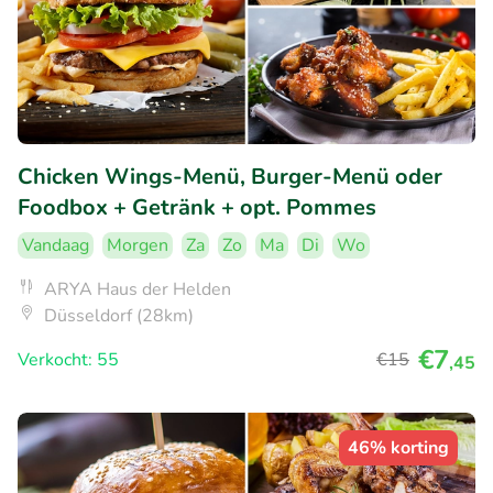
Chicken Wings-Menü, Burger-Menü oder
Foodbox + Getränk + opt. Pommes
Vandaag
Morgen
Za
Zo
Ma
Di
Wo
ARYA Haus der Helden
Düsseldorf (28km)
€7
Verkocht: 55
€15
,45
46% korting