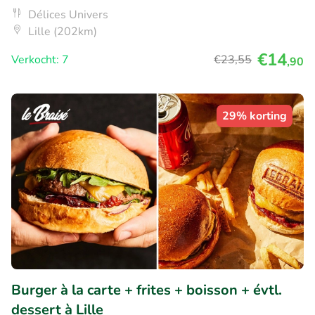
Délices Univers
Lille (202km)
€14
Verkocht: 7
€23
,55
,90
29% korting
Burger à la carte + frites + boisson + évtl.
dessert à Lille