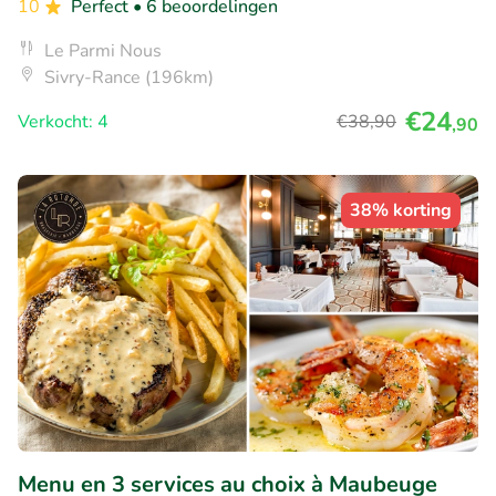
10
Perfect
• 6 beoordelingen
Le Parmi Nous
Sivry-Rance (196km)
€24
Verkocht: 4
€38
,90
,90
38% korting
Menu en 3 services au choix à Maubeuge