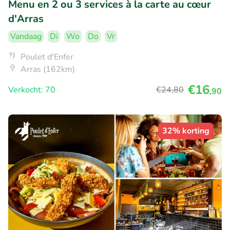
Menu en 2 ou 3 services à la carte au cœur
d'Arras
Vandaag
Di
Wo
Do
Vr
Poulet d'Enfer
Arras (162km)
€16
Verkocht: 70
€24
,80
,90
32% korting