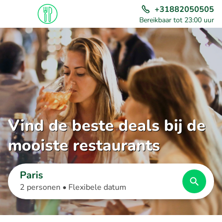
+31882050505
Bereikbaar tot 23:00 uur
Vind de beste deals bij de
mooiste restaurants
Paris
2 personen •
Flexibele datum