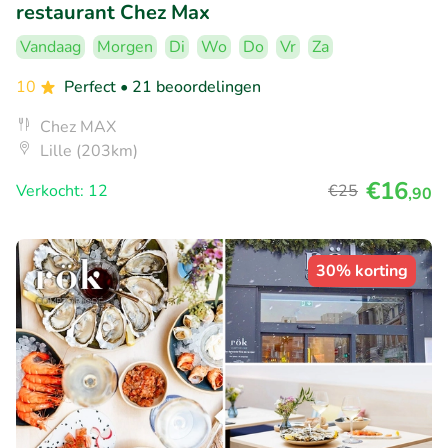
restaurant Chez Max
Vandaag
Morgen
Di
Wo
Do
Vr
Za
10
Perfect
• 21 beoordelingen
Chez MAX
Lille (203km)
€16
Verkocht: 12
€25
,90
30% korting