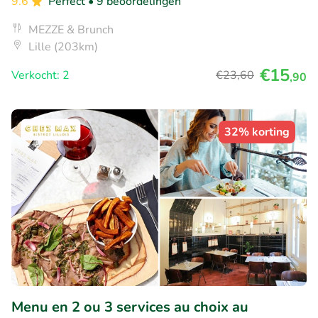
9.6
Perfect
• 9 beoordelingen
MEZZE & Brunch
Lille (203km)
€15
Verkocht: 2
€23
,60
,90
32% korting
Menu en 2 ou 3 services au choix au