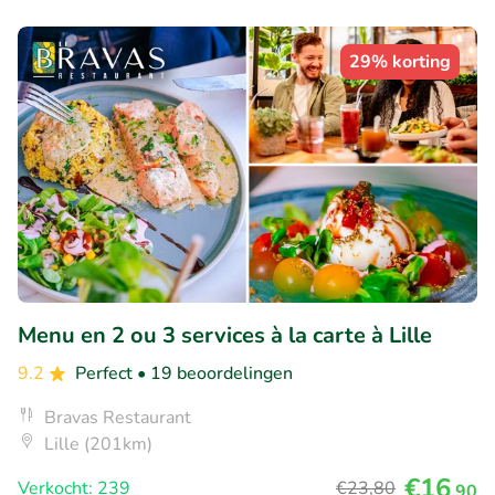
29% korting
Menu en 2 ou 3 services à la carte à Lille
9.2
Perfect
• 19 beoordelingen
Bravas Restaurant
Lille (201km)
€16
Verkocht: 239
€23
,80
,90