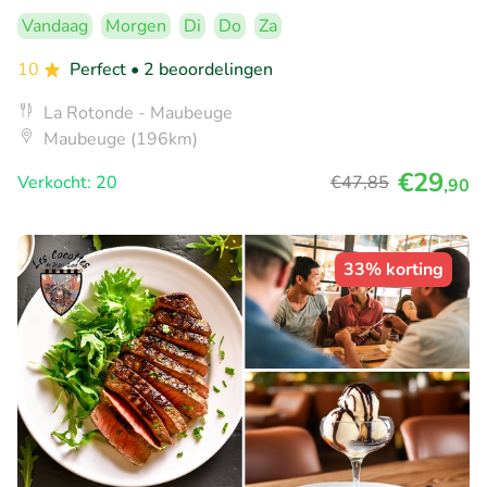
Vandaag
Morgen
Di
Do
Za
10
Perfect
• 2 beoordelingen
La Rotonde - Maubeuge
Maubeuge (196km)
€29
Verkocht: 20
€47
,85
,90
33% korting