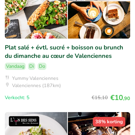
Plat salé + évtl. sucré + boisson ou brunch
du dimanche au cœur de Valenciennes
Vandaag
Di
Do
Yummy Valenciennes
Valenciennes (187km)
€10
Verkocht: 5
€15
,10
,90
38% korting