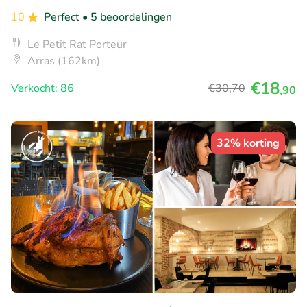
10
Perfect
• 5 beoordelingen
Le Petit Rat Porteur
Arras (162km)
€18
Verkocht: 86
€30
,70
,90
32% korting