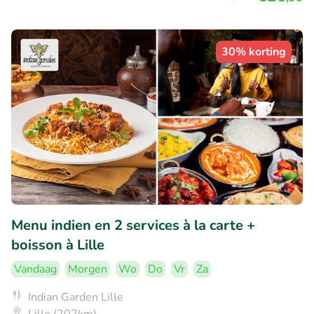
30% korting
Menu indien en 2 services à la carte +
boisson à Lille
Vandaag
Morgen
Wo
Do
Vr
Za
Indian Garden Lille
Lille (202km)