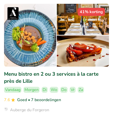
41% korting
Menu bistro en 2 ou 3 services à la carte
près de Lille
Vandaag
Morgen
Di
Wo
Do
Vr
Za
7.6
Goed
• 7 beoordelingen
Auberge du Forgeron