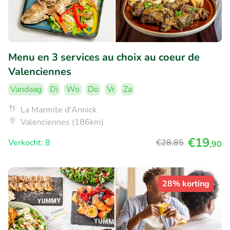
Menu en 3 services au choix au coeur de
Valenciennes
Vandaag
Di
Wo
Do
Vr
Za
La Marmite d'Annick
Valenciennes (186km)
€19
Verkocht: 8
€28
,85
,90
28% korting