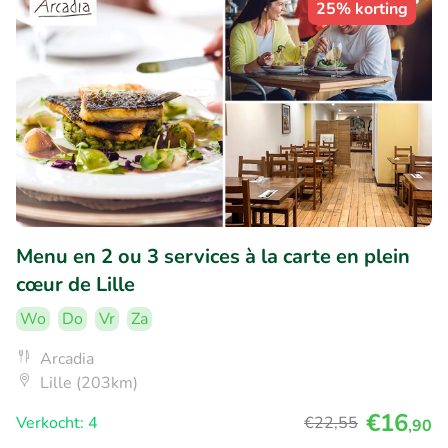
25% korting
Menu en 2 ou 3 services à la carte en plein
cœur de Lille
Wo
Do
Vr
Za
Arcadia
Lille (203km)
€16
Verkocht: 4
€22
,55
,90