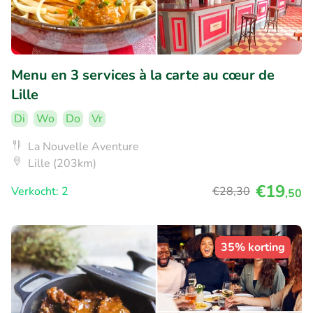
Menu en 3 services à la carte au cœur de
Lille
Di
Wo
Do
Vr
La Nouvelle Aventure
Lille (203km)
€19
Verkocht: 2
€28
,30
,50
35% korting