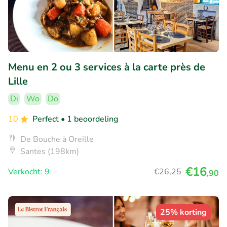
Menu en 2 ou 3 services à la carte près de
Lille
Di
Wo
Do
10
Perfect
• 1 beoordeling
De Bouche à Oreille
Santes (198km)
€16
Verkocht: 9
€26
,25
,90
25% korting