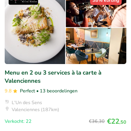
38% korting
Menu en 2 ou 3 services à la carte à
Valenciennes
9.8
Perfect
• 13 beoordelingen
L'Un des Sens
Valenciennes (187km)
€22
Verkocht: 22
€36
,30
,50