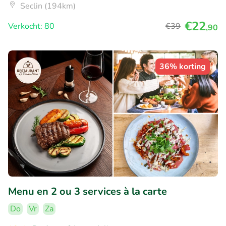
Seclin (194km)
€22
Verkocht: 80
€39
,90
36% korting
Menu en 2 ou 3 services à la carte
Do
Vr
Za