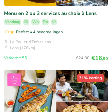
Menu en 2 ou 3 services au choix à Lens
Vandaag
Di
Wo
Do
Vr
10
Perfect
• 4 beoordelingen
Le Poulet d'Enfer Lens
Lens (178km)
€16
Verkocht: 55
€24
,80
,90
31% korting