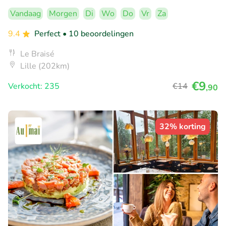
Vandaag
Morgen
Di
Wo
Do
Vr
Za
9.4
Perfect
• 10 beoordelingen
Le Braisé
Lille (202km)
€9
Verkocht: 235
€14
,90
32% korting