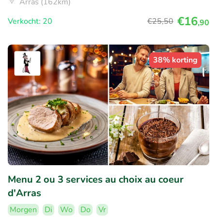
Arras (162km)
€16
Verkocht: 20
€25
,50
,90
38% korting
Menu 2 ou 3 services au choix au coeur
d'Arras
Morgen
Di
Wo
Do
Vr