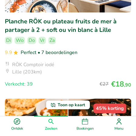
Planche RÖK ou plateau fruits de mer à
partager à 2 + soft ou vin blanc à Lille
Di
Wo
Do
Vr
Za
9.9
Perfect
• 7 beoordelingen
RÖK Comptoir iodé
Lille (203km)
€18
Verkocht: 39
€27
,90
Toon op kaart
45% korting
Ontdek
Zoeken
Boekingen
Menu