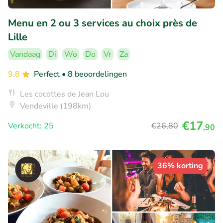
Menu en 2 ou 3 services au choix près de
Lille
Vandaag
Di
Wo
Do
Vr
Za
9.8
Perfect
• 8 beoordelingen
Les cocottes de Jean Lou
Vendeville (198km)
€17
Verkocht: 25
€26
,80
,90
36% korting