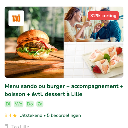
32% korting
Menu sando ou burger + accompagnement +
boisson + évtl. dessert à Lille
Di
Wo
Do
Za
8.4
Uitstekend
• 5 beoordelingen
Tao Lille