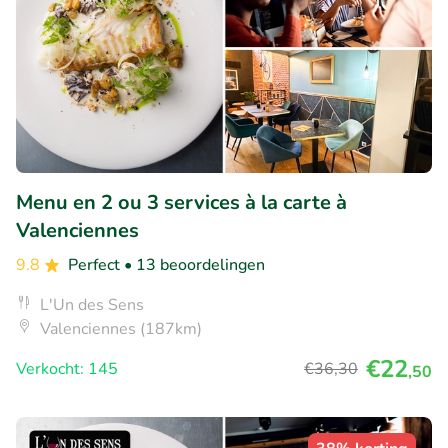
Menu en 2 ou 3 services à la carte à
Valenciennes
9.8
Perfect
• 13 beoordelingen
L'Un des Sens
Valenciennes (187km)
€22
Verkocht: 145
€36
,30
,50