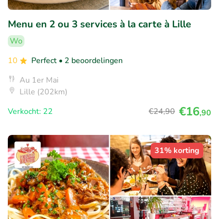
Menu en 2 ou 3 services à la carte à Lille
Wo
10
Perfect
• 2 beoordelingen
Au 1er Mai
Lille (202km)
€16
Verkocht: 22
€24
,90
,90
31% korting