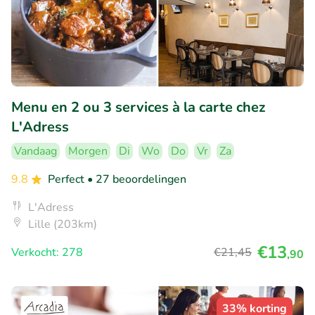
Menu en 2 ou 3 services à la carte chez
L'Adress
Vandaag
Morgen
Di
Wo
Do
Vr
Za
9.8
Perfect
• 27 beoordelingen
L'Adress
Lille (203km)
€13
Verkocht: 278
€21
,45
,90
33% korting