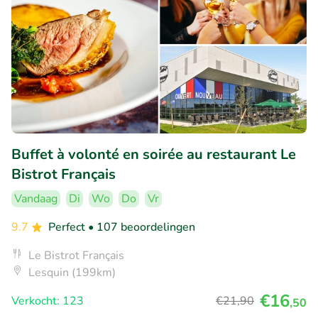
Buffet à volonté en soirée au restaurant Le
Bistrot Français
Vandaag
Di
Wo
Do
Vr
9.7
Perfect
• 107 beoordelingen
Le Bistrot Français
Lesquin (199km)
€16
Verkocht: 123
€21
,90
,50