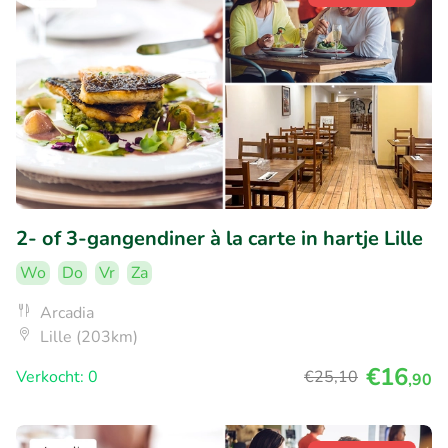
2- of 3-gangendiner à la carte in hartje Lille
Wo
Do
Vr
Za
Arcadia
Lille (203km)
€16
Verkocht: 0
€25
,10
,90