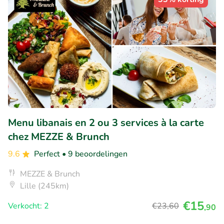
Menu libanais en 2 ou 3 services à la carte
chez MEZZE & Brunch
9.6
Perfect
• 9 beoordelingen
MEZZE & Brunch
Lille (245km)
€15
Verkocht: 2
€23
,60
,90