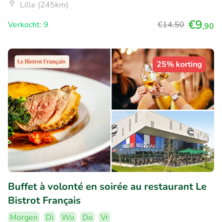
Lille (245km)
€9
Verkocht: 9
€14
,50
,90
25% korting
Buffet à volonté en soirée au restaurant Le
Bistrot Français
Morgen
Di
Wo
Do
Vr