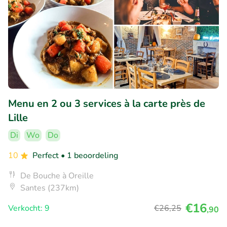
Menu en 2 ou 3 services à la carte près de
Lille
Di
Wo
Do
10
Perfect
• 1 beoordeling
De Bouche à Oreille
Santes (237km)
€16
Verkocht: 9
€26
,25
,90