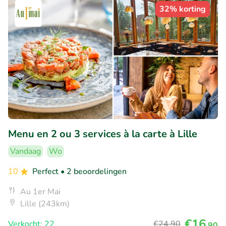
32% korting
Menu en 2 ou 3 services à la carte à Lille
Vandaag
Wo
10
Perfect
• 2 beoordelingen
Au 1er Mai
Lille (243km)
€16
Verkocht: 22
€24
,90
,90