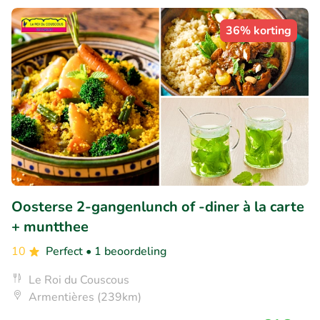
36% korting
Oosterse 2-gangenlunch of -diner à la carte
+ muntthee
10
Perfect
• 1 beoordeling
Le Roi du Couscous
Armentières (239km)