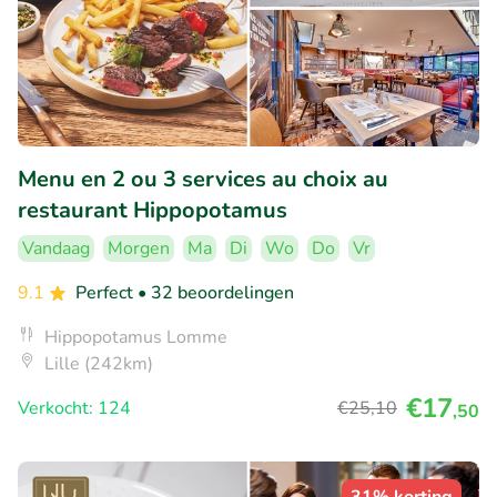
Menu en 2 ou 3 services au choix au
restaurant Hippopotamus
Vandaag
Morgen
Ma
Di
Wo
Do
Vr
9.1
Perfect
• 32 beoordelingen
Hippopotamus Lomme
Lille (242km)
€17
Verkocht: 124
€25
,10
,50