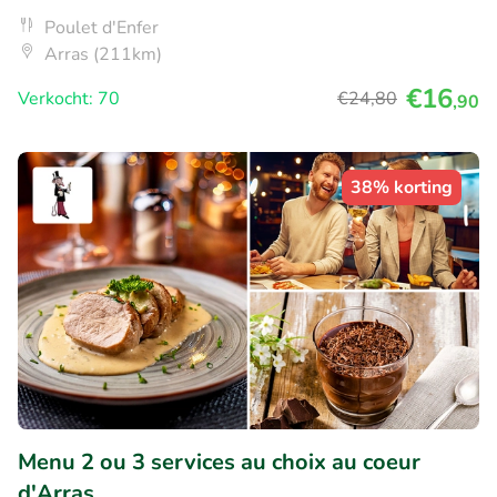
Poulet d'Enfer
Arras (211km)
€16
Verkocht: 70
€24
,80
,90
38% korting
Menu 2 ou 3 services au choix au coeur
d'Arras