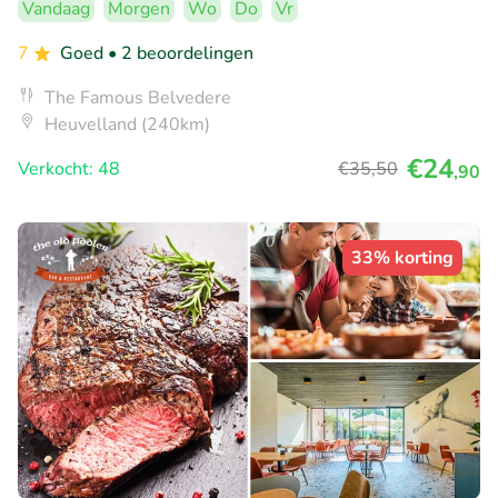
Vandaag
Morgen
Wo
Do
Vr
7
Goed
• 2 beoordelingen
The Famous Belvedere
Heuvelland (240km)
€24
Verkocht: 48
€35
,50
,90
33% korting