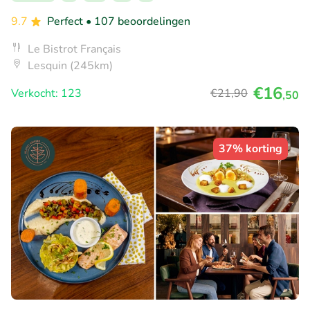
9.7
Perfect
• 107 beoordelingen
Le Bistrot Français
Lesquin (245km)
€16
Verkocht: 123
€21
,90
,50
37% korting