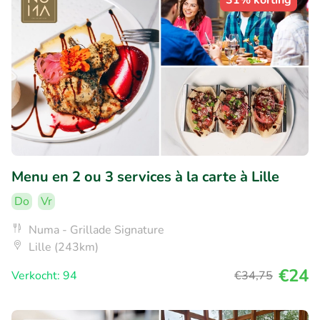
31% korting
Menu en 2 ou 3 services à la carte à Lille
Do
Vr
Numa - Grillade Signature
Lille (243km)
€24
Verkocht: 94
€34
,75