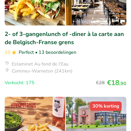
2- of 3-gangenlunch of -diner à la carte aan
de Belgisch-Franse grens
10
Perfect
• 13 beoordelingen
Estaminet Au fond de l'Eau
Comines-Warneton (241km)
€18
Verkocht: 175
€28
,90
30% korting