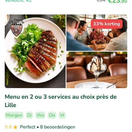
€23
Verkocht: 42
€34
,90
33% korting
Menu en 2 ou 3 services au choix près de
Lille
Morgen
Di
Wo
Do
Vr
9.8
Perfect
• 8 beoordelingen