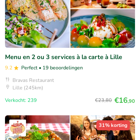
Menu en 2 ou 3 services à la carte à Lille
9.2
Perfect
• 19 beoordelingen
Bravas Restaurant
Lille (245km)
€16
Verkocht: 239
€23
,80
,90
31% korting