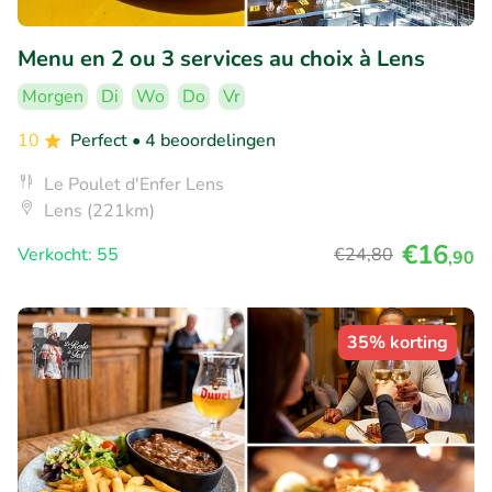
Menu en 2 ou 3 services au choix à Lens
Morgen
Di
Wo
Do
Vr
10
Perfect
• 4 beoordelingen
Le Poulet d'Enfer Lens
Lens (221km)
€16
Verkocht: 55
€24
,80
,90
35% korting