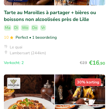
Tarte au Maroilles à partager + bières ou
boissons non alcoolisées près de Lille
Ma
Di
Wo
Do
Vr
10
Perfect
• 1 beoordeling
Le quai
Lambersart (244km)
€16
Verkocht: 2
€23
,90
30% korting