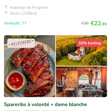
Auberge du Forgeron
Seclin (239km)
€22
Verkocht: 77
€39
,90
30% korting
Spareribs à volonté + dame blanche