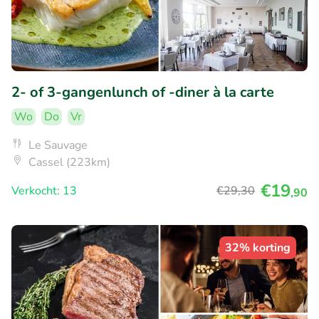
2- of 3-gangenlunch of -diner à la carte
Wo
Do
Vr
Le Sauvage
Cassel (223km)
€19
Verkocht: 13
€29
,30
,90
32% korting