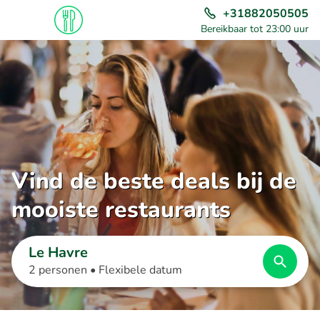
+31882050505
Bereikbaar tot 23:00 uur
Vind de beste deals bij de
mooiste restaurants
Le Havre
2 personen •
Flexibele datum