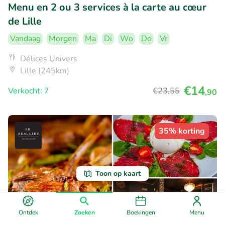
Menu en 2 ou 3 services à la carte au cœur
de Lille
Vandaag
Morgen
Ma
Di
Wo
Do
Vr
Délices Univers
Lille (245km)
€14
Verkocht: 7
€23
,55
,90
35% korting
Toon op kaart
Ontdek
Zoeken
Boekingen
Menu