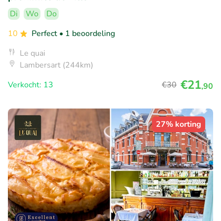
Di
Wo
Do
10
Perfect
• 1 beoordeling
Le quai
Lambersart (244km)
€21
Verkocht: 13
€30
,90
27% korting