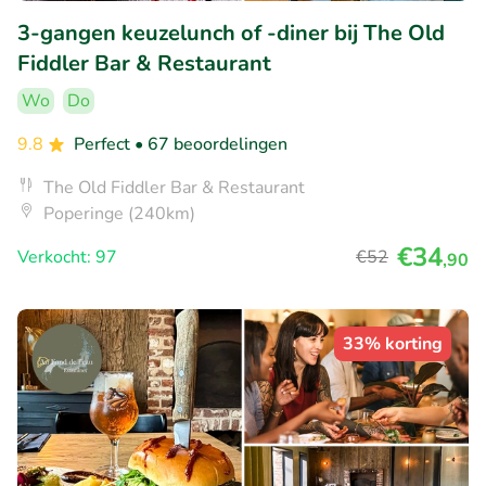
3-gangen keuzelunch of -diner bij The Old
Fiddler Bar & Restaurant
Wo
Do
9.8
Perfect
• 67 beoordelingen
The Old Fiddler Bar & Restaurant
Poperinge (240km)
€34
Verkocht: 97
€52
,90
33% korting