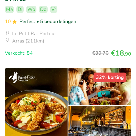
Ma
Di
Wo
Do
Vr
10
Perfect
• 5 beoordelingen
Le Petit Rat Porteur
Arras (211km)
€18
Verkocht: 84
€30
,70
,90
32% korting