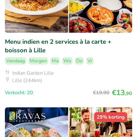
Menu indien en 2 services à la carte +
boisson à Lille
Vandaag
Morgen
Ma
Wo
Do
Vr
Indian Garden Lille
Lille (244km)
€13
Verkocht: 20
€19
,90
,90
29% korting