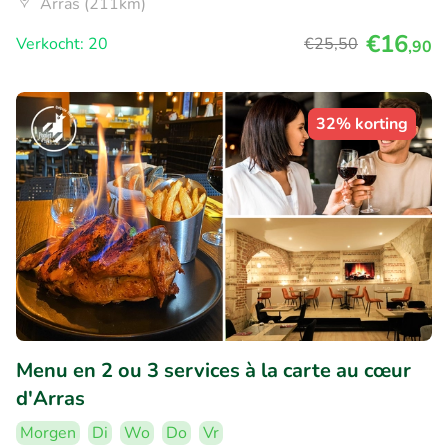
Arras (211km)
€16
Verkocht: 20
€25
,50
,90
32% korting
Menu en 2 ou 3 services à la carte au cœur
d'Arras
Morgen
Di
Wo
Do
Vr