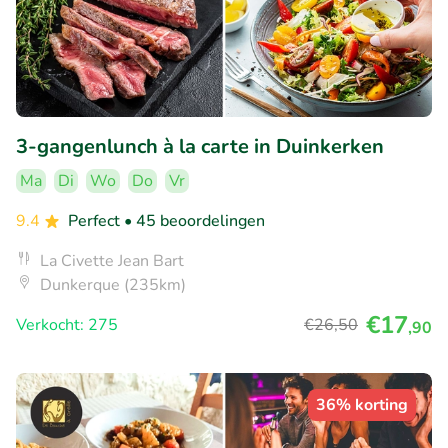
3-gangenlunch à la carte in Duinkerken
Ma
Di
Wo
Do
Vr
9.4
Perfect
• 45 beoordelingen
La Civette Jean Bart
Dunkerque (235km)
€17
Verkocht: 275
€26
,50
,90
36% korting