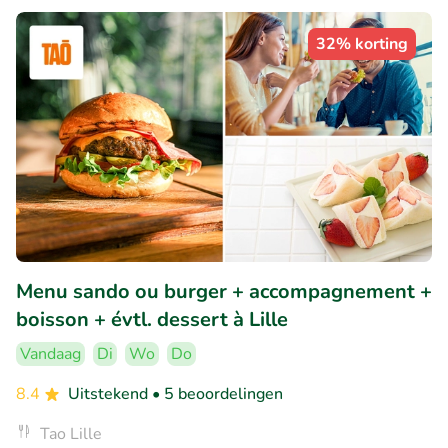
32% korting
Menu sando ou burger + accompagnement +
boisson + évtl. dessert à Lille
Vandaag
Di
Wo
Do
8.4
Uitstekend
• 5 beoordelingen
Tao Lille