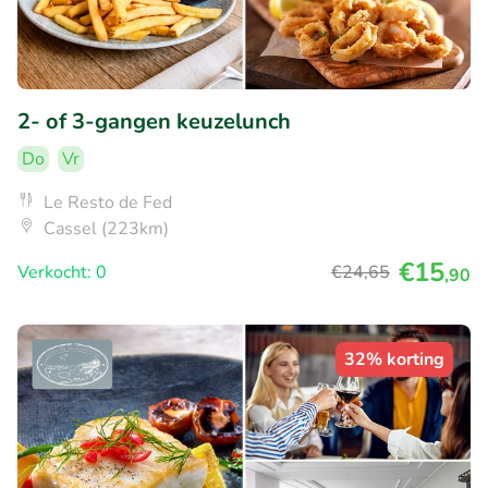
2- of 3-gangen keuzelunch
Do
Vr
Le Resto de Fed
Cassel (223km)
€15
Verkocht: 0
€24
,65
,90
32% korting