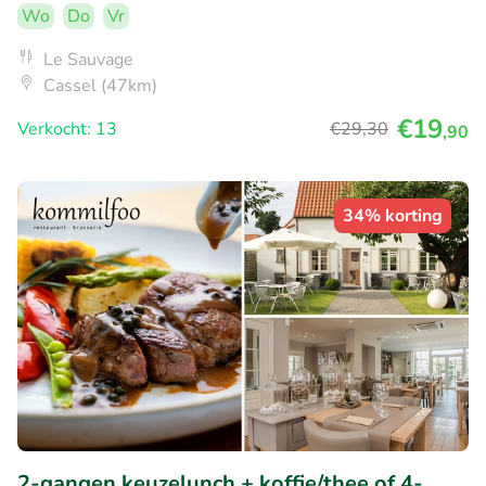
Wo
Do
Vr
Le Sauvage
Cassel (47km)
€19
Verkocht: 13
€29
,30
,90
34% korting
2-gangen keuzelunch + koffie/thee of 4-