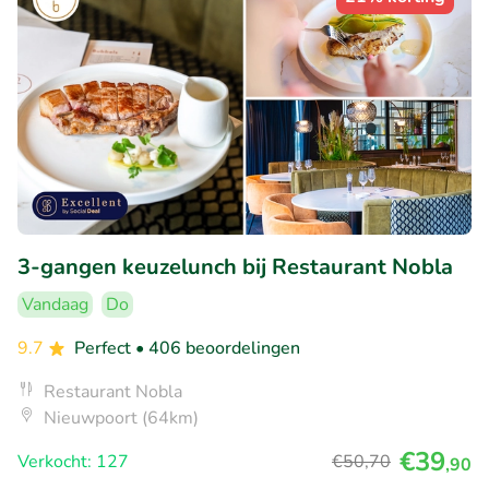
3-gangen keuzelunch bij Restaurant Nobla
Vandaag
Do
9.7
Perfect
• 406 beoordelingen
Restaurant Nobla
Nieuwpoort (64km)
€39
Verkocht: 127
€50
,70
,90