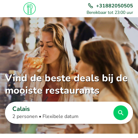
+31882050505
Bereikbaar tot 23:00 uur
Vind de beste deals bij de
mooiste restaurants
Calais
2 personen •
Flexibele datum