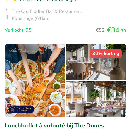
The Old Fiddler Bar & Restaurant
Poperinge (61km)
€34
Verkocht: 95
€52
,90
30% korting
Lunchbuffet à volonté bij The Dunes