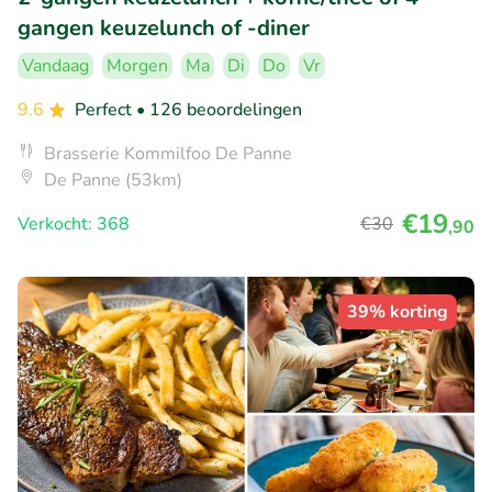
gangen keuzelunch of -diner
Vandaag
Morgen
Ma
Di
Do
Vr
9.6
Perfect
• 126 beoordelingen
Brasserie Kommilfoo De Panne
De Panne (53km)
€19
Verkocht: 368
€30
,90
39% korting