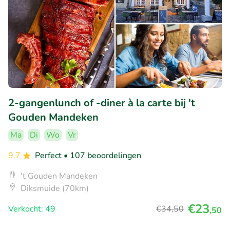
2-gangenlunch of -diner à la carte bij 't
Gouden Mandeken
Ma
Di
Wo
Vr
9.7
Perfect
• 107 beoordelingen
't Gouden Mandeken
Diksmuide (70km)
€23
Verkocht: 49
€34
,50
,50