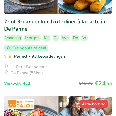
2- of 3-gangenlunch of -diner à la carte in
De Panne
Vandaag
Morgen
Ma
Di
Wo
Do
Vr
Erg populaire deal
9
Perfect
• 93 beoordelingen
Le Petit Bonhomme
De Panne (53km)
€24
Verkocht: 431
€40
,75
,90
41% korting