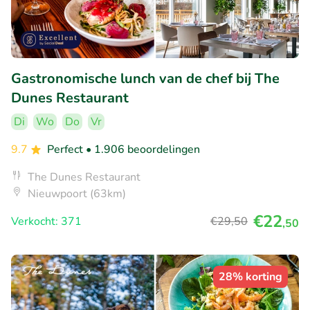
Gastronomische lunch van de chef bij The
Dunes Restaurant
Di
Wo
Do
Vr
9.7
Perfect
• 1.906 beoordelingen
The Dunes Restaurant
Nieuwpoort (63km)
€22
Verkocht: 371
€29
,50
,50
28% korting