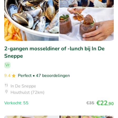
2-gangen mosseldiner of -lunch bij In De
Sneppe
Vr
9.4
Perfect
• 47 beoordelingen
In De Sneppe
Houthulst (72km)
€22
Verkocht: 55
€35
,90