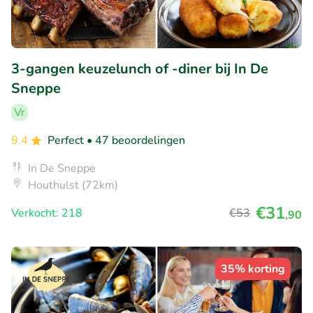
3-gangen keuzelunch of -diner bij In De
Sneppe
Vr
9.4
Perfect
• 47 beoordelingen
In De Sneppe
Houthulst (72km)
€31
Verkocht: 218
€53
,90
35% korting