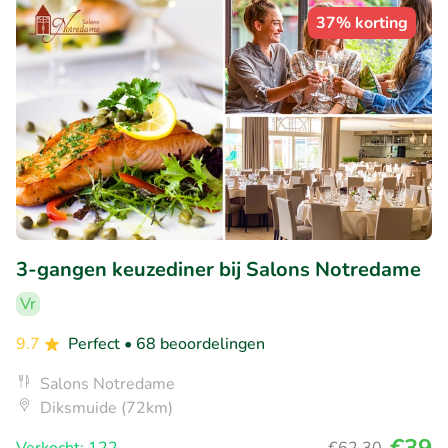
37% korting
3-gangen keuzediner bij Salons Notredame
Vr
9.7
Perfect
• 68 beoordelingen
Salons Notredame
Diksmuide (72km)