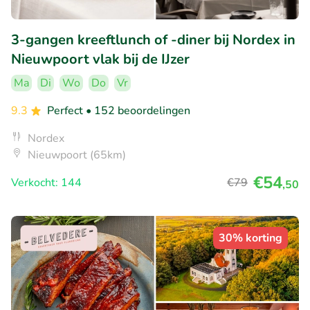
3-gangen kreeftlunch of -diner bij Nordex in
Nieuwpoort vlak bij de IJzer
Ma
Di
Wo
Do
Vr
9.3
Perfect
• 152 beoordelingen
Nordex
Nieuwpoort (65km)
€54
Verkocht: 144
€79
,50
30% korting