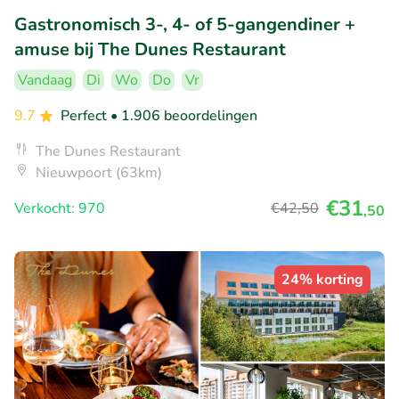
Gastronomisch 3-, 4- of 5-gangendiner +
amuse bij The Dunes Restaurant
Vandaag
Di
Wo
Do
Vr
9.7
Perfect
• 1.906 beoordelingen
The Dunes Restaurant
Nieuwpoort (63km)
€31
Verkocht: 970
€42
,50
,50
24% korting