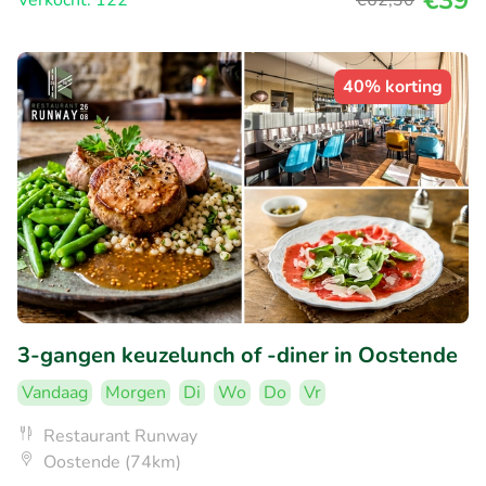
€39
Verkocht: 122
€62
,30
40% korting
3-gangen keuzelunch of -diner in Oostende
Vandaag
Morgen
Di
Wo
Do
Vr
Restaurant Runway
Oostende (74km)