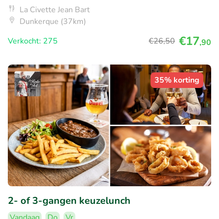
La Civette Jean Bart
Dunkerque (37km)
€17
Verkocht: 275
€26
,50
,90
35% korting
2- of 3-gangen keuzelunch
Vandaag
Do
Vr