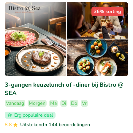
36% korting
3-gangen keuzelunch of -diner bij Bistro @
SEA
Vandaag
Morgen
Ma
Di
Do
Vr
Erg populaire deal
8.8
Uitstekend
• 144 beoordelingen