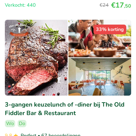
€17
Verkocht: 440
€24
,50
33% korting
3-gangen keuzelunch of -diner bij The Old
Fiddler Bar & Restaurant
Wo
Do
9.8
Perfect
• 67 beoordelingen