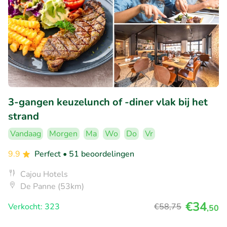
3-gangen keuzelunch of -diner vlak bij het
strand
Vandaag
Morgen
Ma
Wo
Do
Vr
9.9
Perfect
• 51 beoordelingen
Cajou Hotels
De Panne (53km)
€34
Verkocht: 323
€58
,75
,50