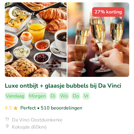
27% korting
Luxe ontbijt + glaasje bubbels bij Da Vinci
Vandaag
Morgen
Di
Wo
Do
Vr
9.5
Perfect
• 510 beoordelingen
Da Vinci Oostduinkerke
Koksijde (60km)