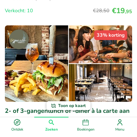
€19
Verkocht: 10
€28
,50
,95
33% korting
Toon op kaart
2- of 3-gangenlunch of -diner à la carte aan
de Belgisch-Franse grens
10
Perfect
• 13 beoordelingen
Ontdek
Zoeken
Boekingen
Menu