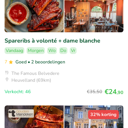
Spareribs à volonté + dame blanche
Vandaag
Morgen
Wo
Do
Vr
7
Goed
• 2 beoordelingen
The Famous Belvedere
Heuvelland (69km)
€24
Verkocht: 46
€35
,50
,90
32% korting