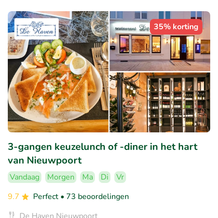
35% korting
3-gangen keuzelunch of -diner in het hart
van Nieuwpoort
Vandaag
Morgen
Ma
Di
Vr
9.7
Perfect
• 73 beoordelingen
De Haven Nieuwpoort