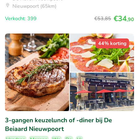
Nieuwpoort (65km)
€34
Verkocht: 399
€53
,85
,90
44% korting
3-gangen keuzelunch of -diner bij De
Beiaard Nieuwpoort