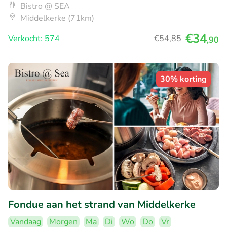
Bistro @ SEA
Middelkerke (71km)
€34
Verkocht: 574
€54
,85
,90
30% korting
Fondue aan het strand van Middelkerke
Vandaag
Morgen
Ma
Di
Wo
Do
Vr