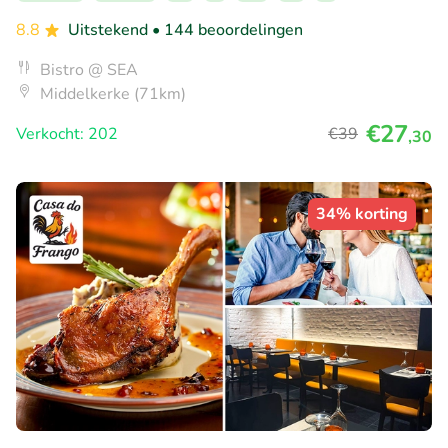
8.8
Uitstekend
• 144 beoordelingen
Bistro @ SEA
Middelkerke (71km)
€27
Verkocht: 202
€39
,30
34% korting