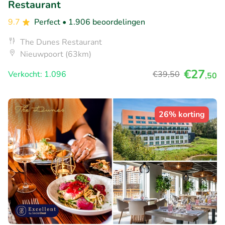
Restaurant
9.7
Perfect
• 1.906 beoordelingen
The Dunes Restaurant
Nieuwpoort (63km)
€27
Verkocht: 1.096
€39
,50
,50
26% korting