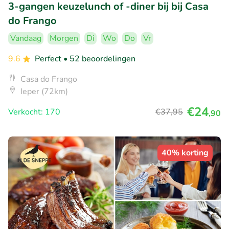
3-gangen keuzelunch of -diner bij bij Casa
do Frango
Vandaag
Morgen
Di
Wo
Do
Vr
9.6
Perfect
• 52 beoordelingen
Casa do Frango
Ieper (72km)
€24
Verkocht: 170
€37
,95
,90
40% korting