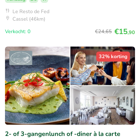
Le Resto de Fed
Cassel (46km)
€15
Verkocht: 0
€24
,65
,90
32% korting
2- of 3-gangenlunch of -diner à la carte