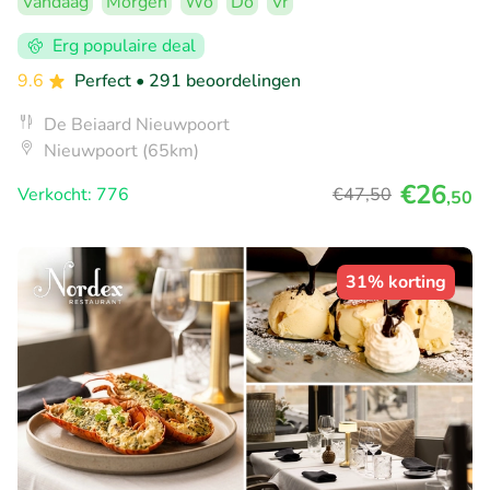
Vandaag
Morgen
Wo
Do
Vr
Erg populaire deal
9.6
Perfect
• 291 beoordelingen
De Beiaard Nieuwpoort
Nieuwpoort (65km)
€26
Verkocht: 776
€47
,50
,50
31% korting