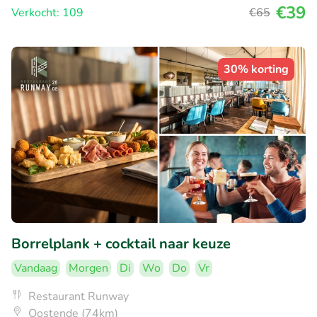
€39
Verkocht: 109
€65
30% korting
Borrelplank + cocktail naar keuze
Vandaag
Morgen
Di
Wo
Do
Vr
Restaurant Runway
Oostende (74km)