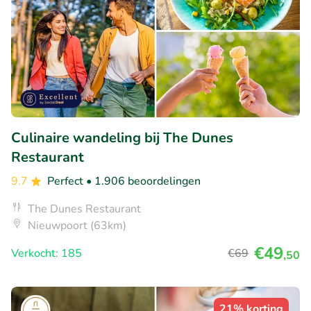
Culinaire wandeling bij The Dunes
Restaurant
9.7
Perfect
• 1.906 beoordelingen
The Dunes Restaurant
Nieuwpoort (63km)
€49
Verkocht: 185
€69
,50
21% korting