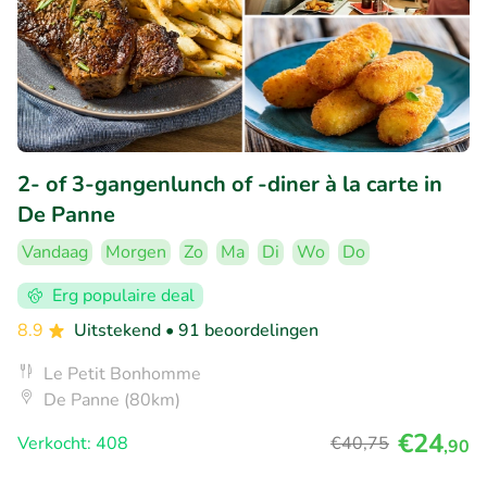
2- of 3-gangenlunch of -diner à la carte in
De Panne
Vandaag
Morgen
Zo
Ma
Di
Wo
Do
Erg populaire deal
8.9
Uitstekend
• 91 beoordelingen
Le Petit Bonhomme
De Panne (80km)
€24
Verkocht: 408
€40
,75
,90