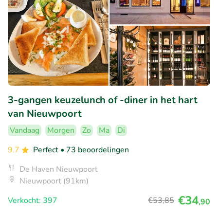
3-gangen keuzelunch of -diner in het hart
van Nieuwpoort
Vandaag
Morgen
Zo
Ma
Di
9.7
Perfect
• 73 beoordelingen
De Haven Nieuwpoort
Nieuwpoort (91km)
€34
Verkocht: 397
€53
,85
,90