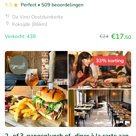
9.5
Perfect
• 509 beoordelingen
Da Vinci Oostduinkerke
Koksijde (86km)
€17
Verkocht: 438
€24
,50
33% korting
2- of 3-gangenlunch of -diner à la carte aan