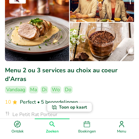
Menu 2 ou 3 services au choix au coeur
d'Arras
Vandaag
Ma
Di
Wo
Do
10
Perfect
• 5 beoordelingen
Toon op kaart
Le Petit Rat Porteur
Arras (95km)
Ontdek
Zoeken
Boekingen
Menu
€18
Verkocht: 84
€30
,70
,90