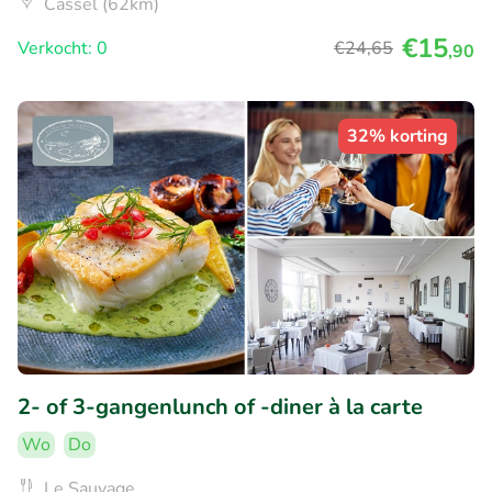
Cassel (62km)
€15
Verkocht: 0
€24
,65
,90
32% korting
2- of 3-gangenlunch of -diner à la carte
Wo
Do
Le Sauvage