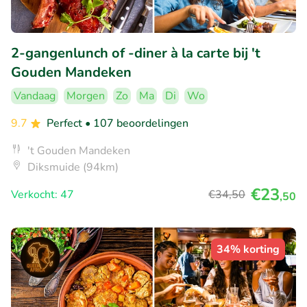
2-gangenlunch of -diner à la carte bij 't
Gouden Mandeken
Vandaag
Morgen
Zo
Ma
Di
Wo
9.7
Perfect
• 107 beoordelingen
't Gouden Mandeken
Diksmuide (94km)
€23
Verkocht: 47
€34
,50
,50
34% korting