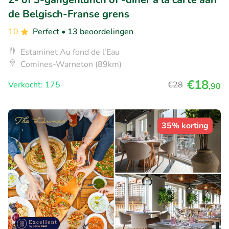
de Belgisch-Franse grens
10
Perfect
• 13 beoordelingen
Estaminet Au fond de l'Eau
Comines-Warneton (89km)
€18
Verkocht: 175
€28
,90
35% korting