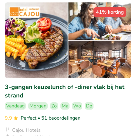
41% korting
3-gangen keuzelunch of -diner vlak bij het
strand
Vandaag
Morgen
Zo
Ma
Wo
Do
9.9
Perfect
• 51 beoordelingen
Cajou Hotels