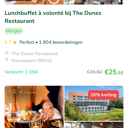
Lunchbuffet à volonté bij The Dunes
Restaurant
Morgen
9.7
Perfect
• 1.904 beoordelingen
The Dunes Restaurant
Nieuwpoort (90km)
€25
Verkocht: 1.094
€39
,50
,50
26% korting