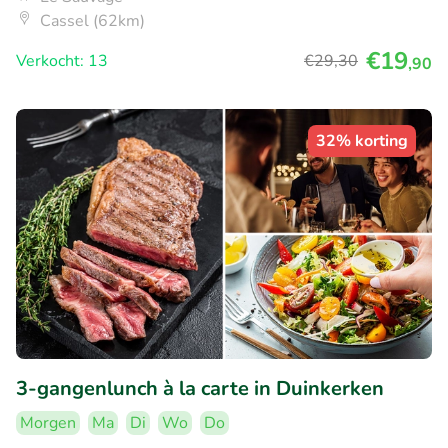
Cassel (62km)
€19
Verkocht: 13
€29
,30
,90
32% korting
3-gangenlunch à la carte in Duinkerken
Morgen
Ma
Di
Wo
Do