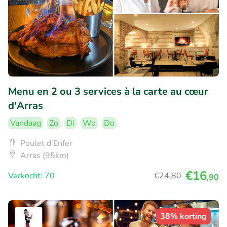
Menu en 2 ou 3 services à la carte au cœur
d'Arras
Vandaag
Zo
Di
Wo
Do
Poulet d'Enfer
Arras (95km)
€16
Verkocht: 70
€24
,80
,90
38% korting