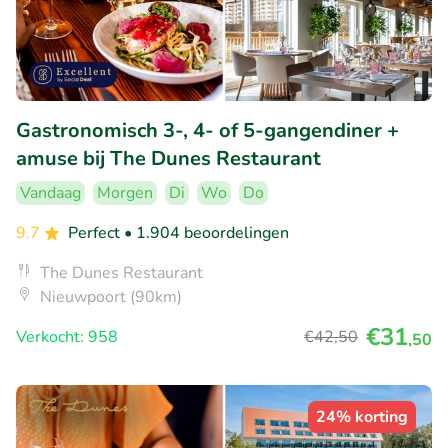
Gastronomisch 3-, 4- of 5-gangendiner +
amuse bij The Dunes Restaurant
Vandaag
Morgen
Di
Wo
Do
9.7
Perfect
• 1.904 beoordelingen
The Dunes Restaurant
Nieuwpoort (90km)
€31
Verkocht: 958
€42
,50
,50
24% korting