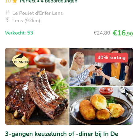
10
Perfect
• 4 beoordelingen
Le Poulet d'Enfer Lens
Lens (92km)
€16
Verkocht: 53
€24
,80
,90
40% korting
3-gangen keuzelunch of -diner bij In De