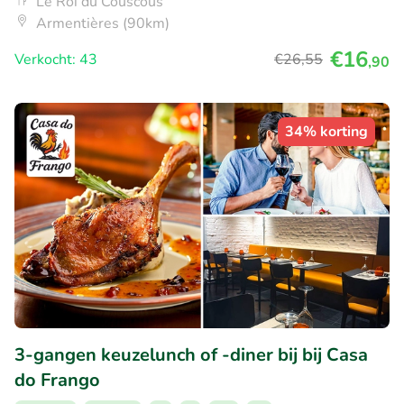
Le Roi du Couscous
Armentières (90km)
€16
Verkocht: 43
€26
,55
,90
34% korting
3-gangen keuzelunch of -diner bij bij Casa
do Frango