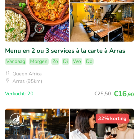
Menu en 2 ou 3 services à la carte à Arras
Vandaag
Morgen
Zo
Di
Wo
Do
Queen Africa
Arras (95km)
€16
Verkocht: 20
€25
,50
,90
32% korting