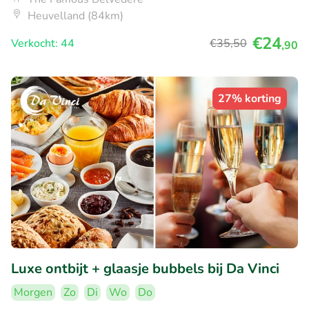
Heuvelland (84km)
€24
Verkocht: 44
€35
,50
,90
27% korting
Luxe ontbijt + glaasje bubbels bij Da Vinci
Morgen
Zo
Di
Wo
Do