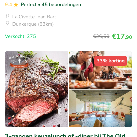
9.4
Perfect
• 45 beoordelingen
La Civette Jean Bart
Dunkerque (63km)
€17
Verkocht: 275
€26
,50
,90
33% korting
3-gangen keuzelunch of -diner bij The Old