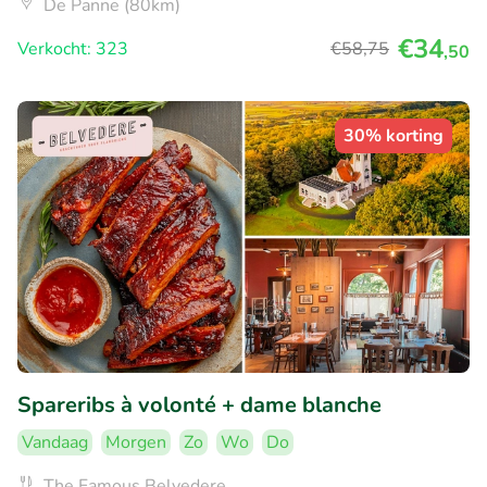
De Panne (80km)
€34
Verkocht: 323
€58
,75
,50
30% korting
Spareribs à volonté + dame blanche
Vandaag
Morgen
Zo
Wo
Do
The Famous Belvedere