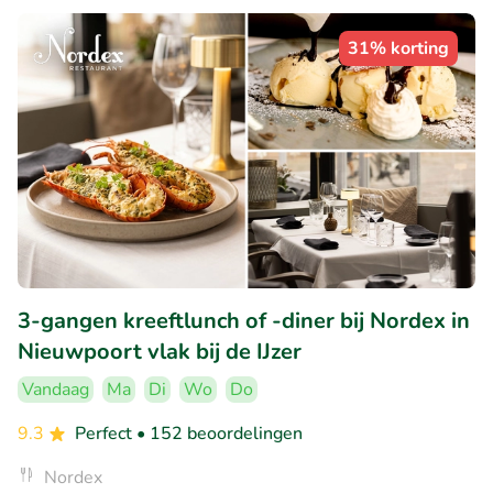
31% korting
3-gangen kreeftlunch of -diner bij Nordex in
Nieuwpoort vlak bij de IJzer
Vandaag
Ma
Di
Wo
Do
9.3
Perfect
• 152 beoordelingen
Nordex