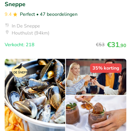
Sneppe
9.4
Perfect
• 47 beoordelingen
In De Sneppe
Houthulst (94km)
€31
Verkocht: 218
€53
,90
35% korting