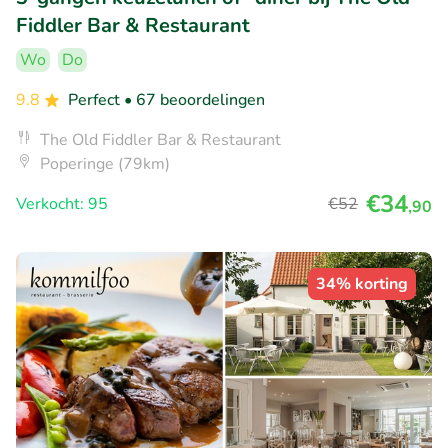
Fiddler Bar & Restaurant
Wo
Do
9.8
Perfect
• 67 beoordelingen
The Old Fiddler Bar & Restaurant
Poperinge (79km)
€34
Verkocht: 95
€52
,90
34% korting