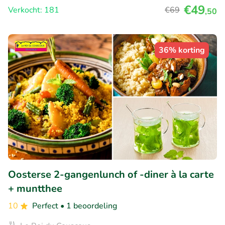
€49
Verkocht: 181
€69
,50
36% korting
Oosterse 2-gangenlunch of -diner à la carte
+ muntthee
10
Perfect
• 1 beoordeling