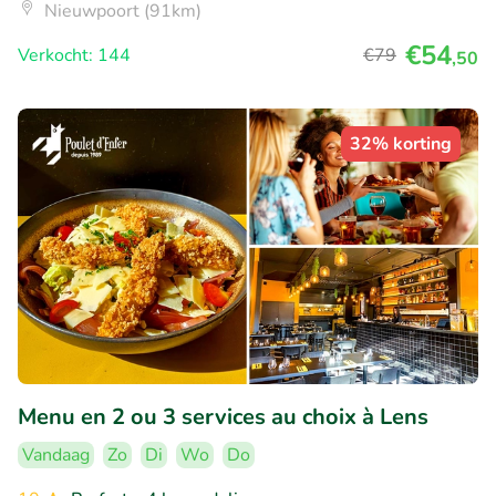
Nieuwpoort (91km)
€54
Verkocht: 144
€79
,50
32% korting
Menu en 2 ou 3 services au choix à Lens
Vandaag
Zo
Di
Wo
Do