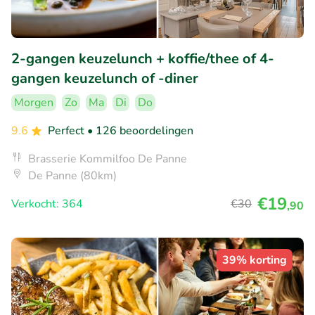
2-gangen keuzelunch + koffie/thee of 4-
gangen keuzelunch of -diner
Morgen
Zo
Ma
Di
Do
9.6
Perfect
• 126 beoordelingen
Brasserie Kommilfoo De Panne
De Panne (80km)
€19
Verkocht: 364
€30
,90
39% korting