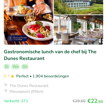
Gastronomische lunch van de chef bij The
Dunes Restaurant
Di
Wo
Do
9.7
Perfect
• 1.904 beoordelingen
The Dunes Restaurant
Nieuwpoort (90km)
€22
Verkocht: 371
€29
,50
,50