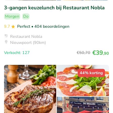
3-gangen keuzelunch bij Restaurant Nobla
Morgen
Do
9.7
Perfect
• 404 beoordelingen
Restaurant Nobla
Nieuwpoort (90km)
€39
Verkocht: 127
€50
,70
,90
44% korting