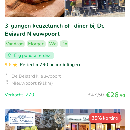
3-gangen keuzelunch of -diner bij De
Beiaard Nieuwpoort
Vandaag
Morgen
Wo
Do
Erg populaire deal
9.6
Perfect
• 290 beoordelingen
De Beiaard Nieuwpoort
Nieuwpoort (91km)
€26
Verkocht: 770
€47
,50
,50
35% korting