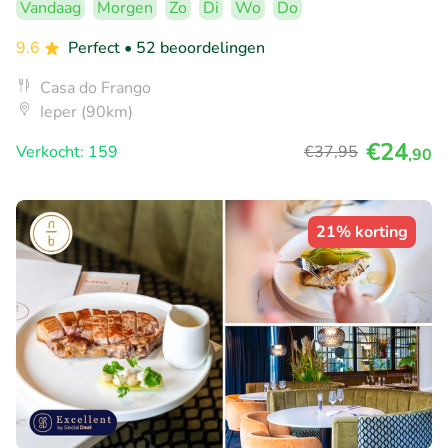
Vandaag
Morgen
Zo
Di
Wo
Do
9.6
Perfect
• 52 beoordelingen
Casa do Frango
Ieper (90km)
€24
Verkocht: 159
€37
,95
,90
21% korting