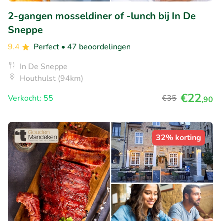
2-gangen mosseldiner of -lunch bij In De
Sneppe
9.4
Perfect
• 47 beoordelingen
In De Sneppe
Houthulst (94km)
€22
Verkocht: 55
€35
,90
32% korting