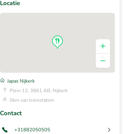
Locatie
Japas Nijkerk
Plein 12, 3861 AB, Nijkerk
0km van treinstation
Contact
+31882050505