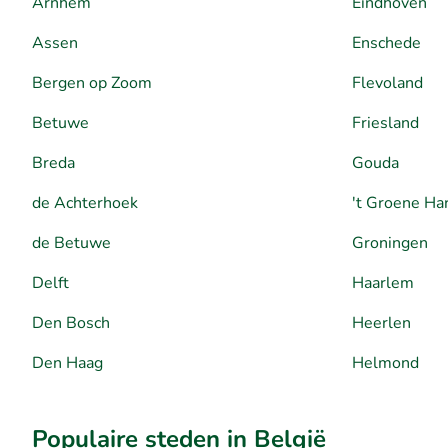
Arnhem
Eindhoven
Assen
Enschede
Bergen op Zoom
Flevoland
Betuwe
Friesland
Breda
Gouda
de Achterhoek
't Groene Ha
de Betuwe
Groningen
Delft
Haarlem
Den Bosch
Heerlen
Den Haag
Helmond
Populaire steden in België