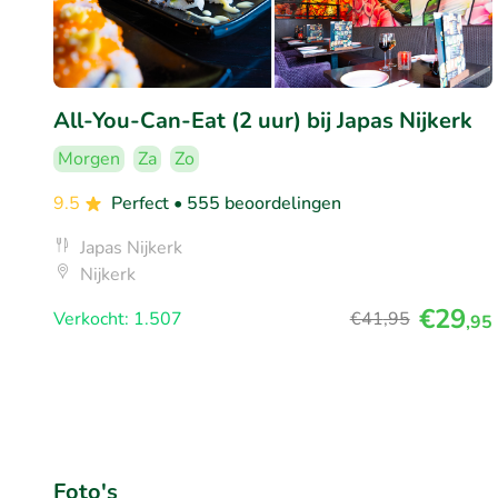
All-You-Can-Eat (2 uur) bij Japas Nijkerk
Morgen
Za
Zo
9.5
Perfect
• 555 beoordelingen
Japas Nijkerk
Nijkerk
€29
Verkocht: 1.507
€41
,95
,95
Foto's