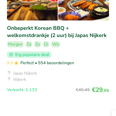
Onbeperkt Korean BBQ +
welkomstdrankje (2 uur) bij Japas Nijkerk
Morgen
Za
Zo
Di
Wo
Erg populaire deal
9.5
Perfect
• 554 beoordelingen
Japas Nijkerk
Nijkerk
€29
Verkocht: 1.133
€45
,45
,95