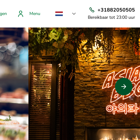
+31882050505
gen
Menu
Bereikbaar tot 23:00 uur