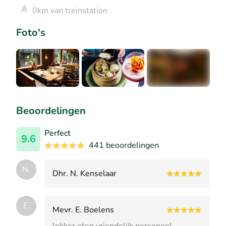
0km van treinstation
Foto's
+7
Beoordelingen
Perfect
9.6
441 beoordelingen
N.
Dhr. N. Kenselaar
E.
Mevr. E. Boelens
lekker eten vriendelijk personeel