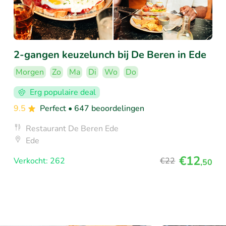
2-gangen keuzelunch bij De Beren in Ede
Morgen
Zo
Ma
Di
Wo
Do
Erg populaire deal
9.5
Perfect
• 647 beoordelingen
Restaurant De Beren Ede
Ede
€12
Verkocht: 262
€22
,50