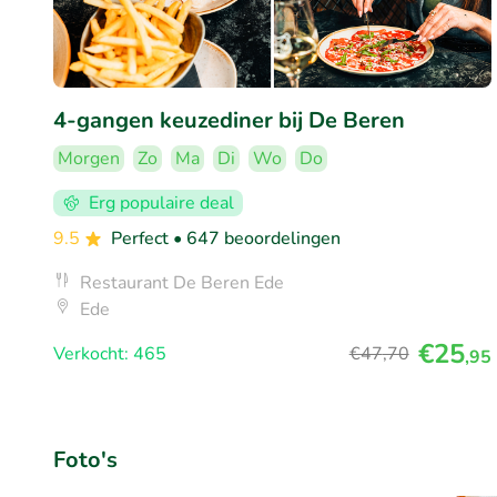
4-gangen keuzediner bij De Beren
Morgen
Zo
Ma
Di
Wo
Do
Erg populaire deal
9.5
Perfect
• 647 beoordelingen
Restaurant De Beren Ede
Ede
€25
Verkocht: 465
€47
,70
,95
Foto's