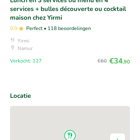
Lunch en 3 services ou menu en 4
services + bulles découverte ou cocktail
maison chez Yirmi
9.9
Perfect
• 118 beoordelingen
Yirmi
Namur
€34
Verkocht: 127
€60
,90
Locatie