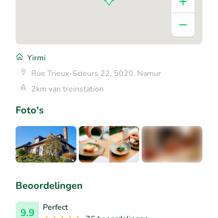
Yirmi
Rue Trieux-Scieurs 22, 5020, Namur
2km van treinstation
Foto's
+5
Beoordelingen
Perfect
9.9