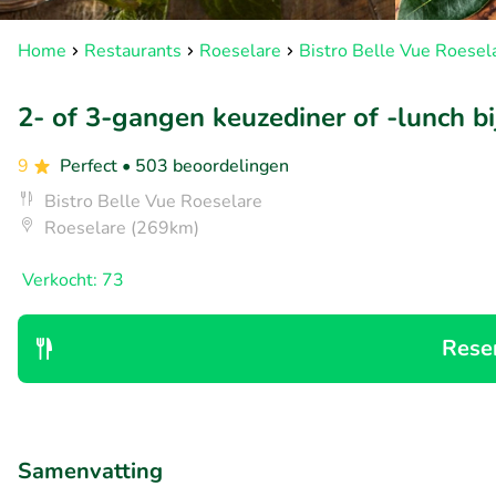
Home
Restaurants
Roeselare
Bistro Belle Vue Roesel
2- of 3-gangen keuzediner of -lunch bi
9
Perfect
• 503 beoordelingen
Bistro Belle Vue Roeselare
Roeselare (269km)
Verkocht: 73
Rese
Samenvatting