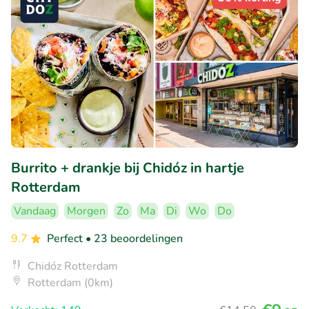
Burrito + drankje bij Chidóz in hartje
Rotterdam
Vandaag
Morgen
Zo
Ma
Di
Wo
Do
9.7
Perfect
• 23 beoordelingen
Chidóz Rotterdam
Rotterdam (0km)