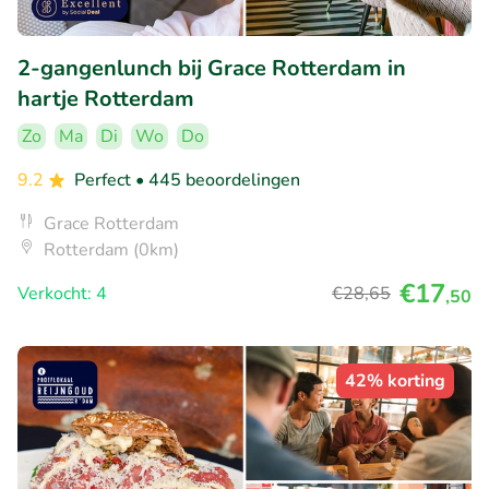
2-gangenlunch bij Grace Rotterdam in
hartje Rotterdam
Zo
Ma
Di
Wo
Do
9.2
Perfect
• 445 beoordelingen
Grace Rotterdam
Rotterdam (0km)
€17
Verkocht: 4
€28
,65
,50
42% korting