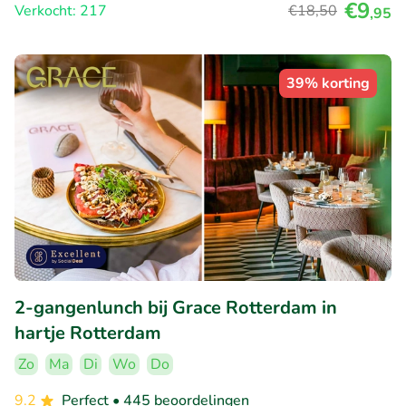
€9
Verkocht: 217
€18
,50
,95
39% korting
2-gangenlunch bij Grace Rotterdam in
hartje Rotterdam
Zo
Ma
Di
Wo
Do
9.2
Perfect
• 445 beoordelingen