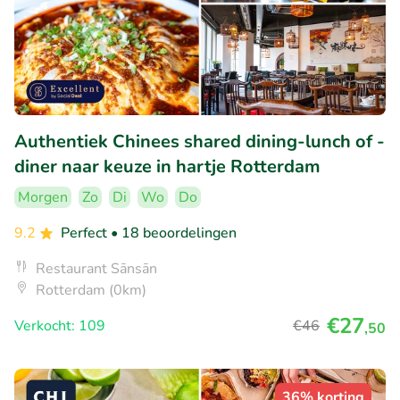
Authentiek Chinees shared dining-lunch of -
diner naar keuze in hartje Rotterdam
Morgen
Zo
Di
Wo
Do
9.2
Perfect
• 18 beoordelingen
Restaurant Sānsān
Rotterdam (0km)
€27
Verkocht: 109
€46
,50
36% korting