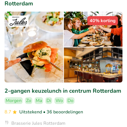
Rotterdam
40% korting
2-gangen keuzelunch in centrum Rotterdam
Morgen
Zo
Ma
Di
Wo
Do
8.7
Uitstekend
• 36 beoordelingen
Brasserie Jules Rotterdam