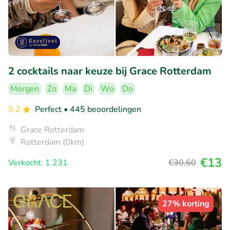
2 cocktails naar keuze bij Grace Rotterdam
Morgen
Zo
Ma
Di
Wo
Do
9.2
Perfect
• 445 beoordelingen
Grace Rotterdam
Rotterdam (0km)
€13
Verkocht: 1.231
€30
,60
27% korting