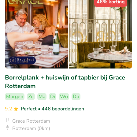
46% korting
Borrelplank + huiswijn of tapbier bij Grace
Rotterdam
Morgen
Zo
Ma
Di
Wo
Do
9.2
Perfect
• 446 beoordelingen
Grace Rotterdam
Rotterdam (0km)