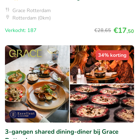
Grace Rotterdam
Rotterdam (0km)
€17
Verkocht: 187
€28
,65
,50
34% korting
3-gangen shared dining-diner bij Grace