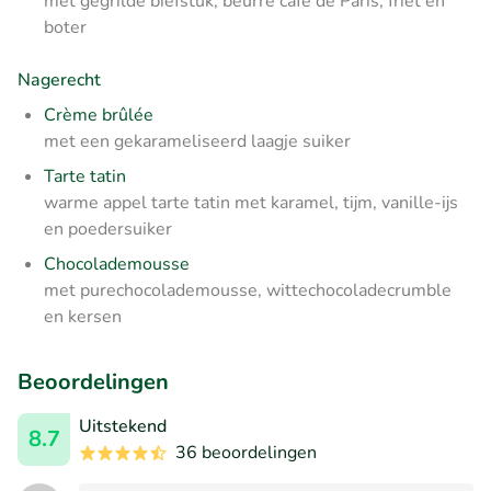
met gegrilde biefstuk, beurre café de Paris, friet en
boter
Nagerecht
Crème brûlée
met een gekarameliseerd laagje suiker
Tarte tatin
warme appel tarte tatin met karamel, tijm, vanille-ijs
en poedersuiker
Chocolademousse
met purechocolademousse, wittechocoladecrumble
en kersen
Beoordelingen
Uitstekend
8.7
36 beoordelingen