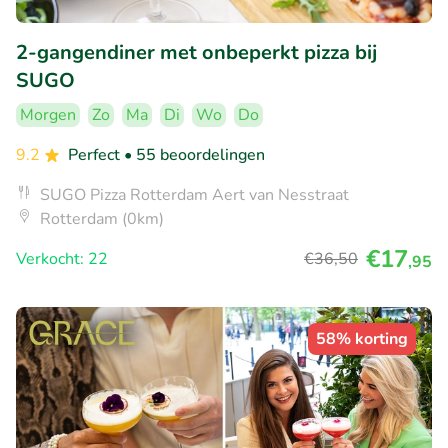
2-gangendiner met onbeperkt pizza bij
SUGO
Morgen
Zo
Ma
Di
Wo
Do
9.2
Perfect
• 55 beoordelingen
SUGO Pizza Rotterdam Aert van Nesstraat
Rotterdam (0km)
€17
Verkocht: 22
€36
,50
,95
58% korting