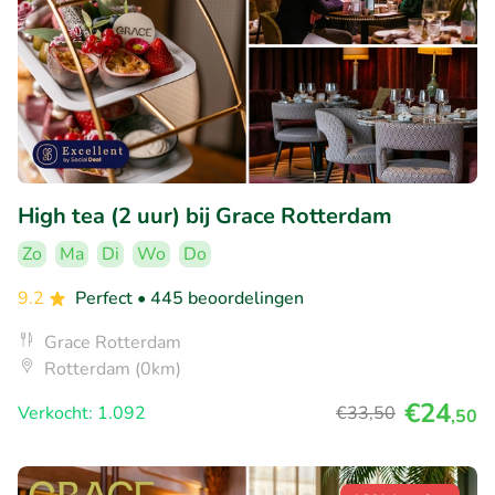
High tea (2 uur) bij Grace Rotterdam
Zo
Ma
Di
Wo
Do
9.2
Perfect
• 445 beoordelingen
Grace Rotterdam
Rotterdam (0km)
€24
Verkocht: 1.092
€33
,50
,50