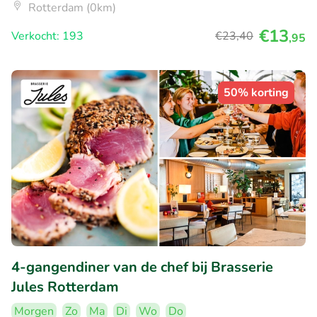
Rotterdam (0km)
€13
Verkocht: 193
€23
,40
,95
50% korting
4-gangendiner van de chef bij Brasserie
Jules Rotterdam
Morgen
Zo
Ma
Di
Wo
Do