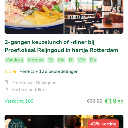
2-gangen keuzelunch of -diner bij
Proeflokaal Reijngoud in hartje Rotterdam
Vandaag
Morgen
Zo
Ma
Di
Wo
Do
9.2
Perfect
• 126 beoordelingen
Proeflokaal Reijngoud
Rotterdam (0km)
€19
Verkocht: 189
€33
,55
,50
43% korting