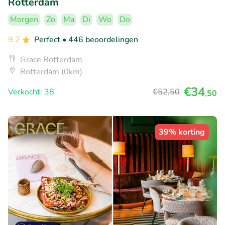
Rotterdam
Morgen
Zo
Ma
Di
Wo
Do
9.2
Perfect
• 446 beoordelingen
Grace Rotterdam
Rotterdam (0km)
€34
Verkocht: 38
€52
,50
,50
39% korting