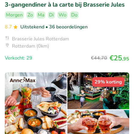
3-gangendiner à la carte bij Brasserie Jules
Morgen
Zo
Ma
Di
Wo
Do
8.7
Uitstekend
• 36 beoordelingen
Brasserie Jules Rotterdam
Rotterdam (0km)
€25
Verkocht: 29
€44
,70
,95
29% korting