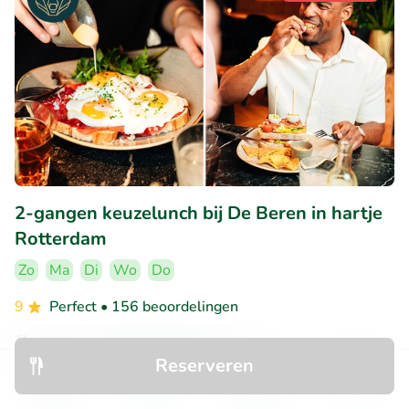
2-gangen keuzelunch bij De Beren in hartje
Rotterdam
Zo
Ma
Di
Wo
Do
9
Perfect
• 156 beoordelingen
De Beren Rotterdam-Centrum
Reserveren
Rotterdam (0km)
Ontdek
Zoeken
Boekingen
Menu
€12
Verkocht: 111
€22
,50