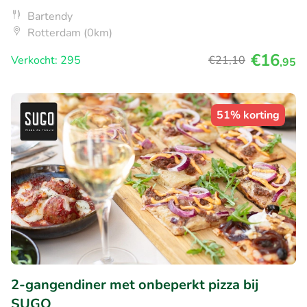
Bartendy
Rotterdam (0km)
€16
Verkocht: 295
€21
,10
,95
51% korting
2-gangendiner met onbeperkt pizza bij
SUGO