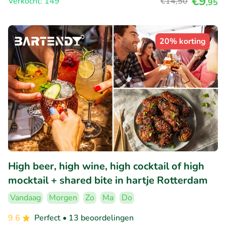
€9
Verkocht: 149
€14
,50
,95
20% korting
High beer, high wine, high cocktail of high
mocktail + shared bite in hartje Rotterdam
Vandaag
Morgen
Zo
Ma
Do
9.6
Perfect
• 13 beoordelingen