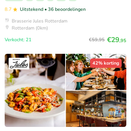
8.7
Uitstekend
• 36 beoordelingen
Brasserie Jules Rotterdam
Rotterdam (0km)
€29
Verkocht: 21
€59
,95
,95
42% korting