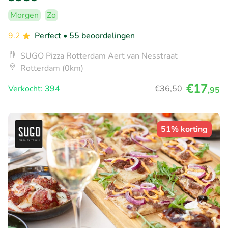
Morgen
Zo
9.2
Perfect
• 55 beoordelingen
SUGO Pizza Rotterdam Aert van Nesstraat
Rotterdam (0km)
€17
Verkocht: 394
€36
,50
,95
51% korting