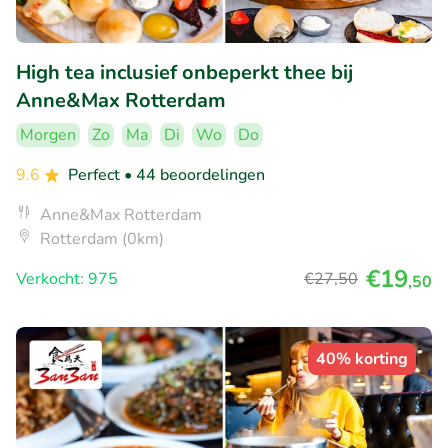
High tea inclusief onbeperkt thee bij
Anne&Max Rotterdam
Morgen
Zo
Ma
Di
Wo
Do
9.6
Perfect
• 44 beoordelingen
Anne&Max Rotterdam
Rotterdam (0km)
€19
Verkocht: 975
€27
,50
,50
40% korting