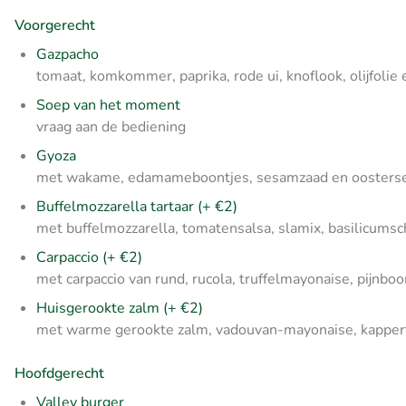
Voorgerecht
Gazpacho
tomaat, komkommer, paprika, rode ui, knoflook, olijfolie
Soep van het moment
vraag aan de bediening
Gyoza
met wakame, edamameboontjes, sesamzaad en oosters
Buffelmozzarella tartaar (+ €2)
met buffelmozzarella, tomatensalsa, slamix, basilicumsc
Carpaccio (+ €2)
met carpaccio van rund, rucola, truffelmayonaise, pijnb
Huisgerookte zalm (+ €2)
met warme gerookte zalm, vadouvan-mayonaise, kappert
Hoofdgerecht
Valley burger