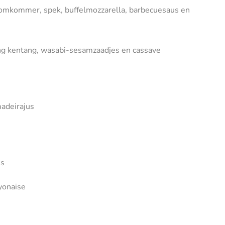
 komkommer, spek, buffelmozzarella, barbecuesaus en
reng kentang, wasabi-sesamzaadjes en cassave
adeirajus
us
yonaise