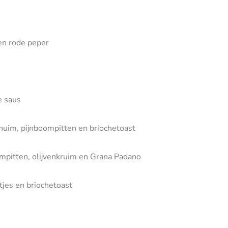
 en rode peper
e saus
huim, pijnboompitten en briochetoast
oompitten, olijvenkruim en Grana Padano
jes en briochetoast