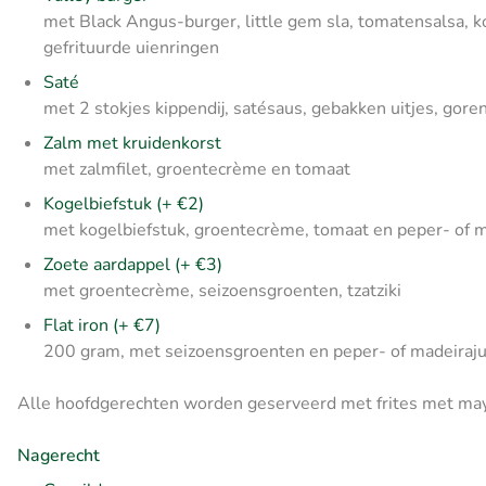
met Black Angus-burger, little gem sla, tomatensalsa,
gefrituurde uienringen
Saté
met 2 stokjes kippendij, satésaus, gebakken uitjes, go
Zalm met kruidenkorst
met zalmfilet, groentecrème en tomaat
Kogelbiefstuk (+ €2)
met kogelbiefstuk, groentecrème, tomaat en peper- of m
Zoete aardappel (+ €3)
met groentecrème, seizoensgroenten, tzatziki
Flat iron
(+ €7)
200 gram, met seizoensgroenten en peper- of madeiraj
Alle hoofdgerechten worden geserveerd met frites met ma
Nagerecht