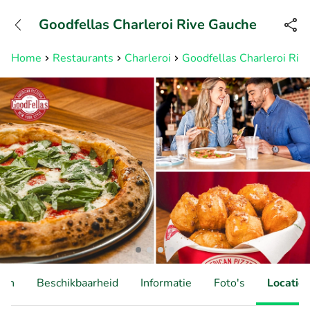
+31882050505
Goodfellas Charleroi Rive Gauche
Bereikbaar tot 23:00 uur
Home
Restaurants
Charleroi
Goodfellas Charleroi Riv
ten
Beschikbaarheid
Informatie
Foto's
Locatie