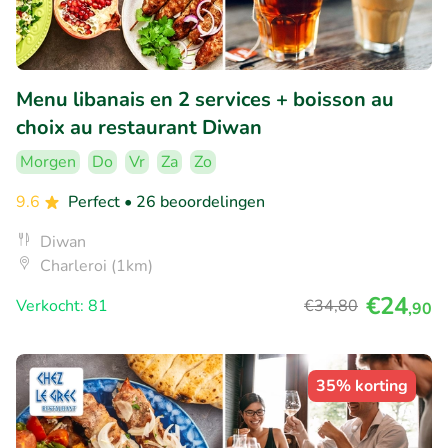
Menu libanais en 2 services + boisson au
choix au restaurant Diwan
Morgen
Do
Vr
Za
Zo
9.6
Perfect
• 26 beoordelingen
Diwan
Charleroi (1km)
€24
Verkocht: 81
€34
,80
,90
35% korting