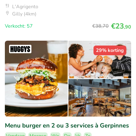
L'Agrigento
Gilly (4km)
€23
Verkocht: 57
€38
,70
,90
29% korting
Menu burger en 2 ou 3 services à Gerpinnes