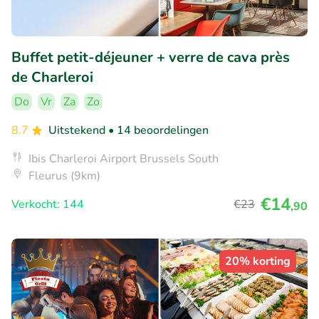
Buffet petit-déjeuner + verre de cava près
de Charleroi
Do
Vr
Za
Zo
8.7
Uitstekend
• 14 beoordelingen
Ibis Charleroi Airport Brussels South
Fleurus (9km)
€14
Verkocht: 144
€23
,90
20% korting