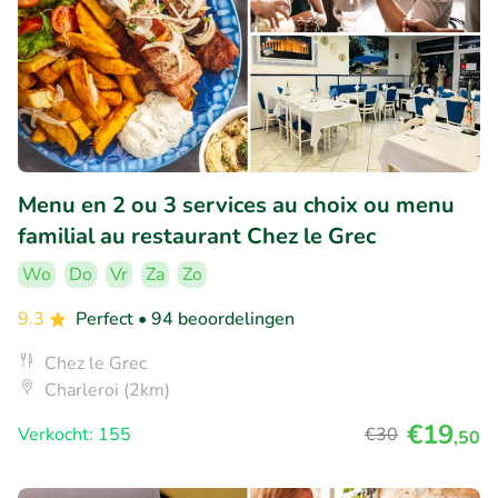
Menu en 2 ou 3 services au choix ou menu
familial au restaurant Chez le Grec
Wo
Do
Vr
Za
Zo
9.3
Perfect
• 94 beoordelingen
Chez le Grec
Charleroi (2km)
€19
Verkocht: 155
€30
,50