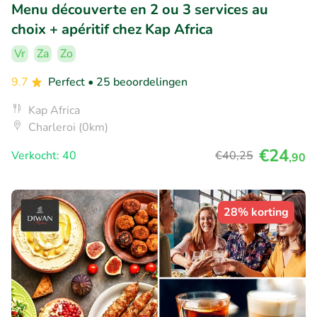
Menu découverte en 2 ou 3 services au
choix + apéritif chez Kap Africa
Vr
Za
Zo
9.7
Perfect
• 25 beoordelingen
Kap Africa
Charleroi (0km)
€24
Verkocht: 40
€40
,25
,90
28% korting