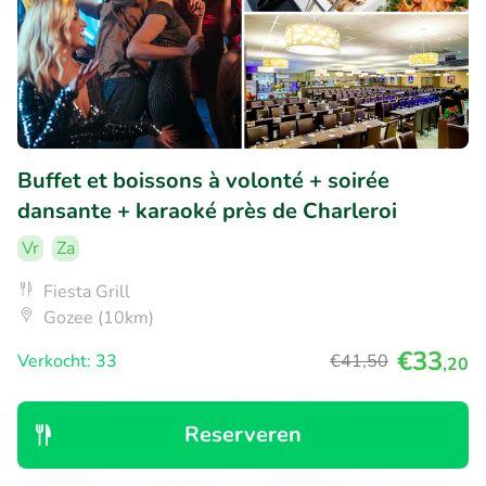
Buffet et boissons à volonté + soirée
dansante + karaoké près de Charleroi
Vr
Za
Fiesta Grill
Gozee (10km)
€33
Verkocht: 33
€41
,50
,20
Reserveren
37% korting
Ontdek
Zoeken
Boekingen
Menu