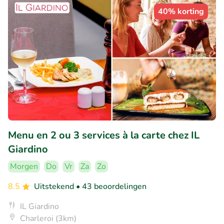
40% korting
Menu en 2 ou 3 services à la carte chez IL
Giardino
Morgen
Do
Vr
Za
Zo
8.5
Uitstekend
• 43 beoordelingen
IL Giardino
Charleroi (3km)