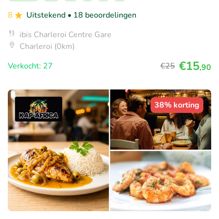
8
Uitstekend
• 18 beoordelingen
ibis Charleroi Centre Gare
Charleroi (0km)
€15
Verkocht: 27
€25
,90
38% korting