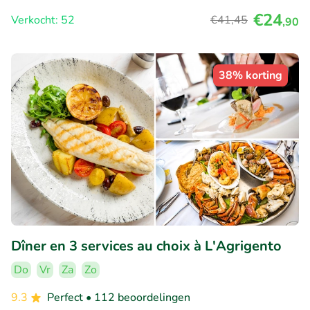
€24
Verkocht: 52
€41
,45
,90
38% korting
Dîner en 3 services au choix à L'Agrigento
Do
Vr
Za
Zo
9.3
Perfect
• 112 beoordelingen