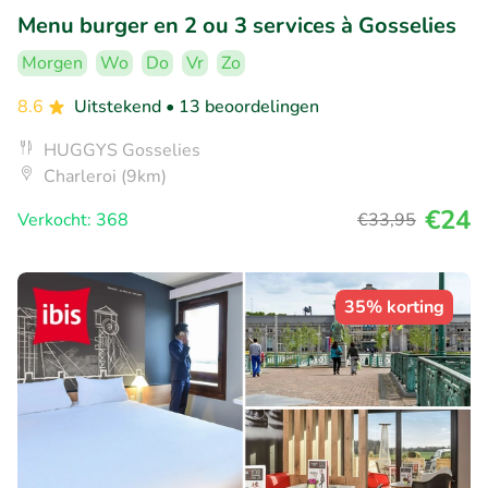
Menu burger en 2 ou 3 services à Gosselies
Morgen
Wo
Do
Vr
Zo
8.6
Uitstekend
• 13 beoordelingen
HUGGYS Gosselies
Charleroi (9km)
€24
Verkocht: 368
€33
,95
35% korting