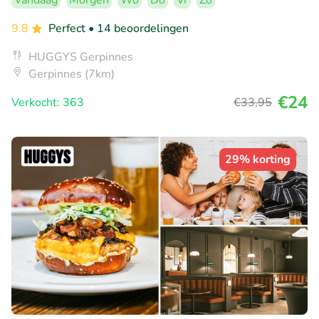
Vandaag
Morgen
Wo
Do
Vr
Zo
9.8
Perfect
• 14 beoordelingen
HUGGYS Gerpinnes
Gerpinnes (7km)
€24
Verkocht: 363
€33
,95
29% korting