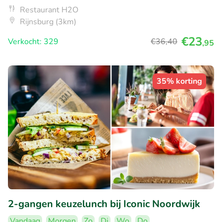
Restaurant H2O
Rijnsburg (3km)
€23
Verkocht: 329
€36
,40
,95
35% korting
2-gangen keuzelunch bij Iconic Noordwijk
Vandaag
Morgen
Zo
Di
Wo
Do