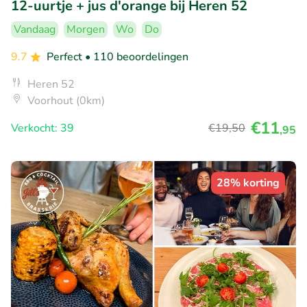
12-uurtje + jus d'orange bij Heren 52
Vandaag
Morgen
Wo
Do
9.7
Perfect
• 110 beoordelingen
Heren 52
Voorhout (0km)
€11
Verkocht: 39
€19
,50
,95
28% korting