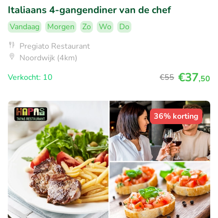
Italiaans 4-gangendiner van de chef
Vandaag
Morgen
Zo
Wo
Do
Pregiato Restaurant
Noordwijk (4km)
€37
Verkocht: 10
€55
,50
36% korting