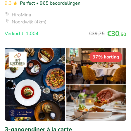
9.3
Perfect
• 965 beoordelingen
HiroMina
Noordwijk (4km)
€30
Verkocht: 1.004
€39
,75
,50
37% korting
3-gangendiner à la carte