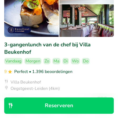
3-gangenlunch van de chef bij Villa
Beukenhof
Vandaag
Morgen
Zo
Ma
Di
Wo
Do
9
Perfect
• 1.396 beoordelingen
Villa Beukenhof
Oegstgeest-Leiden (4km)
€29
Verkocht: 57
€49
,50
Reserveren
Ontdek
Zoeken
Boekingen
Menu