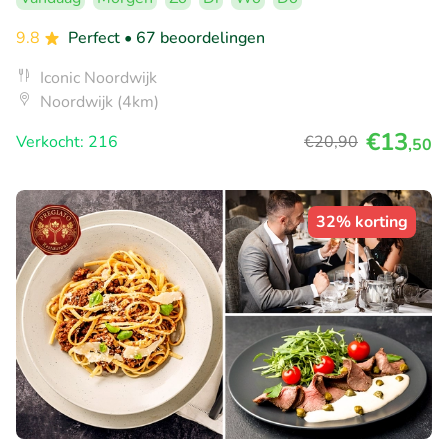
9.8
Perfect
• 67 beoordelingen
Iconic Noordwijk
Noordwijk (4km)
€13
Verkocht: 216
€20
,90
,50
32% korting