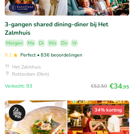
3-gangen shared dining-diner bij Het
Zalmhuis
Morgen
Ma
Di
Wo
Do
Vr
9.1
Perfect
• 836 beoordelingen
Het Zalmhuis
Rotterdam (0km)
€34
Verkocht: 93
€52
,50
,95
34% korting