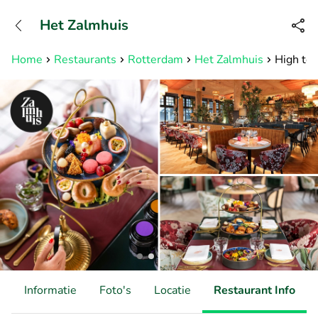
+31882050505
Het Zalmhuis
Bereikbaar tot 23:00 uur
Home
Restaurants
Rotterdam
Het Zalmhuis
High tea
d
Informatie
Foto's
Locatie
Restaurant Info