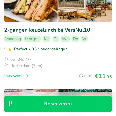
2-gangen keuzelunch bij VersNul10
Vandaag
Morgen
Ma
Di
Wo
Do
Vr
9
Perfect
• 332 beoordelingen
VersNul10
Rotterdam (3km)
€11
Verkocht: 109
€20
,05
,95
35% korting
Reserveren
Ontdek
Zoeken
Boekingen
Menu