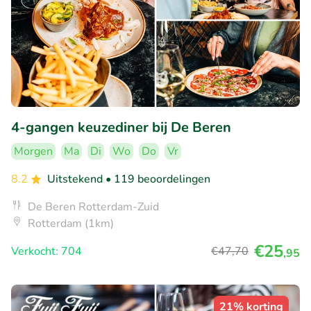
4-gangen keuzediner bij De Beren
Morgen
Ma
Di
Wo
Do
Vr
8.2
Uitstekend
• 119 beoordelingen
De Beren Rotterdam-Zuid
Rotterdam (1km)
€25
Verkocht: 704
€47
,70
,95
21% korting