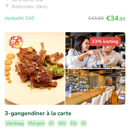
Rotterdam (3km)
€34
Verkocht: 510
€43
,60
,95
33% korting
3-gangendiner à la carte
Vandaag
Morgen
Di
Wo
Do
Vr