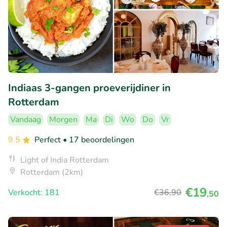
Indiaas 3-gangen proeverijdiner in
Rotterdam
Vandaag
Morgen
Ma
Di
Wo
Do
Vr
9.5
Perfect
• 17 beoordelingen
Light of India Rotterdam
Rotterdam (2km)
€19
Verkocht: 181
€36
,90
,50