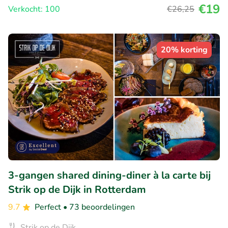
€19
Verkocht: 100
€26
,25
20% korting
3-gangen shared dining-diner à la carte bij
Strik op de Dijk in Rotterdam
9.7
Perfect
• 73 beoordelingen
Strik op de Dijk