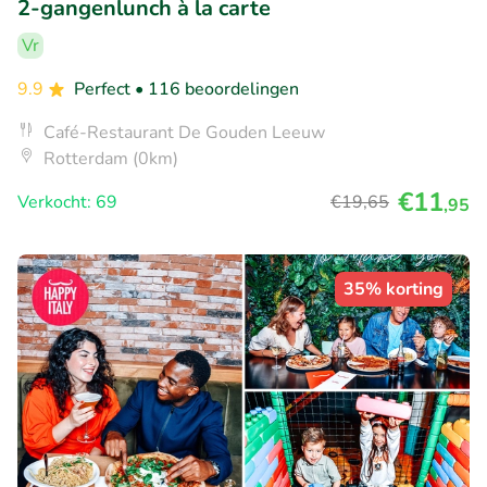
2-gangenlunch à la carte
Vr
9.9
Perfect
• 116 beoordelingen
Café-Restaurant De Gouden Leeuw
Rotterdam (0km)
€11
Verkocht: 69
€19
,65
,95
35% korting