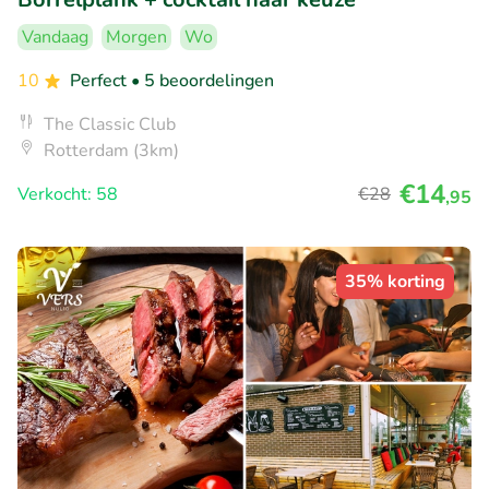
Vandaag
Morgen
Wo
10
Perfect
• 5 beoordelingen
The Classic Club
Rotterdam (3km)
€14
Verkocht: 58
€28
,95
35% korting