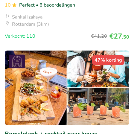
10
Perfect
• 6 beoordelingen
Sankai Izakaya
Rotterdam (3km)
€27
Verkocht: 110
€41
,20
,50
47% korting
Borrelplank + cocktail naar keuze