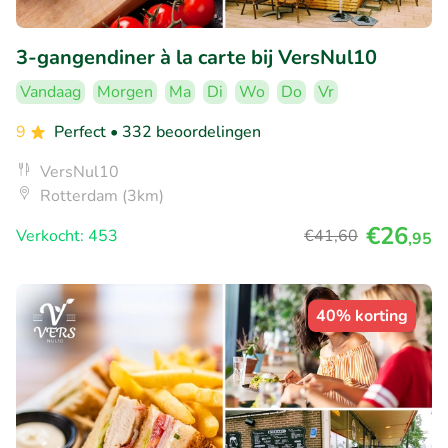
3-gangendiner à la carte bij VersNul10
Vandaag
Morgen
Ma
Di
Wo
Do
Vr
9
Perfect
• 332 beoordelingen
VersNul10
Rotterdam (3km)
€26
Verkocht: 453
€41
,60
,95
40% korting