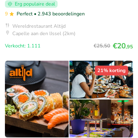
Erg populaire deal
9
Perfect
• 2.943 beoordelingen
Wereldrestaurant Altijd
Capelle aan den IJssel (2km)
€20
Verkocht: 1.111
€25
,50
,95
21% korting