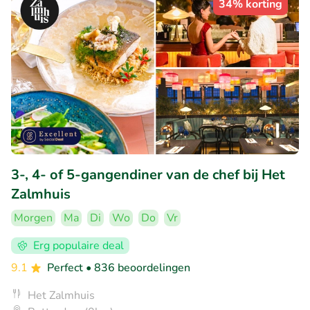
34% korting
3-, 4- of 5-gangendiner van de chef bij Het
Zalmhuis
Morgen
Ma
Di
Wo
Do
Vr
Erg populaire deal
9.1
Perfect
• 836 beoordelingen
Het Zalmhuis