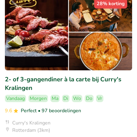
28% korting
2- of 3-gangendiner à la carte bij Curry's
Kralingen
Vandaag
Morgen
Ma
Di
Wo
Do
Vr
9.6
Perfect
• 97 beoordelingen
Curry's Kralingen
Rotterdam (3km)