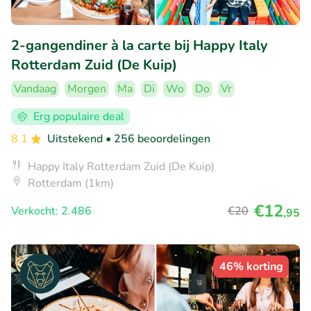
2-gangendiner à la carte bij Happy Italy
Rotterdam Zuid (De Kuip)
Vandaag
Morgen
Ma
Di
Wo
Do
Vr
Erg populaire deal
8.1
Uitstekend
• 256 beoordelingen
Happy Italy Rotterdam Zuid (De Kuip)
Rotterdam (1km)
€12
Verkocht: 2.486
€20
,95
46% korting