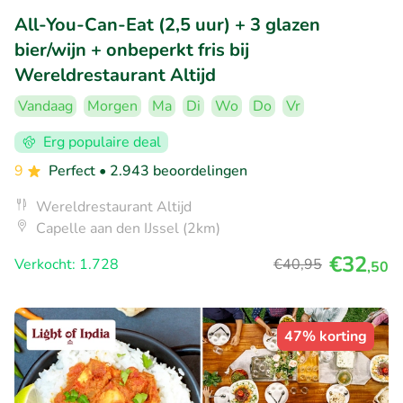
All-You-Can-Eat (2,5 uur) + 3 glazen
bier/wijn + onbeperkt fris bij
Wereldrestaurant Altijd
Vandaag
Morgen
Ma
Di
Wo
Do
Vr
Erg populaire deal
9
Perfect
• 2.943 beoordelingen
Wereldrestaurant Altijd
Capelle aan den IJssel (2km)
€32
Verkocht: 1.728
€40
,95
,50
47% korting