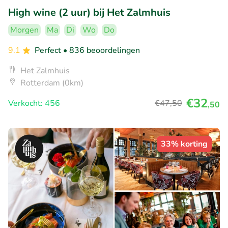
High wine (2 uur) bij Het Zalmhuis
Morgen
Ma
Di
Wo
Do
9.1
Perfect
• 836 beoordelingen
Het Zalmhuis
Rotterdam (0km)
€32
Verkocht: 456
€47
,50
,50
33% korting