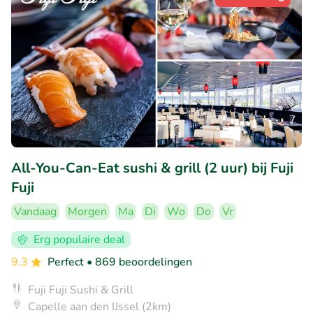
All-You-Can-Eat sushi & grill (2 uur) bij Fuji
Fuji
Vandaag
Morgen
Ma
Di
Wo
Do
Vr
Erg populaire deal
9.3
Perfect
• 869 beoordelingen
Fuji Fuji Sushi & Grill
Capelle aan den IJssel (2km)