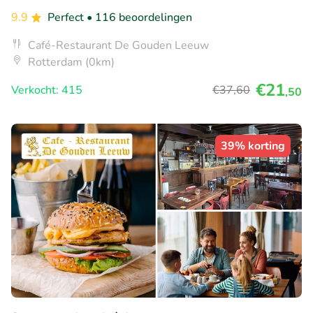
9.9
Perfect
• 116 beoordelingen
Café-Restaurant De Gouden Leeuw
Rotterdam (0km)
€21
Verkocht: 415
€37
,60
,50
39% korting