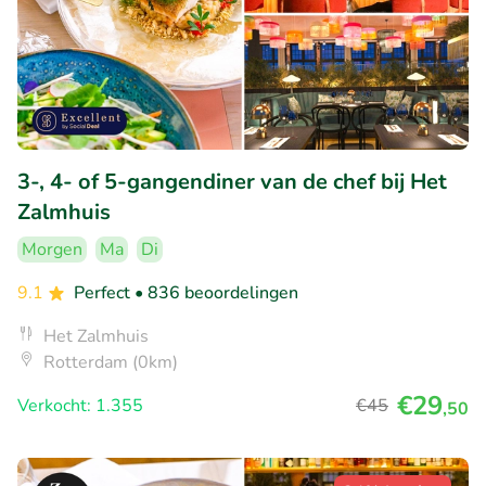
3-, 4- of 5-gangendiner van de chef bij Het
Zalmhuis
Morgen
Ma
Di
9.1
Perfect
• 836 beoordelingen
Het Zalmhuis
Rotterdam (0km)
€29
Verkocht: 1.355
€45
,50