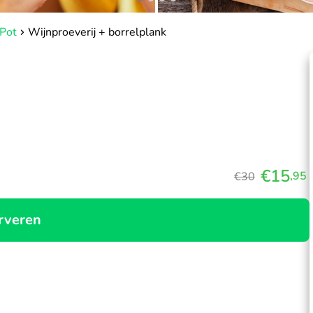
 Pot
Wijnproeverij + borrelplank
€15
,95
€30
rveren