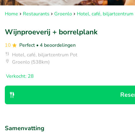
Home
Restaurants
Groenlo
Hotel, café, biljartcentrum
Wijnproeverij + borrelplank
10
Perfect
• 4 beoordelingen
Hotel, café, biljartcentrum Pot
Groenlo (538km)
Verkocht: 28
Rese
Samenvatting