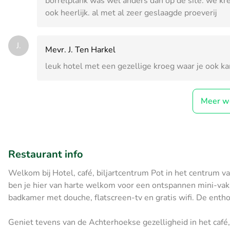
borrelplank was wel anders dan op de site. we kre
ook heerlijk. al met al zeer geslaagde proeverij
J.
Mevr. J. Ten Harkel
leuk hotel met een gezellige kroeg waar je ook kan
Meer w
Restaurant info
Welkom bij Hotel, café, biljartcentrum Pot in het centrum 
ben je hier van harte welkom voor een ontspannen mini-vaka
badkamer met douche, flatscreen-tv en gratis wifi. De entho
Geniet tevens van de Achterhoekse gezelligheid in het café,