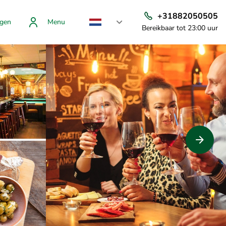
+31882050505
gen
Menu
Bereikbaar tot 23:00 uur