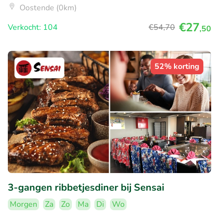
Oostende (0km)
€27
Verkocht: 104
€54
,70
,50
52% korting
3-gangen ribbetjesdiner bij Sensai
Morgen
Za
Zo
Ma
Di
Wo