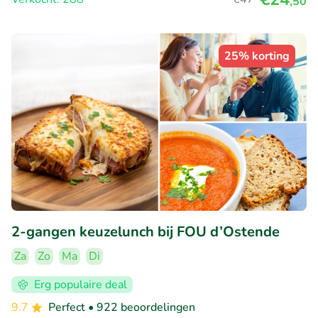
,50
25% korting
2-gangen keuzelunch bij FOU d’Ostende
Za
Zo
Ma
Di
Erg populaire deal
9.7
Perfect
• 922 beoordelingen