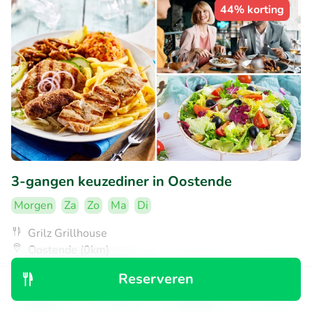
44% korting
3-gangen keuzediner in Oostende
Morgen
Za
Zo
Ma
Di
Grilz Grillhouse
Oostende (0km)
€24
Reserveren
Verkocht: 24
€44
,50
Ontdek
Zoeken
Boekingen
Menu