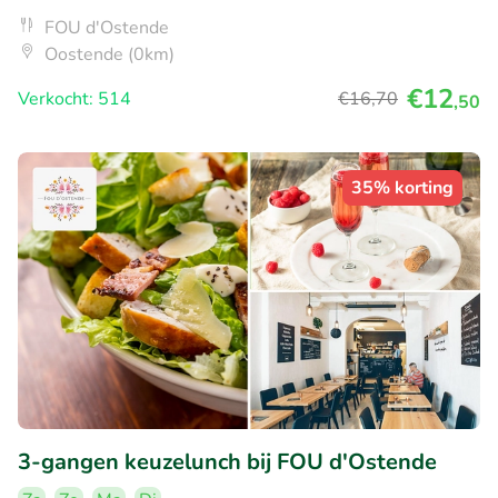
FOU d'Ostende
Oostende (0km)
€12
Verkocht: 514
€16
,70
,50
35% korting
3-gangen keuzelunch bij FOU d'Ostende