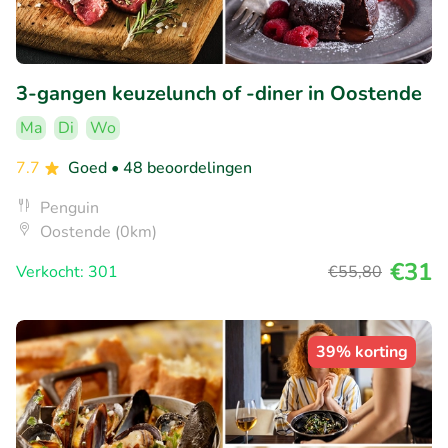
3-gangen keuzelunch of -diner in Oostende
Ma
Di
Wo
7.7
Goed
• 48 beoordelingen
Penguin
Oostende (0km)
€31
Verkocht: 301
€55
,80
39% korting