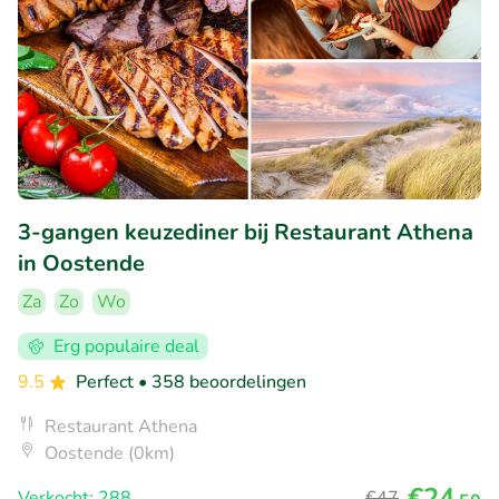
3-gangen keuzediner bij Restaurant Athena
in Oostende
Za
Zo
Wo
Erg populaire deal
9.5
Perfect
• 358 beoordelingen
Restaurant Athena
Oostende (0km)
€24
Verkocht: 288
€47