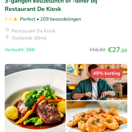
3-gangen keuzelunch of -diner bij
Restaurant De Kiosk
9.8
Perfect
• 209 beoordelingen
Restaurant De Kiosk
Oostende (0km)
€27
Verkocht: 588
€56
,80
,50
49% korting