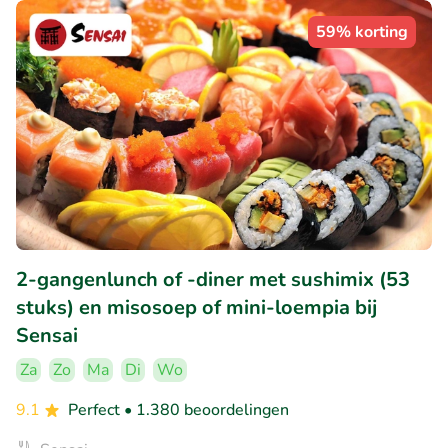
59% korting
2-gangenlunch of -diner met sushimix (53
stuks) en misosoep of mini-loempia bij
Sensai
Za
Zo
Ma
Di
Wo
9.1
Perfect
• 1.380 beoordelingen