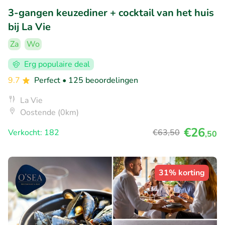
3-gangen keuzediner + cocktail van het huis
bij La Vie
Za
Wo
Erg populaire deal
9.7
Perfect
• 125 beoordelingen
La Vie
Oostende (0km)
€26
Verkocht: 182
€63
,50
,50
31% korting