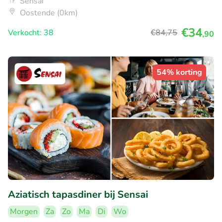
Sensai
Oostende (0km)
€34
Verkocht: 38
€84
,75
,90
54% korting
Aziatisch tapasdiner bij Sensai
Morgen
Za
Zo
Ma
Di
Wo