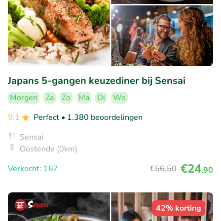
Japans 5-gangen keuzediner bij Sensai
Morgen
Za
Zo
Ma
Di
Wo
9.1
Perfect
• 1.380 beoordelingen
Sensai
Oostende (0km)
€24
Verkocht: 167
€56
,50
,90
42% korting