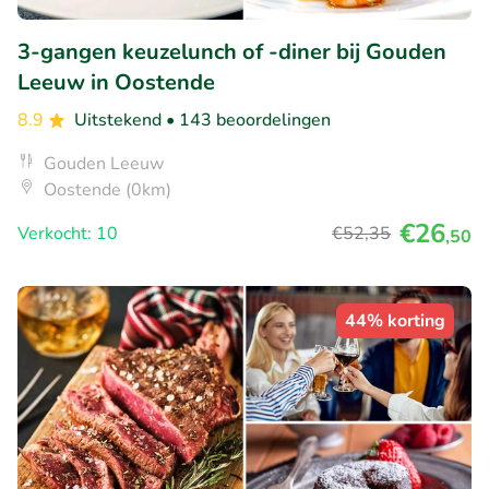
3-gangen keuzelunch of -diner bij Gouden
Leeuw in Oostende
8.9
Uitstekend
• 143 beoordelingen
Gouden Leeuw
Oostende (0km)
€26
Verkocht: 10
€52
,35
,50
44% korting