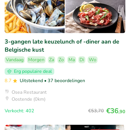
3-gangen late keuzelunch of -diner aan de
Belgische kust
Vandaag
Morgen
Za
Zo
Ma
Di
Wo
Erg populaire deal
8.7
Uitstekend
• 37 beoordelingen
Osea Restaurant
Oostende (0km)
€36
Verkocht: 402
€53
,70
,90