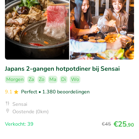
Japans 2-gangen hotpotdiner bij Sensai
Morgen
Za
Zo
Ma
Di
Wo
9.1
Perfect
• 1.380 beoordelingen
Sensai
Oostende (0km)
€25
Verkocht: 39
€45
,90