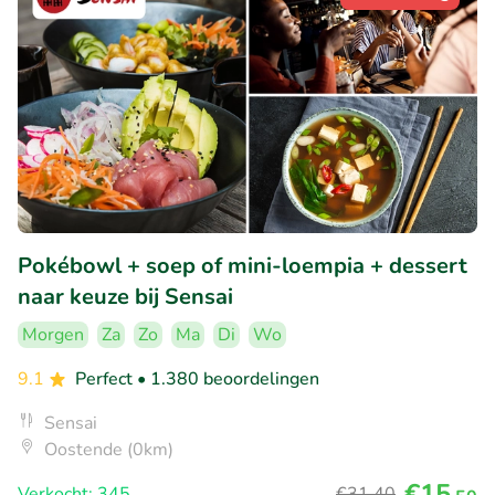
Pokébowl + soep of mini-loempia + dessert
naar keuze bij Sensai
Morgen
Za
Zo
Ma
Di
Wo
9.1
Perfect
• 1.380 beoordelingen
Sensai
Oostende (0km)
€15
Verkocht: 345
€31
,40