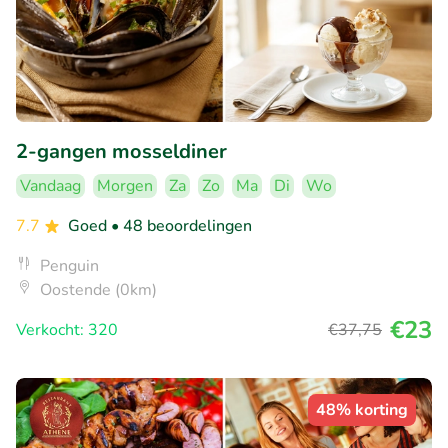
2-gangen mosseldiner
Vandaag
Morgen
Za
Zo
Ma
Di
Wo
7.7
Goed
• 48 beoordelingen
Penguin
Oostende (0km)
€23
Verkocht: 320
€37
,75
48% korting