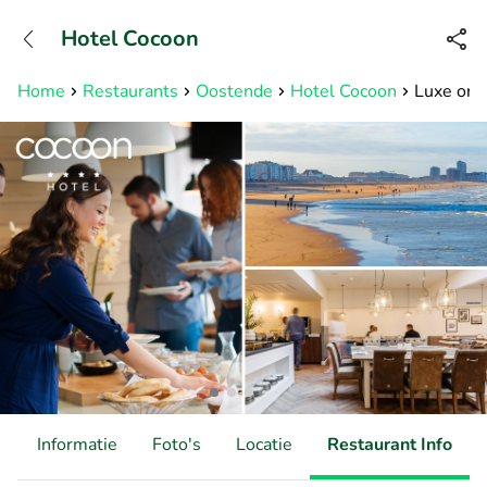
+31882050505
Hotel Cocoon
Bereikbaar tot 23:00 uur
Home
Restaurants
Oostende
Hotel Cocoon
Luxe ontb
d
Informatie
Foto's
Locatie
Restaurant Info