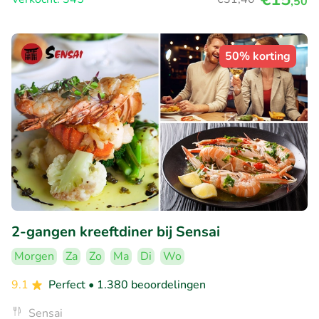
,50
50% korting
2-gangen kreeftdiner bij Sensai
Morgen
Za
Zo
Ma
Di
Wo
9.1
Perfect
• 1.380 beoordelingen
Sensai