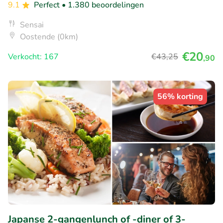
9.1
Perfect
• 1.380 beoordelingen
Sensai
Oostende (0km)
€20
Verkocht: 167
€43
,25
,90
56% korting
Japanse 2-gangenlunch of -diner of 3-