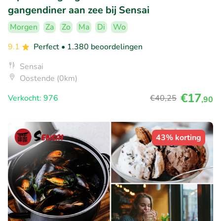
gangendiner aan zee bij Sensai
Morgen
Za
Zo
Ma
Di
Wo
9.1
Perfect
• 1.380 beoordelingen
Sensai
Oostende (0km)
€17
Verkocht: 976
€40
,25
,90
43% korting