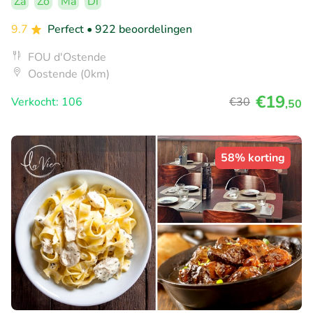
Za
Zo
Ma
Di
9.7
Perfect
• 922 beoordelingen
FOU d'Ostende
Oostende (0km)
€19
Verkocht: 106
€30
,50
58% korting