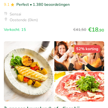
9.1
Perfect
• 1.380 beoordelingen
Sensai
Oostende (0km)
€18
Verkocht: 15
€41
,50
,90
52% korting