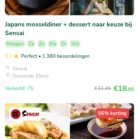
Japans mosseldiner + dessert naar keuze bij
Sensai
Morgen
Za
Zo
Ma
Di
Wo
9.1
Perfect
• 1.380 beoordelingen
Sensai
Oostende (0km)
€18
Verkocht: 75
€33
,45
,90
56% korting